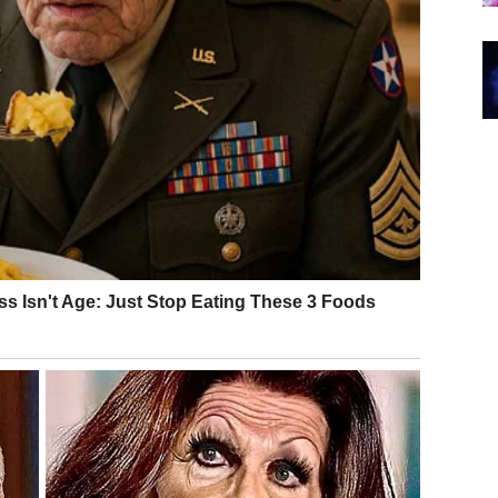
RAŠNJA SNAGA
anost sa sobom. Intuicija vam je pojačana, misli su
i su simbolični snovi, sećanja ili trenuci introspekcije
redovali.
i vredni ljubavi, poštovanja i sreće.
naja vam donosi osmeh koji danas nosite – osmeh koji
or sa osobom koja vas razume bez mnogo reči. Danas se