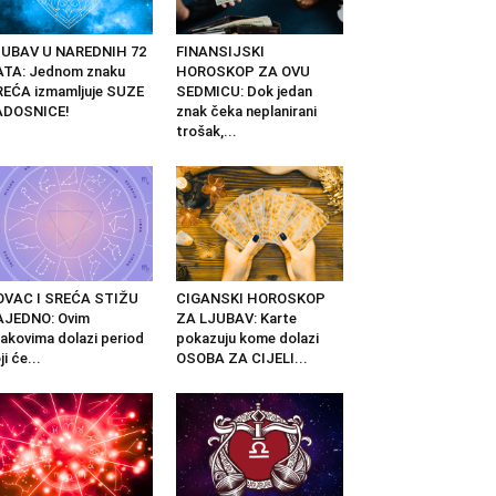
JUBAV U NAREDNIH 72
FINANSIJSKI
ATA: Jednom znaku
HOROSKOP ZA OVU
EĆA izmamljuje SUZE
SEDMICU: Dok jedan
ADOSNICE!
znak čeka neplanirani
trošak,...
OVAC I SREĆA STIŽU
CIGANSKI HOROSKOP
AJEDNO: Ovim
ZA LJUBAV: Karte
akovima dolazi period
pokazuju kome dolazi
ji će...
OSOBA ZA CIJELI...