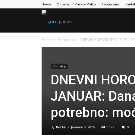
Home
O nama
Privacy Policy
Impressum
Konta
Games
Home
Horoskop
DNEVNI HOROSKOP ZA RIBE – 10. 
Portal
Horoskop
DNEVNI HORO
JANUAR: Danas
potrebno: moć,
By
Portal
-
January 8, 2026
1172
0