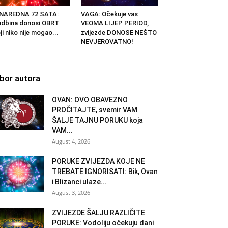
 NAREDNA 72 SATA:
VAGA: Očekuje vas
dbina donosi OBRT
VEOMA LIJEP PERIOD,
ji niko nije mogao...
zvijezde DONOSE NEŠTO
NEVJEROVATNO!
zbor autora
OVAN: OVO OBAVEZNO
PROČITAJTE, svemir VAM
ŠALJE TAJNU PORUKU koja
VAM...
August 4, 2026
PORUKE ZVIJEZDA KOJE NE
TREBATE IGNORISATI: Bik, Ovan
i Blizanci ulaze...
August 3, 2026
ZVIJEZDE ŠALJU RAZLIČITE
PORUKE: Vodoliju očekuju dani