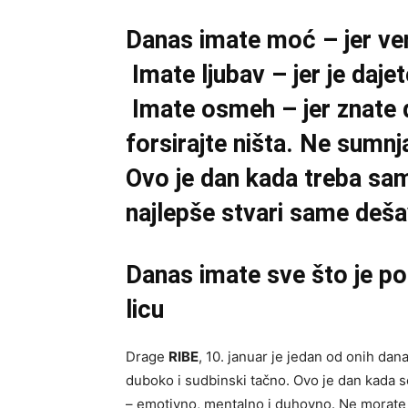
Danas imate moć – jer ver
Imate ljubav – jer je daje
Imate osmeh – jer znate d
forsirajte ništa. Ne sumnj
Ovo je dan kada treba sam
najlepše stvari same deša
Danas imate sve što je po
licu
Drage
RIBE
, 10. januar je jedan od onih dan
duboko i sudbinski tačno. Ovo je dan kada 
– emotivno, mentalno i duhovno. Ne morate 