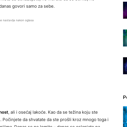
 danas govori samo za sebe.
se nastavlja nakon oglasa
P
nost
, ali i osećaj lakoće. Kao da se težina koju ste
i. Počinjete da shvatate da ste prošli kroz mnogo toga i
renijima. Danas se ne lomite – danas se oslanjate na