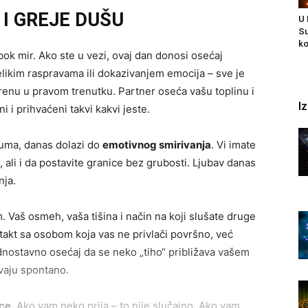
 I GREJE DUŠU
U
Su
ko
k mir. Ako ste u vezi, ovaj dan donosi osećaj
elikim raspravama ili dokazivanjem emocija – sve je
orenu u pravom trenutku. Partner oseća vašu toplinu i
I
i i prihvaćeni takvi kakvi jeste.
uma, danas dolazi do
emotivnog smirivanja
. Vi imate
 ali i da postavite granice bez grubosti. Ljubav danas
nja.
Vaš osmeh, vaša tišina i način na koji slušate druge
ntakt sa osobom koja vas ne privlači površno, već
ednostavno osećaj da se neko „tiho“ približava vašem
avaju spontano.
rce
. Ako vam neko prija – to nije slučajno. Ako vam