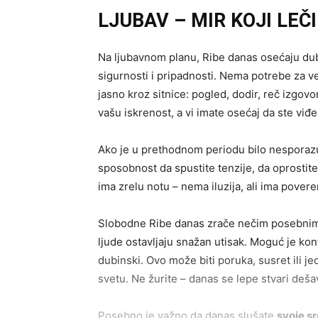
LJUBAV – MIR KOJI LEČI
Na ljubavnom planu, Ribe danas osećaju dubo
sigurnosti i pripadnosti. Nema potrebe za v
jasno kroz sitnice: pogled, dodir, reč izgov
vašu iskrenost, a vi imate osećaj da ste viđen
Ako je u prethodnom periodu bilo nesporaz
sposobnost da spustite tenzije, da oprostite,
ima zrelu notu – nema iluzija, ali ima povere
Slobodne Ribe danas zrače nečim posebnim. 
ljude ostavljaju snažan utisak. Moguć je ko
dubinski. Ovo može biti poruka, susret ili j
svetu. Ne žurite – danas se lepe stvari deš
Posebno je važno da danas slušate
svoje s