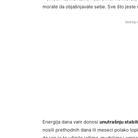
morate da objašnjavate sebe. Sve što jeste
Sadržaj 
Energija dana vam donosi
unutrašnju stabil
nosili prethodnih dana ili meseci polako top
da vas je to učinilo jačima, mudrijima i smi