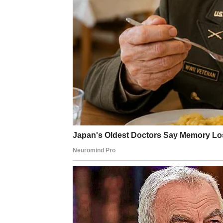
EMOCIJE, DUH I UNUT
Ovo je dan kada Ribe posebno osećaju povez
jasnije, a emocije dublje, ali ne teške. Moguć
koji vam pomažu da razumete koliko ste nap
Danas shvatate jednu važnu istinu:
ne morate više da se dokazujete da biste bil
Vi ste već dovoljno dobri. I upravo ta spoz
nije glasan, ali je iskren i postojan.
Prijaće vam tišina, šetnja, muzika, razgov
puni vaša duša.