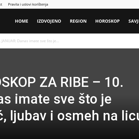
kt
Pravila i uslovi korištenja
HOME
IZDVOJENO
REGION
HOROSKOP
SAVJ
JANUAR: Danas imate sve što je...
SKOP ZA RIBE – 10.
 imate sve što je
 ljubav i osmeh na lic