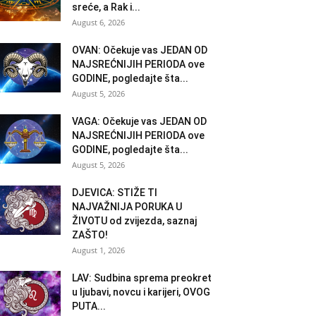
sreće, a Rak i...
August 6, 2026
OVAN: Očekuje vas JEDAN OD
NAJSREĆNIJIH PERIODA ove
GODINE, pogledajte šta...
August 5, 2026
VAGA: Očekuje vas JEDAN OD
NAJSREĆNIJIH PERIODA ove
GODINE, pogledajte šta...
August 5, 2026
DJEVICA: STIŽE TI
NAJVAŽNIJA PORUKA U
ŽIVOTU od zvijezda, saznaj
ZAŠTO!
August 1, 2026
LAV: Sudbina sprema preokret
u ljubavi, novcu i karijeri, OVOG
PUTA...