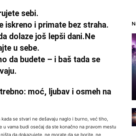
ujete sebi.
te iskreno i primate bez straha.
N
a dolaze još lepši dani.Ne
ajte u sebe.
o da budete – i baš tada se
vaju.
trebno: moć, ljubav i osmeh na
a kada se stvari ne dešavaju naglo i burno, već tiho,
se u vama budi osećaj da ste konačno na pravom mestu
ništa da dokazujete, ne morate da se borite, ne