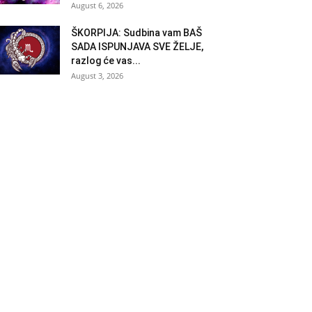
August 6, 2026
ŠKORPIJA: Sudbina vam BAŠ
SADA ISPUNJAVA SVE ŽELJE,
razlog će vas...
August 3, 2026