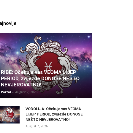
ajnovije
RIBE: Očekuje vas VEOMA LIJEP
PERIOD, zvijezde DONOSE NEŠTO
NEVJEROVATNO!
Portal
-
August 7, 2026
VODOLIJA: Očekuje vas VEOMA
LIJEP PERIOD, zvijezde DONOSE
NEŠTO NEVJEROVATNO!
August 7, 2026