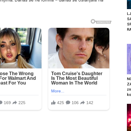
L
S
SR
R
N
Z
zn
ko