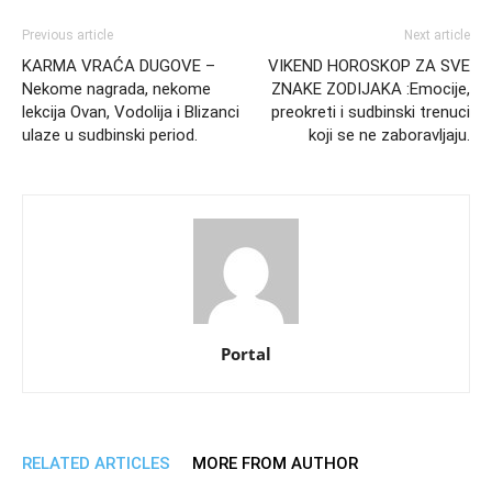
Previous article
Next article
KARMA VRAĆA DUGOVE –
VIKEND HOROSKOP ZA SVE
Nekome nagrada, nekome
ZNAKE ZODIJAKA :Emocije,
lekcija Ovan, Vodolija i Blizanci
preokreti i sudbinski trenuci
ulaze u sudbinski period.
koji se ne zaboravljaju.
Portal
RELATED ARTICLES
MORE FROM AUTHOR