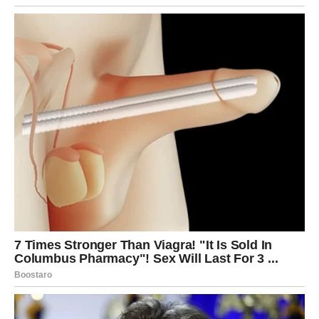
U poslu, dan je miran, ali zahteva fokus. Ne dozvolite da
vas emocije odvuku od obaveza.
U ljubavi, moguće je emotivno priznanje. Ako ste u vezi,
partner može pokazati ranjivost. Ako ste slobodni, neko
iz prošlosti može se javiti.
Vaša intuicija danas je izuzetno snažna – slušajte je.
Srce zna istinu pre nego razum.
LAV – DAN KADA BLISTATE
Lavovi su danas u centru pažnje. Moguće je priznanje,
kompliment ili prilika da pokažete svoje sposobnosti.
Na poslu, možete dobiti pohvalu ili priznanje za trud koji