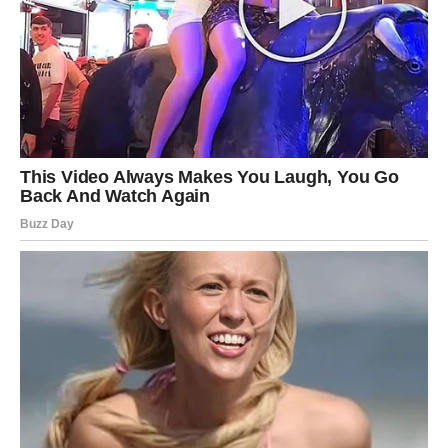
Balans dolazi kroz iskrenost.
ŠKORPIJA – ISTINA IZLAZI NA
VIDEL0
Škorpije danas mogu saznati nešto što menja
perspektivu. Intenzitet emocija je naglašen.
U ljubavi, budite oprezni sa ljubomorom.
Istina oslobađa.
STRELAC – OPTIMIZAM I
PRILIKA