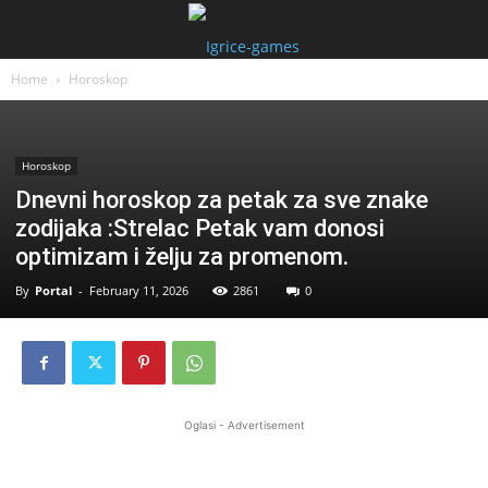
Home
Horoskop
Horoskop
Dnevni horoskop za petak za sve znake
zodijaka :Strelac Petak vam donosi
optimizam i želju za promenom.
By
Portal
-
February 11, 2026
2861
0
Oglasi - Advertisement