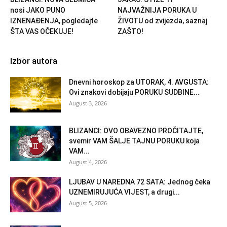
nosi JAKO PUNO
NAJVAŽNIJA PORUKA U
IZNENAĐENJA, pogledajte
ŽIVOTU od zvijezda, saznaj
ŠTA VAS OČEKUJE!
ZAŠTO!
Izbor autora
Dnevni horoskop za UTORAK, 4. AVGUSTA:
Ovi znakovi dobijaju PORUKU SUDBINE...
August 3, 2026
BLIZANCI: OVO OBAVEZNO PROČITAJTE,
svemir VAM ŠALJE TAJNU PORUKU koja
VAM...
August 4, 2026
LJUBAV U NAREDNA 72 SATA: Jednog čeka
UZNEMIRUJUĆA VIJEST, a drugi...
August 5, 2026