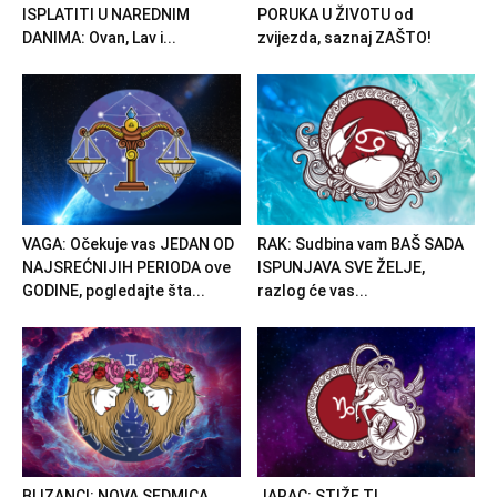
ISPLATITI U NAREDNIM
PORUKA U ŽIVOTU od
DANIMA: Ovan, Lav i...
zvijezda, saznaj ZAŠTO!
VAGA: Očekuje vas JEDAN OD
RAK: Sudbina vam BAŠ SADA
NAJSREĆNIJIH PERIODA ove
ISPUNJAVA SVE ŽELJE,
GODINE, pogledajte šta...
razlog će vas...
BLIZANCI: NOVA SEDMICA
JARAC: STIŽE TI