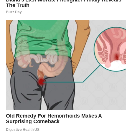
emocijama, danas to više nije moguće. Slobodni Blizanci
mogu započeti flert koji deluje lagano, ali nosi potencijal
da preraste u nešto dublje.
Važno je da ne obećavate više nego što možete da
ispunite. Reči danas imaju težinu.
Danas gradite mostove – ili ih rušite.
RAK – EMOTIVNI TALAS I
INTUICIJOM DO ISTINE
Rakovi su danas posebno osetljivi na energiju drugih
ljudi. Možete osetiti promenu raspoloženja partnera ili
kolege pre nego što oni to izgovore.