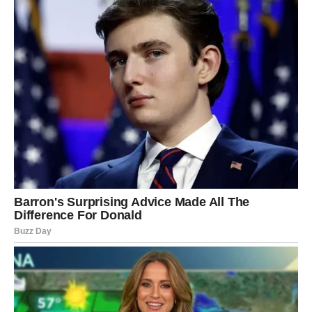
ste ulagali.
U ljubavi, strast je naglašena. Ako ste u vezi, dan je
idealan za romantičan gest. Slobodni Lavovi mogu
upoznati osobu koja ih fascinira.
Važno je da ne dozvolite ponosu da vas udalji od
bliskosti.
Danas svet vidi vaš sjaj.
DEVICA – DETALJI PRAVE
RAZLIKU
Device danas završavaju nešto važno. Možda je to
projekat, obaveza ili emotivna dilema.