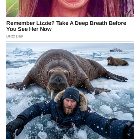
Vodolije mogu doživeti neočekivanu poruku ili susret.
Budite otvoreni za novo.
RIBE – INTUICIJOM DO MIRA
Ribe osećaju unutrašnji mir. U ljubavi dolazi nežnost.
Slušajte svoje srce.