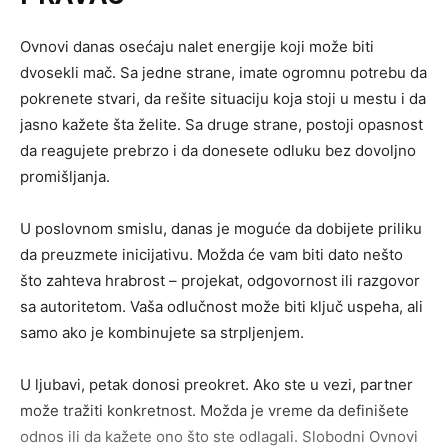
Ovnovi danas osećaju nalet energije koji može biti
dvosekli mač. Sa jedne strane, imate ogromnu potrebu da
pokrenete stvari, da rešite situaciju koja stoji u mestu i da
jasno kažete šta želite. Sa druge strane, postoji opasnost
da reagujete prebrzo i da donesete odluku bez dovoljno
promišljanja.
U poslovnom smislu, danas je moguće da dobijete priliku
da preuzmete inicijativu. Možda će vam biti dato nešto
što zahteva hrabrost – projekat, odgovornost ili razgovor
sa autoritetom. Vaša odlučnost može biti ključ uspeha, ali
samo ako je kombinujete sa strpljenjem.
U ljubavi, petak donosi preokret. Ako ste u vezi, partner
može tražiti konkretnost. Možda je vreme da definišete
odnos ili da kažete ono što ste odlagali. Slobodni Ovnovi