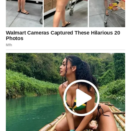
trenutku, ili će neko tražiti da se prilagodite novim
okolnostima.
Na poslu, možete dobiti informaciju koja zahteva brzu
odluku. Iako ne volite nagle promene, danas je važno da
ostanete fleksibilni. Finansijski, budite oprezni sa
impulsivnim kupovinama.
U ljubavi, energija je ozbiljna. Ako ste u vezi, moguće je
da partner pokrene temu budućnosti. Slobodni Bikovi
mogu upoznati osobu koja deluje stabilno i zrelo, ali će
vas možda iznenaditi brzinom kojom se razvija
komunikacija.
Vaša snaga danas je u smirenosti. Dok drugi reaguju
burno, vi ostajete postojani – i upravo to vam daje
prednost.