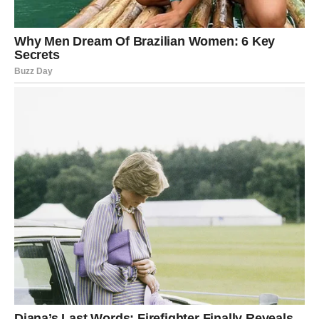
Stabilnost ne znači nepomičnost – već sigurnost u
sopstvene temelje.
BLIZANCI – REČ KOJA MENJA
SVE
Blizanci su danas u centru komunikacije. Telefon zvoni,
poruke stižu, razgovori se nižu – ali jedan razgovor ima
poseban značaj. Moguće je da čujete vest koja menja
planove ili razotkriva istinu.
Na poslu, vaša sposobnost da brzo razmišljate i
prilagodite se situaciji biće presudna. Moguća je nova
ideja koja donosi napredak.
U ljubavi, iskrenost je ključ. Ako ste izbegavali razgovor o