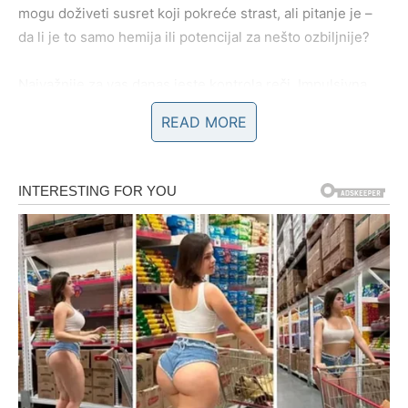
mogu doživeti susret koji pokreće strast, ali pitanje je –
da li je to samo hemija ili potencijal za nešto ozbiljnije?
Najvažnije za vas danas jeste kontrola reči. Impulsivna
izjava može izazvati nesporazum, ali iskrena, smirena
READ MORE
rečenica može produbiti odnos.
Danas birate da li ćete biti vođa – ili samo reakcija na
okolnosti.
BIK – STABILNOST KOJA SE
TESTIRA
Bikovi danas osećaju potrebu za sigurnošću i jasnoćom.
Ipak, petak donosi situaciju koja može uzdrmati vašu
rutinu. Možda će planovi biti promenjeni u poslednjem