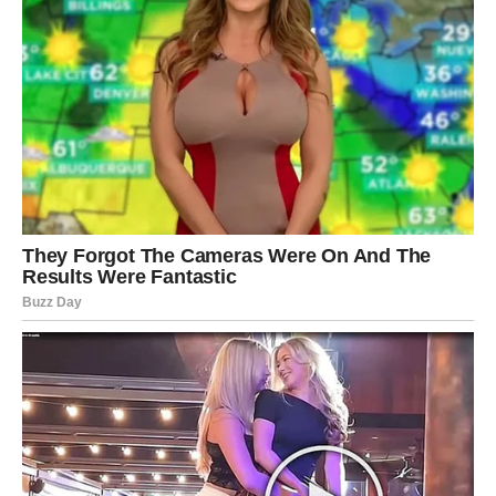
Na poslu, vaša preciznost dolazi do izražaja.
U ljubavi, iskren razgovor može produbiti odnos.
Slobodne Device mogu upoznati nekoga kroz
svakodnevne aktivnosti.
Ponekad su male stvari najvažnije.
VAGA – ROMANTIČNA
ENERGIJA
Vage danas osećaju potrebu za harmonijom. U ljubavi je
moguć lep gest ili poruka koja vraća osmeh.
Poslovno, dan je stabilan.