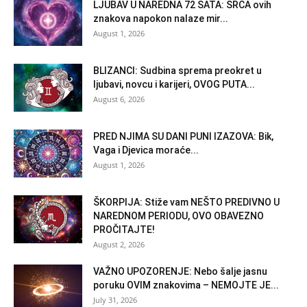
LJUBAV U NAREDNA 72 SATA: SRCA ovih
znakova napokon nalaze mir...
August 1, 2026
BLIZANCI: Sudbina sprema preokret u
ljubavi, novcu i karijeri, OVOG PUTA...
August 6, 2026
PRED NJIMA SU DANI PUNI IZAZOVA: Bik,
Vaga i Djevica moraće...
August 1, 2026
ŠKORPIJA: Stiže vam NEŠTO PREDIVNO U
NAREDNOM PERIODU, OVO OBAVEZNO
PROČITAJTE!
August 2, 2026
VAŽNO UPOZORENJE: Nebo šalje jasnu
poruku OVIM znakovima – NEMOJTE JE...
July 31, 2026