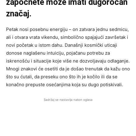
započnete može imati dugoročan
značaj.
Petak nosi posebnu energiju – on zatvara jednu sedmicu,
ali i otvara vrata vikendu, simbolično spajajući završetak i
novi početak u istom dahu. Današnji kosmički uticaji
donose naglašenu intuiciju, pojačanu potrebu za
iskrenošću i situacije koje više ne dozvoljavaju odlaganje.
Mnogi znakovi će osetiti da je došao trenutak da kažu ono
što su ćutali, da preseku ono što ih je kočilo ili da se
konačno prepuste osećanjima koja su dugo potiskivali.
Sadržaj se nastavlja nakon oglasa