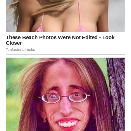
Strelčevi danas dobijaju vest koja donosi osmeh. Moguć
je poziv ili plan za putovanje.
Sreća prati hrabre.
JARAC – ODGOVORNOST I
SIGURNOST
Jarčevi završavaju obaveze i osećaju stabilnost. U ljubavi,
partner želi toplinu.
Stabilnost je vaša nagrada.
VODOLIJA – IZNENAĐENJE