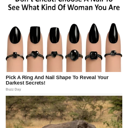
ŠKORPIJA
Petak donosi duboke uvide. Vaša intuicija je jaka, a
emocije intenzivne, ali kontrolisane. Danas možete doneti
odluku koja menja tok jedne priče. Na poslu ili u
privatnom životu dolazi jasnoća – znate šta želite, a šta
ne.
U ljubavi, Škorpija oseća potrebu za iskrenošću do kraja.
Ili se odnos produbljuje, ili se završava ono što više nema
smisla. Kako god, izlazite jači. Petak vam donosi
oslobađanje od emotivnog tereta.
STRELAC
Za Strelca je petak dan optimizma i novih ideja. Osećate