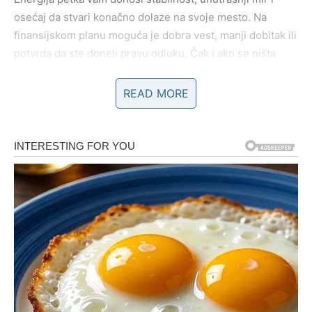
osećaj da stvari konačno dolaze na svoje mesto. Na
finansijskom planu moguća je dobra vest, manji dobitak ili
potvrda da ste doneli pravu odluku. Čak i ako se ništa
spektakularno ne desi, osećaćete zadovoljstvo i
sigurnost.
READ MORE
U ljubavi, Bik danas zrači toplinom. Ako ste zauzeti,
odnos se produbljuje kroz sitnice – nežnu reč, dodir,
pažnju. Slobodni Bikovi mogu upoznati osobu koja im
prija na duši, bez potrebe za dokazivanjem. Ovo je dan
kada shvatate da prava sreća dolazi onda kada prestanete
da je jurite.
BLIZANCI
Petak donosi mnogo komunikacije, poruka, razgovora i