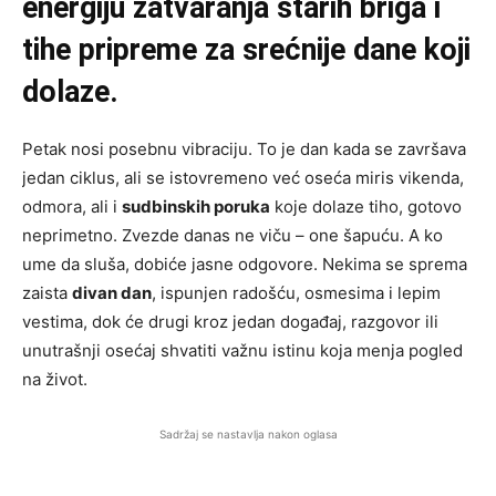
energiju zatvaranja starih briga i
tihe pripreme za srećnije dane koji
dolaze.
Petak nosi posebnu vibraciju. To je dan kada se završava
jedan ciklus, ali se istovremeno već oseća miris vikenda,
odmora, ali i
sudbinskih poruka
koje dolaze tiho, gotovo
neprimetno. Zvezde danas ne viču – one šapuću. A ko
ume da sluša, dobiće jasne odgovore. Nekima se sprema
zaista
divan dan
, ispunjen radošću, osmesima i lepim
vestima, dok će drugi kroz jedan događaj, razgovor ili
unutrašnji osećaj shvatiti važnu istinu koja menja pogled
na život.
Sadržaj se nastavlja nakon oglasa