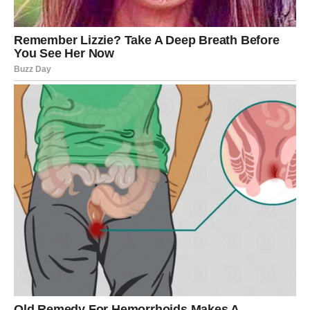
Porodični odnosi dolaze u fokus, a moguće je i pomirenje
ili lep razgovor sa nekim ko vam mnogo znači. Na poslu
stvari teku mirnije nego prethodnih dana.
U ljubavi, Rak danas oseća sigurnost ili potrebu da je
stvori. Ako ste u vezi, odnos dobija novu nežnost.
Slobodni Rakovi mogu dobiti znak da neko misli na njih –
poruku, poziv ili čak san koji budi emocije. Ovo je dan
kada shvatate da niste sami, čak i kada tako mislite.
LAV
Petak vam donosi potrebu da budete viđeni i priznati – i
to s razlogom. Danas neko primećuje vaš trud, harizmu ili
energiju. Na poslu ili u društvu možete dobiti pohvalu
koja vam podiže samopouzdanje. Ovo je dan kada Lav
ponovo oseća svoju snagu.