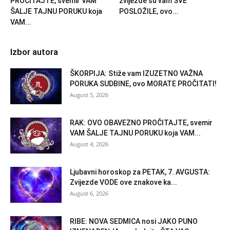
PROČITAJTE, svemir VAM
zvijezde su vam SVE
ŠALJE TAJNU PORUKU koja
POSLOŽILE, ovo...
VAM...
Izbor autora
ŠKORPIJA: Stiže vam IZUZETNO VAŽNA
PORUKA SUDBINE, ovo MORATE PROČITATI!
August 5, 2026
RAK: OVO OBAVEZNO PROČITAJTE, svemir
VAM ŠALJE TAJNU PORUKU koja VAM...
August 4, 2026
Ljubavni horoskop za PETAK, 7. AVGUSTA:
Zvijezde VODE ove znakove ka...
August 6, 2026
RIBE: NOVA SEDMICA nosi JAKO PUNO