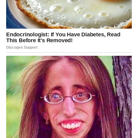
razmišljanja. Vaš um je brz, ali danas postoji i potreba da
se zastane i razmisli. Moguće je da ćete čuti informaciju
koja menja vaše mišljenje o jednoj osobi ili situaciji. Na
poslu ste snalažljivi, ali pazite da ne preuzmete previše
obaveza odjednom.
U ljubavi, Blizanci osećaju potrebu da budu shvaćeni. Ako
ste u vezi, važno je da jasno kažete šta vam smeta, ali bez
ironije ili bežanja od teme. Slobodni Blizanci mogu imati
zanimljiv flert, naročito kroz poruke ili društvene mreže.
Petak vam donosi lekciju: iskren razgovor rešava više
nego što mislite.
RAK
Za Raka je petak emotivan, ali na lep način. Danas
osećate potrebu za bliskošću, razumevanjem i toplinom.