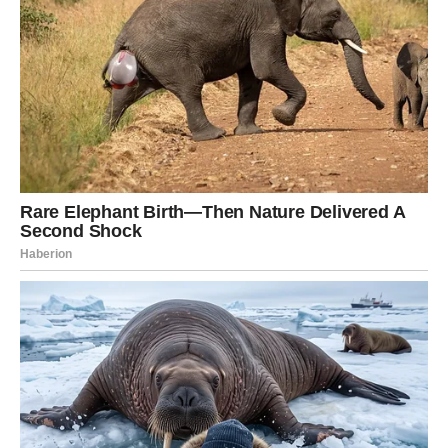
potrebu da se pokrenete, planirate, sanjate. Moguće su
dobre vesti vezane za putovanje, posao ili buduće
planove. Energija vam je laka i podsticajna.
U ljubavi, Strelac danas želi slobodu, ali i iskrenost.
Slobodni Strelčevi mogu upoznati nekoga ko ih inspiriše,
dok zauzeti osećaju potrebu da osveže odnos. Ovo je dan
kada se vraća vera u bolje sutra.
JARAC
Petak vam donosi stabilnost i osećaj da imate kontrolu
nad situacijom. Ono što vas je brinulo počinje da se
smiruje. Na poslu možete dobiti potvrdu da ste na pravom
putu ili priznanje za trud.