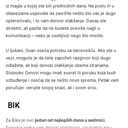
iz magle u kojoj ste bili prethodnih dana. Na poslu ili u
obavezama uspevate da završite nešto što vas je dugo
opterećivalo, i to vam donosi olakšanje. Danas ste
direktni, ali pazite da ne budete previše nagli u
komunikaciji – neko je osetljiviji nego što mislite.
U ljubavi, Ovan oseća potrebu za iskrenošću. Ako ste u
vezi, moguće je da ćete započeti razgovor koji dugo
odlažete, ali koji donosi olakšanje obema stranama.
Slobodni Ovnovi mogu imati susret ili poruku koja budi
uzbuđenje i osećaj da se nešto novo sprema. Petak vam
poručuje: verujte svojoj snazi, ali i svom srcu.
BIK
Za Bika je ovo
jedan od najlepših dana u sedmici
.
Energija petka vam donosi stabilnost, unutrašnji mir i