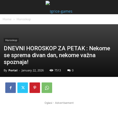
Home
Horoskop
Horoskop
DNEVNI HOROSKOP ZA PETAK : Nekome
se sprema divan dan, nekome važna
spoznaja!
By
Portal
-
January 22, 2026
7513
0
Oglasi - Advertisement