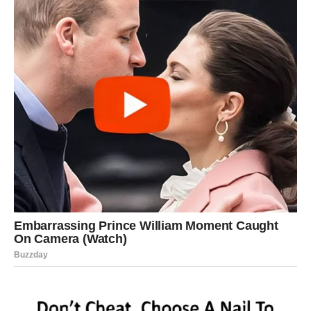
trenutku. Slobodne Device mogu shvatiti da ih neko već
duže posmatra sa simpatijama. Petak vas uči da ne
morate sve držati pod kontrolom da bi stvari bile dobre.
VAGA
Petak donosi potrebu za ravnotežom, ali i hrabrost da se
izabere ono što vam prija. Danas možete doneti odluku
koja vam donosi olakšanje, čak i ako nije laka. Na poslu su
mogući razgovori koji razjašnjavaju nesporazume.
U ljubavi, Vaga danas traži mir. Ako ste u vezi, važno je da
otvoreno kažete šta vam treba. Slobodne Vage mogu
imati susret koji ih tera da ponovo veruju u ljubav. Ovo je
dan kada shvatate da ne morate svima ugađati da biste
bili voljeni.