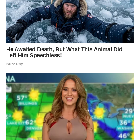
U ljubavi, Jarac danas shvata koliko je važno podeliti
teret. Razgovor sa partnerom donosi olakšanje. Slobodni
Jarčevi mogu osetiti interesovanje osobe koja im uliva
sigurnost. Ovo je dan kada shvatate da ne morate sve
sami.
VODOLIJA
Petak donosi neočekivana iznenađenja. Moguća je nova
ideja, susret ili poruka koja vam popravlja raspoloženje.
Na poslu se otvaraju nove mogućnosti, ali važno je da
verujete svojoj originalnosti.
U ljubavi, Vodolija danas traži slobodu i iskrenost.
Slobodne Vodolije mogu osetiti leptiriće, dok zauzete
žele više razumevanja. Ovo je dan kada birate sebe – i to