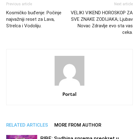
Previous article
Next article
Kosmičko buđenje: Počinje
VELIKI VIKEND HOROSKOP ZA
najvažniji reset za Lava,
SVE ZNAKE ZODIJAKA; Ljubav
Strelca i Vodoliju.
Novac Zdravlje evo sta vas
ceka.
Portal
RELATED ARTICLES
MORE FROM AUTHOR
RIBE: Sudbina sprema preokret u