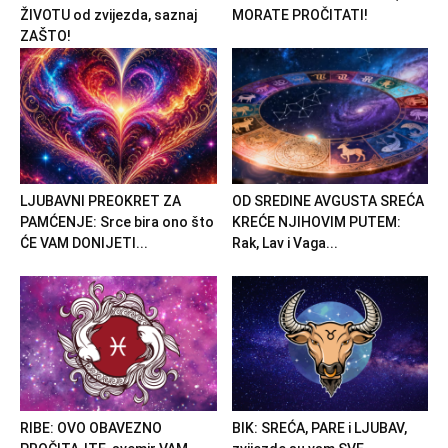
ŽIVOTU od zvijezda, saznaj
MORATE PROČITATI!
ZAŠTO!
LJUBAVNI PREOKRET ZA
OD SREDINE AVGUSTA SREĆA
PAMĆENJE: Srce bira ono što
KREĆE NJIHOVIM PUTEM:
ĆE VAM DONIJETI...
Rak, Lav i Vaga...
RIBE: OVO OBAVEZNO
BIK: SREĆA, PARE i LJUBAV,