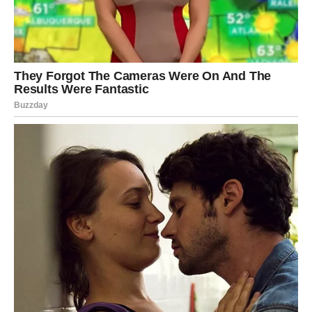
je prava odluka.
RIBE
Za Ribe je petak nežan i emotivan. Osećate potrebu za
mirom, povlačenjem i toplinom. Ovo je savršen dan za
razgovore sa dragim osobama ili za vreme provedeno u
tišini.
U ljubavi, Ribe osećaju duboku povezanost. Ako ste
slobodni, moguće je da neko iz prošlosti pomisli na vas.
Ako ste zauzeti, odnos se produbljuje kroz razumevanje.
Petak vam donosi isceljenje i veru.