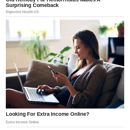
U ljubavi, Lav zrači magnetizmom. Ako ste slobodni,
privlačite poglede i pažnju bez mnogo truda. Ako ste
zauzeti, odnos se osvežava kroz strast ili iskren razgovor.
Petak vam poručuje da ne sumnjate u sebe – vaša
vrednost je očigledna, čak i kada vi to zaboravite.
DEVICA
Za Devicu je petak dan jasnoće. Sve ono što vas je mučilo
prethodnih dana sada dobija smisao. Na poslu uspevate
da organizujete stvari i donesete odluku koja vam donosi
mir. Ovo je odličan dan za završavanje obaveza,
planiranje i rešavanje sitnih problema.
U ljubavi, Devica danas ima priliku da se opusti. Ako ste u
vezi, važno je da ne analizirate svaku sitnicu – uživajte u