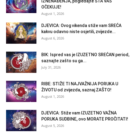
IZNENAĐENJA, pogledajte ŠTA VAS
OČEKUJE!
August 1, 2026
DJEVICA: Ovog vikenda stiže vam SREĆA
kakvu odavno niste osjetili, zvijezde...
August 6, 2026
BIK: Ispred vas je IZUZETNO SREĆAN period,
saznajte zašto su ga...
July 31, 2026
RIBE: STIŽE TI NAJVAŽNIJA PORUKA U
ŽIVOTU od zvijezda, saznaj ZAŠTO!
August 1, 2026
DJEVICA: Stiže vam IZUZETNO VAŽNA
PORUKA SUDBINE, ovo MORATE PROČITATI!
August 5, 2026