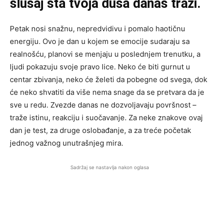
slušaj šta tvoja duša danas traži.
Petak nosi snažnu, nepredvidivu i pomalo haotičnu
energiju. Ovo je dan u kojem se emocije sudaraju sa
realnošću, planovi se menjaju u poslednjem trenutku, a
ljudi pokazuju svoje pravo lice. Neko će biti gurnut u
centar zbivanja, neko će želeti da pobegne od svega, dok
će neko shvatiti da više nema snage da se pretvara da je
sve u redu. Zvezde danas ne dozvoljavaju površnost –
traže istinu, reakciju i suočavanje. Za neke znakove ovaj
dan je test, za druge oslobađanje, a za treće početak
jednog važnog unutrašnjeg mira.
Sadržaj se nastavlja nakon oglasa