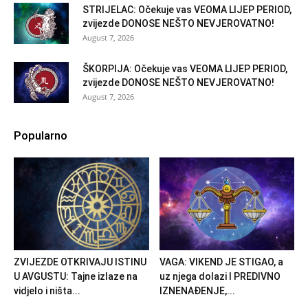
STRIJELAC: Očekuje vas VEOMA LIJEP PERIOD,
zvijezde DONOSE NEŠTO NEVJEROVATNO!
August 7, 2026
ŠKORPIJA: Očekuje vas VEOMA LIJEP PERIOD,
zvijezde DONOSE NEŠTO NEVJEROVATNO!
August 7, 2026
Popularno
ZVIJEZDE OTKRIVAJU ISTINU
VAGA: VIKEND JE STIGAO, a
U AVGUSTU: Tajne izlaze na
uz njega dolazi I PREDIVNO
vidjelo i ništa...
IZNENAĐENJE,...