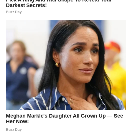
Petak te tera da se zapitaš – koliko daješ, a koliko dobijaš
zauzvrat? Možeš shvatiti da si preuzeo previše obaveza i
odgovornosti, dok drugi to uzimaju zdravo za gotovo. Ovo
je dan kada jasno vidiš gde si potcenjen i gde je vreme da
povučeš granicu.
Na poslu se traži preciznost, ali i fleksibilnost. Nemoj
insistirati na savršenstvu – danas je važnije sačuvati
energiju. U ljubavi si suzdržan, ali duboko emotivan. Ako
si u vezi, želiš sigurnost i iskrenost. Ako si slobodan,
neko te posmatra iz senke, ali još nema hrabrosti da ti
priđe. Obrati pažnju na zdravlje – telo ti šalje signale da
usporiš.
VAGA
Ti danas tražiš samo jedno – svoj mir.
Umorna si od