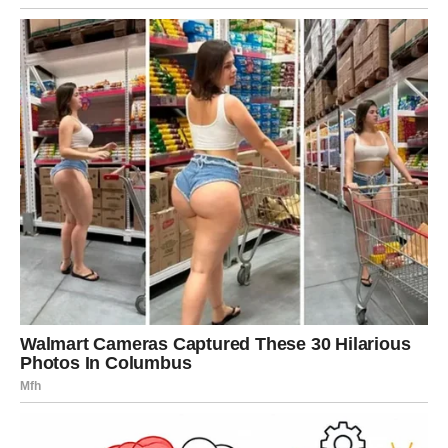
konflikata, objašnjavanja i balansiranja između tuđih
očekivanja. Imaš potrebu da se povučeš, da isključiš buku
sveta i poslušaš sebe. Ako možeš, uzmi vreme samo za
sebe, makar to bio kratak predah.
Na poslu možeš osetiti pritisak, ali nećeš imati snage da
se raspravljaš. U ljubavi želiš ravnotežu, ali i jasnoću. Ako
si u vezi, vreme je da kažeš šta te muči. Ako si slobodan,
shvataš da ti je unutrašnji mir važniji od površnih odnosa.
Petak te uči da je briga o sebi – prioritet, a ne luksuz.
ŠKORPIJA
Ovo je dan dubokih uvida. Nešto što si dugo osećao, ali
nisi mogao da dokažeš, danas može izaći na videlo.