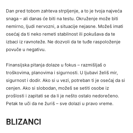
Dan pred tobom zahteva strpljenje, a to je tvoja najveća
snaga – ali danas će biti na testu. Okruženje može biti
nemirno, ljudi nervozni, a situacije nejasne. Možeš imati
osećaj da ti neko remeti stabilnost ili pokušava da te
izbaci iz ravnoteže. Ne dozvoli da te tuđe raspoloženje
povuče u negativu.
Finansijska pitanja dolaze u fokus – razmišljaš o
troškovima, planovima i sigurnosti. U ljubavi želiš mir,
sigurnost i dodir. Ako si u vezi, potreban ti je osećaj da si
cenjen. Ako si slobodan, možeš se setiti osobe iz
prošlosti i zapitati se da li je nešto ostalo nedorečeno.
Petak te uči da ne žuriš – sve dolazi u pravo vreme.
BLIZANCI