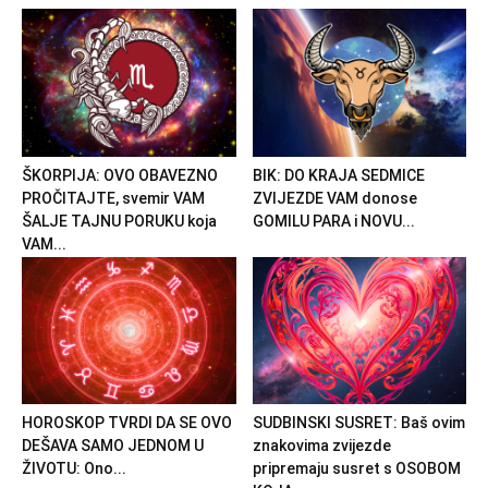
ŠKORPIJA: OVO OBAVEZNO
BIK: DO KRAJA SEDMICE
PROČITAJTE, svemir VAM
ZVIJEZDE VAM donose
ŠALJE TAJNU PORUKU koja
GOMILU PARA i NOVU...
VAM...
HOROSKOP TVRDI DA SE OVO
SUDBINSKI SUSRET: Baš ovim
DEŠAVA SAMO JEDNOM U
znakovima zvijezde
ŽIVOTU: Ono...
pripremaju susret s OSOBOM