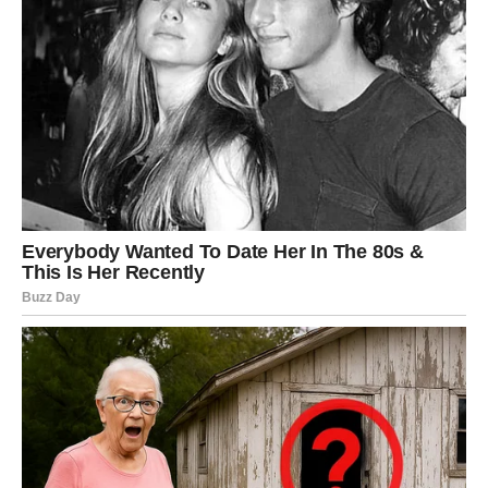
U ljubavi ti je potrebna sloboda i razumevanje. Ako si u
vezi, razgovor o planovima i budućnosti može doneti
olakšanje. Ako si slobodan, maštaš o putovanjima i novim
iskustvima. Veče donosi priliku za iskren razgovor ili plan
koji ti vraća osmeh.
JARAC
Petak od tebe traži strpljenje i prilagođavanje. Nešto
neće ići po planu, ali to ne znači da ide loše. Ponekad je
potrebno promeniti strategiju da bi se stiglo do cilja. Na
poslu pokaži fleksibilnost – to će ti doneti poštovanje.
U ljubavi si suzdržan, ali stabilan. Ako si u vezi, partner
oseća tvoju podršku, čak i kad ćutiš. Ako si slobodan,
neko te posmatra sa velikim poštovanjem. Dan završava
osećajem odgovornosti, ali i tihe satisfakcije.