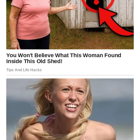
VODOLIJA
Dan ti donosi neobične misli, iznenadne ideje i promene
raspoloženja. Imaš potrebu da se distanciraš i sagledaš
stvari iz drugog ugla. Moguće su neobične poruke ili
kontakti koji te zbunjuju.
U ljubavi nisi siguran šta želiš – slobodu ili bliskost. Ako si
u vezi, potreban ti je prostor. Ako si slobodan, neko
pokušava da ti se približi, ali ti još nisi spreman da se
vežeš. Petak je dobar za razmišljanje, ne i za konačne
odluke.
RIBE