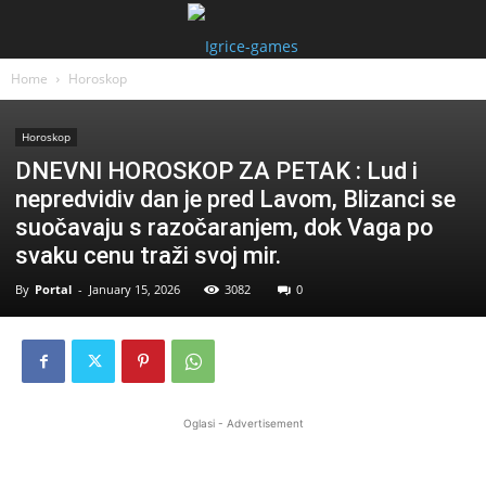
Home
Horoskop
Horoskop
DNEVNI HOROSKOP ZA PETAK : Lud i
nepredvidiv dan je pred Lavom, Blizanci se
suočavaju s razočaranjem, dok Vaga po
svaku cenu traži svoj mir.
By
Portal
-
January 15, 2026
3082
0
Oglasi - Advertisement