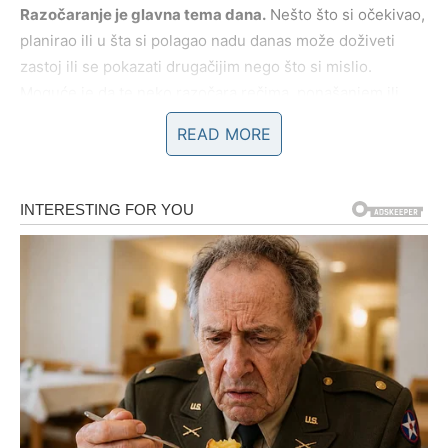
Razočaranje je glavna tema dana.
Nešto što si očekivao,
planirao ili u šta si polagao nadu danas može doživeti
zastoj ili se pokazati drugačijim nego što si mislio.
Moguće je da te neko razočara rečima, ponašanjem ili
neispunjenim obećanjem. Iako ti to teško pada, ovaj dan ti
READ MORE
donosi važnu lekciju – vidiš ko je zaista iskren prema tebi.
Na poslu se mogu pojaviti nesporazumi, pogrešne
informacije ili kašnjenja. Pokušaj da ne reaguješ
impulsivno i da ne donosiš zaključke bez svih činjenica. U
ljubavi si zbunjen – srce želi jedno, razum drugo. Ako si u
vezi, razgovor je neophodan, ali biraj reči. Ako si
slobodan, možeš shvatiti da te neko ne doživljava onako
kako si mislio. Ipak, ovo razočaranje čisti prostor za nešto
iskrenije.
RAK