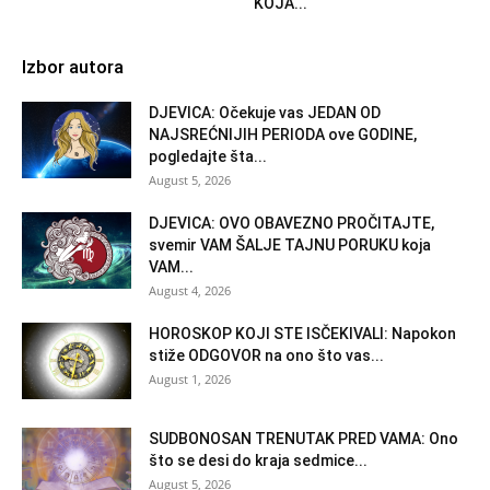
KOJA...
Izbor autora
DJEVICA: Očekuje vas JEDAN OD
NAJSREĆNIJIH PERIODA ove GODINE,
pogledajte šta...
August 5, 2026
DJEVICA: OVO OBAVEZNO PROČITAJTE,
svemir VAM ŠALJE TAJNU PORUKU koja
VAM...
August 4, 2026
HOROSKOP KOJI STE ISČEKIVALI: Napokon
stiže ODGOVOR na ono što vas...
August 1, 2026
SUDBONOSAN TRENUTAK PRED VAMA: Ono
što se desi do kraja sedmice...
August 5, 2026