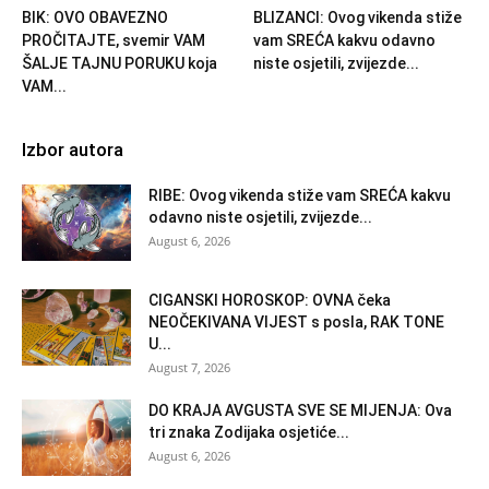
BIK: OVO OBAVEZNO
BLIZANCI: Ovog vikenda stiže
PROČITAJTE, svemir VAM
vam SREĆA kakvu odavno
ŠALJE TAJNU PORUKU koja
niste osjetili, zvijezde...
VAM...
Izbor autora
RIBE: Ovog vikenda stiže vam SREĆA kakvu
odavno niste osjetili, zvijezde...
August 6, 2026
CIGANSKI HOROSKOP: OVNA čeka
NEOČEKIVANA VIJEST s posla, RAK TONE
U...
August 7, 2026
DO KRAJA AVGUSTA SVE SE MIJENJA: Ova
tri znaka Zodijaka osjetiće...
August 6, 2026