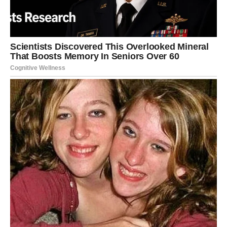
Prihvatite uspjeh bez zadrške.
Vrijeme je da zablistate
Pred vama su veoma pozitivni trenuci.
DJEVICA
Jedna obaveza ili plan mogli bi biti odgođeni.
Ipak, upravo ta promjena otvara prostor za nešto mnogo
bolje.
Poruka dana
Ne nervirajte se zbog onoga što ne možete kontrolisati.