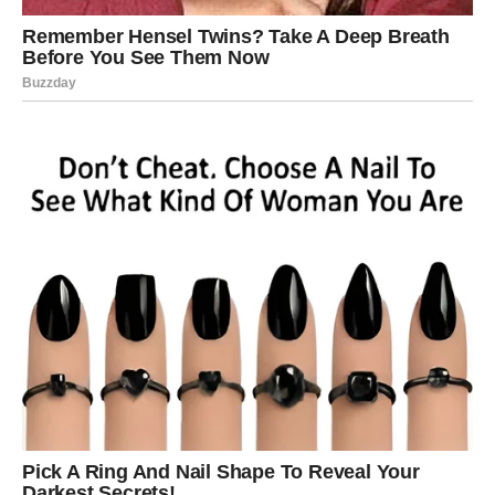
Sve se događa s razlogom
Pred vama su važni trenuci.
VAGA