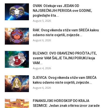
OVAN: Očekuje vas JEDAN OD
NAJSREĆNIJIH PERIODA ove GODINE,
pogledajte šta...
August 5, 2026
RAK: Ovog vikenda stiže vam SREĆA kakvu
odavno niste osjetili, zvijezde...
August 6, 2026
BLIZANCI: OVO OBAVEZNO PROČITAJTE,
svemir VAM ŠALJE TAJNU PORUKU koja
VAM...
August 4, 2026
DJEVICA: Ovog vikenda stiže vam SREĆA
kakvu odavno niste osjetili, zvijezde...
August 6, 2026
FINANSIJSKI HOROSKOP DO KRAJA
SEDMICE: Jedan znak otkriva izvor zarade