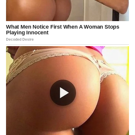
Duša vam pokazuje pravi smjer
Pred vama su emotivni trenuci.
Petak 5. juna donosi neočekivane vijesti i promjene koje
bi mogle djelovati zbunjujuće na prvi pogled. Međutim,
zvijezde pokazuju da se iza tih obrta kriju prilike koje
vode prema nečemu mnogo boljem.
Najviše će se izdvojiti
Vodolije, Škorpije i Djevice
, kojima
će se planovi promijeniti, ali upravo zahvaljujući tome
dolaze do nečega vrijednog.
Ponekad ono što smatramo preprekom zapravo je prečica
do sreće. Upravo takvu lekciju donosi ovaj petak.