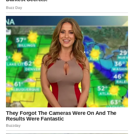
Neočekivan susret mogao bi obilježiti ovaj dan.
Neko ostavlja mnogo jači utisak nego što ste očekivali.
Poruka dana
Budite otvoreni za nova poznanstva.
Sudbina vam šalje zanimljivo
iznenađenje
Pred vama su romantični trenuci.
ŠKORPIJA
Finansijska ili poslovna vijest mogla bi vas iznenaditi.