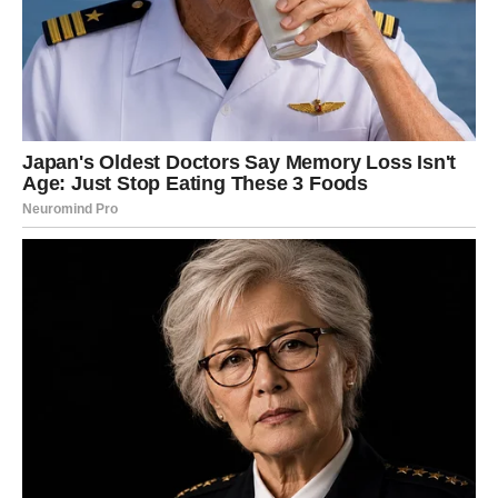
Poruka dana
Ne bojte se sreće koja dolazi.
Srce dobija razlog za osmijeh
Pred vama su posebni trenuci.
LAV
Pred vama je dan tokom kojeg biste mogli dobiti
priznanje ili pohvalu.
Ono što ste radili u tišini konačno postaje vidljivo.
Poruka dana