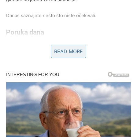
Danas saznajete nešto što niste očekivali.
Poruka dana
Pažljivo slušajte ono što vam se govori.
READ MORE
Istina vam ide u korist
Pred vama su zanimljivi trenuci.
RAK
Ljubavna energija prati vas tokom cijelog dana.
Neko pokazuje osjećanja koja više ne želi skrivati.