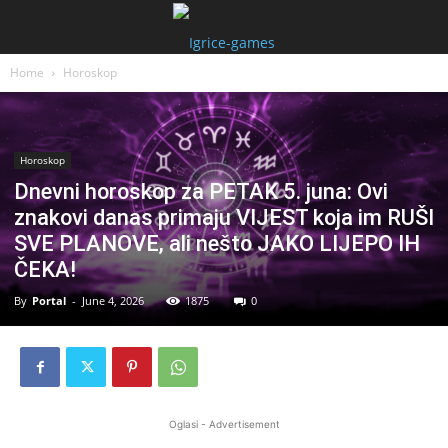
Home
Horoskop
Horoskop
Dnevni horoskop za PETAK 5. juna: Ovi
znakovi danas primaju VIJEST koja im RUŠI
SVE PLANOVE, ali nešto JAKO LIJEPO IH
ČEKA!
By
Portal
-
June 4, 2026
1875
0
Oglasi - Advertisement