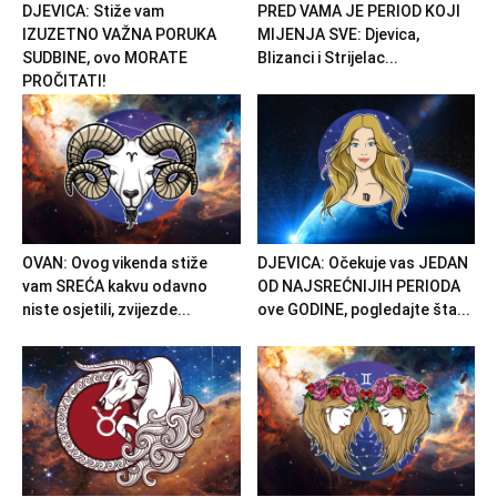
DJEVICA: Stiže vam
PRED VAMA JE PERIOD KOJI
IZUZETNO VAŽNA PORUKA
MIJENJA SVE: Djevica,
SUDBINE, ovo MORATE
Blizanci i Strijelac...
PROČITATI!
OVAN: Ovog vikenda stiže
DJEVICA: Očekuje vas JEDAN
vam SREĆA kakvu odavno
OD NAJSREĆNIJIH PERIODA
niste osjetili, zvijezde...
ove GODINE, pogledajte šta...