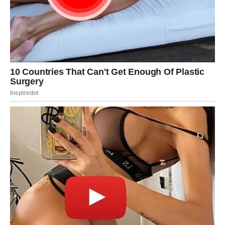
Vjerujte procesu.
Veliki preokret vodi prema nečem
boljem
Pred vama su posebni trenuci.
RIBE
Intuicija vam pomaže da donesete pravu odluku.
Jedna vijest donosi vam mir koji dugo tražite.
Poruka dana
Slušajte svoj unutrašnji glas.