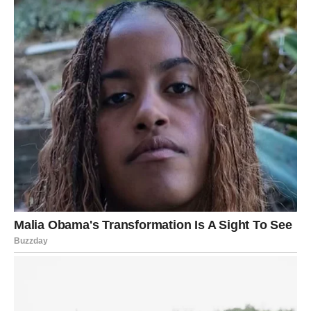
Iako će u prvi mah djelovati nejasno, vrlo brzo ćete vidjeti
njenu vrijednost.
Poruka dana
Ne donosite zaključke prerano.
Prilika dolazi u neobičnom obliku
Pred vama su snažni trenuci.
STRIJELAC
Promjena plana donosi vam nešto mnogo zanimljivije.