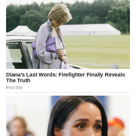
Pred vama je dan pun spontanih događaja.
Poruka dana
Recite „da“ neočekivanom.
Sudbina vas vodi prema sreći
Pred vama su lijepi trenuci.
JARAC
Rezultati rada postaju vidljivi.
Jedna vijest potvrđuje da ste bili na pravom putu.
Poruka dana