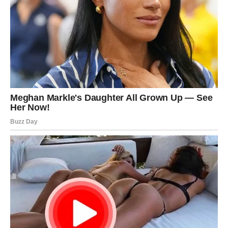
Nastavite vjerovati svom planu.
Nagrada dolazi u pravo vrijeme
Pred vama su važni dani.
VODOLIJA
Danas biste mogli dobiti informaciju koja mijenja vaše
naredne planove.
Iako će vas iznenaditi, kasnije ćete shvatiti da vam je
donijela novu priliku.
Poruka dana