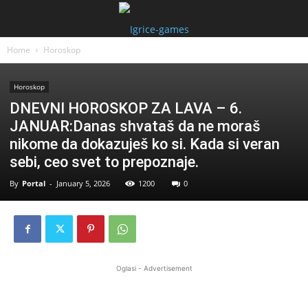
Home
Horoskop
Horoskop
DNEVNI HOROSKOP ZA LAVA – 6.
JANUAR:Danas shvataš da ne moraš
nikome da dokazuješ ko si. Kada si veran
sebi, ceo svet to prepoznaje.
By
Portal
-
January 5, 2026
1200
0
Oglasi - Advertisement