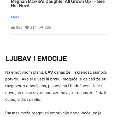
LJUBAV I EMOCIJE
Na emotivnom planu,
LAV
danas želi iskrenost, jasnoću i
potvrdu. Ako si u vezi ili braku, moguće je da ćeš želeti
razgovor o emocijama, planovima i budućnosti. Nije ti
dovoljno da se stvari podrazumevaju – danas želiš da ih
čuješ, vidiš i osetiš.
Partner može reagovati emotivnije nego inače, pa je