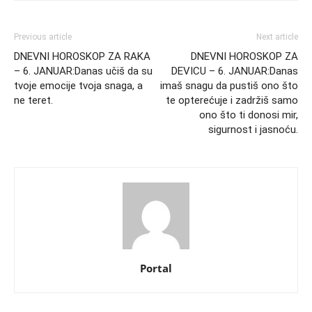
Previous article
Next article
DNEVNI HOROSKOP ZA RAKA
DNEVNI HOROSKOP ZA
– 6. JANUAR:Danas učiš da su
DEVICU – 6. JANUAR:Danas
tvoje emocije tvoja snaga, a
imaš snagu da pustiš ono što
ne teret.
te opterećuje i zadržiš samo
ono što ti donosi mir,
sigurnost i jasnoću.
Portal