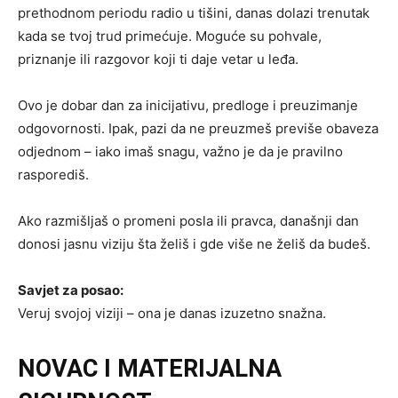
prethodnom periodu radio u tišini, danas dolazi trenutak
kada se tvoj trud primećuje. Moguće su pohvale,
priznanje ili razgovor koji ti daje vetar u leđa.
Ovo je dobar dan za inicijativu, predloge i preuzimanje
odgovornosti. Ipak, pazi da ne preuzmeš previše obaveza
odjednom – iako imaš snagu, važno je da je pravilno
rasporediš.
Ako razmišljaš o promeni posla ili pravca, današnji dan
donosi jasnu viziju šta želiš i gde više ne želiš da budeš.
Savjet za posao:
Veruj svojoj viziji – ona je danas izuzetno snažna.
NOVAC I MATERIJALNA