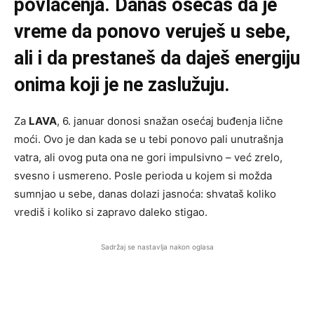
povlačenja. Danas osećaš da je
vreme da ponovo veruješ u sebe,
ali i da prestaneš da daješ energiju
onima koji je ne zaslužuju.
Za
LAVA
, 6. januar donosi snažan osećaj buđenja lične
moći. Ovo je dan kada se u tebi ponovo pali unutrašnja
vatra, ali ovog puta ona ne gori impulsivno – već zrelo,
svesno i usmereno. Posle perioda u kojem si možda
sumnjao u sebe, danas dolazi jasnoća: shvataš koliko
vrediš i koliko si zapravo daleko stigao.
Sadržaj se nastavlja nakon oglasa