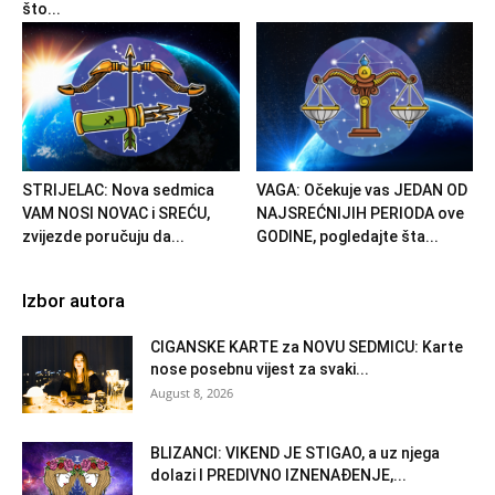
što...
STRIJELAC: Nova sedmica
VAGA: Očekuje vas JEDAN OD
VAM NOSI NOVAC i SREĆU,
NAJSREĆNIJIH PERIODA ove
zvijezde poručuju da...
GODINE, pogledajte šta...
Izbor autora
CIGANSKE KARTE za NOVU SEDMICU: Karte
nose posebnu vijest za svaki...
August 8, 2026
BLIZANCI: VIKEND JE STIGAO, a uz njega
dolazi I PREDIVNO IZNENAĐENJE,...