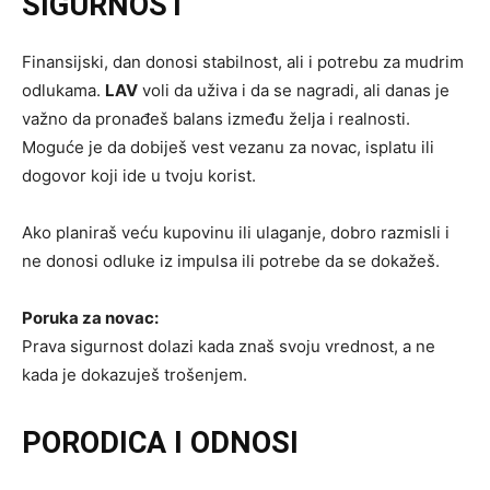
SIGURNOST
Finansijski, dan donosi stabilnost, ali i potrebu za mudrim
odlukama.
LAV
voli da uživa i da se nagradi, ali danas je
važno da pronađeš balans između želja i realnosti.
Moguće je da dobiješ vest vezanu za novac, isplatu ili
dogovor koji ide u tvoju korist.
Ako planiraš veću kupovinu ili ulaganje, dobro razmisli i
ne donosi odluke iz impulsa ili potrebe da se dokažeš.
Poruka za novac:
Prava sigurnost dolazi kada znaš svoju vrednost, a ne
kada je dokazuješ trošenjem.
PORODICA I ODNOSI