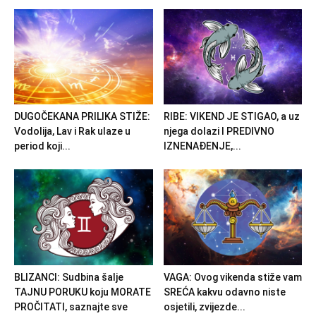
DUGOČEKANA PRILIKA STIŽE:
RIBE: VIKEND JE STIGAO, a uz
Vodolija, Lav i Rak ulaze u
njega dolazi I PREDIVNO
period koji...
IZNENAĐENJE,...
BLIZANCI: Sudbina šalje
VAGA: Ovog vikenda stiže vam
TAJNU PORUKU koju MORATE
SREĆA kakvu odavno niste
PROČITATI, saznajte sve
osjetili, zvijezde...