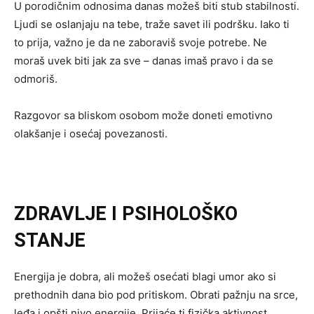
U porodičnim odnosima danas možeš biti stub stabilnosti.
Ljudi se oslanjaju na tebe, traže savet ili podršku. Iako ti
to prija, važno je da ne zaboraviš svoje potrebe. Ne
moraš uvek biti jak za sve – danas imaš pravo i da se
odmoriš.
Razgovor sa bliskom osobom može doneti emotivno
olakšanje i osećaj povezanosti.
ZDRAVLJE I PSIHOLOŠKO
STANJE
Energija je dobra, ali možeš osećati blagi umor ako si
prethodnih dana bio pod pritiskom. Obrati pažnju na srce,
leđa i opšti nivo energije. Prijaće ti fizička aktivnost