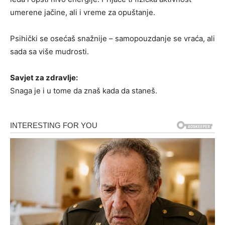
umerene jačine, ali i vreme za opuštanje.
Psihički se osećaš snažnije – samopouzdanje se vraća, ali
sada sa više mudrosti.
Savjet za zdravlje:
Snaga je i u tome da znaš kada da staneš.