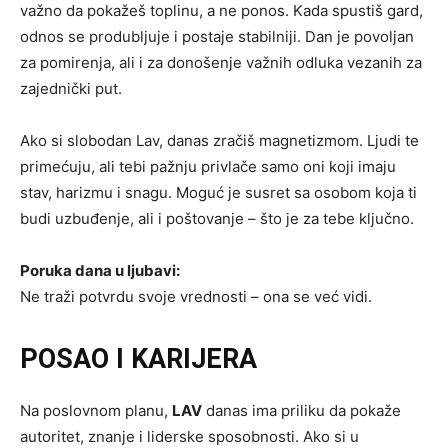
važno da pokažeš toplinu, a ne ponos. Kada spustiš gard,
odnos se produbljuje i postaje stabilniji. Dan je povoljan
za pomirenja, ali i za donošenje važnih odluka vezanih za
zajednički put.
Ako si slobodan Lav, danas zračiš magnetizmom. Ljudi te
primećuju, ali tebi pažnju privlače samo oni koji imaju
stav, harizmu i snagu. Moguć je susret sa osobom koja ti
budi uzbuđenje, ali i poštovanje – što je za tebe ključno.
Poruka dana u ljubavi:
Ne traži potvrdu svoje vrednosti – ona se već vidi.
POSAO I KARIJERA
Na poslovnom planu,
LAV
danas ima priliku da pokaže
autoritet, znanje i liderske sposobnosti. Ako si u