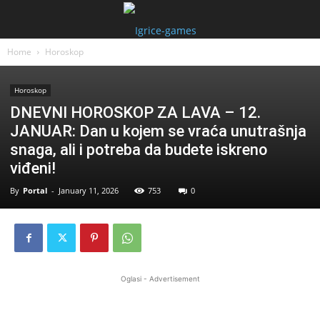
Home
Horoskop
Horoskop
DNEVNI HOROSKOP ZA LAVA – 12.
JANUAR: Dan u kojem se vraća unutrašnja
snaga, ali i potreba da budete iskreno
viđeni!
By
Portal
-
January 11, 2026
753
0
Oglasi - Advertisement