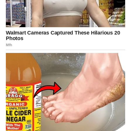
Ako ste u vezi u kojoj stalno vi dajete više – danas to
postaje jasno. Ne da biste se svađali, već da biste
se
zapitali da li dobijate ono što vam treba
.
Slobodni Lavovi danas mogu privući pažnju osobe koja ih
vidi dublje, ali mogu i shvatiti da ih površni odnosi više ne
ispunjavaju. Nećete želeti igre – želećete
pravu emociju
ili ništa
.
POSAO I ODGOVORNOSTI –
DOSTOJANSTVO ISPRED
DOKAZIVANJA
Na poslovnom planu, Lav danas ima snažan osećaj ličnog
dostojanstva. Nećete želeti da se dokazujete, takmičite ili