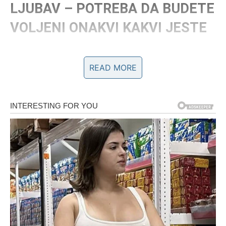
LJUBAV – POTREBA DA BUDETE
VOLJENI ONAKVI KAKVI JESTE
Na ljubavnom planu, 12. januar donosi Lavovima
duboku
potrebu za iskrenom emocijom
. Ako ste u vezi, danas
READ MORE
vam je važno da osetite da ste željeni, voljeni i važni – ne
kroz komplimente, već kroz pažnju i prisutnost. Ako
partner pokazuje distancu, to vas može pogoditi više
nego inače.
Ovo je dobar dan za:
iskren, ali miran razgovor
izražavanje potreba bez ponosa
zbližavanje kroz razumevanje