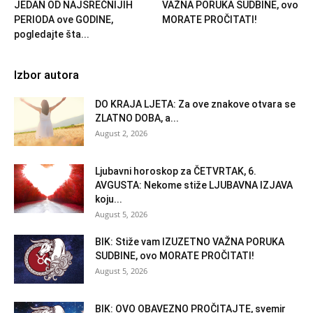
JEDAN OD NAJSREĆNIJIH
VAŽNA PORUKA SUDBINE, ovo
PERIODA ove GODINE,
MORATE PROČITATI!
pogledajte šta...
Izbor autora
DO KRAJA LJETA: Za ove znakove otvara se
ZLATNO DOBA, a...
August 2, 2026
Ljubavni horoskop za ČETVRTAK, 6.
AVGUSTA: Nekome stiže LJUBAVNA IZJAVA
koju...
August 5, 2026
BIK: Stiže vam IZUZETNO VAŽNA PORUKA
SUDBINE, ovo MORATE PROČITATI!
August 5, 2026
BIK: OVO OBAVEZNO PROČITAJTE, svemir