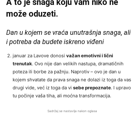
A to je snaga koju vam niko ne
može oduzeti.
Dan u kojem se vraća unutrašnja snaga, ali
i potreba da budete iskreno viđeni
januar za Lavove donosi
važan emotivni i lični
trenutak
. Ovo nije dan velikih nastupa, dramatičnih
poteza ili borbe za pažnju. Naprotiv – ovo je dan u
kojem shvatate da prava snaga ne dolazi iz toga da vas
drugi vide, već iz toga da vi
sebe prepoznate
. I upravo
tu počinje vaša tiha, ali moćna transformacija.
Sadržaj se nastavlja nakon oglasa