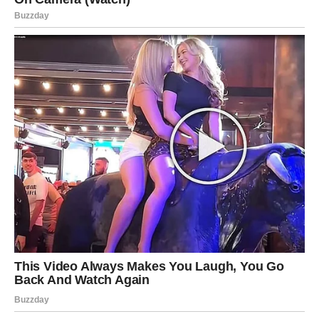
ODNOSI SA DRUGIMA –
PREPOZNAVANJE KO VAM
DAJE, A KO UZIMA
januar Lavovima donosi jasnoću u međuljudskim
odnosima. Počinjete da primećujete ko vam daje
podršku, a ko vam crpi energiju. Nećete želeti
rasprave, ali ćete se povući od ljudi koji vas ne
poštuju.
Neko iz okruženja može:
očekivati vašu snagu, ali ne nuditi razumevanje
tražiti vašu pažnju, ali ne uzvraćati istom merom
Danas birate
tiho povlačenje umesto sukoba
. I to je zrela