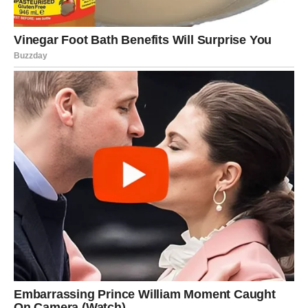
ulazite u rasprave. Ako vas neko potceni ili ignoriše vaš
trud, to vas može povrediti – ali nećete reagovati burno.
I upravo u tome je vaša snaga danas.
Moguće je:
da vas neko posmatra i procenjuje
da dobijete priznanje koje dolazi tiho
da shvatite da je vreme da promenite pristup
Nemojte danas forsirati autoritet. Vaša energija govori
sama za sebe.