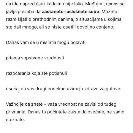
da ide napred čak i kada mu nije lako. Međutim, danas se
javlja potreba da
zastanete i oslušnete sebe
. Možete
razmišljati o prethodnim danima, o situacijama u kojima
ste dali mnogo, ali se niste osetili dovoljno cenjeno.
Danas vam se u mislima mogu pojaviti:
pitanja sopstvene vrednosti
razočaranja koja ste potisnuli
osećaj da vas drugi ponekad uzimaju zdravo za gotovo
Važno je da znate – vaša vrednost ne zavisi od tuđeg
priznanja. Danas to počinjete zaista da osećate, ne samo
da znate.