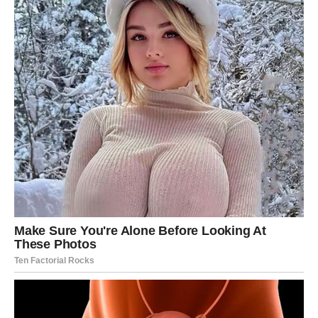
odluka.
DUHOVNA PORUKA DANA – NE
MORATE UVEK SIJATI DA BISTE
BILI MOĆNI
januar Lavovima donosi važnu lekciju:
nije svaki dan
za scenu
. Ponekad se najveća snaga gradi u tišini, u
introspekciji i u prihvatanju sopstvenih emocija.
Danas učite:
da vredite i kada ćutite
da ne morate stalno dokazivati ko ste