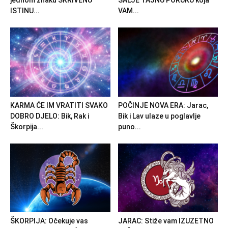
jednom znaku SKRIVENU
ŠALJE TAJNU PORUKU koja
ISTINU...
VAM...
KARMA ĆE IM VRATITI SVAKO
POČINJE NOVA ERA: Jarac,
DOBRO DJELO: Bik, Rak i
Bik i Lav ulaze u poglavlje
Škorpija...
puno...
ŠKORPIJA: Očekuje vas
JARAC: Stiže vam IZUZETNO