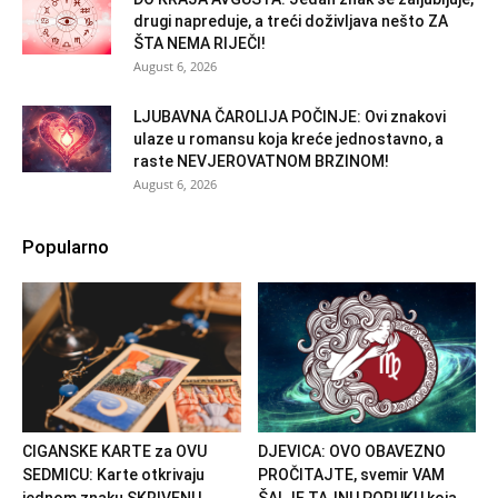
drugi napreduje, a treći doživljava nešto ZA
ŠTA NEMA RIJEČI!
August 6, 2026
LJUBAVNA ČAROLIJA POČINJE: Ovi znakovi
ulaze u romansu koja kreće jednostavno, a
raste NEVJEROVATNOM BRZINOM!
August 6, 2026
Popularno
CIGANSKE KARTE za OVU
DJEVICA: OVO OBAVEZNO
SEDMICU: Karte otkrivaju
PROČITAJTE, svemir VAM