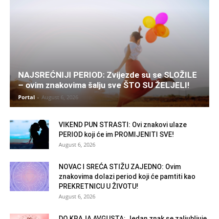
NAJSREĆNIJI PERIOD: Zvijezde su se SLOŽILE
– ovim znakovima šalju sve ŠTO SU ŽELJELI!
Portal
-
August 6, 2026
VIKEND PUN STRASTI: Ovi znakovi ulaze
PERIOD koji će im PROMIJENITI SVE!
August 6, 2026
NOVAC I SREĆA STIŽU ZAJEDNO: Ovim
znakovima dolazi period koji će pamtiti kao
PREKRETNICU U ŽIVOTU!
August 6, 2026
DO KRAJA AVGUSTA: Jedan znak se zaljubljuje,