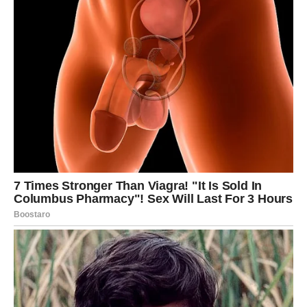
da se prava sigurnost rađa iznutra
Kada Lav to shvati, postaje nepokolebljiv.
ZDRAVLJE I ENERGIJA –
POTREBA ZA ODMOROM DUŠE
Energija je stabilna, ali emotivno možete biti osetljiviji.
Prijaće vam vreme provedeno nasamo, muzika, šetnja ili
razgovor sa osobom koja vas ne osuđuje. Izbegavajte
preopterećenje i nepotrebni stres.