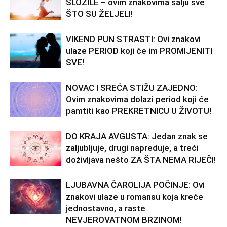
SLOŽILE – ovim znakovima šalju sve
ŠTO SU ŽELJELI!
VIKEND PUN STRASTI: Ovi znakovi
ulaze PERIOD koji će im PROMIJENITI
SVE!
NOVAC I SREĆA STIŽU ZAJEDNO:
Ovim znakovima dolazi period koji će
pamtiti kao PREKRETNICU U ŽIVOTU!
DO KRAJA AVGUSTA: Jedan znak se
zaljubljuje, drugi napreduje, a treći
doživljava nešto ZA ŠTA NEMA RIJEČI!
LJUBAVNA ČAROLIJA POČINJE: Ovi
znakovi ulaze u romansu koja kreće
jednostavno, a raste
NEVJEROVATNOM BRZINOM!