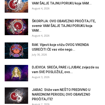
VAM ŠALJE TAJNU PORUKU koja VAM...
August 4, 2026
ŠKORPIJA: OVO OBAVEZNO PROČITAJTE,
svemir VAM ŠALJE TAJNU PORUKU koja
VAM...
August 4, 2026
RAK: Vijesti koje stižu OVOG VIKENDA
USREĆITI ĆE vas više nego...
July 30, 2026
DJEVICA: SREĆA, PARE i LJUBAV, zvijezde su
vam SVE POSLOŽILE, ovo...
August 3, 2026
JARAC: Stiže vam NEŠTO PREDIVNO U
NAREDNOM PERIODU, OVO OBAVEZNO
PROČITAJTE!
August 2, 2026