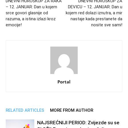
DNEVNI HOROSKOP ZA RAKA
DNEVNI HOROSKOP ZA
– 12. JANUAR: Dan u kojem
DEVICU – 12. JANUAR: Dan u
srce govori glasnije od
kojem red dolazi iznutra, a mir
razuma, a istina izlazi kroz
nastaje kada prestanete da
emocije!
nosite sve sami!
Portal
RELATED ARTICLES
MORE FROM AUTHOR
NAJSREĆNIJI PERIOD: Zvijezde su se