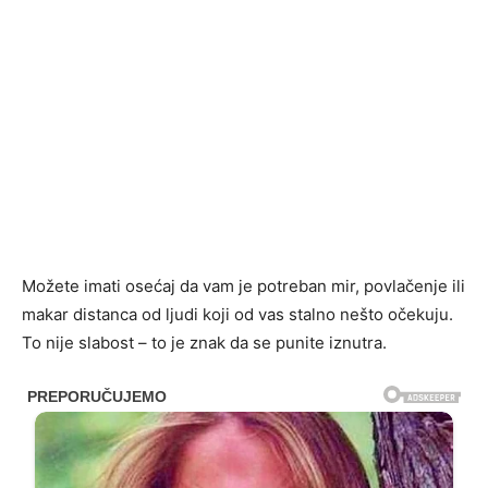
Možete imati osećaj da vam je potreban mir, povlačenje ili
makar distanca od ljudi koji od vas stalno nešto očekuju.
To nije slabost – to je znak da se punite iznutra.