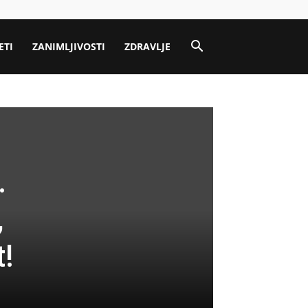
ETI
ZANIMLJIVOSTI
ZDRAVLJE
.
,
t!