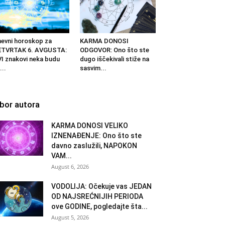
evni horoskop za
KARMA DONOSI
ETVRTAK 6. AVGUSTA:
ODGOVOR: Ono što ste
I znakovi neka budu
dugo iščekivali stiže na
...
sasvim...
zbor autora
KARMA DONOSI VELIKO
IZNENAĐENJE: Ono što ste
davno zaslužili, NAPOKON
VAM...
August 6, 2026
VODOLIJA: Očekuje vas JEDAN
OD NAJSREĆNIJIH PERIODA
ove GODINE, pogledajte šta...
August 5, 2026