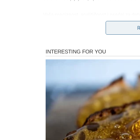
Vaša preciznost, analitičnost i osećaj za de
može primetiti vaš trud i ozbiljnost.
Sudbina 
uskoro.
NOVAC I SIGURNOST
Finansije su stabilnije nego što mislite. Iako
povoljnija od vaših strahova. Danas možete d
nešto što vas je dugo mučilo.
Osećaj kontrole se polako vraća, a sa njim i
sposobni da se nosite sa svime – čak i sa o
ZDRAVLJE I UNUTRAŠNJI MIR
Mentalni umor je danas izraženiji nego fizič