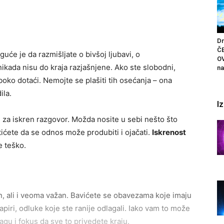
Dn
Č
uće je da razmišljate o bivšoj ljubavi, o
OV
ikada nisu do kraja razjašnjene. Ako ste slobodni,
na
oko dotaći. Nemojte se plašiti tih osećanja – ona
ila.
I
an za iskren razgovor. Možda nosite u sebi nešto što
tićete da se odnos može produbiti i ojačati.
Iskrenost
e teško.
, ali i veoma važan. Bavićete se obavezama koje imaju
papiri, odluke koje ste ranije odlagali. Iako vam to može
agu i fokus da sve to privedete kraju.