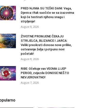
PRED NJIMA SU TEŠKI DANI: Vaga,
Djevica i Rak suočiće se sa izazovima
koji će testirati njihovu snagu i
strpljenje!
August 8, 2026
ŽIVOTNE PROMJENE ČEKAJU
STRIJELCA, BLIZANCE I JARCA:
Veliki preokreti donose nove prilike,
ostvarenje želja i potpuno novi
početak!
August 8, 2026
RIBE: Očekuje vas VEOMA LIJEP
PERIOD, zvijezde DONOSE NEŠTO
NEVJEROVATNO!
August 7, 2026
opularno