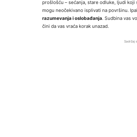
prošlošću – sećanja, stare odluke, ljudi koj
mogu neočekivano isplivati na površinu. Ipa
razumevanja i oslobađanja
. Sudbina vas vo
čini da vas vraća korak unazad.
Sadržaj 