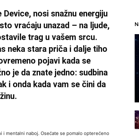
e Device, nosi snažnu energiju
sto vraćaju unazad – na ljude,
N
 ostavile trag u vašem srcu.
 neka stara priča i dalje tiho
povremeno pojavi kada se
žno je da znate jedno: sudbina
ak i onda kada vam se čini da
žinu.
i i mentalni naboj. Osećate se pomalo opterećeno