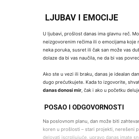
LJUBAV I EMOCIJE
U ljubavi, prošlost danas ima glavnu reč. Mog
neizgovorenim rečima ili o emocijama koje n
neka poruka, susret ili čak san može vas dub
dolaze da bi vas naučila, ne da bi vas povred
Ako ste u vezi ili braku, danas je idealan d
dugo prećutkujete. Kada to izgovorite, shva
danas donosi mir
, čak i ako u početku deluj
POSAO I ODGOVORNOSTI
Na poslovnom planu, dan može biti zahtevan
koren u prošlosti – stari projekti, nerešeni 
delovati iscrpljujuće, upravo danas imate sn