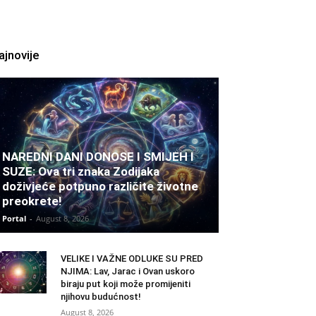
ajnovije
NAREDNI DANI DONOSE I SMIJEH I
SUZE: Ova tri znaka Zodijaka
doživjeće potpuno različite životne
preokrete!
Portal
-
August 8, 2026
VELIKE I VAŽNE ODLUKE SU PRED
NJIMA: Lav, Jarac i Ovan uskoro
biraju put koji može promijeniti
njihovu budućnost!
August 8, 2026