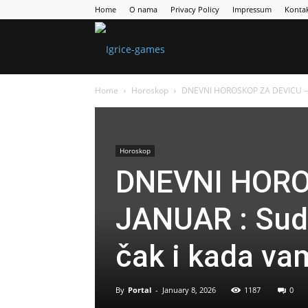
Home
O nama
Privacy Policy
Impressum
Konta
Games
Home
Horoskop
DNEVNI HOROSKOP ZA DEVICU – 10
Portal
Horoskop
DNEVNI HORO
JANUAR : Sudb
čak i kada vam
By
Portal
-
January 8, 2026
1187
0