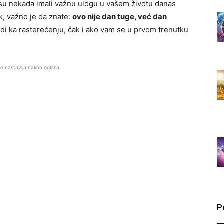
i su nekada imali važnu ulogu u vašem životu danas
k, važno je da znate:
ovo nije dan tuge, već dan
di ka rasterećenju, čak i ako vam se u prvom trenutku
se nastavlja nakon oglasa
P