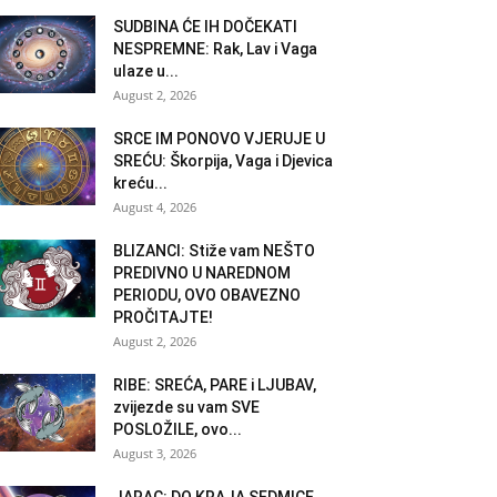
SUDBINA ĆE IH DOČEKATI
NESPREMNE: Rak, Lav i Vaga
ulaze u...
August 2, 2026
SRCE IM PONOVO VJERUJE U
SREĆU: Škorpija, Vaga i Djevica
kreću...
August 4, 2026
BLIZANCI: Stiže vam NEŠTO
PREDIVNO U NAREDNOM
PERIODU, OVO OBAVEZNO
PROČITAJTE!
August 2, 2026
RIBE: SREĆA, PARE i LJUBAV,
zvijezde su vam SVE
POSLOŽILE, ovo...
August 3, 2026
JARAC: DO KRAJA SEDMICE