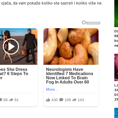
jača, da vam pokaže koliko ste sazreli i koliko više ne
D
Ri
ko
na
L
SA
D
Z