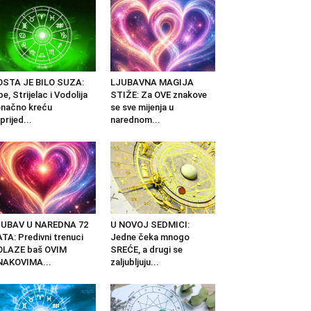
OSTA JE BILO SUZA:
LJUBAVNA MAGIJA
be, Strijelac i Vodolija
STIŽE: Za OVE znakove
načno kreću
se sve mijenja u
prijed...
narednom...
JUBAV U NAREDNA 72
U NOVOJ SEDMICI:
TA: Predivni trenuci
Jedne čeka mnogo
OLAZE baš OVIM
SREĆE, a drugi se
NAKOVIMA...
zaljubljuju...