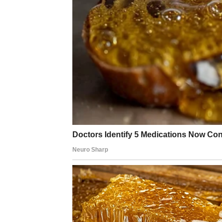
vas iscrpeti. Potrebni su vam tišina, mir i 
Prijaće vam šetnja, mirna muzika ili razgov
ali ih nemojte ni previše analizirati –
pustite
SAVET SUDBINE ZA DEVICU
Prošlost se danas javlja ne da bi vas zadržal
Vi ste jači, mudriji i spremniji nego ikada. V
radi u vašu korist
.