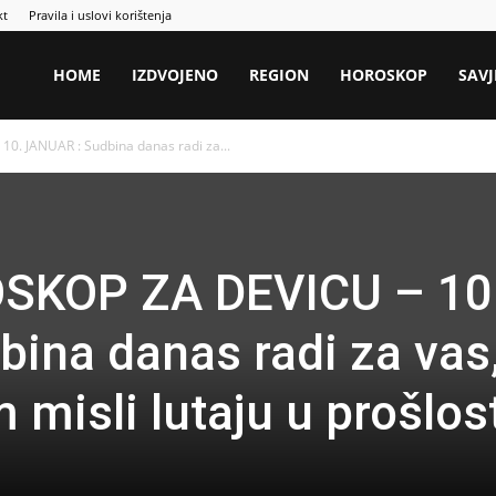
kt
Pravila i uslovi korištenja
HOME
IZDVOJENO
REGION
HOROSKOP
SAVJ
. JANUAR : Sudbina danas radi za...
SKOP ZA DEVICU – 10
ina danas radi za vas
 misli lutaju u prošlos