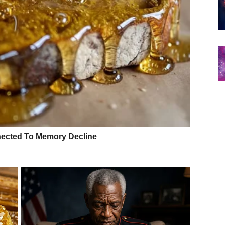
makar kratko povlačenje od buke sveta.
or sa osobom koja vas razume. Ne potiskujte emocije,
 da prođu kroz vas
.
a, već da biste je konačno razumeli i ostavili iza sebe.
erujte sebi i procesu –
sudbina danas tiho, ali sigurno,