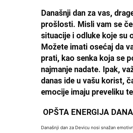
Današnji dan za vas, drag
prošlosti. Misli vam se če
situacije i odluke koje su
Možete imati osećaj da vas
prati, kao senka koja se 
najmanje nadate. Ipak, va
danas ide u vašu korist, č
emocije imaju preveliku te
OPŠTA ENERGIJA DANA
Današnji dan za Devicu nosi snažan emotivn