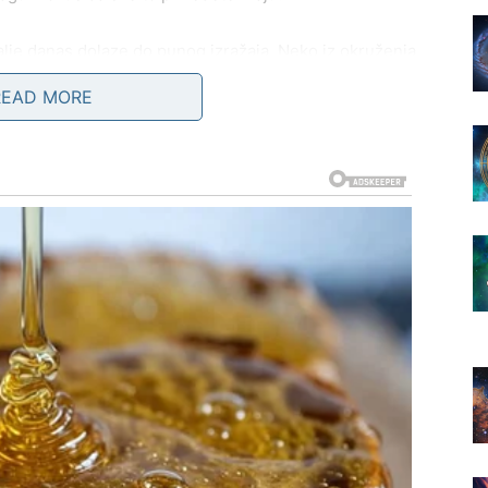
talje danas dolaze do punog izražaja. Neko iz okruženja
vas testira, ali i nagrađuje
– možda ne odmah, ali vrlo
READ MORE
 vas brinu neki stari troškovi ili obaveze, realnost je
obiti uvid kako da bolje rasporedite novac ili rešite
 unutrašnja sigurnost. Ovo je dan kada shvatate da ste
nim što vam je nekada delovalo preteško.
ki. Previše razmišljanja, analiza i vraćanja unazad može