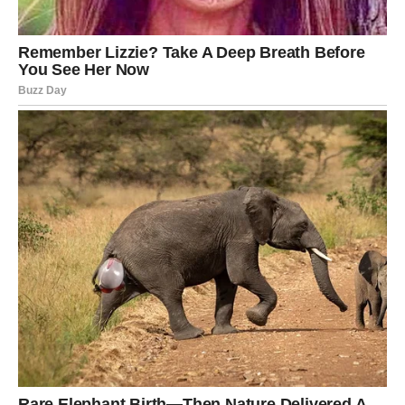
zdravlje ili odnos sa bliskom osobom. Dan je odličan za
planiranje i organizaciju. U ljubavi je važno da ne
analizirate previše partnerove reči – pogledajte dela.
Slobodne Device mogu shvatiti da im se dopada neko ko
je već dugo tu, ali koga ranije nisu primećivale.
VAGA
Vage danas osećaju unutrašnji konflikt između želje za
mirom i potrebe da se izbore za sebe. Četvrtak vam
donosi priliku da jasno kažete šta vam smeta, ali na
diplomatski način. Na poslu se otvaraju nova vrata kroz
razgovor ili saradnju. U ljubavi – balans je ključ. Ako ste
davali previše, danas shvatate da je vreme da i vi
dobijete. Slobodne Vage mogu upoznati osobu koja ih
mentalno potpuno osvoji.