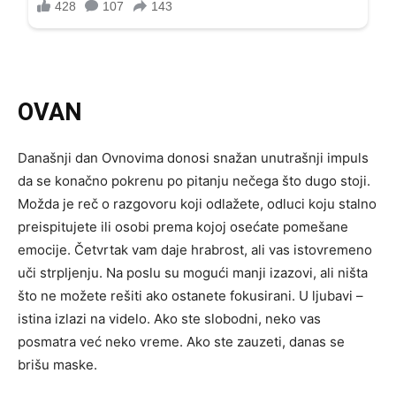
OVAN
Današnji dan Ovnovima donosi snažan unutrašnji impuls
da se konačno pokrenu po pitanju nečega što dugo stoji.
Možda je reč o razgovoru koji odlažete, odluci koju stalno
preispitujete ili osobi prema kojoj osećate pomešane
emocije. Četvrtak vam daje hrabrost, ali vas istovremeno
uči strpljenju. Na poslu su mogući manji izazovi, ali ništa
što ne možete rešiti ako ostanete fokusirani. U ljubavi –
istina izlazi na videlo. Ako ste slobodni, neko vas
posmatra već neko vreme. Ako ste zauzeti, danas se
brišu maske.