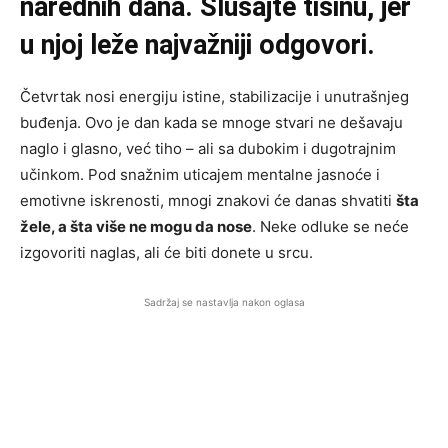
narednih dana. Slušajte tišinu, jer
u njoj leže najvažniji odgovori.
Četvrtak nosi energiju istine, stabilizacije i unutrašnjeg
buđenja. Ovo je dan kada se mnoge stvari ne dešavaju
naglo i glasno, već tiho – ali sa dubokim i dugotrajnim
učinkom. Pod snažnim uticajem mentalne jasnoće i
emotivne iskrenosti, mnogi znakovi će danas shvatiti
šta
žele, a šta više ne mogu da nose
. Neke odluke se neće
izgovoriti naglas, ali će biti donete u srcu.
Sadržaj se nastavlja nakon oglasa