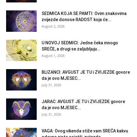
SEDMICA KOJA SE PAMTI: Ovim znakovima
zvijezde donose RADOST koja će...
August 2, 2026
U NOVOJ SEDMICI: Jedne čeka mnogo
SREĆE, a drugi se zaljubljuju...
August 1, 2026
BLIZANCI: AVGUST JE TU i ZVIJEZDE govore
da je ovo MJESEC...
July 31, 2026
JARAC: AVGUST JE TU i ZVIJEZDE govore
da je ovo MJESEC...
July 31, 2026
VAGA: Ovog vikenda stiže vam SREĆA kakvu
odavno niste osjetili, zvijezde...