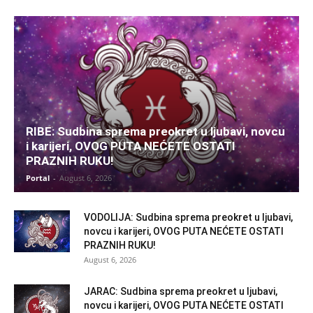
RIBE: Sudbina sprema preokret u ljubavi, novcu
i karijeri, OVOG PUTA NEĆETE OSTATI
PRAZNIH RUKU!
Portal
-
August 6, 2026
VODOLIJA: Sudbina sprema preokret u ljubavi,
novcu i karijeri, OVOG PUTA NEĆETE OSTATI
PRAZNIH RUKU!
August 6, 2026
JARAC: Sudbina sprema preokret u ljubavi,
novcu i karijeri, OVOG PUTA NEĆETE OSTATI