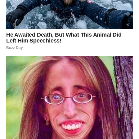
LAV
Lavovima četvrtak donosi potrebu za potvrdom, ali i
suočavanje sa sopstvenim očekivanjima. Možda ste se
previše nadali nečijoj reakciji ili odgovoru. Danas
shvatate da vaša vrednost ne zavisi od tuđeg priznanja.
Na poslovnom planu dolazi prilika da pokažete autoritet,
ali bez konflikta. U ljubavi – strast i ego idu ruku pod ruku.
Ako spustite gard, dobijate više nego što očekujete.
Slobodni Lavovi mogu privući pažnju gde god se pojave.
DEVICA
Devicama četvrtak donosi potrebu za redom – kako
spolja, tako i iznutra. Moguće je da ćete danas želeti da
rešite nešto što vas dugo muči, bilo da je u pitanju posao,