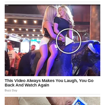
da ostanete fokusirani, jer vam misli lako lutaju. U ljubavi
– iskrenost je vaša najveća snaga, ali pazite da ne budete
previše direktni. Slobodni Strelčevi mogu imati susret
koji budi želju za promenom životnog pravca.
JARAC
Jarčevi danas osećaju težinu odgovornosti, ali i snagu
koju su stekli kroz sve izazove. Četvrtak vam donosi
potvrdu da ste na pravom putu, čak i ako rezultati još nisu
vidljivi. Na poslu se može pojaviti prilika za dugoročnu
stabilnost. U ljubavi – vreme je da pokažete emocije, čak i
ako vam to nije lako. Slobodni Jarčevi mogu biti
iznenađeni nečijim interesovanjem.