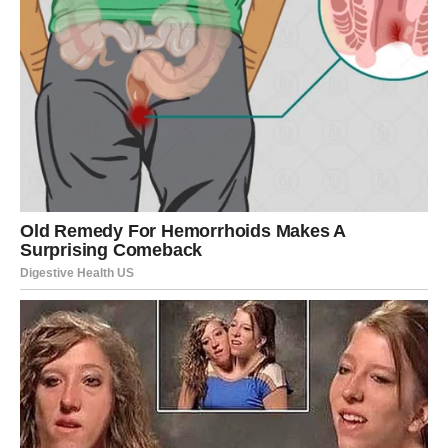
važno da ih priznate. Na poslu se oslonite na kreativnost.
U ljubavi – nežnost i razumevanje donose čuda. Slobodne
Ribe mogu sanjati, ali i započeti nešto što ima potencijal
da preraste u duboku vezu.