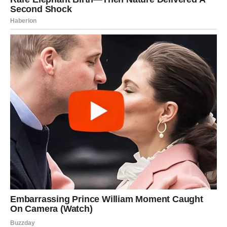
ŠKORPIJA
Škorpije danas imaju snažnu intuiciju i duboku
emocionalnu energiju. Ovo je dan kada možete videti
istinu – o drugima, ali i o sebi. Ne ignorišite osećaj koji
vam govori da nešto treba da se promeni. Na poslovnom
planu moguće su važne informacije ili saznanja. U ljubavi
dolazi do preokreta – bilo kroz iskren razgovor, bilo kroz
tiho povlačenje. Slobodne Škorpije mogu osetiti snažnu
privlačnost prema osobi koja nosi karmičku energiju.
STRELAC
Strelčevi danas razmišljaju o budućnosti više nego inače.
Četvrtak vam donosi potrebu da proširite vidike, ali i da
završite nešto što ste započeli ranije. Na poslu je važno