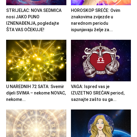
STRIJELAC: NOVA SEDMICA
HOROSKOP SREĆE: Ovim
nosi JAKO PUNO
znakovima zvijezde u
IZNENAĐENJA, pogledajte
narednom periodu
ŠTA VAS OČEKUJE!
ispunjavaju želje za...
U NAREDNIH 72 SATA: Svemir
VAGA: Ispred vas je
dijeli SVIMA – nekome NOVAC,
IZUZETNO SREĆAN period,
nekome...
saznajte zašto su ga...