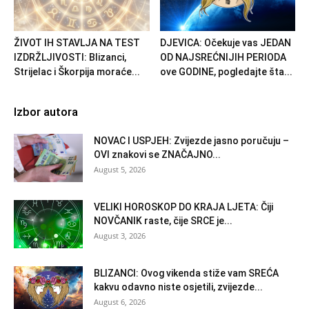
ŽIVOT IH STAVLJA NA TEST
DJEVICA: Očekuje vas JEDAN
IZDRŽLJIVOSTI: Blizanci,
OD NAJSREĆNIJIH PERIODA
Strijelac i Škorpija moraće...
ove GODINE, pogledajte šta...
Izbor autora
NOVAC I USPJEH: Zvijezde jasno poručuju –
OVI znakovi se ZNAČAJNO...
August 5, 2026
VELIKI HOROSKOP DO KRAJA LJETA: Čiji
NOVČANIK raste, čije SRCE je...
August 3, 2026
BLIZANCI: Ovog vikenda stiže vam SREĆA
kakvu odavno niste osjetili, zvijezde...
August 6, 2026