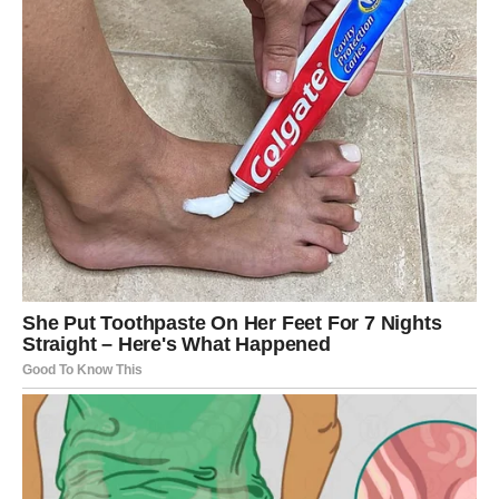
VODOLIJA
Vodolijama četvrtak donosi potrebu za slobodom, ali i
suočavanje sa emocijama koje ne mogu više da ignorišu.
Danas možete imati važan razgovor ili unutrašnje
razjašnjenje. Na poslu se ističe vaša originalnost, ali
pazite da ne idete protiv sebe samo da biste bili drugačiji.
U ljubavi – neko želi da vas razume dublje. Slobodne
Vodolije mogu započeti komunikaciju koja vodi ka
nečemu neočekivanom.
RIBE
Ribe danas imaju pojačanu intuiciju i emotivnu osetljivost.
Četvrtak vam donosi priliku da se povežete sa sobom i
svojim željama. Nemojte potiskivati osećanja – danas je