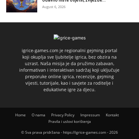
August 6, 2026
igrice-games.com je regionalni gejming portal
koji okuplja sve ljubitelje igrica, bez obzira na
uzrast. Naša misija je da pružimo zabavan,
informativan i interaktivan sadržaj koji uključuje
preporuke online igrica, recenzije, gejming
vijesti, tutorijale, kao i savjete za roditelje i
edukativne igre za djecu.
Home
O nama
Privacy Policy
Impressum
Kontakt
Pravila i uslovi korištenja
© Sva prava pridržana - https://igrice-games.com - 2026