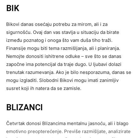
BIK
Bikovi danas osećaju potrebu za mirom, ali i za
sigurnošću. Ovaj dan vas stavlja u situaciju da birate
između poznatog i onoga što vam duša tiho traži.
Finansije mogu biti tema razmišljanja, ali i planiranja.
Nemojte donositi ishitrene odluke – sve što se danas
započne ima potencijal da traje dugo. U ljubavi dolazi
trenutak razumevanja. Ako je bilo nesporazuma, danas se
mogu izgladiti. Slobodni Bikovi mogu imati zanimljiv
susret koji ih natera da se zamisle.
BLIZANCI
Četvrtak donosi Blizancima mentalnu jasnoću, ali i blago
emotivno preopterećenje. Previše razmišljate, analizirate