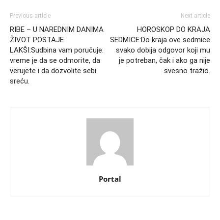
Previous article
Next article
RIBE – U NAREDNIM DANIMA
HOROSKOP DO KRAJA
ŽIVOT POSTAJE
SEDMICE:Do kraja ove sedmice
LAKŠI:Sudbina vam poručuje:
svako dobija odgovor koji mu
vreme je da se odmorite, da
je potreban, čak i ako ga nije
verujete i da dozvolite sebi
svesno tražio.
sreću.
Portal