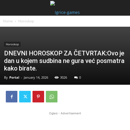
Home
Horoskop
Horoskop
DNEVNI HOROSKOP ZA ČETVRTAK:Ovo je
dan u kojem sudbina ne gura već posmatra
kako birate.
By
Portal
-
January 14, 2026
3026
0
Oglasi - Advertisement