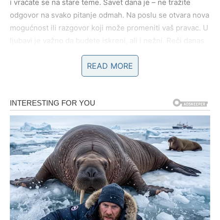
i vraćate se na stare teme. Savet dana je – ne tražite
odgovor na svako pitanje odmah. Na poslu se otvara nova
mogućnost ili razgovor koji može promeniti vaš pravac. U
ljubavi je važno da budete iskreni, ali i nežni. Reči danas
imaju veću težinu nego inače. Slobodni Blizanci mogu
READ MORE
dobiti poruku koja će im promeniti raspoloženje.
RAK
Rakovi danas ulaze u emotivno dubok dan. Sećanja,
osećanja i intuicija su pojačani. Moguće je da ćete shvatiti
koliko ste se davali drugima, a koliko ste sebe zapostavili.
Ovaj dan vam donosi priliku da postavite granice – bez
krivice. Na poslu je važno da verujete svom osećaju, jer
vas on danas vodi tačno tamo gde treba. U ljubavi dolazi
do emotivnog rasterećenja. Neko pokazuje da mu je stalo
– možda ne rečima, ali delima.