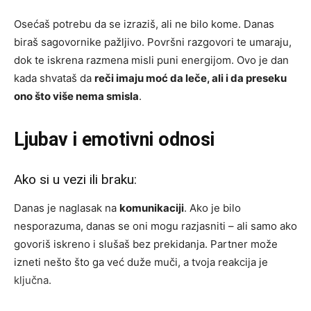
Osećaš potrebu da se izraziš, ali ne bilo kome. Danas
biraš sagovornike pažljivo. Površni razgovori te umaraju,
dok te iskrena razmena misli puni energijom. Ovo je dan
kada shvataš da
reči imaju moć da leče, ali i da preseku
ono što više nema smisla
.
Ljubav i emotivni odnosi
Ako si u vezi ili braku:
Danas je naglasak na
komunikaciji
. Ako je bilo
nesporazuma, danas se oni mogu razjasniti – ali samo ako
govoriš iskreno i slušaš bez prekidanja. Partner može
izneti nešto što ga već duže muči, a tvoja reakcija je
ključna.