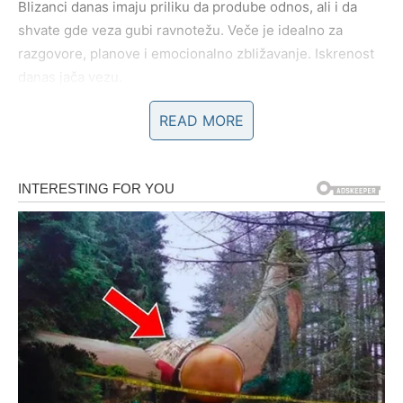
Blizanci danas imaju priliku da prodube odnos, ali i da
shvate gde veza gubi ravnotežu. Veče je idealno za
razgovore, planove i emocionalno zbližavanje. Iskrenost
danas jača vezu.
READ MORE
Ako si slobodan:
Slobodni Blizanci mogu doživeti
neočekivanu poruku,
poziv ili susret
. Neko iz prošlosti može se javiti, ali ovog
puta sa drugačijom energijom. Pitanje je – da li si ti isti
kao pre? Verovatno nisi.
Moguće je i novo poznanstvo kroz razgovor, društvene
mreže ili kratko putovanje. Privlače te inteligentne,
duhovite osobe koje znaju da vode razgovor i imaju širinu
u razmišljanju.