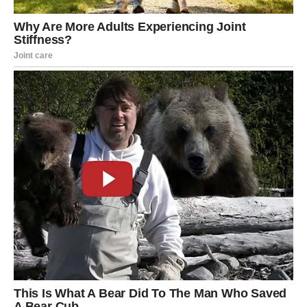
Finansije
Finansijska situacija zahteva
promišljanje i planiranje
.
Iako nema većih problema, postoji mogućnost
impulzivnog troška. Pre nego što doneseš finansijsku
odluku, razmisli da li ti je to zaista potrebno ili je samo
trenutni hir.
Dobar dan za planiranje budžeta, razgovor o novcu ili
razmatranje dodatnog izvora prihoda. Informacija koju
danas dobiješ može ti koristiti u narednom periodu.
Porodica i društveni odnosi
U krugu porodice i prijatelja može doći do važnog
razgovora. Ti si danas posrednik, neko ko zna da smiri
situaciju i objasni obe strane. Ipak, pazi da ne preuzmeš