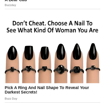
ulogu „spasioca“ za sve – tvoje vreme i energija su
dragoceni.
Kontakt sa osobom koju dugo nisi čuo može ti probuditi
lepe uspomene, ali i doneti novu perspektivu.
Zdravlje i energija
Mentalna energija je jaka, ali fizički možeš osetiti blagi
umor. Važno je da napraviš pauze, posebno ako provodiš
mnogo vremena uz telefon ili računar. Kratka šetnja, svež
vazduh ili opuštajuća muzika mogu ti pomoći da se
resetuješ.
Pazi na nervozu i nesanicu – um se danas teško „gasi“, pa