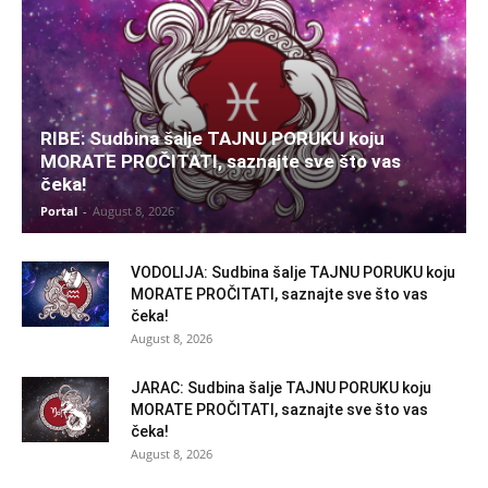
RIBE: Sudbina šalje TAJNU PORUKU koju
MORATE PROČITATI, saznajte sve što vas
čeka!
Portal
-
August 8, 2026
VODOLIJA: Sudbina šalje TAJNU PORUKU koju
MORATE PROČITATI, saznajte sve što vas
čeka!
August 8, 2026
JARAC: Sudbina šalje TAJNU PORUKU koju
MORATE PROČITATI, saznajte sve što vas
čeka!
August 8, 2026