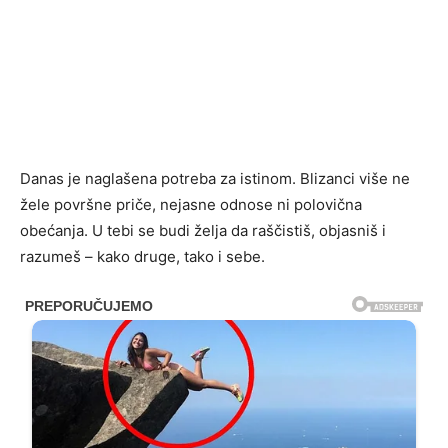
Danas je naglašena potreba za istinom. Blizanci više ne
žele površne priče, nejasne odnose ni polovična
obećanja. U tebi se budi želja da raščistiš, objasniš i
razumeš – kako druge, tako i sebe.