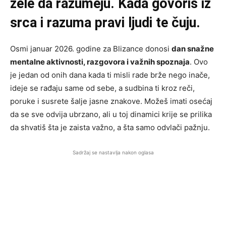
žele da razumeju. Kada govoriš iz
srca i razuma pravi ljudi te čuju.
Osmi januar 2026. godine za Blizance donosi
dan snažne
mentalne aktivnosti, razgovora i važnih spoznaja
. Ovo
je jedan od onih dana kada ti misli rade brže nego inače,
ideje se rađaju same od sebe, a sudbina ti kroz reči,
poruke i susrete šalje jasne znakove. Možeš imati osećaj
da se sve odvija ubrzano, ali u toj dinamici krije se prilika
da shvatiš šta je zaista važno, a šta samo odvlači pažnju.
Sadržaj se nastavlja nakon oglasa