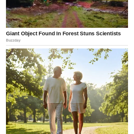
Posao, obaveze i planovi
Na poslovnom planu, 8. januar donosi
dinamičan i
mentalno zahtevan dan
. Biće mnogo informacija,
razgovora, poruka i odluka koje treba doneti. Blizanci su
danas u prednosti jer brzo razmišljaju i lako povezuju
stvari.
Ako radiš posao vezan za komunikaciju, pisanje, trgovinu,
medije ili obrazovanje – ovo je veoma povoljan dan. Ipak,
pazi da ne preuzmeš previše obaveza odjednom. Fokus
je ključ uspeha.
Moguće su nove ideje ili predlozi koji ti deluju izazovno,
ali obećavajuće. Zapiši ih – uskoro ćeš znati kako da ih
sprovedeš u delo.