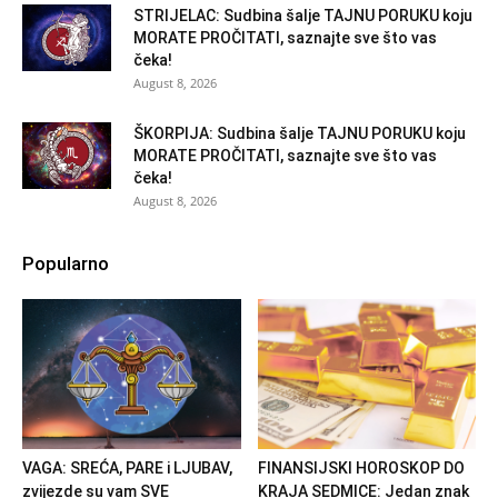
STRIJELAC: Sudbina šalje TAJNU PORUKU koju
MORATE PROČITATI, saznajte sve što vas
čeka!
August 8, 2026
ŠKORPIJA: Sudbina šalje TAJNU PORUKU koju
MORATE PROČITATI, saznajte sve što vas
čeka!
August 8, 2026
Popularno
VAGA: SREĆA, PARE i LJUBAV,
FINANSIJSKI HOROSKOP DO
zvijezde su vam SVE
KRAJA SEDMICE: Jedan znak