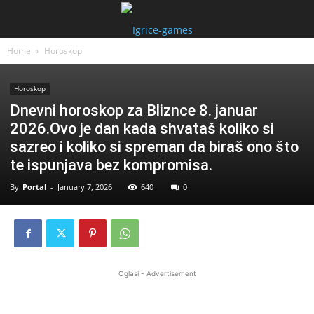
Home
Horoskop
Horoskop
Dnevni horoskop za Bliznce 8. januar
2026.Ovo je dan kada shvataš koliko si
sazreo i koliko si spreman da biraš ono što
te ispunjava bez kompromisa.
By
Portal
-
January 7, 2026
640
0
Oglasi - Advertisement