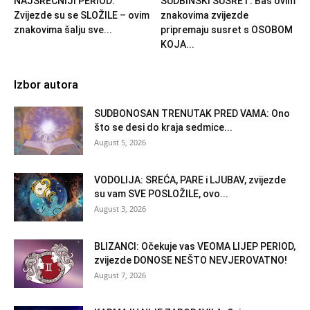
NAJSREĆNIJI PERIOD:
SUDBINSKI SUSRET: Baš ovim
Zvijezde su se SLOŽILE – ovim
znakovima zvijezde
znakovima šalju sve...
pripremaju susret s OSOBOM
KOJA...
Izbor autora
SUDBONOSAN TRENUTAK PRED VAMA: Ono
što se desi do kraja sedmice...
August 5, 2026
VODOLIJA: SREĆA, PARE i LJUBAV, zvijezde
su vam SVE POSLOŽILE, ovo...
August 3, 2026
BLIZANCI: Očekuje vas VEOMA LIJEP PERIOD,
zvijezde DONOSE NEŠTO NEVJEROVATNO!
August 7, 2026