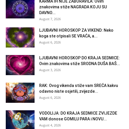
KARMA IH NIJE ZABORAVILA: Ovim
znakovima stiže NAGRADA KOJU SU
DAVNO...
August 7, 2026
LJUBAVNI HOROSKOP ZA VIKEND: Neko
koga ste otpisali SE VRAĆA, a...
August 6, 2026
LJUBAVNI HOROSKOP DO KRAJA SEDMICE:
Ovim znakovima stiže SRODNA DUŠA BAŠ...
August 3, 2026
RAK: Ovog vikenda stiže vam SREĆA kakvu
odavno niste osjetili, zvijezde...
August 6, 2026
VODOLIJA: DO KRAJA SEDMICE ZVIJEZDE
VAM donose GOMILU PARA i NOVU...
August 4, 2026