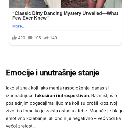
Emocije i unutrašnje stanje
Iako si znak koji lako menja raspoloženja, danas si
iznenađujuće
fokusiran i introspektivan
. Razmišljaš o
poslednjim događajima, ljudima koji su prošli kroz tvoj
život i o tome ko je zaista ostao uz tebe. Moguće je blago
emotivno kolebanje, ali ono nije negativno – već vodi ka
većoj zrelosti.