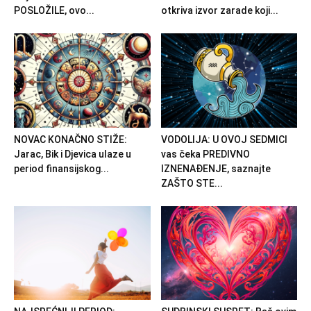
POSLOŽILE, ovo...
otkriva izvor zarade koji...
NOVAC KONAČNO STIŽE:
VODOLIJA: U OVOJ SEDMICI
Jarac, Bik i Djevica ulaze u
vas čeka PREDIVNO
period finansijskog...
IZNENAĐENJE, saznajte
ZAŠTO STE...