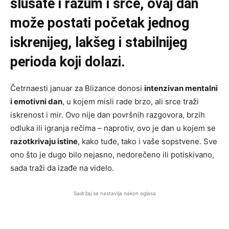
slušate i razum i srce, ovaj dan
može postati početak jednog
iskrenijeg, lakšeg i stabilnijeg
perioda koji dolazi.
Četrnaesti januar za Blizance donosi
intenzivan mentalni
i emotivni dan
, u kojem misli rade brzo, ali srce traži
iskrenost i mir. Ovo nije dan površnih razgovora, brzih
odluka ili igranja rečima – naprotiv, ovo je dan u kojem se
razotkrivaju istine
, kako tuđe, tako i vaše sopstvene. Sve
ono što je dugo bilo nejasno, nedorečeno ili potiskivano,
sada traži da izađe na videlo.
Sadržaj se nastavlja nakon oglasa