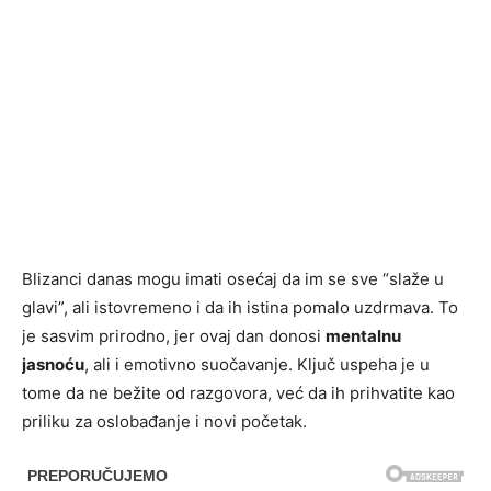
Blizanci danas mogu imati osećaj da im se sve “slaže u
glavi”, ali istovremeno i da ih istina pomalo uzdrmava. To
je sasvim prirodno, jer ovaj dan donosi
mentalnu
jasnoću
, ali i emotivno suočavanje. Ključ uspeha je u
tome da ne bežite od razgovora, već da ih prihvatite kao
priliku za oslobađanje i novi početak.