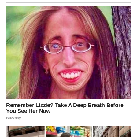
Današnji dan vas uči da istina nije neprijatelj, već
saveznik. Ono što se danas razotkrije – bilo kroz
razgovor, misao ili osećaj – vodi vas ka većoj slobodi i
miru. Ne morate imati sve odgovore odmah, ali morate
biti iskreni prema sebi.
Kada se usude da kažu istinu, Blizanci postaju jači, jasniji
i mirniji. Danas je upravo takav dan.