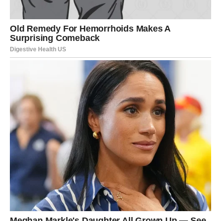
impulsima
. Moguća je ideja o dodatnoj zaradi ili trošku
koji deluje primamljivo, ali je savet da sve dobro proverite
pre nego što donesete odluku.
Ovo je dobar dan za planiranje, razgovor o finansijama ili
razmišljanje o budućim ulaganjima. Novac danas traži
dobru informaciju i jasnu strategiju – a to je nešto u čemu
Blizanci mogu biti veoma uspešni ako se fokusiraju.
EMOCIJE I UNUTRAŠNJE
STANJE – susret razuma i srca
Unutrašnje stanje Blizanaca danas je intenzivno, ali i
veoma značajno. Osećate da se u vama nešto “prelama” –
stare dileme gube snagu, a nove spoznaje dolaze na