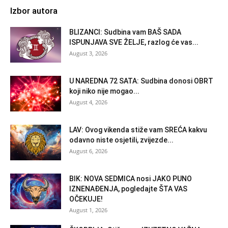
Izbor autora
BLIZANCI: Sudbina vam BAŠ SADA
ISPUNJAVA SVE ŽELJE, razlog će vas...
August 3, 2026
U NAREDNA 72 SATA: Sudbina donosi OBRT
koji niko nije mogao...
August 4, 2026
LAV: Ovog vikenda stiže vam SREĆA kakvu
odavno niste osjetili, zvijezde...
August 6, 2026
BIK: NOVA SEDMICA nosi JAKO PUNO
IZNENAĐENJA, pogledajte ŠTA VAS
OČEKUJE!
August 1, 2026