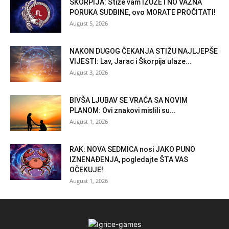
ŠKORPIJA: Stiže vam IZUZETNO VAŽNA
PORUKA SUDBINE, ovo MORATE PROČITATI!
August 5, 2026
NAKON DUGOG ČEKANJA STIŽU NAJLJEPŠE
VIJESTI: Lav, Jarac i Škorpija ulaze...
August 3, 2026
BIVŠA LJUBAV SE VRAĆA SA NOVIM
PLANOM: Ovi znakovi mislili su...
August 1, 2026
RAK: NOVA SEDMICA nosi JAKO PUNO
IZNENAĐENJA, pogledajte ŠTA VAS
OČEKUJE!
August 1, 2026