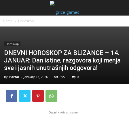
Home
Horoskop
Horoskop
DNEVNI HOROSKOP ZA BLIZANCE – 14.
JANUAR: Dan istine, razgovora koji menja
sve i jasnih unutrašnjih odgovora!
By
Portal
-
January 13, 2026
695
0
Oglasi - Advertisement