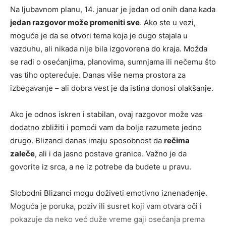
Na ljubavnom planu, 14. januar je jedan od onih dana kada
jedan razgovor može promeniti sve
. Ako ste u vezi,
moguće je da se otvori tema koja je dugo stajala u
vazduhu, ali nikada nije bila izgovorena do kraja. Možda
se radi o osećanjima, planovima, sumnjama ili nečemu što
vas tiho opterećuje. Danas više nema prostora za
izbegavanje – ali dobra vest je da istina donosi olakšanje.
Ako je odnos iskren i stabilan, ovaj razgovor može vas
dodatno zbližiti i pomoći vam da bolje razumete jedno
drugo. Blizanci danas imaju sposobnost da
rečima
zaleče
, ali i da jasno postave granice. Važno je da
govorite iz srca, a ne iz potrebe da budete u pravu.
Slobodni Blizanci mogu doživeti emotivno iznenađenje.
Moguća je poruka, poziv ili susret koji vam otvara oči i
pokazuje da neko već duže vreme gaji osećanja prema