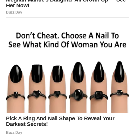
njihovo mesto. Ovo može doneti trenutke nemira, ali i
snažan osećaj oslobađanja.
Možda ćete shvatiti da ste se previše prilagođavali
drugima ili da ste neke svoje potrebe stavljali u drugi
plan. Danas dolazi trenutak kada
birate sebe
, ali bez
griže savesti. Važno je da ne potiskujete emocije, već da
ih razumete i prihvatite.
Kratka šetnja, razgovor sa bliskom osobom ili zapisivanje
misli mogu vam pomoći da se dodatno rasteretite i
povežete sa sobom.
DUHOVNA PORUKA DANA ZA
BLIZANCE