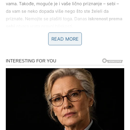
vama. Takođe, moguće je i vaše lično priznanje – sebi –
da vam se neko dopada više nego što ste želeli da
priznate. Nemojte se plašiti toga. Danas
iskrenost prema
sebi
otvara vrata pravoj bliskosti.
READ MORE
POSAO I SVAKODNEVNE
OBAVEZE – jasnoća umesto
rasipanja energije
Na poslovnom planu, Blizanci danas imaju priliku da
razjasne važne stvari
. Mogući su razgovori, dogovori ili
informacije koje menjaju vaš pogled na jednu situaciju.
Ako ste prethodnih dana bili zbunjeni ili rastrzani između
više opcija, danas dolazi osećaj da konačno znate šta
želite – i šta više ne želite.