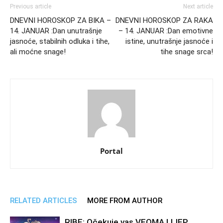
Previous article
Next article
DNEVNI HOROSKOP ZA BIKA –
DNEVNI HOROSKOP ZA RAKA
14. JANUAR :Dan unutrašnje
– 14. JANUAR :Dan emotivne
jasnoće, stabilnih odluka i tihe,
istine, unutrašnje jasnoće i
ali moćne snage!
tihe snage srca!
Portal
RELATED ARTICLES
MORE FROM AUTHOR
RIBE: Očekuje vas VEOMA LIJEP