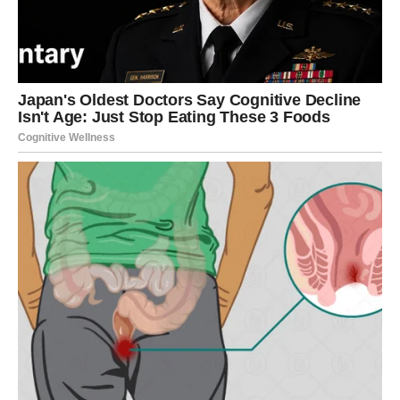
Ovo je dobar dan za komunikaciju, pregovore, pisanje,
učenje i razmenu ideja. Međutim, zvezde savetuju da se
fokusirate na
jednu stvar u datom trenutku
, jer rasipanje
energije može dovesti do umora. Ako radite u timu, vaša
reč danas ima težinu – ljudi vas slušaju i uvažavaju.
Za Blizance koji razmišljaju o promeni posla, pravca ili
načina rada, 14. januar donosi važan uvid. Možda još nije
vreme za konkretan korak, ali jeste za
unutrašnju odluku
koja će vas voditi u narednim danima.
NOVAC – potreba za pametnim
planiranjem
Finansijski, dan zahteva pažnju i racionalnost. Iako
Blizanci vole spontanost, danas je važno da se
ne vode