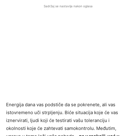
Sadržaj se nastavlja nakon oglasa
Energija dana vas podstiče da se pokrenete, ali vas
istovremeno uči strpljenju. Biće situacija koje će vas
iznervirati, ljudi koji će testirati vašu toleranciju i
okolnosti koje će zahtevati samokontrolu. Međutim,