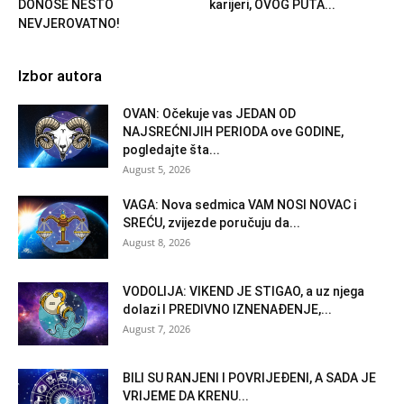
DONOSE NEŠTO
karijeri, OVOG PUTA...
NEVJEROVATNO!
Izbor autora
OVAN: Očekuje vas JEDAN OD
NAJSREĆNIJIH PERIODA ove GODINE,
pogledajte šta...
August 5, 2026
VAGA: Nova sedmica VAM NOSI NOVAC i
SREĆU, zvijezde poručuju da...
August 8, 2026
VODOLIJA: VIKEND JE STIGAO, a uz njega
dolazi I PREDIVNO IZNENAĐENJE,...
August 7, 2026
BILI SU RANJENI I POVRIJEĐENI, A SADA JE
VRIJEME DA KRENU...