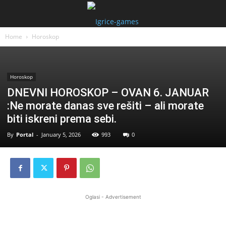
Home
Horoskop
Horoskop
DNEVNI HOROSKOP – OVAN 6. JANUAR
:Ne morate danas sve rešiti – ali morate
biti iskreni prema sebi.
By
Portal
-
January 5, 2026
993
0
Oglasi - Advertisement