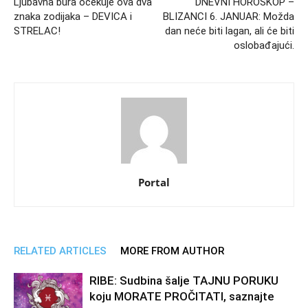
Ljubavna bura očekuje ova dva
DNEVNI HOROSKOP –
znaka zodijaka – DEVICA i
BLIZANCI 6. JANUAR: Možda
STRELAC!
dan neće biti lagan, ali će biti
oslobađajući.
Portal
RELATED ARTICLES
MORE FROM AUTHOR
RIBE: Sudbina šalje TAJNU PORUKU
koju MORATE PROČITATI, saznajte