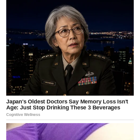
fizičku aktivnost
šetnju
razgovor sa osobom od poverenja
ili pisanje misli
Ovo je dan kada
psihička jasnoća dolazi posle nemira
.
ZDRAVLJE – energija jaka, ali
nestabilna
Zdravlje je uglavnom solidno, ali podložni ste
stresu,
napetosti i umoru
. Obratite pažnju na glavu, vrat i ramena
– moguće su tenzije ili blage glavobolje. San može biti