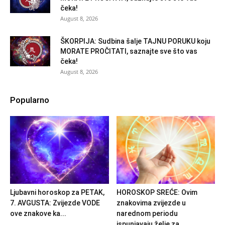
čeka!
August 8, 2026
ŠKORPIJA: Sudbina šalje TAJNU PORUKU koju
MORATE PROČITATI, saznajte sve što vas
čeka!
August 8, 2026
Popularno
Ljubavni horoskop za PETAK,
HOROSKOP SREĆE: Ovim
7. AVGUSTA: Zvijezde VODE
znakovima zvijezde u
ove znakove ka...
narednom periodu
ispunjavaju želje za...