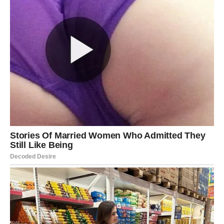
isprekidan ako ne smirite misli pre spavanja.
Pokušajte da danas ne forsirate sebe. Iako imate
energije, ona je promenljiva. Topli napici, lakša hrana i
mirniji tempo učiniće vam mnogo dobrog.
Telo danas traži isto što i duša –
predah i razumevanje
.