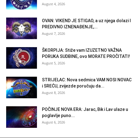
August 4, 2026
OVAN: VIKEND JE STIGAO, a uz njega dolazi I
PREDIVNO IZNENAĐENJE,...
August 7, 2026
ŠKORPIJA: Stiže vam IZUZETNO VAŽNA
PORUKA SUDBINE, ovo MORATE PROČITATI!
August 5, 2026
STRIJELAC: Nova sedmica VAM NOSI NOVAC
i SREĆU, zvijezde poručuju da...
August 8, 2026
POČINJE NOVA ERA: Jarac, Bik i Lav ulaze u
poglavlje puno...
August 6, 2026