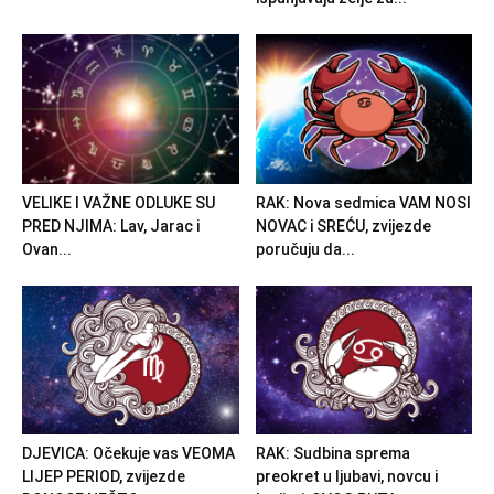
VELIKE I VAŽNE ODLUKE SU
RAK: Nova sedmica VAM NOSI
PRED NJIMA: Lav, Jarac i
NOVAC i SREĆU, zvijezde
Ovan...
poručuju da...
DJEVICA: Očekuje vas VEOMA
RAK: Sudbina sprema
LIJEP PERIOD, zvijezde
preokret u ljubavi, novcu i