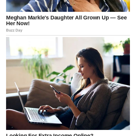
Finansijski, 6. januar zahteva
umerenost i kontrolu
. Nije
povoljan trenutak za rizične kupovine, pozajmice ili
ulaganja bez jasnog plana. Moguće je da se pojavi
iznenadan trošak vezan za kuću, porodicu ili obavezu
koju ste odlagali.
Međutim, dobra vest je da OVAN danas ima
jasan uvid u
svoju finansijsku realnost
. Ako ste bili nesigurni ili
zbunjeni, sada vam postaje jasno gde odlazi novac i šta
treba menjati. Takođe, moguće je da dobijete informaciju
o budućem prilivu ili ponudi koja će se realizovati kasnije.
Finansijski ključ dana:
ne troši iz nervoze – već iz
potrebe.