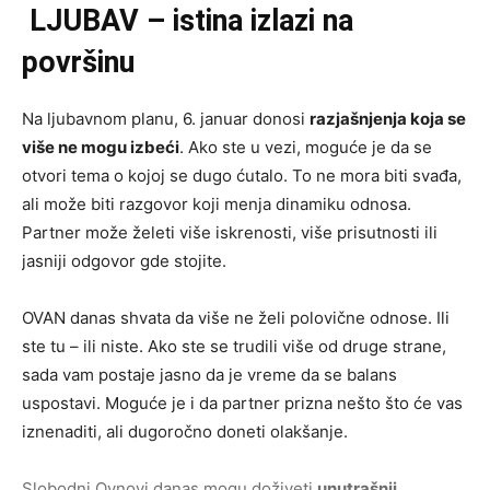
LJUBAV – istina izlazi na
površinu
Na ljubavnom planu, 6. januar donosi
razjašnjenja koja se
više ne mogu izbeći
. Ako ste u vezi, moguće je da se
otvori tema o kojoj se dugo ćutalo. To ne mora biti svađa,
ali može biti razgovor koji menja dinamiku odnosa.
Partner može želeti više iskrenosti, više prisutnosti ili
jasniji odgovor gde stojite.
OVAN danas shvata da više ne želi polovične odnose. Ili
ste tu – ili niste. Ako ste se trudili više od druge strane,
sada vam postaje jasno da je vreme da se balans
uspostavi. Moguće je i da partner prizna nešto što će vas
iznenaditi, ali dugoročno doneti olakšanje.
Slobodni Ovnovi danas mogu doživeti
unutrašnji