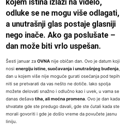
kojem istina izlazi na videlo,
odluke se ne mogu više odlagati,
a unutrašnji glas postaje glasniji
nego inače. Ako ga poslušate –
dan može biti vrlo uspešan.
Šesti januar za
OVNA
nije običan dan. Ovo je datum koji
nosi
energiju istine, suočavanja i unutrašnjeg buđenja
,
dan u kojem više nije moguće gurati osećanja pod tepih
niti se pretvarati da vas nešto ne dotiče. Iako spolja
možete delovati snažno i odlučno kao i uvek, u vama se
danas dešava
tiha, ali moćna promena
. Ovo je dan kada
shvatate gde ste predugo davali, gde ste ćutali kada ste
morali govoriti i gde je došlo vreme da povučete jasnu
liniju.