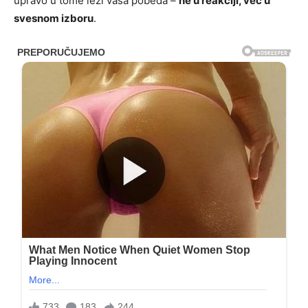
upravo u tome leži vaša pobeda –
ne u reakciji, već u
svesnom izboru
.