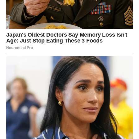
impulsivno.
Ovo je dan kada OVAN jasno vidi gde stoji i šta mu više ne
prija. Ako ste nezadovoljni poslom, danas dolazi spoznaja
– ali ne i konačna odluka. Nemojte danas rušiti mostove.
Umesto toga,
posmatrajte, slušajte i planirajte
.
Za Ovnovе koji rade privatno ili planiraju promene, dan
donosi korisne informacije, razgovore ili ideje koje će
kasnije biti vrlo važne. Nešto što danas čujete može vam
se činiti sitnim – ali upravo tu je ključ budućeg pomaka.
Savet: danas je dan za
strategiju
, ne za nagle poteze.
NOVAC – oprez i pametno
raspolaganje