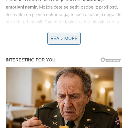
emotivni nemir
. Možda ćete se setiti osobe iz prošlosti,
ili shvatiti da prema nekome gajite jača osećanja nego što
ste sebi priznavali. Dan nije idealan za brz ulazak u novu
vezu, ali jeste savršen za
shvatanje šta zaista želite u
ljubavi
.
READ MORE
Ključ ljubavi danas:
iskren razgovor bez potrebe za
dokazivanjem.
POSAO I KARIJERA – važan dan
za svest, ne za brzinu
Na poslovnom planu, dan donosi
dinamične situacije
, ali i
potrebu za oprezom. Možete biti u centru dešavanja, ali
ćete morati pažljivo birati reči. Postoji mogućnost
nesporazuma sa kolegama ili nadređenima ako reagujete