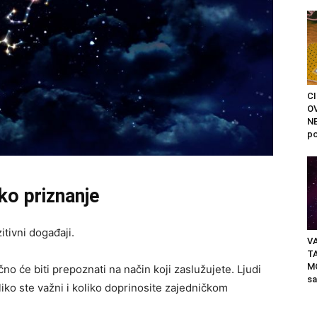
C
O
N
po
ko priznanje
tivni događaji.
VA
T
M
o će biti prepoznati na način koji zaslužujete. Ljudi
sa
oliko ste važni i koliko doprinosite zajedničkom