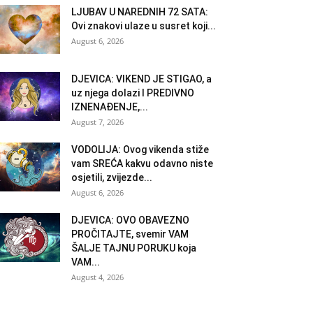
LJUBAV U NAREDNIH 72 SATA:
Ovi znakovi ulaze u susret koji...
August 6, 2026
DJEVICA: VIKEND JE STIGAO, a
uz njega dolazi I PREDIVNO
IZNENAĐENJE,...
August 7, 2026
VODOLIJA: Ovog vikenda stiže
vam SREĆA kakvu odavno niste
osjetili, zvijezde...
August 6, 2026
DJEVICA: OVO OBAVEZNO
PROČITAJTE, svemir VAM
ŠALJE TAJNU PORUKU koja
VAM...
August 4, 2026