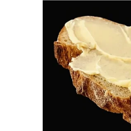
dugo veoma važno.
Osjetićete veliko olakšanje jer ćete shvatiti 
Ljubavni život donosi ostv
Na polju emocija očekuje vas posebno lijep 
Ako ste slobodni, vrlo brzo biste mogli upoz
osjećajem sigurnosti. Od prvog susreta izm
svakim danom postajati sve snažnija.
Ako ste zauzeti, odnos sa partnerom postaće
razgovora i zajedničkih planova donijeće va
Pred vama su trenuci ispunjeni ljubavlju, 