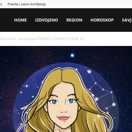
kt
Pravila i uslovi korištenja
HOME
IZDVOJENO
REGION
HOROSKOP
SAVJ
DLUČILA, zaslužujete PERIOD U KOJEM ĆE VAM SE...