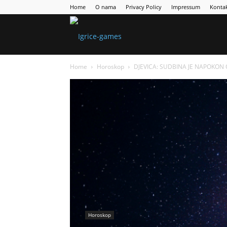
Home
O nama
Privacy Policy
Impressum
Konta
Games
Home
Horoskop
DJEVICA: SUDBINA JE NAPOKON O
Portal
Horoskop