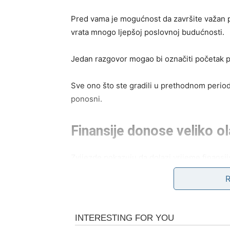
Pred vama je mogućnost da završite važan pos
vrata mnogo ljepšoj poslovnoj budućnosti.
Jedan razgovor mogao bi označiti početak po
Sve ono što ste gradili u prethodnom periodu
ponosni.
Finansije donose veliko o
Zvijezde pokazuju da dolazi vrijeme finansijs
Moguća je isplata koju ste dugo očekivali, d
omogućiti da riješite obaveze koje su vas op
Konačno ćete moći planirati budućnost sa mn