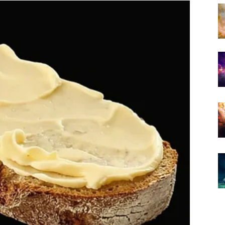
da se situacija razvija upravo onako kako ste željeli.
arenje najvećih želja
period.
nati osobu koja će vas osvojiti iskrenošću, pažnjom i
eđu vas će postojati posebna povezanost koja će
 mnogo skladniji. Više razumijevanja, iskrenih
m osjećaj da zajedno možete ostvariti sve što poželite.
toplinom i međusobnim povjerenjem.