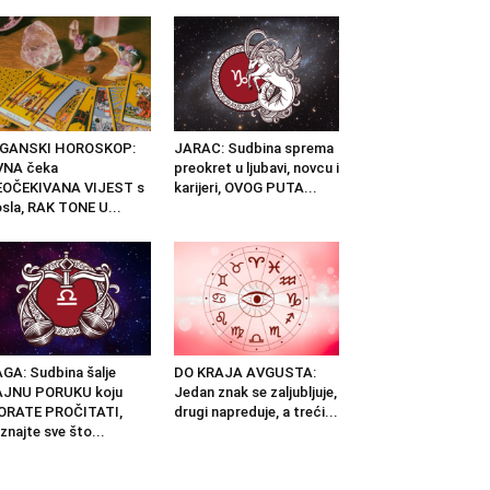
IGANSKI HOROSKOP:
JARAC: Sudbina sprema
VNA čeka
preokret u ljubavi, novcu i
EOČEKIVANA VIJEST s
karijeri, OVOG PUTA...
sla, RAK TONE U...
GA: Sudbina šalje
DO KRAJA AVGUSTA:
AJNU PORUKU koju
Jedan znak se zaljubljuje,
ORATE PROČITATI,
drugi napreduje, a treći...
znajte sve što...