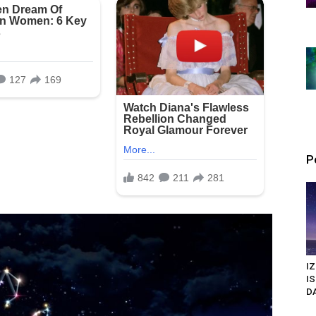
P
I
I
DA