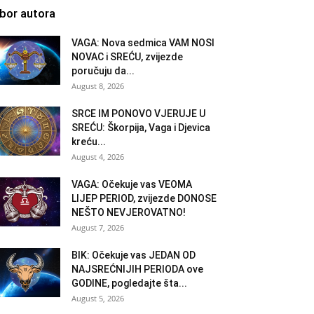
zbor autora
VAGA: Nova sedmica VAM NOSI
NOVAC i SREĆU, zvijezde
poručuju da...
August 8, 2026
SRCE IM PONOVO VJERUJE U
SREĆU: Škorpija, Vaga i Djevica
kreću...
August 4, 2026
VAGA: Očekuje vas VEOMA
LIJEP PERIOD, zvijezde DONOSE
NEŠTO NEVJEROVATNO!
August 7, 2026
BIK: Očekuje vas JEDAN OD
NAJSREĆNIJIH PERIODA ove
GODINE, pogledajte šta...
August 5, 2026