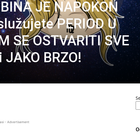
DBINA JE NAPOKON
služujete PERIOD U
M SE OSTVARITI SVE
zi JAKO BRZO!
S
asi - Advertisement
O