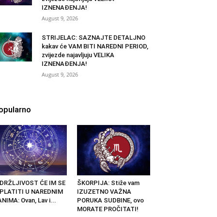
IZNENAĐENJA!
August 9, 2026
STRIJELAC: SAZNAJTE DETALJNO
kakav će VAM BITI NAREDNI PERIOD,
zvijezde najavljuju VELIKA
IZNENAĐENJA!
August 9, 2026
opularno
ZDRŽLJIVOST ĆE IM SE
ŠKORPIJA: Stiže vam
SPLATITI U NAREDNIM
IZUZETNO VAŽNA
NIMA: Ovan, Lav i...
PORUKA SUDBINE, ovo
MORATE PROČITATI!