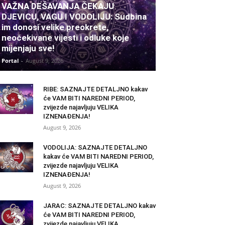
VAŽNA DEŠAVANJA ČEKAJU
DJEVICU, VAGU I VODOLIJU: Sudbina
im donosi velike preokrete,
neočekivane vijesti i odluke koje
mijenjaju sve!
Portal
-
August 9, 2026
RIBE: SAZNAJTE DETALJNO kakav
će VAM BITI NAREDNI PERIOD,
zvijezde najavljuju VELIKA
IZNENAĐENJA!
August 9, 2026
VODOLIJA: SAZNAJTE DETALJNO
kakav će VAM BITI NAREDNI PERIOD,
zvijezde najavljuju VELIKA
IZNENAĐENJA!
August 9, 2026
JARAC: SAZNAJTE DETALJNO kakav
će VAM BITI NAREDNI PERIOD,
zvijezde najavljuju VELIKA