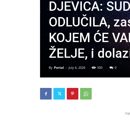
DJEVICA: SU
ODLUČILA, za
KOJEM ĆE VA
ŽELJE, i dola
By
Portal
-
July 6, 2026
500
0
Ogl