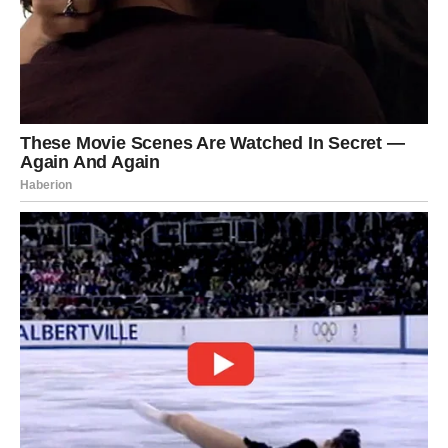
Mnoge Djevice će tokom ovog perioda upoznati prave
ljude, dobiti prilike koje nisu očekivale i napraviti korake
koji će ih odvesti prema životu o kojem su dugo maštale.
Zato ne dozvolite strahu da vas zaustavi.
Sudbina ima veoma važnu poruku za vas — sada konačno
dolazi vrijeme da postanete uspješne, finansijski sigurne
i mnogo bogatije nego što ste ikada mogle zamisliti.