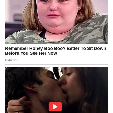
Svaka prepreka, svako razočaranje i svaki trenutak tokom
kojeg ste mislile da više ne možete dalje zapravo su vas
učinili jačima i mudrijima.
A sada dolazi period tokom kojeg biste mogle ostvariti
ono o čemu ste dugo maštale.
Mnoge Djevice će tokom narednog perioda napraviti
poteze koji će im kasnije potpuno promijeniti život i
donijeti veliku finansijsku sigurnost.
Pred vama je vrijeme kakvo se
rijetko doživljava
Zvijezde vam sada donose novu energiju, ogromnu
motivaciju i priliku da konačno osjetite kako izgleda kada
život radi u vašu korist.