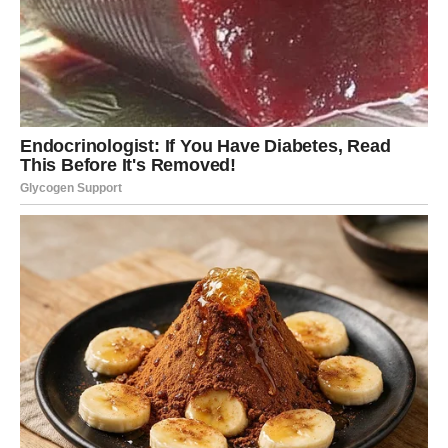
koja do sada niste ni primjećivale.
LJUBAV DONOSI TRENUTKE
KOJI SE PAMTE
Ako ste slobodne, jun bi mogao donijeti poznanstvo koje
će vas osvojiti iskrenošću i pažnjom.