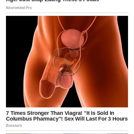
Djevice često vide svoje greške prije svojih uspjeha.
Ali jun vam donosi ljude i situacije koje će vas podsjetiti
koliko ste sposobne, vrijedne i posebne.
Neko će prepoznati ono što dugo radite.
Neko će vam dati priznanje koje zaslužujete.
A to će vam vratiti vjeru u sebe.
ZAŠTO ĆE OVAJ JUN BITI
NAJLJEPŠI MJESEC?
Zato što vam donosi ono što vam je dugo nedostajalo.
Mir nakon briga.