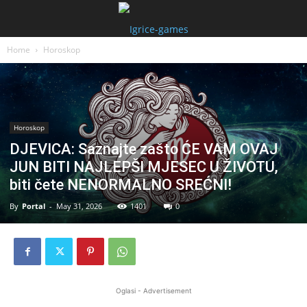
Home
Horoskop
Horoskop
DJEVICA: Saznajte zašto ĆE VAM OVAJ
JUN BITI NAJLEPŠI MJESEC U ŽIVOTU,
biti čete NENORMALNO SREĆNI!
By
Portal
-
May 31, 2026
1401
0
Oglasi - Advertisement