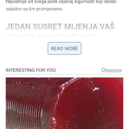
Najvažnije od svega jeste osjećaj sigurnosti koji dolazi
zajedno sa tim promjenama.
JEDAN SUSRET MIJENJA VAŠ
POGLED NA BUDUĆNOST
READ MORE
Tokom juna u vaš život dolazi osoba koja nosi veoma
posebnu energiju.
Možda je već poznajete.
Možda tek dolazi.
Ali ono što vam ta osoba donosi moglo bi promijeniti
mnogo toga.
Kroz razgovor, podršku ili prijedlog otvoriće vam vrata