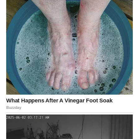
Sigurnost nakon neizvjesnosti.
Lijepe vijesti nakon čekanja.
I osjećaj da se život konačno okreće u vašu korist.
Djevice, pred vama su sedmice tokom kojih ćete imati
mnogo razloga za osmijeh, mnogo više optimizma i
mnogo više sreće nego što ste očekivale.
A kada se jun završi, mogli biste shvatiti da je upravo ovaj
mjesec bio početak jednog od najljepših perioda u vašem
životu.