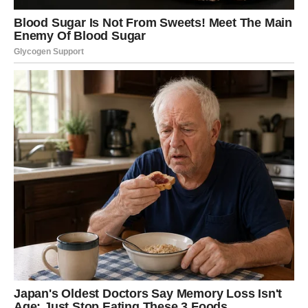
Nešto što vas je držalo u neizvjesnosti konačno dobija
odgovor.
Možda poslovna odluka.
Možda privatna situacija.
Možda nešto što vam već dugo oduzima mir.
Kada se stvari razjasne, osjetićete ogromno olakšanje.
I shvatiti da su pred vama mnogo ljepši dani.
KONAČNO ĆETE VIDJETI
KOLIKO VRIJEDITE