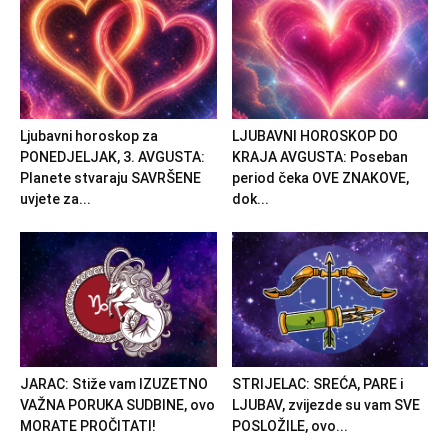
Ljubavni horoskop za
LJUBAVNI HOROSKOP DO
PONEDJELJAK, 3. AVGUSTA:
KRAJA AVGUSTA: Poseban
Planete stvaraju SAVRŠENE
period čeka OVE ZNAKOVE,
uvjete za...
dok...
JARAC: Stiže vam IZUZETNO
STRIJELAC: SREĆA, PARE i
VAŽNA PORUKA SUDBINE, ovo
LJUBAV, zvijezde su vam SVE
MORATE PROČITATI!
POSLOŽILE, ovo...