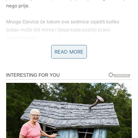
nego prije.
Mnoge Djevice će tokom ove sedmice osjetiti koliko
ljubav može biti mirna i lijepa kada postoji pravo
razumijevanje.
READ MORE
Jedan susret može promijeniti
vašu budućnost
Zvijezde vam donose veoma zanimljiv period u kojem
jedan sasvim neočekivan susret može postati mnogo
važniji nego što trenutno mislite. Moguće je da ćete
upoznati osobu koja će vas osvojiti već pri prvom
razgovoru.
Ta osoba će unijeti potpuno novu energiju u vaš život i