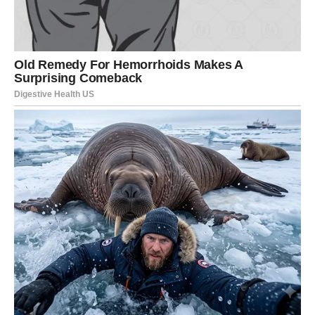
lijepe ljubavne priče.
Zvijezde vam sada donose priliku da konačno budete
srećni u ljubavi i da osjetite koliko je lijepo kada vas neko
voli iskreno.
Lijepi trenuci vraćaju vam vjeru u