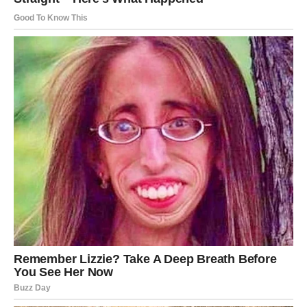
ljubavne sreće
Najveća promjena koja vam dolazi nije samo kroz
ljubavne događaje, već kroz osjećaj koji ćete imati u sebi.
Počećete da vjerujete da dolaze mnogo ljepši dani i da
život može biti mnogo srećniji nego što je bio do sada.
Strahovi, razočaranja i tuga polako ostaju iza vas, a na
njihovo mjesto dolazi osjećaj mira, nade i ljubavne sreće.
Mnoge Djevice će tokom ove sedmice donijeti odluku
koja može potpuno promijeniti njihov ljubavni život.
Pred vama su dani koje ćete dugo
pamtiti