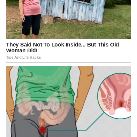
učiniti da ponovo vjerujete u ljubav. Osjetićete
uzbuđenje, toplinu i onu posebnu sreću koju dugo niste
imali.
Sudbina vam sada šalje nekoga ko može probuditi ono
najljepše u vama.
Emocije postaju mnogo iskrenije i
snažnije
Tokom ove sedmice bićete mnogo otvoreniji za ljubav i
emocije. Više nećete željeti da krijete ono što osjećate
niti da ćutite o svojim željama.
Mnoge Djevice će konačno skupiti hrabrost da priznaju
emocije osobi do koje im je stalo. Upravo ta iskrenost
može donijeti veliko olakšanje i početak jedne veoma