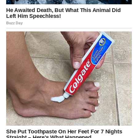
sreću
Ono što će obilježiti ovu sedmicu jesu mali, ali veoma
posebni trenuci koji će vam vratiti vjeru u ljubav i sreću.
Jedna poruka, zagrljaj, pogled ili razgovor mogu vam
potpuno uljepšati dane koji dolaze.
Djevice će tokom ove sedmice zračiti posebnom toplinom
i privlačiti pažnju gdje god se pojave. Ljudi će željeti da
budu u vašem društvu, a vi ćete konačno osjetiti koliko
vrijedite.
Ovo je vrijeme u kojem će vaše srce ponovo početi da
vjeruje u ljubav i srećnu budućnost.
Sudbina vam otvara vrata