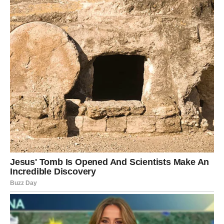
Ovo nije obična sedmica. Ovo je početak perioda u kojem
Djevica konačno ulazi u fazu života ispunjenu ljubavlju,
pažnjom i emocijama koje će joj vratiti osmijeh na lice.
Ljubav donosi toplinu i sigurnost, srce se polako
oslobađa starih rana, a sudbina vam pokazuje da nijedna
vaša emotivna borba nije bila uzaludna.
Pred vama su dani puni lijepih iznenađenja, nježnih
trenutaka i osjećaja koji će vas podsjetiti koliko život
može biti lijep kada zvijezde počnu da rade u vašu korist.