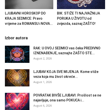
LJUBAVNI HOROSKOP DO
BIK: STIŽE TI NAJVAŽNIJA
KRAJA SEDMICE: Pravo
PORUKA U ŽIVOTU od
vrijeme za ROMANSU i NOVA...
zvijezda, saznaj ZAŠTO!
Izbor autora
RAK: U OVOJ SEDMICI vas čeka PREDIVNO
IZNENAĐENJE, saznajte ZAŠTO STE...
August 2, 2026
LJUBAV KOJA SVE MIJENJA: Kome stiže
veza koja mu život okreće...
August 1, 2026
POVRATAK BIVŠE LJUBAVI: Prošlost se ne
najavljuje, ona samo POKUCA i...
August 6, 2026