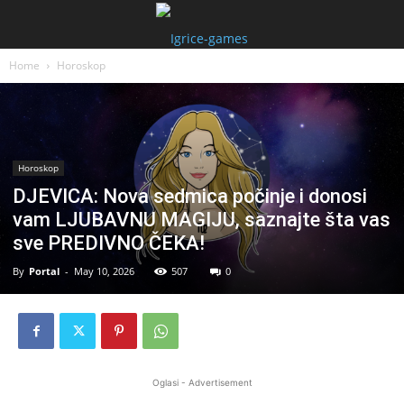
Home
Horoskop
Horoskop
DJEVICA: Nova sedmica počinje i donosi
vam LJUBAVNU MAGIJU, saznajte šta vas
sve PREDIVNO ČEKA!
By
Portal
-
May 10, 2026
507
0
Oglasi - Advertisement