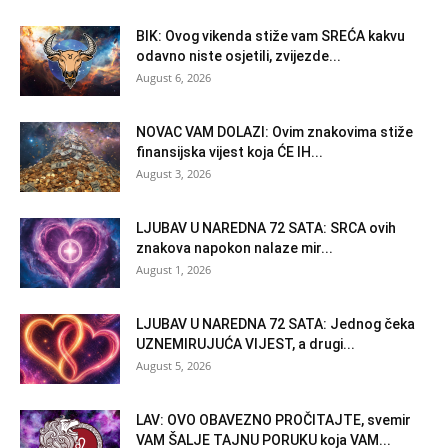
BIK: Ovog vikenda stiže vam SREĆA kakvu
odavno niste osjetili, zvijezde...
August 6, 2026
NOVAC VAM DOLAZI: Ovim znakovima stiže
finansijska vijest koja ĆE IH...
August 3, 2026
LJUBAV U NAREDNA 72 SATA: SRCA ovih
znakova napokon nalaze mir...
August 1, 2026
LJUBAV U NAREDNA 72 SATA: Jednog čeka
UZNEMIRUJUĆA VIJEST, a drugi...
August 5, 2026
LAV: OVO OBAVEZNO PROČITAJTE, svemir
VAM ŠALJE TAJNU PORUKU koja VAM...