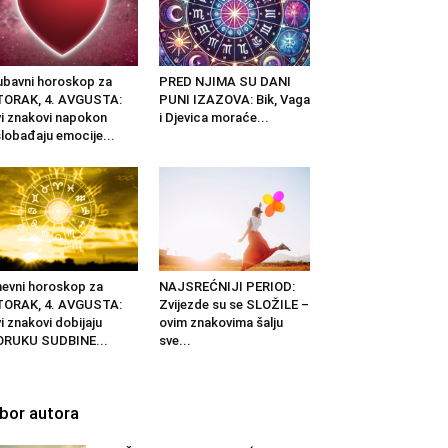
ubavni horoskop za
PRED NJIMA SU DANI
TORAK, 4. AVGUSTA:
PUNI IZAZOVA: Bik, Vaga
i znakovi napokon
i Djevica moraće...
lobađaju emocije...
evni horoskop za
NAJSREĆNIJI PERIOD:
TORAK, 4. AVGUSTA:
Zvijezde su se SLOŽILE –
i znakovi dobijaju
ovim znakovima šalju
ORUKU SUDBINE...
sve...
zbor autora