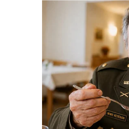
postaju mnogo bliže nego što mislite.
Posebno će sreće imati one Djevice koje su
novim planovima.
Jedna osoba mogla bi va
očekujete
Veoma je moguće da će tokom druge polovin
životu. To može biti prijatelj, kolega ili ne
Ova osoba mogla bi vam pomoći važnim savje
kojoj ćete mnogo lakše ostvariti ono što želi
Zvijezde vam poručuju da ne ignorišete raz
neočekivane situacije može doći velika sreć