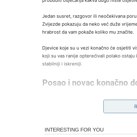
probuditi osjećanja kakva dugo niste osjetil
Jedan susret, razgovor ili neočekivana poru
Zvijezde pokazuju da neko već duže vrijeme
hrabrost da vam pokaže koliko mu značite.
Djevice koje su u vezi konačno će osjetiti v
koji su vas ranije opterećivali polako osta
stabilniji i iskreniji.
Posao i novac konačno do
Zvijezde vam tokom druge polovine maja do
u pitanju. Ono što je dugo bilo blokirano s
Mnoge Djevice će dobiti priliku za dodatnu 
imati veliki uticaj na njihovu budućnost. Ne