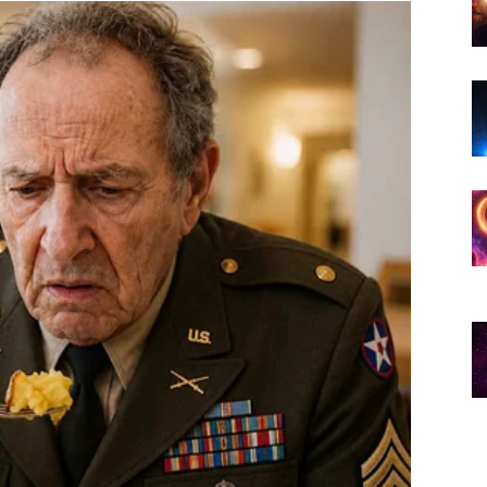
 već duže vrijeme razmišljale o velikim promjenama i
m pomoći više nego što
e maja jedna osoba igrati veliku ulogu u vašem
ko koga ste skoro upoznale.
tom, informacijom ili poslovnom prilikom zahvaljujući
te.
govore i nova poznanstva jer upravo preko jedne
a.