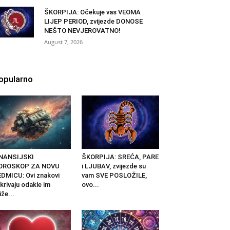
ŠKORPIJA: Očekuje vas VEOMA
LIJEP PERIOD, zvijezde DONOSE
NEŠTO NEVJEROVATNO!
August 7, 2026
opularno
INANSIJSKI
ŠKORPIJA: SREĆA, PARE
OROSKOP ZA NOVU
i LJUBAV, zvijezde su
DMICU: Ovi znakovi
vam SVE POSLOŽILE,
krivaju odakle im
ovo...
iže...