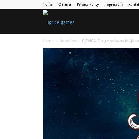
Home
O nama
Privacy Policy
Impressum
Konta
Games
Home
Horoskop
DJEVICA: Druga polovina MAJA v
Portal