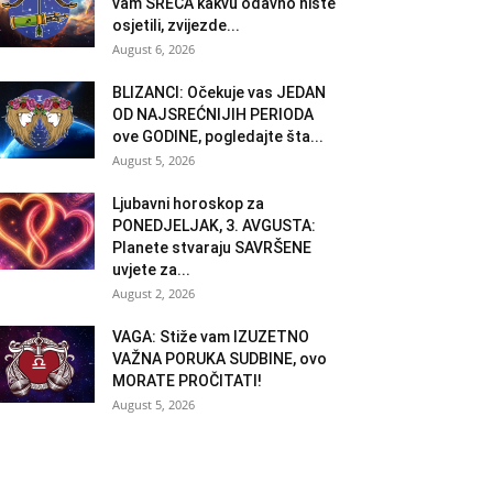
vam SREĆA kakvu odavno niste
osjetili, zvijezde...
August 6, 2026
BLIZANCI: Očekuje vas JEDAN
OD NAJSREĆNIJIH PERIODA
ove GODINE, pogledajte šta...
August 5, 2026
Ljubavni horoskop za
PONEDJELJAK, 3. AVGUSTA:
Planete stvaraju SAVRŠENE
uvjete za...
August 2, 2026
VAGA: Stiže vam IZUZETNO
VAŽNA PORUKA SUDBINE, ovo
MORATE PROČITATI!
August 5, 2026