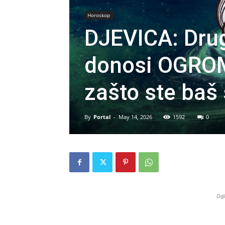
Horoskop
DJEVICA: Dru
donosi OGROM
zašto ste baš
By
Portal
-
May 14, 2026
1592
0
Ogl