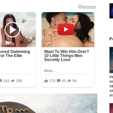
P
F
H
SE
ot
st