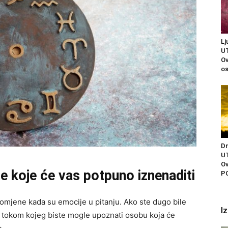
Lj
U
Ov
os
Dn
U
Ov
 koje će vas potpuno iznenaditi
P
omjene kada su emocije u pitanju. Ako ste dugo bile
I
d tokom kojeg biste mogle upoznati osobu koja će