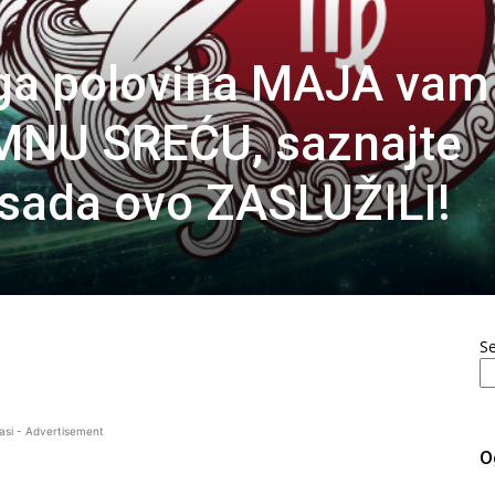
ga polovina MAJA vam
NU SREĆU, saznajte
 sada ovo ZASLUŽILI!
S
asi - Advertisement
O