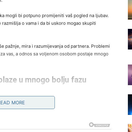
e.
ka mogli bi potpuno promijeniti vaš pogled na ljubav.
 razmišlja o vama i da bi uskoro mogao skupiti
iše pažnje, mira i razumijevanja od partnera. Problemi
ju iza vas, a odnos sa voljenom osobom postaje mnogo
laze u mnogo bolju fazu
nose veoma povoljan period kada su posao i finansije
READ MORE
ada počinje da se pokreće u pravom smjeru.
zaradu, novi posao ili poslovnu saradnju koja bi mogla
ke stvari koje su vam ranije djelovale daleko sada