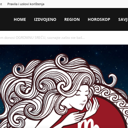
kt
Pravila i uslovi korištenja
HOME
IZDVOJENO
REGION
HOROSKOP
SAVJ
am donosi OGROMNU SREĆU, saznajte zašto ste baš...