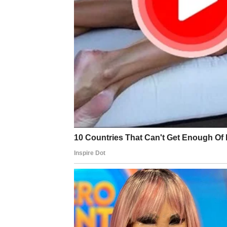
SVOM MESTU
Za Bika dolazi period u kojem se
život stabi
ali često do nje dolazite kroz dugotrajnu b
Divni dani pred vama dolaze jer ste
naučili 
U prethodnom periodu Bik je:
nosio brige koje su ga opterećivale
ćutao dok su drugi govorili
trpeo iz osećaja odgovornosti
čekao pravi trenutak
Taj trenutak dolazi sada. Energija koja vam 
Problemi se ne rešavaju dramatično – oni s