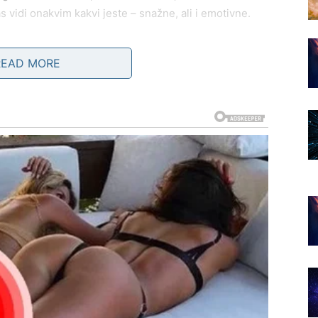
 vidi onakvim kakvi jeste – snažne, ali i emotivne.
ne izaziva haos, već donosi mir
. To je velika promena
READ MORE
a dolazi ljubav koja vas ne iscrpljuje, već vas puni
redak i priznanje
. Nešto što ste započeli ranije sada
vor ili vest koja vam vraća motivaciju. Vi konačno
 tek dolazi.
E I OSEĆAJ DA JE SVE NA