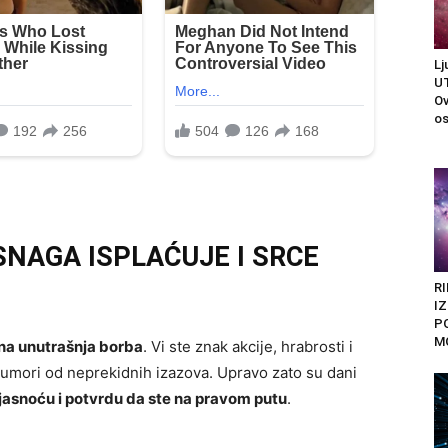
Lj
U
Ov
os
SNAGA ISPLAĆUJE I SRCE
RI
I
P
M
lna unutrašnja borba
. Vi ste znak akcije, hrabrosti i
 se umori od neprekidnih izazova. Upravo zato su dani
 jasnoću i potvrdu da ste na pravom putu
.