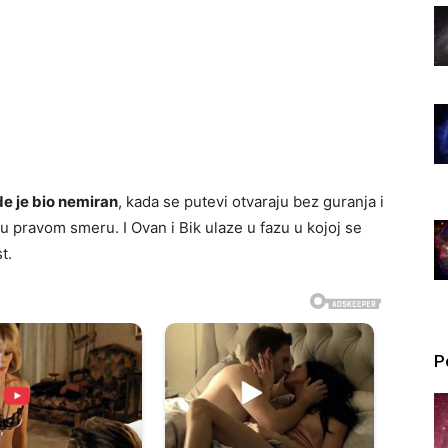
de je bio nemiran
, kada se putevi otvaraju bez guranja i
u pravom smeru. I Ovan i Bik ulaze u fazu u kojoj se
t.
P