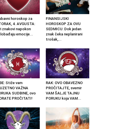
ubavni horoskop za
FINANSIJSKI
TORAK, 4. AVGUSTA:
HOROSKOP ZA OVU
i znakovi napokon
SEDMICU: Dok jedan
lobađaju emocije...
znak čeka neplanirani
trošak,...
BE: Stiže vam
RAK: OVO OBAVEZNO
ZUZETNO VAŽNA
PROČITAJTE, svemir
ORUKA SUDBINE, ovo
VAM ŠALJE TAJNU
ORATE PROČITATI!
PORUKU koja VAM...