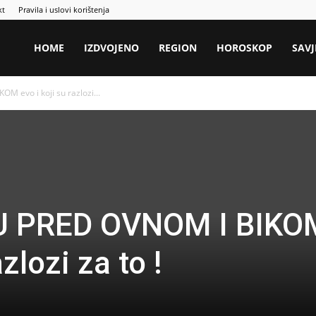
kt
Pravila i uslovi korištenja
HOME
IZDVOJENO
REGION
HOROSKOP
SAVJ
 evo i koji su razlozi...
SU PRED OVNOM I BIKO
azlozi za to !