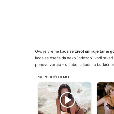
Ovo je vreme kada se
život smiruje tamo g
kada se oseća da neko “odozgo” vodi stvari 
ponovo veruje – u sebe, u ljude, u budućnos