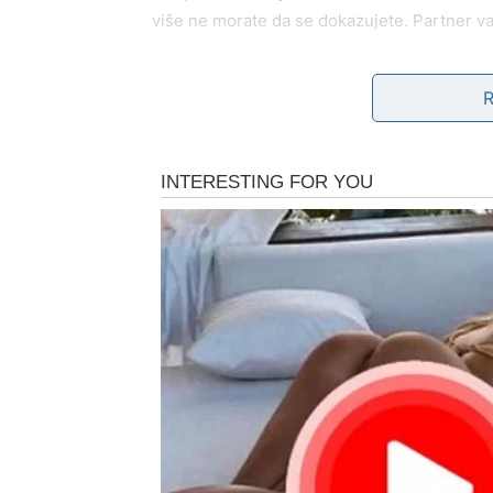
više ne morate da se dokazujete. Partner vas
Slobodni Ovnovi mogu upoznati osobu koja
za vas, jer ste navikli na burne emocije. Sad
energijom.
Posao i odluke
Na praktičnom planu, divni dani donose
nap
daje rezultate. Moguća je nova prilika, razgo
vidite da se hrabrost isplatila.
Poruka za Ovna:
Prestani da se osvrćeš unazad. Ono najbolje
BIK – MIR, BLAGOSTANJ