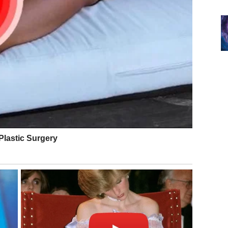
lizuje i postaje prijatan
. Vi ste znak koji voli sigurnost,
orbu i odricanje. Sada više nema potrebe za borbom.
da verujete procesu i sebi
.
dolazi donosi
olakšanje, mir i osećaj da ste zaštićeni
.
e jednostavno povlače.