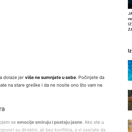
J
va
IZ
Z
I
ma dolaze jer
više ne sumnjate u sebe
. Počinjete da
ate na stare greške i da ne nosite ono što vam ne
ra
kojem se
emocije smiruju i postaju jasne
. Ako ste u
govori su direktni, ali bez konflikta, a vi osećate da