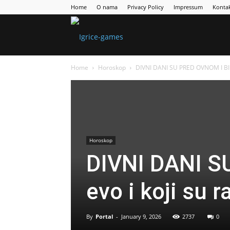
Home
O nama
Privacy Policy
Impressum
Konta
Games
Home
Horoskop
DIVNI DANI SU PRED OVNOM I BIKOM
Portal
Horoskop
DIVNI DANI 
evo i koji su r
By
Portal
-
January 9, 2026
2737
0