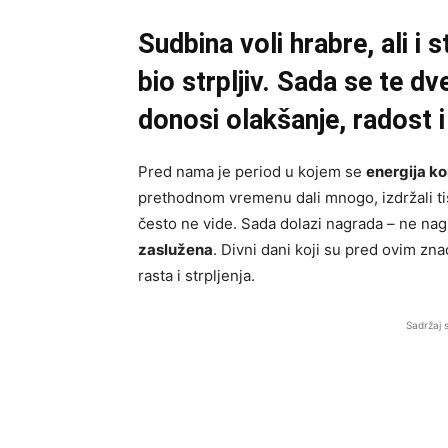
Sudbina voli hrabre, ali i s
bio strpljiv. Sada se te dv
donosi olakšanje, radost i
Pred nama je period u kojem se
energija ko
prethodnom vremenu dali mnogo, izdržali tiši
često ne vide. Sada dolazi nagrada – ne nag
zaslužena
. Divni dani koji su pred ovim zna
rasta i strpljenja.
Sadržaj 