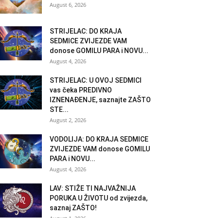
August 6, 2026
STRIJELAC: DO KRAJA
SEDMICE ZVIJEZDE VAM
donose GOMILU PARA i NOVU...
August 4, 2026
STRIJELAC: U OVOJ SEDMICI
vas čeka PREDIVNO
IZNENAĐENJE, saznajte ZAŠTO
STE...
August 2, 2026
VODOLIJA: DO KRAJA SEDMICE
ZVIJEZDE VAM donose GOMILU
PARA i NOVU...
August 4, 2026
LAV: STIŽE TI NAJVAŽNIJA
PORUKA U ŽIVOTU od zvijezda,
saznaj ZAŠTO!