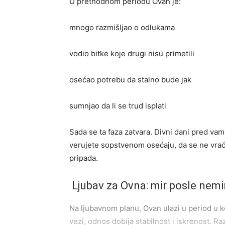
U prethodnom periodu Ovan je:
mnogo razmišljao o odlukama
vodio bitke koje drugi nisu primetili
osećao potrebu da stalno bude jak
sumnjao da li se trud isplati
Sada se ta faza zatvara. Divni dani pred va
verujete sopstvenom osećaju, da se ne vrać
pripada.
Ljubav za Ovna: mir posle nemi
Na ljubavnom planu, Ovan ulazi u period u 
vezi, odnos dobija stabilnost i iskrenost. Raz