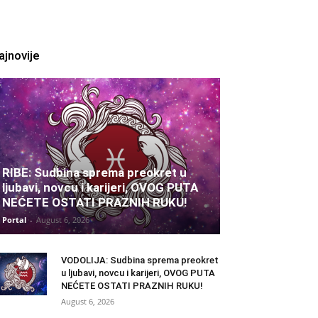
ajnovije
RIBE: Sudbina sprema preokret u
ljubavi, novcu i karijeri, OVOG PUTA
NEĆETE OSTATI PRAZNIH RUKU!
Portal
-
August 6, 2026
VODOLIJA: Sudbina sprema preokret
u ljubavi, novcu i karijeri, OVOG PUTA
NEĆETE OSTATI PRAZNIH RUKU!
August 6, 2026