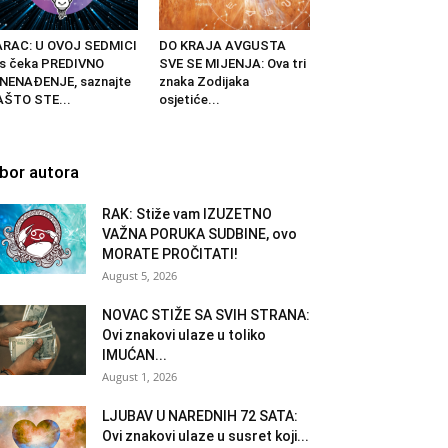
ARAC: U OVOJ SEDMICI
DO KRAJA AVGUSTA
s čeka PREDIVNO
SVE SE MIJENJA: Ova tri
NENAĐENJE, saznajte
znaka Zodijaka
AŠTO STE...
osjetiće...
zbor autora
RAK: Stiže vam IZUZETNO
VAŽNA PORUKA SUDBINE, ovo
MORATE PROČITATI!
August 5, 2026
NOVAC STIŽE SA SVIH STRANA:
Ovi znakovi ulaze u toliko
IMUĆAN...
August 1, 2026
LJUBAV U NAREDNIH 72 SATA:
Ovi znakovi ulaze u susret koji...