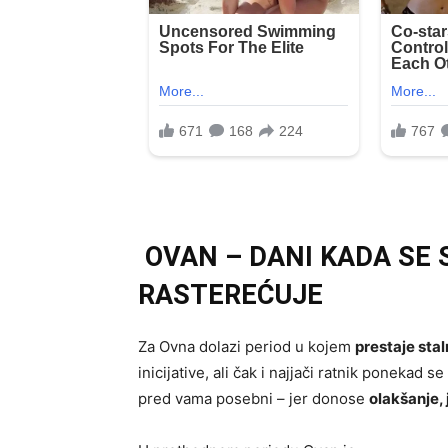
OVAN – DANI KADA SE 
RASTEREĆUJE
Za Ovna dolazi period u kojem
prestaje sta
inicijative, ali čak i najjači ratnik ponekad
pred vama posebni – jer donose
olakšanje,