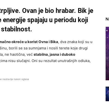
trpljive. Ovan je bio hrabar. Bik je
e energije spajaju u periodu koji
N
 stabilnost.
načno okreće u korist Ovna i Bika
, dva znaka koji su u
nu, borili se sa sumnjama i nosili terete koje drugi
la, ne haotična, već
stabilna, jasna i duboko
cima nisu slučajni. Oni su rezultat unutrašnjih odluka,
se nastavlja nakon oglasa