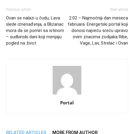
Previous article
Next article
Ovan se nalazi u čudu, Lava
2.02 – Najmoćniji dan meseca
slede iznenađenja, a Blizanac
februara: Energetski portal koji
mora da se pomiri sa istinom
donosi najveću sreću upravo
– sudbinski dani koji menjaju
ovim znacima zodijaka Ribe,
pogled na život.
Vage, Lav, Strelac i Ovan
Portal
RELATED ARTICLES
MORE FROM AUTHOR