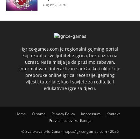
August 7, 2026
igrice-games.com je regionalni gejming portal
koji okuplja sve ljubitelje igrica, bez obzira na
uzrast. Naša misija je da pružimo zabavan,
informativan i interaktivan sadržaj koji uključuje
preporuke online igrica, recenzije, gejming
vijesti, tutorijale, kao i savjete za roditelje i
edukativne igre za djecu.
Home
O nama
Privacy Policy
Impressum
Kontakt
Pravila i uslovi korištenja
© Sva prava pridržana - https://igrice-games.com - 2026