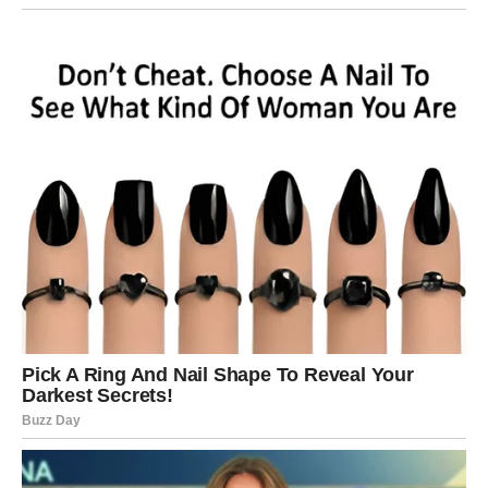
Kakva iznenađenja dolaze:
Poziv, put ili nova ideja
Ljubavni susret bez pritiska i očekivanja
Osećaj da se život ponovo kreće
Strelčevi će osetiti kako se energija stagnacije povlači. U
ljubavi dolazi spontanost, a u životu nova inspiracija.
Poruka sudbine:
Kada se raduješ malim stvarima, velike
same dolaze.
Ribe – Emotivna čuda i duboka