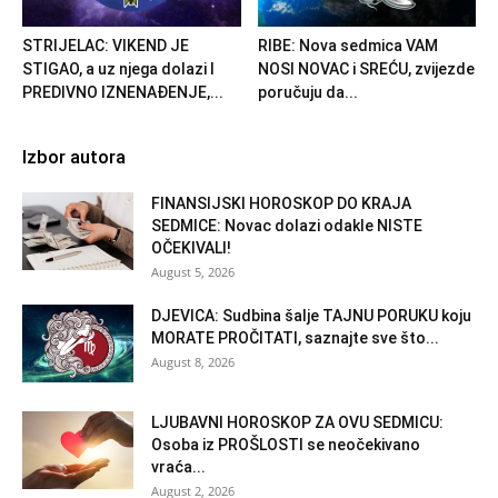
STRIJELAC: VIKEND JE
RIBE: Nova sedmica VAM
STIGAO, a uz njega dolazi I
NOSI NOVAC i SREĆU, zvijezde
PREDIVNO IZNENAĐENJE,...
poručuju da...
Izbor autora
FINANSIJSKI HOROSKOP DO KRAJA
SEDMICE: Novac dolazi odakle NISTE
OČEKIVALI!
August 5, 2026
DJEVICA: Sudbina šalje TAJNU PORUKU koju
MORATE PROČITATI, saznajte sve što...
August 8, 2026
LJUBAVNI HOROSKOP ZA OVU SEDMICU:
Osoba iz PROŠLOSTI se neočekivano
vraća...
August 2, 2026