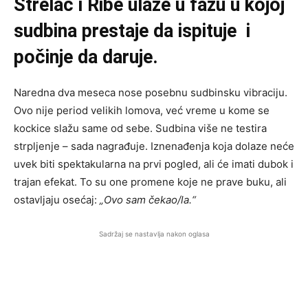
Strelac i Ribe ulaze u fazu u kojoj
sudbina prestaje da ispituje i
počinje da daruje.
Naredna dva meseca nose posebnu sudbinsku vibraciju.
Ovo nije period velikih lomova, već vreme u kome se
kockice slažu same od sebe. Sudbina više ne testira
strpljenje – sada nagrađuje. Iznenađenja koja dolaze neće
uvek biti spektakularna na prvi pogled, ali će imati dubok i
trajan efekat. To su one promene koje ne prave buku, ali
ostavljaju osećaj:
„Ovo sam čekao/la.“
Sadržaj se nastavlja nakon oglasa