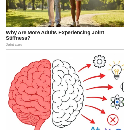
Lav ulazi u period u kome se sudbina poigrava na najlepši
mogući način. Iznenađenja dolaze kroz ljude, priznanja i
emocije koje nisi očekivao.
Kakva iznenađenja dolaze:
Priznanje ili podrška koja menja tvoj pogled na sebe
Ljubavni gest koji ruši tvoje sumnje
Nova prilika koja te stavlja u centar pažnje
U ljubavi, Lav može biti iznenađen nečijom hrabrošću da
pokaže osećanja. Slobodni Lavovi mogu upoznati osobu
koja ih vidi bez maske. Ovo su meseci u kojima Lav shvata
da ne mora uvek da bude najjači – dovoljno je da bude