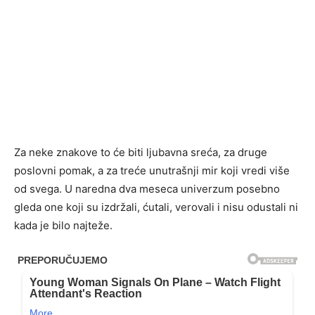
Za neke znakove to će biti ljubavna sreća, za druge
poslovni pomak, a za treće unutrašnji mir koji vredi više
od svega. U naredna dva meseca univerzum posebno
gleda one koji su izdržali, ćutali, verovali i nisu odustali ni
kada je bilo najteže.