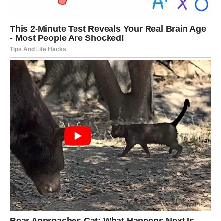
iskren.
Poruka sudbine:
Prava sreća dolazi kada spustiš gard.
Vaga – Sudbinska iznenađenja u
ljubavi i odnosima
Za Vagu naredna dva meseca donose sudbinske susrete i
emotivne preokrete. Iznenađenja dolaze tamo gde si
mislio/la da je sve već jasno.
Kakva iznenađenja dolaze:
Neočekivan susret ili povratak nekoga iz prošlosti
Odluka koja donosi emotivno olakšanje