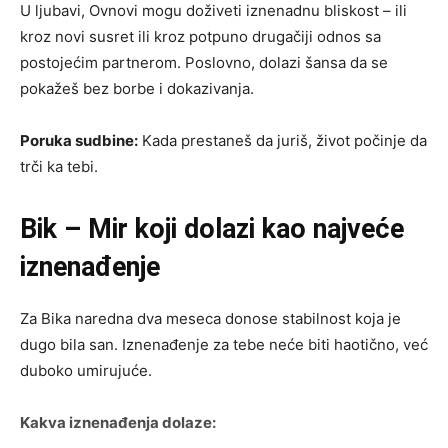
U ljubavi, Ovnovi mogu doživeti iznenadnu bliskost – ili
kroz novi susret ili kroz potpuno drugačiji odnos sa
postojećim partnerom. Poslovno, dolazi šansa da se
pokažeš bez borbe i dokazivanja.
Poruka sudbine:
Kada prestaneš da juriš, život počinje da
trči ka tebi.
Bik – Mir koji dolazi kao najveće
iznenađenje
Za Bika naredna dva meseca donose stabilnost koja je
dugo bila san. Iznenađenje za tebe neće biti haotično, već
duboko umirujuće.
Kakva iznenađenja dolaze: