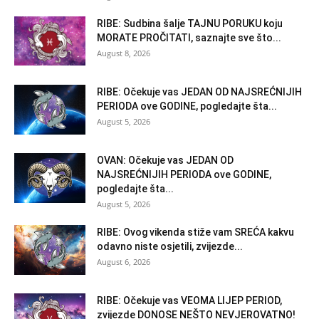
RIBE: Sudbina šalje TAJNU PORUKU koju
MORATE PROČITATI, saznajte sve što...
August 8, 2026
RIBE: Očekuje vas JEDAN OD NAJSREĆNIJIH
PERIODA ove GODINE, pogledajte šta...
August 5, 2026
OVAN: Očekuje vas JEDAN OD
NAJSREĆNIJIH PERIODA ove GODINE,
pogledajte šta...
August 5, 2026
RIBE: Ovog vikenda stiže vam SREĆA kakvu
odavno niste osjetili, zvijezde...
August 6, 2026
RIBE: Očekuje vas VEOMA LIJEP PERIOD,
zvijezde DONOSE NEŠTO NEVJEROVATNO!