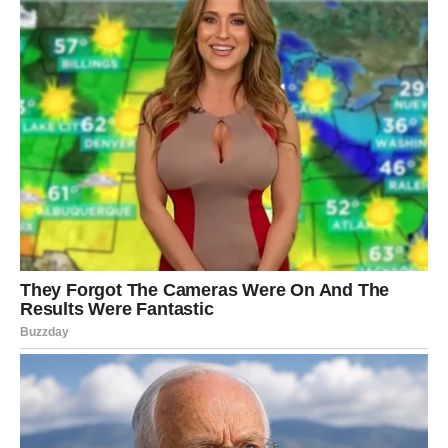
ispunjenost
Ribe ulaze u period u kome sudbina donosi emotivna
iznenađenja. Ovo su meseci u kojima se srce puni, a rane
zaceljuju.
Kakva iznenađenja dolaze:
Ljubavna nežnost i razumevanje
Susret koji deluje sudbinski
Unutrašnji mir koji nisi osećao dugo
Ribe mogu biti iznenađene koliko su voljene i koliko ih
neko vidi. Ovo je period u kome intuicija vodi bez greške.