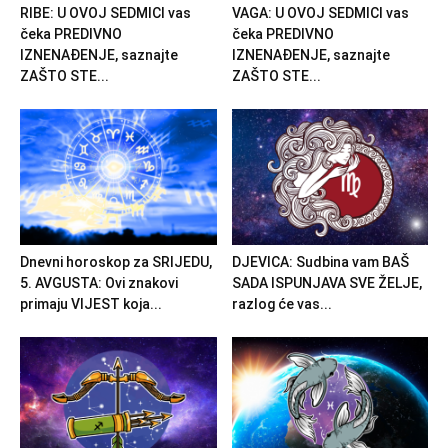
RIBE: U OVOJ SEDMICI vas
VAGA: U OVOJ SEDMICI vas
čeka PREDIVNO
čeka PREDIVNO
IZNENAĐENJE, saznajte
IZNENAĐENJE, saznajte
ZAŠTO STE...
ZAŠTO STE...
Dnevni horoskop za SRIJEDU,
DJEVICA: Sudbina vam BAŠ
5. AVGUSTA: Ovi znakovi
SADA ISPUNJAVA SVE ŽELJE,
primaju VIJEST koja...
razlog će vas...