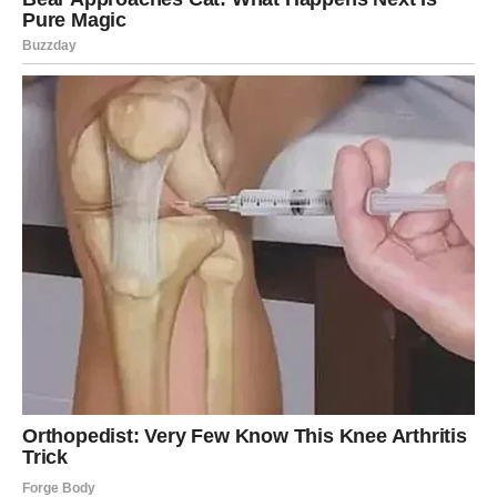
Nova šansa za ljubav ili pomirenje
Vage koje su bile neodlučne sada dolaze do jasnoće.
Iznenađenje je u tome što shvataš da znaš tačno šta želiš
– i imaš hrabrost da to izabereš.
Poruka sudbine:
Kada izabereš mir, sudbina bira tebe.
Strelac – Radost koja dolazi
nenajavljeno
Za Strelca naredna dva meseca donose vedrinu,
olakšanje i povratak optimizma. Iznenađenja dolaze kroz
male stvari koje vraćaju smisao.