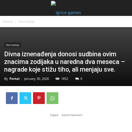
Home
Horoskop
Horoskop
Divna iznenađenja donosi sudbina ovim
znacima zodijaka u naredna dva meseca –
nagrade koje stižu tiho, ali menjaju sve.
By
Portal
-
January 30, 2026
1852
0
Oglasi - Advertisement