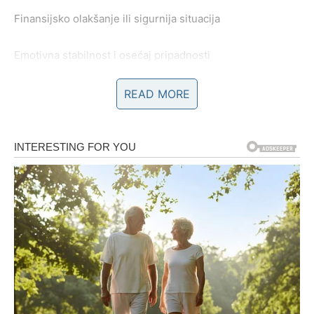
Finansijsko olakšanje ili sigurnija situacija
Emotivna stabilnost i osećaj pripadnosti
Rešenje problema koji je delovao bez izlaza
READ MORE
U ljubavi, Bikovi mogu doživeti iznenađenje kroz nežnost
i posvećenost partnera ili kroz susret sa osobom koja
donosi osećaj doma. Ovo je period u kome shvataš da
sreća ne mora da boli da bi bila prava.
Poruka sudbine:
Sve dolazi na svoje mesto – baš onda
kada prestaneš da sumnjaš.
Lav – Iznenađenja koja vraćaju
veru u sebe