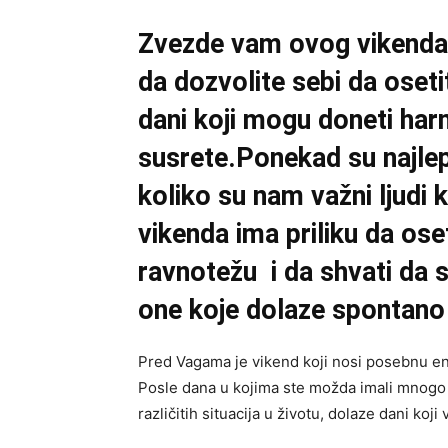
Zvezde vam ovog vikenda p
da dozvolite sebi da oset
dani koji mogu doneti harm
susrete.Ponekad su najlep
koliko su nam važni ljudi 
vikenda ima priliku da oset
ravnotežu i da shvati da s
one koje dolaze spontano
Pred Vagama je vikend koji nosi posebnu en
Posle dana u kojima ste možda imali mnogo 
različitih situacija u životu, dolaze dani koj