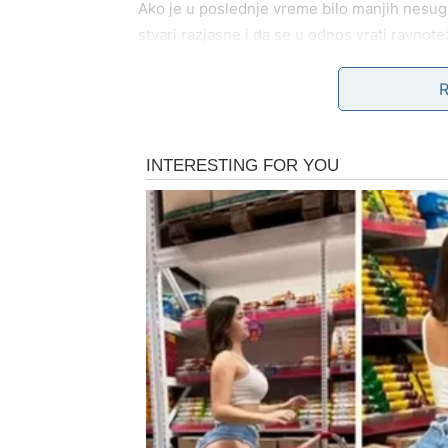
Ako je u poslednje vreme bilo manjih nesugla
stvari razjasne i da se u odnos vrati ravnote
Za slobodne Vage ovaj vikend može doneti z
vašim šarmom, načinom komunikacije i pri
Susret može početi sasvim spontano – kroz d
običan, ali nosi posebnu energiju.
Posao i planovi
Iako je vikend vreme odmora, Vage će možda
prirodna sposobnost da sagledate situacij
odluke.
Tokom ovog vikenda mogli biste dobiti zaniml
sagledate neki plan iz drugačije perspektive