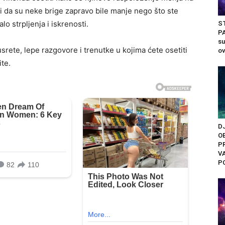
ti da su neke brige zapravo bile manje nego što ste
lo strpljenja i iskrenosti.
S
PA
su
srete, lepe razgovore i trenutke u kojima ćete osetiti
ov
ite.
D
O
PR
V
PO