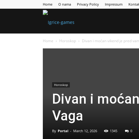
Home
O nama
Privacy Policy
Impressum
Konta
Games
Home
Horoskop
Divan i moćan vikend je pred va
Portal
Horoskop
Divan i moćan
Vaga
By
Portal
-
March 12, 2026
1345
0