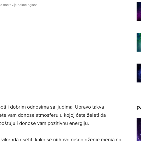
se nastavlja nakon oglasa
epoti i dobrim odnosima sa ljudima. Upravo takva
P
ete vam donose atmosferu u kojoj ćete želeti da
poštuju i donose vam pozitivnu energiju.
 vikenda osetiti kako se njihovo raspoloženje menja na