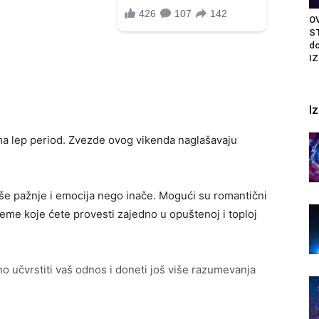
OV
ST
do
IZ
I
a lep period. Zvezde ovog vikenda naglašavaju
iše pažnje i emocija nego inače. Mogući su romantični
vreme koje ćete provesti zajedno u opuštenoj i toploj
učvrstiti vaš odnos i doneti još više razumevanja