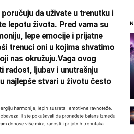
oručuju da uživate u trenutku i
ite lepotu života. Pred vama su
N
oniju, lepe emocije i prijatne
ši trenuci oni u kojima shvatimo
koji nas okružuju.Vaga ovog
i radost, ljubav i unutrašnju
u najlepše stvari u životu često
ergiju harmonije, lepih susreta i emotivne ravnoteže.
obaveza ili ste pokušavali da pronađete balans između
i vam donose više mira, radosti i prijatnih trenutaka.