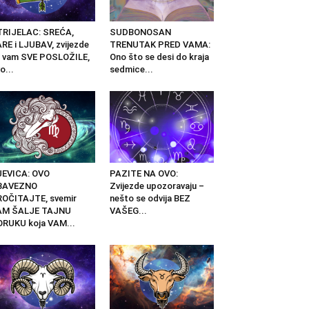
TRIJELAC: SREĆA,
SUDBONOSAN
RE i LJUBAV, zvijezde
TRENUTAK PRED VAMA:
 vam SVE POSLOŽILE,
Ono što se desi do kraja
o...
sedmice...
JEVICA: OVO
PAZITE NA OVO:
BAVEZNO
Zvijezde upozoravaju –
OČITAJTE, svemir
nešto se odvija BEZ
AM ŠALJE TAJNU
VAŠEG...
RUKU koja VAM...