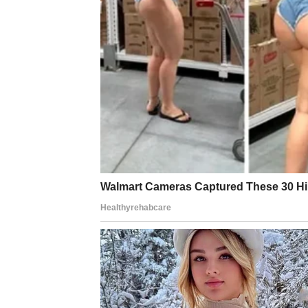
Moguće je i da ćete kroz razgovor sa blisk
donesete odluku o nečemu što vam je već 
Ovaj vikend može vam doneti osećaj da ste bl
Energija i raspoloženje
Vage će tokom ovog vikenda želeti da se ok
izađete, da provedete vreme sa prijateljima 
Vaša prirodna harizma biće posebno naglašen
god da se pojavite.
Mnogi pripadnici ovog znaka mogli bi tokom