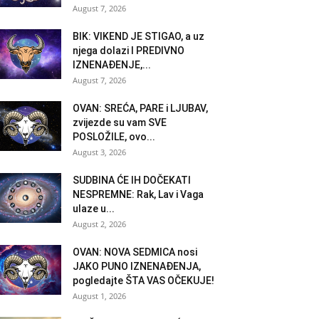
August 7, 2026
BIK: VIKEND JE STIGAO, a uz
njega dolazi I PREDIVNO
IZNENAĐENJE,...
August 7, 2026
OVAN: SREĆA, PARE i LJUBAV,
zvijezde su vam SVE
POSLOŽILE, ovo...
August 3, 2026
SUDBINA ĆE IH DOČEKATI
NESPREMNE: Rak, Lav i Vaga
ulaze u...
August 2, 2026
OVAN: NOVA SEDMICA nosi
JAKO PUNO IZNENAĐENJA,
pogledajte ŠTA VAS OČEKUJE!
August 1, 2026