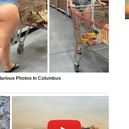
om osobom dobiti savet koji će vam pomoći da
neko vreme na umu.
iže ostvarenju svojih ciljeva nego što ste mislili.
ruže lepom energijom. Možda ćete imati želju da
ili da radite stvari koje vam donose zadovoljstvo.
a, pa nije isključeno da ćete privlačiti pažnju gde
 ovog vikenda dobiti komplimente ili pohvale koje će