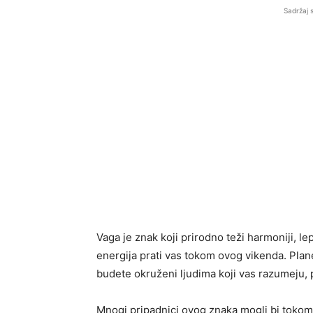
Sadržaj 
Vaga je znak koji prirodno teži harmoniji, l
energija prati vas tokom ovog vikenda. Plan
budete okruženi ljudima koji vas razumeju, 
Mnogi pripadnici ovog znaka mogli bi tokom