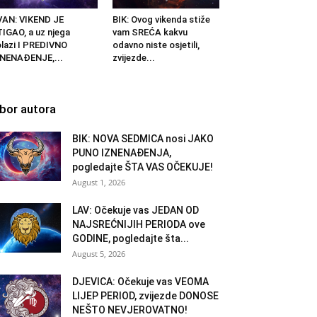
AN: VIKEND JE
BIK: Ovog vikenda stiže
IGAO, a uz njega
vam SREĆA kakvu
lazi I PREDIVNO
odavno niste osjetili,
NENAĐENJE,...
zvijezde...
zbor autora
BIK: NOVA SEDMICA nosi JAKO
PUNO IZNENAĐENJA,
pogledajte ŠTA VAS OČEKUJE!
August 1, 2026
LAV: Očekuje vas JEDAN OD
NAJSREĆNIJIH PERIODA ove
GODINE, pogledajte šta...
August 5, 2026
DJEVICA: Očekuje vas VEOMA
LIJEP PERIOD, zvijezde DONOSE
NEŠTO NEVJEROVATNO!