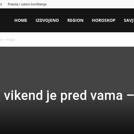
kt
Pravila i uslovi korištenja
HOME
IZDVOJENO
REGION
HOROSKOP
SAVJ
ma – Vaga
 vikend je pred vama 