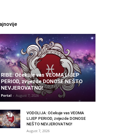
ajnovije
RIBE: Očekuje vas VEOMA LIJEP
PERIOD, zvijezde DONOSE NEŠTO
NEVJEROVATNO!
Portal
-
August 7, 2026
VODOLIJA: Očekuje vas VEOMA
LIJEP PERIOD, zvijezde DONOSE
NEŠTO NEVJEROVATNO!
August 7, 2026