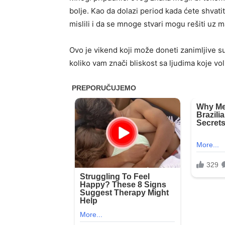
bolje. Kao da dolazi period kada ćete shvati
mislili i da se mnoge stvari mogu rešiti uz ma
Ovo je vikend koji može doneti zanimljive su
koliko vam znači bliskost sa ljudima koje vol