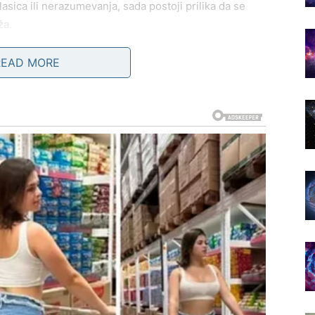
sica ili nerazumevanja, sada postoji prilika da se
ža.
animljivo poznanstvo. Neko bi mogao biti privučen
READ MORE
rodnom elegancijom.
ruženje, izlazak ili razgovor koji u početku deluje
 razmišljati o svojim planovima i budućnosti. Vaša
e iz više uglova često vam pomaže da donesete mudre
jivu ideju ili inspiraciju koja će vam pomoći da
.