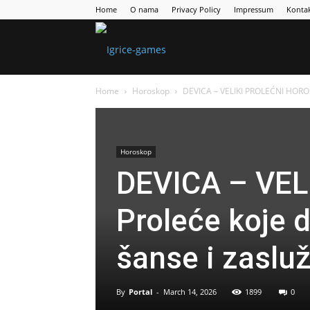
Home
O nama
Privacy Policy
Impressum
Konta
Games
Home
Horoskop
DEVICA – VELIKI PROLEĆNI HOROSK
Portal
Horoskop
DEVICA – VE
Proleće koje d
šanse i zaslu
By
Portal
-
March 14, 2026
1899
0