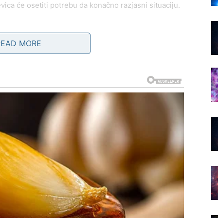
vica će osetiti potrebu da konačno razjasni situaciju.
bavi.
READ MORE
ji donosi rezultate
 kojem njen rad počinje da se primećuje. Devica je
kazuje i često preuzima odgovornost za stvari koje
no prepozna.
e ili projekti koji će omogućiti Devici da pokaže svoje
a i posvećenost mogu biti ključ uspeha u ovom periodu.
 proleće može doneti priliku koja će im omogućiti