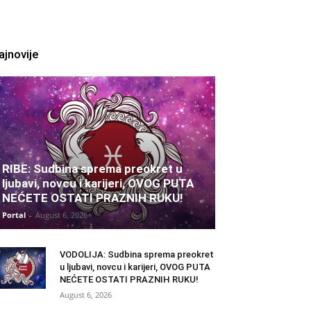
ajnovije
RIBE: Sudbina sprema preokret u
ljubavi, novcu i karijeri, OVOG PUTA
NEĆETE OSTATI PRAZNIH RUKU!
Portal
-
August 6, 2026
VODOLIJA: Sudbina sprema preokret
u ljubavi, novcu i karijeri, OVOG PUTA
NEĆETE OSTATI PRAZNIH RUKU!
August 6, 2026