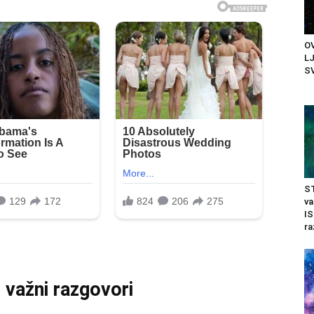
OV
LJ
SV
ST
v
I
ra
 važni razgovori