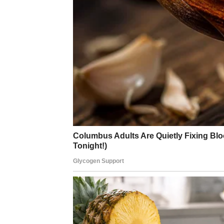
Neke Device mogu dobiti ideju za sopstveni p
proleće može doneti hrabrost da napravi p
Finansije – Stabilnost i 
Finansijska situacija Device tokom proleća 
znak koji ima prirodan osećaj za planiranje 
Tokom ovog perioda mogu se pojaviti nove pri
posao ili projekat koji je ranije započet.
Devica će takođe imati priliku da napravi du
ulaganje ili planiranje većih životnih koraka.
Ako Devica nastavi da donosi promišljene od
sigurnija.