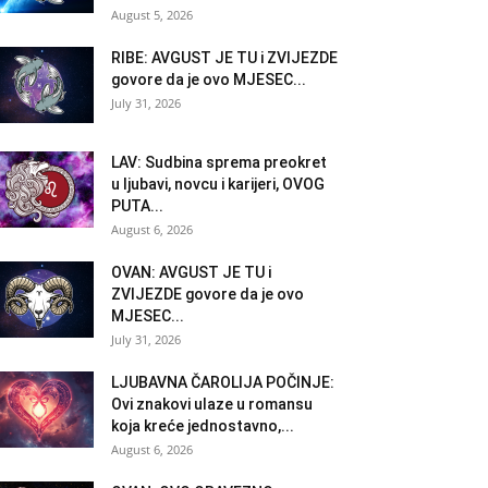
August 5, 2026
RIBE: AVGUST JE TU i ZVIJEZDE
govore da je ovo MJESEC...
July 31, 2026
LAV: Sudbina sprema preokret
u ljubavi, novcu i karijeri, OVOG
PUTA...
August 6, 2026
OVAN: AVGUST JE TU i
ZVIJEZDE govore da je ovo
MJESEC...
July 31, 2026
LJUBAVNA ČAROLIJA POČINJE:
Ovi znakovi ulaze u romansu
koja kreće jednostavno,...
August 6, 2026