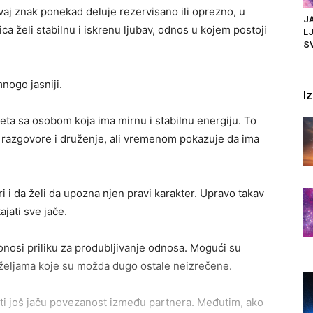
vaj znak ponekad deluje rezervisano ili oprezno, u
JA
a želi stabilnu i iskrenu ljubav, odnos u kojem postoji
LJ
SV
nogo jasniji.
I
ta sa osobom koja ima mirnu i stabilnu energiju. To
z razgovore i druženje, ali vremenom pokazuje da ima
i i da želi da upozna njen pravi karakter. Upravo takav
jati sve jače.
donosi priliku za produbljivanje odnosa. Mogući su
i željama koje su možda dugo ostale neizrečene.
eti još jaču povezanost između partnera. Međutim, ako