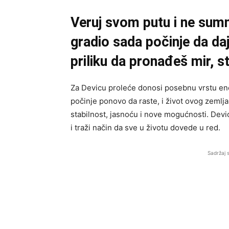
Veruj svom putu i ne sumnj
gradio sada počinje da da
priliku da pronađeš mir, s
Za Devicu proleće donosi posebnu vrstu ener
počinje ponovo da raste, i život ovog zeml
stabilnost, jasnoću i nove mogućnosti. Devic
i traži način da sve u životu dovede u red.
Sadržaj 