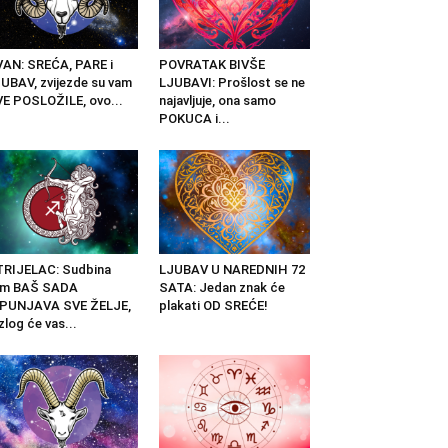
AN: SREĆA, PARE i
POVRATAK BIVŠE
UBAV, zvijezde su vam
LJUBAVI: Prošlost se ne
E POSLOŽILE, ovo...
najavljuje, ona samo
POKUCA i...
RIJELAC: Sudbina
LJUBAV U NAREDNIH 72
am BAŠ SADA
SATA: Jedan znak će
SPUNJAVA SVE ŽELJE,
plakati OD SREĆE!
zlog će vas...