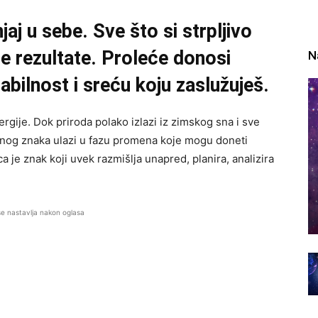
aj u sebe. Sve što si strpljivo
je rezultate. Proleće donosi
N
tabilnost i sreću koju zaslužuješ.
gije. Dok priroda polako izlazi iz zimskog sna i sve
janog znaka ulazi u fazu promena koje mogu doneti
a je znak koji uvek razmišlja unapred, planira, analizira
se nastavlja nakon oglasa