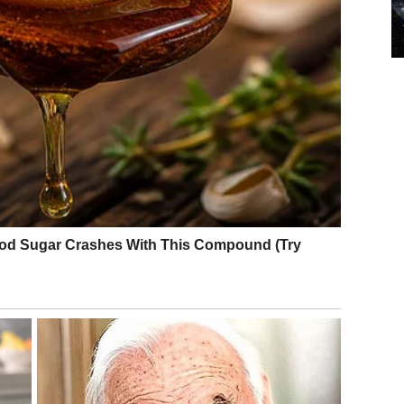
rojekat ili posao. Iako ovaj znak često voli sigurnost,
rvi korak ka nečemu novom.
pametne odluke
može postati mnogo stabilnija nego ranije. Devica je
i upravljanje novcem.
like za zaradu ili dodatni prihodi koji dolaze kroz
goročne finansijske planove. To može biti štednja,
luke, finansijska situacija može postati mnogo