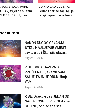
RAC: SREĆA, PARE i
DO KRAJA AVGUSTA:
UBAV, zvijezde su vam
Jedan znak se zaljubljuje,
E POSLOŽILE, ovo...
drugi napreduje, a treći...
zbor autora
NAKON DUGOG ČEKANJA
STIŽU NAJLJEPŠE VIJESTI:
Lav, Jarac i Škorpija ulaze...
August 3, 2026
RIBE: OVO OBAVEZNO
PROČITAJTE, svemir VAM
ŠALJE TAJNU PORUKU koja
VAM...
August 4, 2026
RIBE: Očekuje vas JEDAN OD
NAJSREĆNIJIH PERIODA ove
GODINE, pogledajte šta...