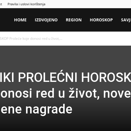
kt
Pravila i uslovi korištenja
HOME
IZDVOJENO
REGION
HOROSKOP
SAVJ
OP Proleće koje donosi red u život,...
LIKI PROLEĆNI HOROS
onosi red u život, nove
žene nagrade