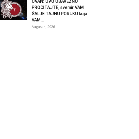
OVAN: OVO OBAVEZNO
PROČITAJTE, svemir VAM
ŠALJE TAJNU PORUKU koja
VAM...
August 4, 2026