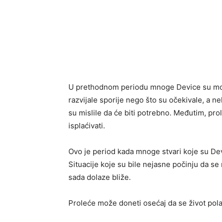
U prethodnom periodu mnoge Device su mora
razvijale sporije nego što su očekivale, a n
su mislile da će biti potrebno. Međutim, pro
isplaćivati.
Ovo je period kada mnoge stvari koje su Dev
Situacije koje su bile nejasne počinju da se 
sada dolaze bliže.
Proleće može doneti osećaj da se život pol