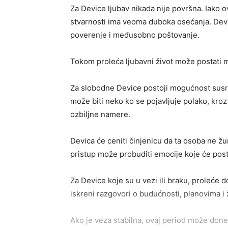
Za Device ljubav nikada nije površna. Iako o
stvarnosti ima veoma duboka osećanja. Devic
poverenje i međusobno poštovanje.
Tokom proleća ljubavni život može postati m
Za slobodne Device postoji mogućnost susre
može biti neko ko se pojavljuje polako, kro
ozbiljne namere.
Devica će ceniti činjenicu da ta osoba ne žur
pristup može probuditi emocije koje će posta
Za Device koje su u vezi ili braku, proleće 
iskreni razgovori o budućnosti, planovima 
Ako je veza stabilna, ovaj period može don