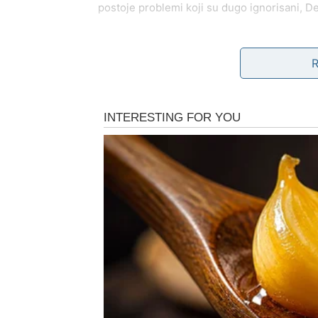
postoje problemi koji su dugo ignorisani, De
Devica je znak koji ne voli nesigurnost u lju
Posao i karijera – Trud ko
Na poslovnom planu Devica ulazi u period u
znak koji često radi mnogo više nego što po
drugi izbegavaju.
Proleće donosi priliku da se taj trud konač
Moguće su nove poslovne prilike, unapređenj
sposobnosti. Njena preciznost, organizacij
Za Device koje razmišljaju o promeni posla,
stabilniju i sigurniju budućnost.