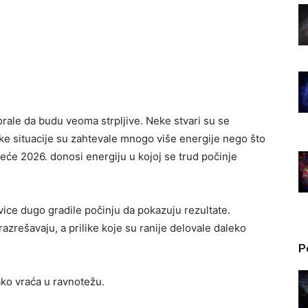
le da budu veoma strpljive. Neke stvari su se
eke situacije su zahtevale mnogo više energije nego što
leće 2026. donosi energiju u kojoj se trud počinje
ice dugo gradile počinju da pokazuju rezultate.
razrešavaju, a prilike koje su ranije delovale daleko
P
ako vraća u ravnotežu.