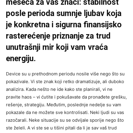
meseca za vas znači: stabilnost
posle perioda sumnje ljubav koja
je konkretna i sigurna finansijsko
rasterećenje priznanje za trud
unutrašnji mir koji vam vraća
energiju.
Device su u prethodnom periodu nosile više nego što su
pokazivale. Vi ste znak koji retko dramatizuje, ali duboko
analizira. Kada nešto ne ide kako ste planirali, vi ne
pravite haos – vi ćutite i pokušavate da pronađete grešku,
rešenje, strategiju. Međutim, poslednje nedelje su vam
pokazale da ne možete sve kontrolisati. Neki ljudi su vas
razočarali. Neke situacije su se odvijale sporije nego što
ste želeli. A vi ste se u tišini pitali da li je sav vaš trud