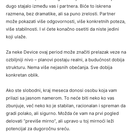
dugo stajalo između vas i partnera. Biće to iskrena
razmena, bez dramatike, ali sa puno zrelosti. Partner
može pokazati više odgovornosti, više konkretnih poteza,
više stabilnosti. I vi ćete konačno osetiti da niste jedini
koji ulaže.
Za neke Device ovaj period može značiti prelazak veze na
ozbiljniji nivo – planovi postaju realni, a budućnost dobija
strukturu. Nema više nejasnih obećanja. Sve dobija
konkretan oblik.
Ako ste slobodni, kraj meseca donosi osobu koja vam
prilazi sa jasnom namerom. To neće biti neko ko vas
zbunjuje, već neko ko je stabilan, racionalan i spreman da
gradi polako, ali sigurno. Možda će vam na prvi pogled
delovati “previše mirno”, ali upravo u toj mirnoći leži
potencijal za dugoročnu sreću.