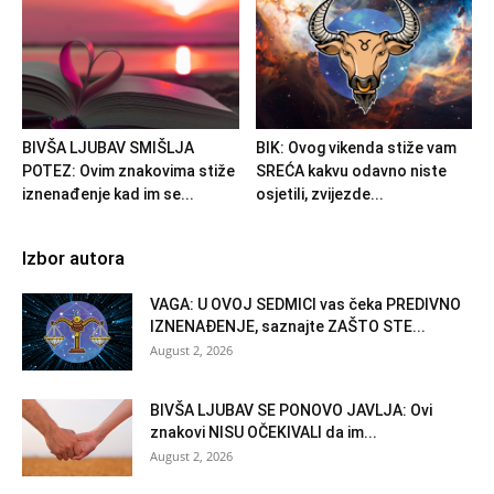
BIVŠA LJUBAV SMIŠLJA
BIK: Ovog vikenda stiže vam
POTEZ: Ovim znakovima stiže
SREĆA kakvu odavno niste
iznenađenje kad im se...
osjetili, zvijezde...
Izbor autora
VAGA: U OVOJ SEDMICI vas čeka PREDIVNO
IZNENAĐENJE, saznajte ZAŠTO STE...
August 2, 2026
BIVŠA LJUBAV SE PONOVO JAVLJA: Ovi
znakovi NISU OČEKIVALI da im...
August 2, 2026