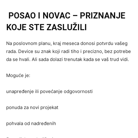
POSAO I NOVAC – PRIZNANJE
KOJE STE ZASLUŽILI
Na poslovnom planu, kraj meseca donosi potvrdu vašeg
rada. Device su znak koji radi tiho i precizno, bez potrebe
da se hvali. Ali sada dolazi trenutak kada se vaš trud vidi.
Moguće je:
unapređenje ili povećanje odgovornosti
ponuda za novi projekat
pohvala od nadređenih