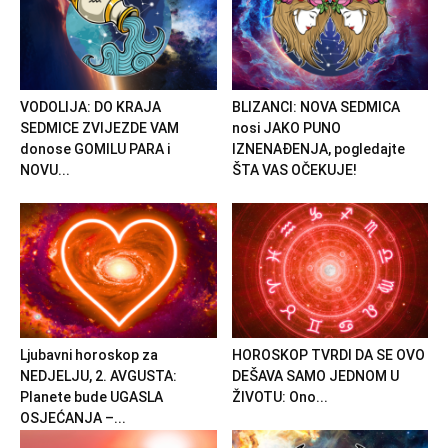
VODOLIJA: DO KRAJA
BLIZANCI: NOVA SEDMICA
SEDMICE ZVIJEZDE VAM
nosi JAKO PUNO
donose GOMILU PARA i
IZNENAĐENJA, pogledajte
NOVU...
ŠTA VAS OČEKUJE!
Ljubavni horoskop za
HOROSKOP TVRDI DA SE OVO
NEDJELJU, 2. AVGUSTA:
DEŠAVA SAMO JEDNOM U
Planete bude UGASLA
ŽIVOTU: Ono...
OSJEĆANJA –...