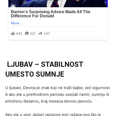
LJUBAV – STABILNOST
UMESTO SUMNJE
U ljubavi, Devica je znak koji ne traži bajke, već sigurnost.
A ako ste u prethodnom periodu osećali nemir, sumnju ili
emotivnu distancu, kraj meseca donosi jasnoću.
Ako ste u vezi, dolazi razgovor koji rešava ono što je