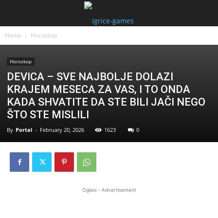
Home
Horoskop
Horoskop
DEVICA – SVE NAJBOLJE DOLAZI
KRAJEM MESECA ZA VAS, I TO ONDA
KADA SHVATITE DA STE BILI JAČI NEGO
ŠTO STE MISLILI
By
Portal
-
February 20, 2026
1623
0
Oglasi - Advertisement