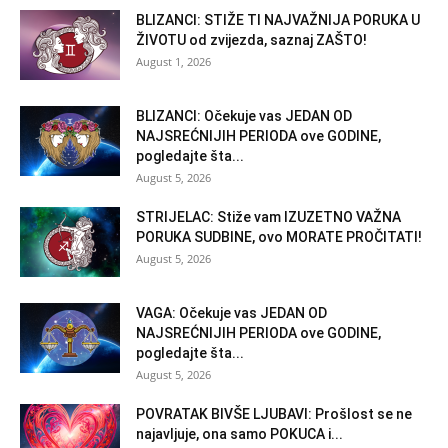
BLIZANCI: STIŽE TI NAJVAŽNIJA PORUKA U
ŽIVOTU od zvijezda, saznaj ZAŠTO!
August 1, 2026
BLIZANCI: Očekuje vas JEDAN OD
NAJSREĆNIJIH PERIODA ove GODINE,
pogledajte šta...
August 5, 2026
STRIJELAC: Stiže vam IZUZETNO VAŽNA
PORUKA SUDBINE, ovo MORATE PROČITATI!
August 5, 2026
VAGA: Očekuje vas JEDAN OD
NAJSREĆNIJIH PERIODA ove GODINE,
pogledajte šta...
August 5, 2026
POVRATAK BIVŠE LJUBAVI: Prošlost se ne
najavljuje, ona samo POKUCA i...