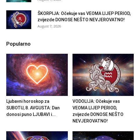
ŠKORPIJA: Očekuje vas VEOMA LIJEP PERIOD,
zvijezde DONOSE NEŠTO NEVJEROVATNO!
August 7, 2026
Popularno
Ljubavni horoskop za
VODOLIJA: Očekuje vas
SUBOTU, 8. AVGUSTA: Dan
VEOMA LIJEP PERIOD,
donosi puno LJUBAVI i...
zvijezde DONOSE NEŠTO
NEVJEROVATNO!