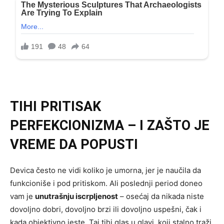
TIHI PRITISAK
PERFEKCIONIZMA – I ZAŠTO JE
VREME DA POPUSTI
Devica često ne vidi koliko je umorna, jer je naučila da
funkcioniše i pod pritiskom. Ali poslednji period doneo
vam je
unutrašnju iscrpljenost
– osećaj da nikada niste
dovoljno dobri, dovoljno brzi ili dovoljno uspešni, čak i
kada objektivno jeste. Taj tihi glas u glavi, koji stalno traži