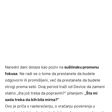
Naredni dani dolaze kao poziv na
suštinsku promenu
fokusa
. Ne radi se o tome da prestanete da budete
odgovorni ili promišljeni, već da prestanete da budete
strogi prema sebi. Ovaj period traži od Device da zameni
stalno „šta još treba da popravim?“ pitanjem:
„Šta mi
sada treba da bih bila mirna?“
Ovo je priča o rasterećenju, o vraćanju poverenja u