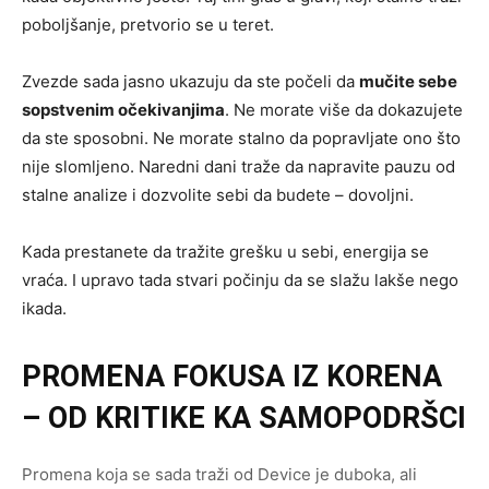
poboljšanje, pretvorio se u teret.
Zvezde sada jasno ukazuju da ste počeli da
mučite sebe
sopstvenim očekivanjima
. Ne morate više da dokazujete
da ste sposobni. Ne morate stalno da popravljate ono što
nije slomljeno. Naredni dani traže da napravite pauzu od
stalne analize i dozvolite sebi da budete – dovoljni.
Kada prestanete da tražite grešku u sebi, energija se
vraća. I upravo tada stvari počinju da se slažu lakše nego
ikada.
PROMENA FOKUSA IZ KORENA
– OD KRITIKE KA SAMOPODRŠCI
Promena koja se sada traži od Device je duboka, ali