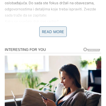
oslobađajuća. Do sada ste fokus držali na obavezama,
odgovornostima i detaljima koje treba ispraviti. Zvezde
sada traže da se zapitate:
Kako se osećam dok ovo radim?
Da li mi ovo donosi mir ili samo još jednu brigu?
READ MORE
Promeniti fokus iz korena znači prestati da se merite
isključivo kroz rezultate. Znači dozvoliti sebi grešku bez
osećaja krivice. Znači prihvatiti da život ne mora uvek da
bude savršeno organizovan da bi bio dobar.
Naredni dani donose priliku da se oslobodite navika koje
vas iscrpljuju – preuzimanja tuđih obaveza, brige oko
stvari koje ne možete kontrolisati i stalnog popravljanja
drugih. Kada se fokus pomeri sa kontrole na brigu o sebi,
pojavljuje se olakšanje
.