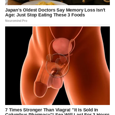
Finansijski, stabilnost se gradi kroz pametne, ali
opuštenije odluke. Manje brige – više poverenja u sebe.
EMOTIVNI ZAOKRET –
PRESTAJETE DA ANALIZIRATE
LJUBAV
Na emotivnom planu, Devica je često sklona da previše
razmišlja: šta je rečeno, kako je rečeno, šta je moglo
drugačije. Zvezde sada poručuju:
ljubav ne traži
savršenstvo
. Naredni dani donose jasnoću u odnosima –
ili se odnos smiruje i produbljuje, ili Devica shvata da je
vreme da se povuče iz priče u kojoj stalno pokušava da
„popravi“ stvari.