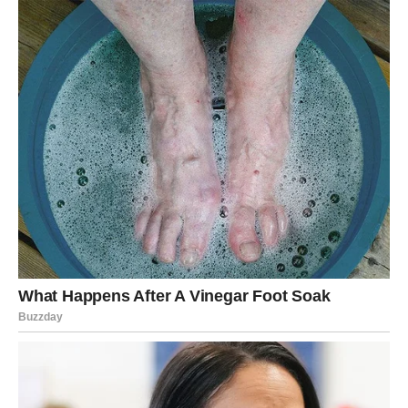
Počinjete da birate mir umesto stalne napetosti. Da se
povučete iz situacija koje vas troše. Da kažete „dovoljno
je“ bez objašnjenja. To je znak zrelosti, a ne odustajanja.