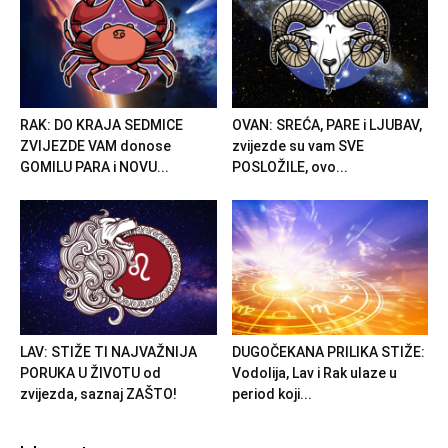
RAK: DO KRAJA SEDMICE
OVAN: SREĆA, PARE i LJUBAV,
ZVIJEZDE VAM donose
zvijezde su vam SVE
GOMILU PARA i NOVU...
POSLOŽILE, ovo...
LAV: STIŽE TI NAJVAŽNIJA
DUGOČEKANA PRILIKA STIŽE:
PORUKA U ŽIVOTU od
Vodolija, Lav i Rak ulaze u
zvijezda, saznaj ZAŠTO!
period koji...