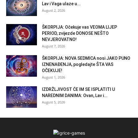
Lav i Vaga ulaze u...
August 2, 2026
ŠKORPIJA: Očekuje vas VEOMA LIJEP
PERIOD, zvijezde DONOSE NEŠTO
NEVJEROVATNO!
August 7, 2026
ŠKORPIJA: NOVA SEDMICA nosi JAKO PUNO
IZNENAĐENJA, pogledajte ŠTA VAS
OČEKUJE!
August 1, 2026
IZDRŽLJIVOST ĆE IM SE ISPLATITI U
NAREDNIM DANIMA: Ovan, Lav i...
August 5, 2026