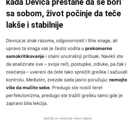
kada Devica prestane da se bori
sa sobom, život počinje da teče
lakše i stabilnije
Devica je znak razuma, odgovornosti i tihe snage, ali
upravo ta snaga vas je često vodila u
prekomerno
samokritikovanje
i stalni unutrašnji pritisak. Navikli ste
da analizirate sve – svoje reči, postupke, odluke, pa čak i
osećanja – uvereni da ćete tako sprečiti greške i sačuvati
kontrolu. Međutim, zvezde sada jasno poručuju:
nemojte
više da mučite sebe
. Predugo ste nosili teret
perfekcionizma, predugo ste tražili grešku tamo gde je
zapravo bila lekcija.
Sadržaj se nastavlja nakon oglasa