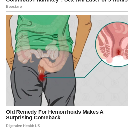
Ovo nije period konflikata, već period razumevanja.
Prestajete da preuzimate odgovornost za tuđe emocije i
počinjete da slušate svoje. Za slobodne Device, promena
fokusa znači otvaranje prema jednostavnijoj, iskrenijoj
energiji – onoj u kojoj ne morate da se dokazujete da
biste bili voljeni.
VAŠA SNAGA JE U MIRU, A NE U
KONTROLI
Devicina prava snaga nikada nije bila u savršenstvu, već u
posvećenosti i iskrenosti
. Naredni dani vas podsećaju da
ne morate sve da držite pod kontrolom da bi bilo u redu.
Kada se opustite, kada sebi dozvolite grešku i pauzu,
postajete snažniji nego ikada.