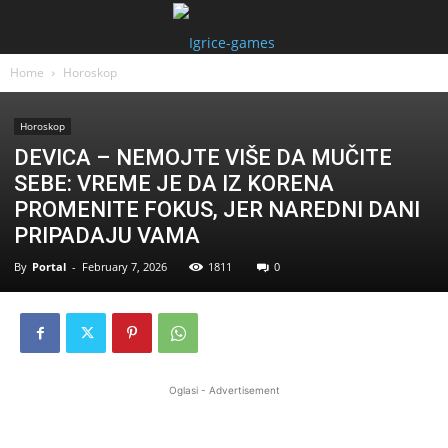
Home
Horoskop
Horoskop
DEVICA – NEMOJTE VIŠE DA MUČITE
SEBE: VREME JE DA IZ KORENA
PROMENITE FOKUS, JER NAREDNI DANI
PRIPADAJU VAMA
By
Portal
-
February 7, 2026
1811
0
Oglasi - Advertisement