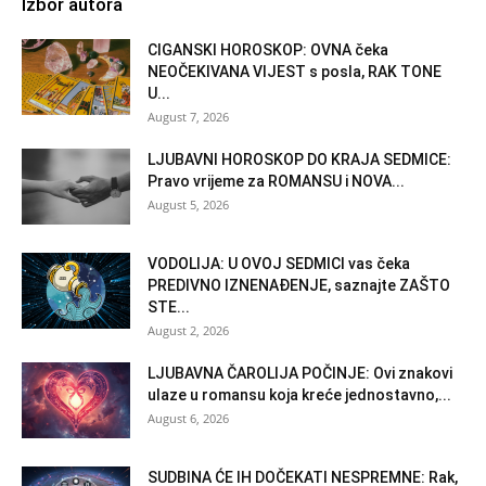
Izbor autora
CIGANSKI HOROSKOP: OVNA čeka
NEOČEKIVANA VIJEST s posla, RAK TONE
U...
August 7, 2026
LJUBAVNI HOROSKOP DO KRAJA SEDMICE:
Pravo vrijeme za ROMANSU i NOVA...
August 5, 2026
VODOLIJA: U OVOJ SEDMICI vas čeka
PREDIVNO IZNENAĐENJE, saznajte ZAŠTO
STE...
August 2, 2026
LJUBAVNA ČAROLIJA POČINJE: Ovi znakovi
ulaze u romansu koja kreće jednostavno,...
August 6, 2026
SUDBINA ĆE IH DOČEKATI NESPREMNE: Rak,