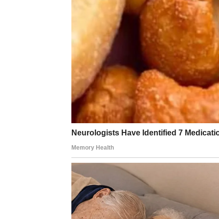
Karma vam vraća ono što ste davali: poštenje
LJUBAV: SIGURNOST U
Na emotivnom planu, Devica izlazi iz faze prei
li ste previše zahtevni ili da li ste „teški“. I
Sada se energija menja.
Ako ste slobodni, u vaš život ulazi osoba ko
poštuje vaše granice i ceni vašu posvećenost
mirniju, sigurniju fazu – ili se završava bez 
Vi više ne želite da analizirate ljubav.
Vi želite da
je živite bez straha
.