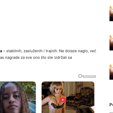
da
– stabilnih, zasluženih i trajnih. Ne dolaze naglo, već
vas nagrade za sve ono što ste izdržali sa
P