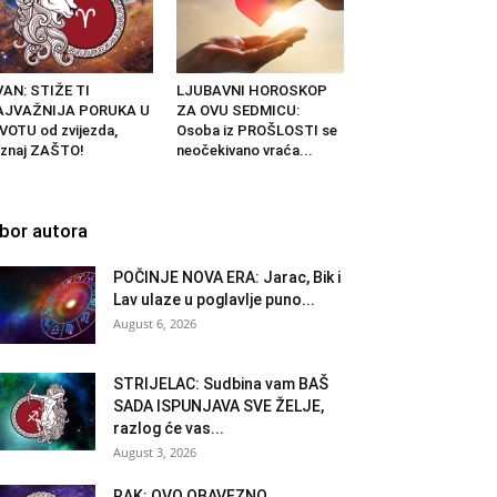
AN: STIŽE TI
LJUBAVNI HOROSKOP
AJVAŽNIJA PORUKA U
ZA OVU SEDMICU:
VOTU od zvijezda,
Osoba iz PROŠLOSTI se
znaj ZAŠTO!
neočekivano vraća...
zbor autora
POČINJE NOVA ERA: Jarac, Bik i
Lav ulaze u poglavlje puno...
August 6, 2026
STRIJELAC: Sudbina vam BAŠ
SADA ISPUNJAVA SVE ŽELJE,
razlog će vas...
August 3, 2026
RAK: OVO OBAVEZNO