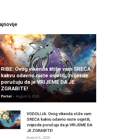
ajnovije
RIBE: Ovog vikenda stiže vam SREĆA
kakvu odavno niste osjetili, zvijezde
poručuju da je VRIJEME DA JE
ZGRABITE!
Portal
-
August 6, 2026
VODOLIJA: Ovog vikenda stiže vam
SREĆA kakvu odavno niste osjetili,
zvijezde poručuju da je VRIJEME DA
JE ZGRABITE!
August 6, 2026