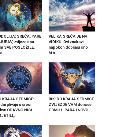
ODOLIJA: SREĆA, PARE
VELIKA SREĆA JE NA
LJUBAV, zvijezde su
VIDIKU: Ovi znakovi
am SVE POSLOŽILE,
napokon dobijaju ono
o...
što...
O KRAJA SEDMICE:
BIK: DO KRAJA SEDMICE
dni plivaju u sreći
ZVIJEZDE VAM donose
akvu ODAVNO NISU
GOMILU PARA i NOVU...
JETILI,...