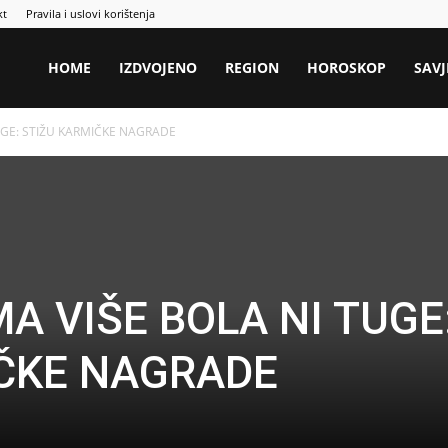
kt
Pravila i uslovi korištenja
HOME
IZDVOJENO
REGION
HOROSKOP
SAVJ
UGE: STIŽU KARMIČKE NAGRADE
A VIŠE BOLA NI TUGE
ČKE NAGRADE