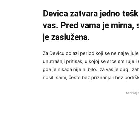
Devica zatvara jedno teško
vas. Pred vama je mirna, s
je zaslužena.
Za Devicu dolazi period koji se ne najavlju
unutrašnji pritisak, u kojoj se srce smiruje 
gde je nikada nije ni bilo. Iza vas je dug i
nosili sami, često bez priznanja i bez podršk
Sadržaj 