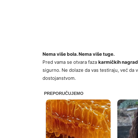
Nema više bola. Nema više tuge.
Pred vama se otvara faza
karmičkih nagra
sigurno. Ne dolaze da vas testiraju, već da 
dostojanstvom.