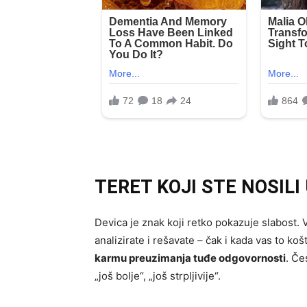
TERET KOJI STE NOSILI 
Devica je znak koji retko pokazuje slabost. V
analizirate i rešavate – čak i kada vas to k
karmu preuzimanja tuđe odgovornosti
. Če
„još bolje“, „još strpljivije“.