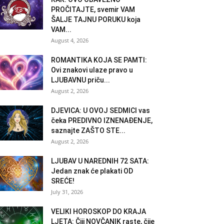
PROČITAJTE, svemir VAM
ŠALJE TAJNU PORUKU koja
VAM...
August 4, 2026
ROMANTIKA KOJA SE PAMTI:
Ovi znakovi ulaze pravo u
LJUBAVNU priču...
August 2, 2026
DJEVICA: U OVOJ SEDMICI vas
čeka PREDIVNO IZNENAĐENJE,
saznajte ZAŠTO STE...
August 2, 2026
LJUBAV U NAREDNIH 72 SATA:
Jedan znak će plakati OD
SREĆE!
July 31, 2026
VELIKI HOROSKOP DO KRAJA
LJETA: Čiji NOVČANIK raste, čije