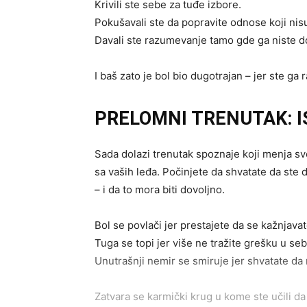
Krivili ste sebe za tuđe izbore.
Pokušavali ste da popravite odnose koji nisu
Davali ste razumevanje tamo gde ga niste do
I baš zato je bol bio dugotrajan – jer ste ga
PRELOMNI TRENUTAK: 
Sada dolazi trenutak spoznaje koji menja s
sa vaših leđa. Počinjete da shvatate da ste 
– i da to mora biti dovoljno.
Bol se povlači jer prestajete da se kažnjava
Tuga se topi jer više ne tražite grešku u seb
Unutrašnji nemir se smiruje jer shvatate da
Zatvara se karmički krug u kome ste učili d