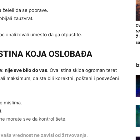
 želeli da se poprave.
bijali zauzvrat.
OV
N
 racionalizovali umesto da ga otpustite.
ŽI
sa
ISTINA KOJA OSLOBAĐA
I
ve:
nije sve bilo do vas
. Ova istina skida ogroman teret
dali maksimum, da ste bili korektni, pošteni i posvećeni
te mislima.
i.
 ne morate sve da kontrolišete.
a
vaša vrednost ne zavisi od žrtvovanja
.