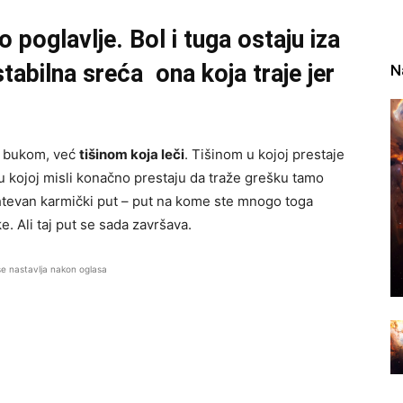
 poglavlje. Bol i tuga ostaju iza
tabilna sreća ona koja traje jer
N
je bukom, već
tišinom koja leči
. Tišinom u kojoj prestaje
i u kojoj misli konačno prestaju da traže grešku tamo
 zahtevan karmički put – put na kome ste mnogo toga
e. Ali taj put se sada završava.
se nastavlja nakon oglasa