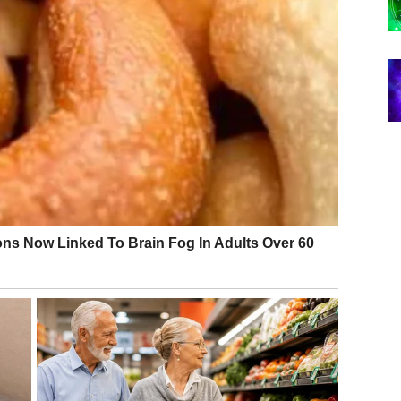
, doslednost i brigu – ali sada
u vašu korist
.
MESTO SUMNJE
spitivanja. Možda ste se pitali da li tražite previše, da
stina je jednostavna:
tražili ste iskrenost i stabilnost
.
ja ne komplikuje, ne nestaje i ne zbunjuje. Neko ko
. Ako ste u vezi, odnos se čisti od sumnji i ulazi u
drame, ostavljajući prostor za nešto zdravije.