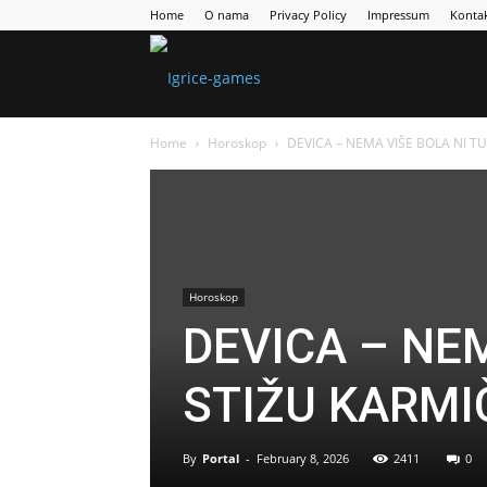
Home
O nama
Privacy Policy
Impressum
Konta
Games
Home
Horoskop
DEVICA – NEMA VIŠE BOLA NI T
Portal
Horoskop
DEVICA – NEM
STIŽU KARMI
By
Portal
-
February 8, 2026
2411
0