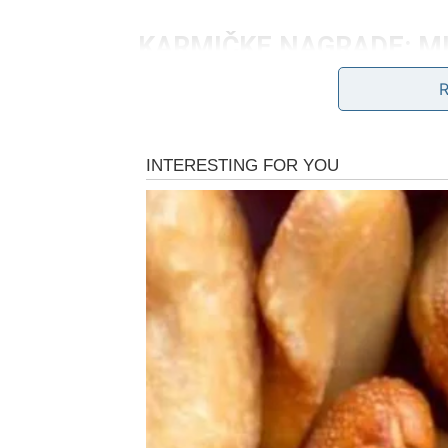
KARMIČKE NAGRADE: MI
Kada karma nagrađuje Devicu, ona to čini k
od sebe. Problemi koji su vas dugo mučili pro
polako se povlače iz vašeg života.
Nagrade koje dolaze uključuju:
rešavanje dugotrajnog problema,
priznanje za trud koji je bio nevidljiv,
olakšanje u svakodnevici,
osećaj da se život konačno „uklapa“.