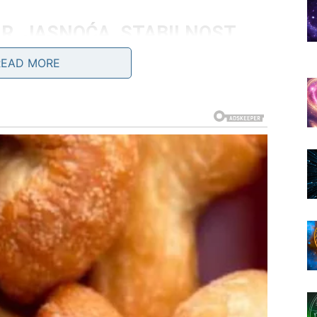
R, JASNOĆA, STABILNOST
READ MORE
roz
red koji vam prija
. Stvari počinju da se slažu same
nalaze rešenja bez borbe. Ljudi koji su vas iscrpljivali