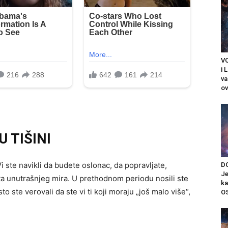
V
i 
v
ov
U TIŠINI
i ste navikli da budete oslonac, da popravljate,
D
Je
ošta unutrašnjeg mira. U prethodnom periodu nosili ste
k
sto ste verovali da ste vi ti koji moraju „još malo više“,
OS