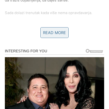
da tražiš objašnjenja, da daješ šanse.
Sada dolazi trenutak kada više nema opravdavanja.
Može doći do:
READ MORE
razgovora koji razotkriva sve nejasnoće,
priznanja koje si čekao,
ili situacije koja ti jasno pokazuje gde stojiš.
Ovo je prelomna tačka:
ili odnos ulazi u ozbiljniju, stabilniju fazu –
ili ti shvataš da si predugo nosio teret sam.
Devica ne odlazi impulsivno.
Ali kada donese odluku – ona je konačna.