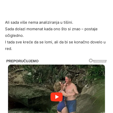
Ali sada više nema analiziranja u tišini.
Sada dolazi momenat kada ono što si znao – postaje
očigledno.
I tada sve kreće da se lomi, ali da bi se konačno dovelo u
red.