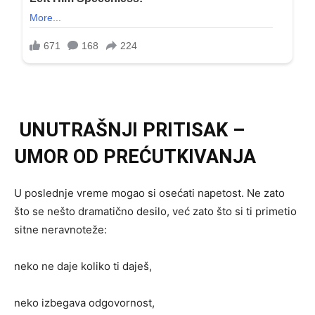
UNUTRAŠNJI PRITISAK –
UMOR OD PREĆUTKIVANJA
U poslednje vreme mogao si osećati napetost. Ne zato
što se nešto dramatično desilo, već zato što si ti primetio
sitne neravnoteže:
neko ne daje koliko ti daješ,
neko izbegava odgovornost,