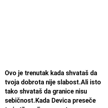
Ovo je trenutak kada shvataš da
tvoja dobrota nije slabost.Ali isto
tako shvataš da granice nisu
sebičnost.Kada Devica preseče