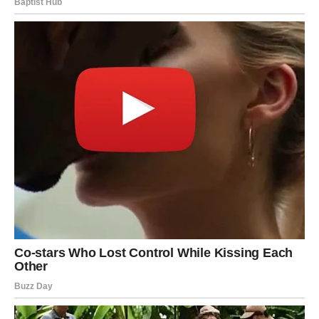
Ovo je period kada postavljaš granice.
Više ne radiš iz obaveze prema drugima – već iz
poštovanja prema sebi.
NOVAC – REALNOST BEZ
EMOCIJE
Finansijski, dolazi momenat kada sagledavaš stvari jasno.
Gde trošiš bez potrebe?
Kome daješ više nego što treba?
Ko koristi tvoju organizovanost i sigurnost?
Ovo je vreme racionalnih odluka. I to ti donosi stabilnost.