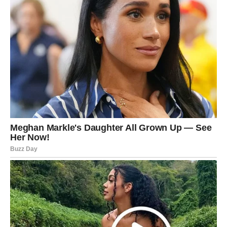
Lomi se:
iluzija da će se neko promeniti bez truda,
navika da ti uvek budeš jači,
potreba da sve držiš pod kontrolom.
Raščišćava se:
ko te poštuje,
šta zaslužuješ,
gde je tvoje mesto.