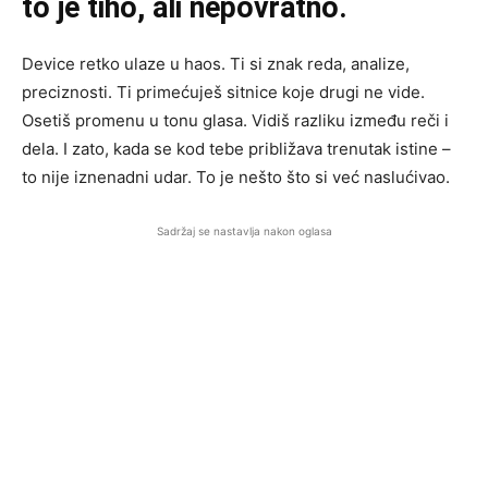
to je tiho, ali nepovratno.
Device retko ulaze u haos. Ti si znak reda, analize,
preciznosti. Ti primećuješ sitnice koje drugi ne vide.
Osetiš promenu u tonu glasa. Vidiš razliku između reči i
dela. I zato, kada se kod tebe približava trenutak istine –
to nije iznenadni udar. To je nešto što si već naslućivao.
Sadržaj se nastavlja nakon oglasa