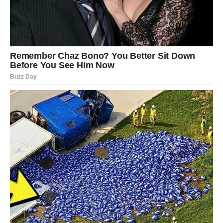
Ako si slobodan
Moguće je javljanje osobe iz prošlosti. Neko ko misli da si
i dalje tu, isti, spreman da razumeš.
Ali sada si drugačiji.
Sada tražiš jasnoću.
Ako se neko vraća – mora doći sa iskrenim namerama, ne
sa polovičnim pričama.
Moguće je i novo poznanstvo – ali ti sada procenjuješ
više nego ikad. Ne zanima te površnost. Zanima te
kvalitet.
POSAO – RAZOTKRIVANJE