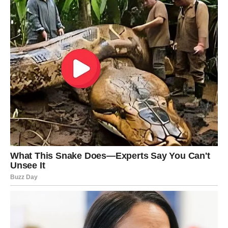
KARMIČKA LEKCIJA – ISTINA
KAO OSLOBAĐANJE
Devica često nosi karmičke lekcije kroz odnose. Učiš da
ne moraš sve popravljati. Učiš da nisi odgovoran za tuđe
greške.
Ako si bio iskren – dolazi nagrada.
Ako si bio potcenjen – dolazi razotkrivanje.
Ako si ćutao na nepravdu – sada dobijaš glas.
Ovo je period kada se jasno razdvaja ko ti je saveznik, a
ko teret.
ŠTA SE LOMI?