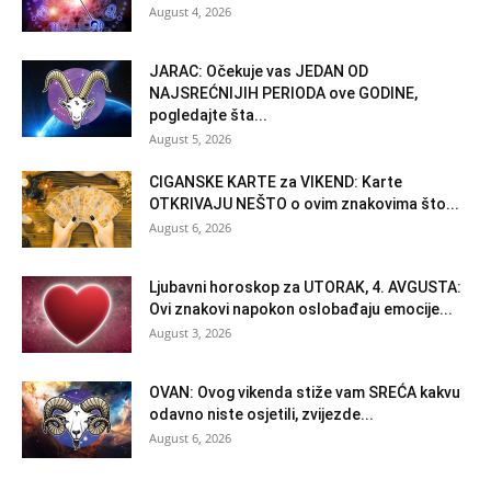
August 4, 2026
JARAC: Očekuje vas JEDAN OD
NAJSREĆNIJIH PERIODA ove GODINE,
pogledajte šta...
August 5, 2026
CIGANSKE KARTE za VIKEND: Karte
OTKRIVAJU NEŠTO o ovim znakovima što...
August 6, 2026
Ljubavni horoskop za UTORAK, 4. AVGUSTA:
Ovi znakovi napokon oslobađaju emocije...
August 3, 2026
OVAN: Ovog vikenda stiže vam SREĆA kakvu
odavno niste osjetili, zvijezde...
August 6, 2026