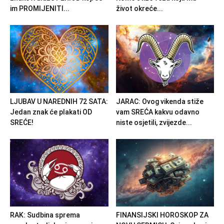
im PROMIJENITI...
život okreće...
LJUBAV U NAREDNIH 72 SATA:
JARAC: Ovog vikenda stiže
Jedan znak će plakati OD
vam SREĆA kakvu odavno
SREĆE!
niste osjetili, zvijezde...
RAK: Sudbina sprema
FINANSIJSKI HOROSKOP ZA