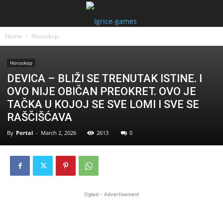
Home
Horoskop
Horoskop
DEVICA – BLIŽI SE TRENUTAK ISTINE. I
OVO NIJE OBIČAN PREOKRET. OVO JE
TAČKA U KOJOJ SE SVE LOMI I SVE SE
RAŠČIŠĆAVA
By
Portal
-
March 2, 2026
2613
0
Oglasi - Advertisement