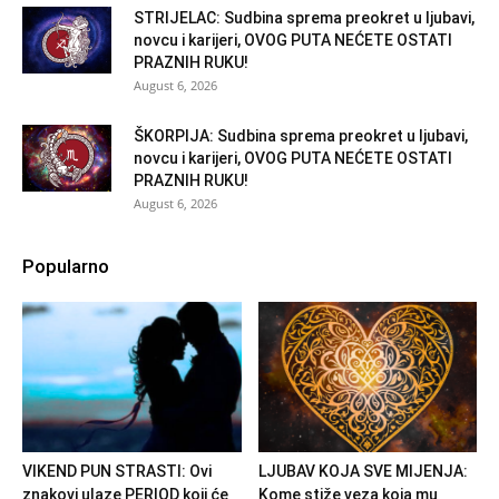
STRIJELAC: Sudbina sprema preokret u ljubavi,
novcu i karijeri, OVOG PUTA NEĆETE OSTATI
PRAZNIH RUKU!
August 6, 2026
ŠKORPIJA: Sudbina sprema preokret u ljubavi,
novcu i karijeri, OVOG PUTA NEĆETE OSTATI
PRAZNIH RUKU!
August 6, 2026
Popularno
VIKEND PUN STRASTI: Ovi
LJUBAV KOJA SVE MIJENJA:
znakovi ulaze PERIOD koji će
Kome stiže veza koja mu