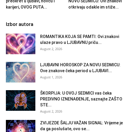
preokret u ljubavi, novcu i
NOVU SEDMICU: Ovi znakovi
karijeri, OVOG PUTA...
otkrivaju odakle im stiže...
Izbor autora
ROMANTIKA KOJA SE PAMTI: Ovi znakovi
ulaze pravo u LJUBAVNU priču...
August 2, 2026
LJUBAVNI HOROSKOP ZA NOVU SEDMICU:
Ove znakove čeka period u LJUBAVI...
August 1, 2026
ŠKORPIJA: U OVOJ SEDMICI vas čeka
PREDIVNO IZNENAĐENJE, saznajte ZAŠTO
STE...
August 2, 2026
ZVIJEZDE ŠALJU VAŽAN SIGNAL: Vrijeme je
da ga poslušate, ovo se...