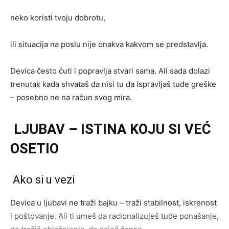
neko koristi tvoju dobrotu,
ili situacija na poslu nije onakva kakvom se predstavlja.
Devica često ćuti i popravlja stvari sama. Ali sada dolazi
trenutak kada shvataš da nisi tu da ispravljaš tuđe greške
– posebno ne na račun svog mira.
LJUBAV – ISTINA KOJU SI VEĆ
OSETIO
Ako si u vezi
Devica u ljubavi ne traži bajku – traži stabilnost, iskrenost
i poštovanje. Ali ti umeš da racionalizuješ tuđe ponašanje,