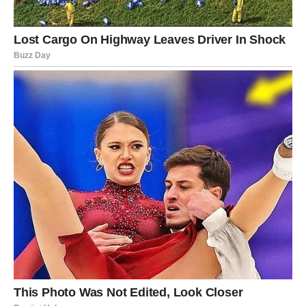
NEPRAVILNOSTI
Na poslu si možda primećivao stvari koje drugi ignorišu.
Možda si preuzimao više nego što je trebalo. Možda si
ćutao na nepravdu jer si verovao da će rad i disciplina sve
rešiti.
Sada dolazi trenutak kada istina izlazi na videlo.
Moguće je:
razotkrivanje nečije neodgovornosti,
priznanje tvog truda,
ili odluka da promeniš sredinu.