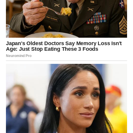
Pred vama su dani velikog poslovnog napretka.
Finansijska situacija postaje stabilnija, a trud konačno
donosi rezultate.
Zvijezde vam donose uspjeh
Pred vama su veoma važni trenuci.
DJEVICA
Vrijeme je da zatvorite jedno poglavlje koje vas je dugo
opterećivalo.
Oslobađanje od starih briga donosi vam veliko olakšanje.