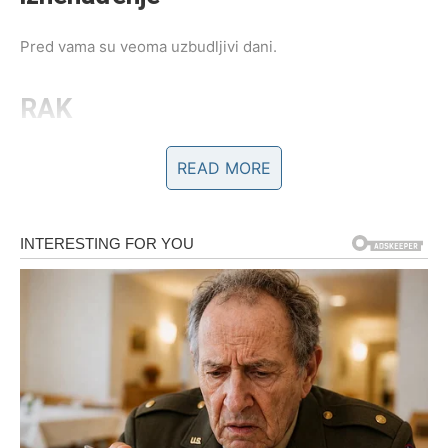
Pred vama su veoma uzbudljivi dani.
RAK
Rakovi ulaze u period koji bi mogao promijeniti mnogo
READ MORE
toga na emotivnom planu.
Ono što ste dugo čekali konačno dolazi bliže ostvarenju.
Ljubavna sreća vam kuca na vrata
Pred vama su veoma nježni i sretni trenuci.
LAV