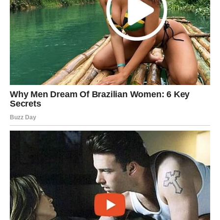
nedostajalo
Pred vama su trenuci puni topline i zadovoljstva.
Narednih 15 dana posebno će obilježiti Rakove, Škorpije i
Vodolije kojima zvijezde donose događaje koji bi mogli
potpuno promijeniti tok narednih mjeseci.
Ovo je period tokom kojeg univerzum pokazuje da se
život može promijeniti mnogo brže nego što mislimo.
Zato budite spremni da prepoznate prilike koje dolaze, jer
neke od njih neće se ponoviti.