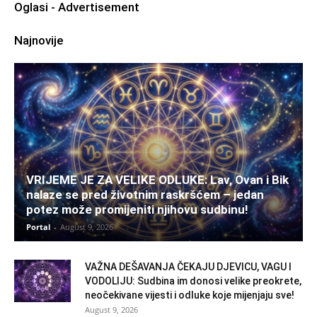
Oglasi - Advertisement
Najnovije
VRIJEME JE ZA VELIKE ODLUKE: Lav, Ovan i Bik
nalaze se pred životnim raskršćem – jedan
potez može promijeniti njihovu sudbinu!
Portal
-
August 9, 2026
VAŽNA DEŠAVANJA ČEKAJU DJEVICU, VAGU I
VODOLIJU: Sudbina im donosi velike preokrete,
neočekivane vijesti i odluke koje mijenjaju sve!
August 9, 2026