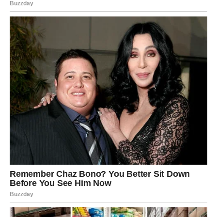
očekivali
Pred vama su veoma uspješni dani.
STRIJELAC
Nova iskustva i nova poznanstva mijenjaju vaš pogled na
budućnost.
Vrijeme je da izađete iz rutine.
Sreća vas vodi prema novim
horizontima
Pred vama su veoma uzbudljivi trenuci.