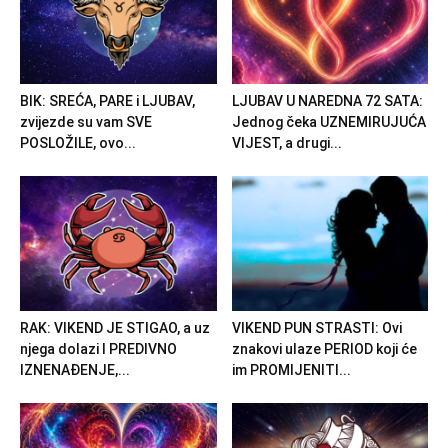
BIK: SREĆA, PARE i LJUBAV,
LJUBAV U NAREDNA 72 SATA:
zvijezde su vam SVE
Jednog čeka UZNEMIRUJUĆA
POSLOŽILE, ovo...
VIJEST, a drugi...
RAK: VIKEND JE STIGAO, a uz
VIKEND PUN STRASTI: Ovi
njega dolazi I PREDIVNO
znakovi ulaze PERIOD koji će
IZNENAĐENJE,...
im PROMIJENITI...