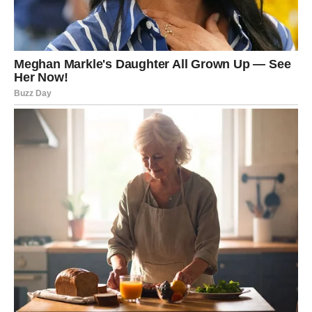
Mir postaje vaša najveća pobjeda
Pred vama su veoma posebni trenuci.
VAGA
Vage očekuje period ispunjen emocijama.
Nova osoba ili nova energija u postojećem odnosu donosi
vam mnogo radosti.
Srce vam pokazuje pravi put
Pred vama su trenuci koje ćete dugo pamtiti.