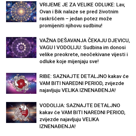
VRIJEME JE ZA VELIKE ODLUKE: Lav,
Ovan i Bik nalaze se pred životnim
raskršćem – jedan potez može
promijeniti njihovu sudbinu!
VAŽNA DEŠAVANJA ČEKAJU DJEVICU,
VAGU I VODOLIJU: Sudbina im donosi
velike preokrete, neočekivane vijesti i
odluke koje mijenjaju sve!
RIBE: SAZNAJTE DETALJNO kakav će
VAM BITI NAREDNI PERIOD, zvijezde
najavljuju VELIKA IZNENAĐENJA!
VODOLIJA: SAZNAJTE DETALJNO
kakav će VAM BITI NAREDNI PERIOD,
zvijezde najavljuju VELIKA
IZNENAĐENJA!