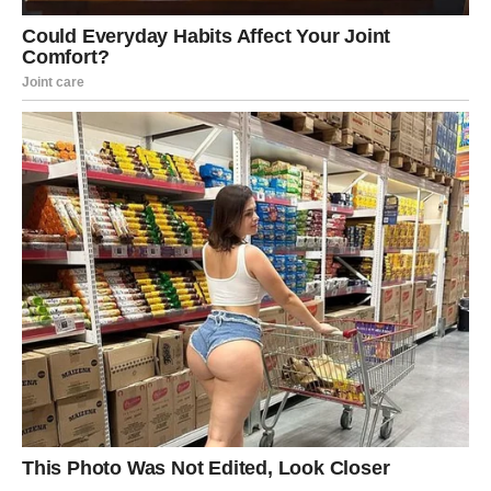
ŠKORPIJA
Pred vama je snažan finansijski preokret.
Moguća je nova poslovna ponuda ili prilika za dodatnu
zaradu.
Novac dolazi iz pravca koji niste