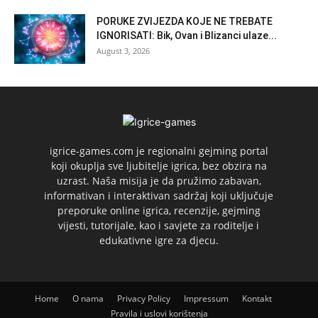
PORUKE ZVIJEZDA KOJE NE TREBATE
IGNORISATI: Bik, Ovan i Blizanci ulaze...
August 3, 2026
igrice-games.com je regionalni gejming portal
koji okuplja sve ljubitelje igrica, bez obzira na
uzrast. Naša misija je da pružimo zabavan,
informativan i interaktivan sadržaj koji uključuje
preporuke online igrica, recenzije, gejming
vijesti, tutorijale, kao i savjete za roditelje i
edukativne igre za djecu.
Home
O nama
Privacy Policy
Impressum
Kontakt
Pravila i uslovi korištenja