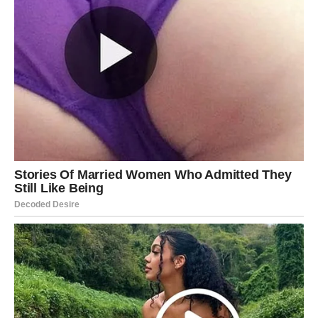
Budite otvoreni za ono što dolazi.
Velike promjene počinju upravo
sada
Pred vama su veoma posebni trenuci.
RIBE
Ribe ulaze u period unutrašnjeg mira i emotivne
stabilnosti.
Ljudi koje volite bit će vaš najveći izvor sreće.
Duša pronalazi ono što joj je