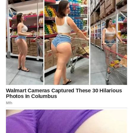
JARAC
Jarčevima dolazi potvrda da su bili na pravom putu.
Sve ono što ste ulagali sada počinje davati konkretne
rezultate.
Strpljenje vam donosi nagradu
Pred vama su veoma važni trenuci.
VODOLIJA
Zvijezde vam donose iznenadnu priliku koja bi mogla
promijeniti vaše planove.