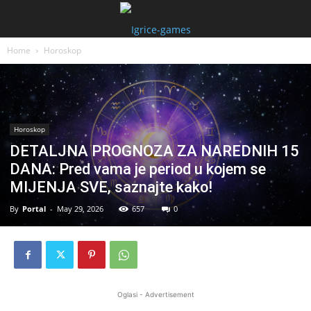
Home
Horoskop
Horoskop
DETALJNA PROGNOZA ZA NAREDNIH 15
DANA: Pred vama je period u kojem se
MIJENJA SVE, saznajte kako!
By
Portal
-
May 29, 2026
657
0
Oglasi - Advertisement