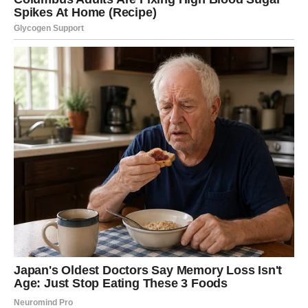
jasnoću – ili se odnos produbljuje, ili shvatate da nešto
nije za vas.
Društveni kontakti su naglašeni, ali vam je potreban mir.
Finansijski – stabilno. Vikend vas uči da birate sebe bez
griže savesti.
ŠKORPIJA
Škorpija ulazi u vikend
intenzivnih emocija
. Ciganska
sudbina kaže da istina izlazi na videlo – hteli vi to ili ne.
Ljubav je duboka, strastvena, ali može doneti i ljubomoru.
Novac dolazi kroz iznenadnu vest ili dogovor. Ovaj vikend
vam donosi moć, ali i odgovornost. Ne igrajte se tuđim
emocijama – karma sve pamti.
STRELAC