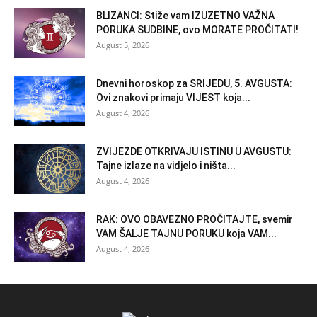
BLIZANCI: Stiže vam IZUZETNO VAŽNA
PORUKA SUDBINE, ovo MORATE PROČITATI!
August 5, 2026
Dnevni horoskop za SRIJEDU, 5. AVGUSTA:
Ovi znakovi primaju VIJEST koja...
August 4, 2026
ZVIJEZDE OTKRIVAJU ISTINU U AVGUSTU:
Tajne izlaze na vidjelo i ništa...
August 4, 2026
RAK: OVO OBAVEZNO PROČITAJTE, svemir
VAM ŠALJE TAJNU PORUKU koja VAM...
August 4, 2026