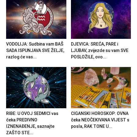
VODOLIJA: Sudbina vam BAŠ
DJEVICA: SREĆA, PARE i
SADA ISPUNJAVA SVE ŽELJE,
LJUBAV, zvijezde su vam SVE
razlog će vas...
POSLOŽILE, ovo...
RIBE: U OVOJ SEDMICI vas
CIGANSKI HOROSKOP: OVNA
čeka PREDIVNO
čeka NEOČEKIVANA VIJEST s
IZNENAĐENJE, saznajte
posla, RAK TONE U...
ZAŠTO STE...