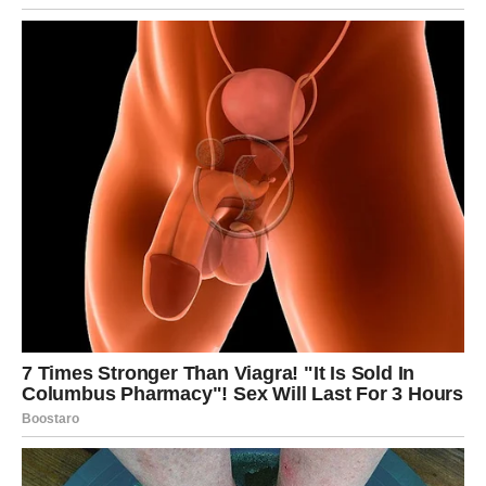
Strelac ovog vikenda oseća
poziv za promenu i slobodu
.
Ciganske karte govore o putu, ideji ili razgovoru koji
otvara novu perspektivu. Ljubav dolazi kroz smeh,
spontanost i iskrenost.
Slobodni Strelčevi mogu upoznati osobu koja ih inspiriše.
Ovo je vikend radosti, ali i važnih uvida. Ne ignorišite
osećaj koji vam govori da je vreme za nešto novo.
JARAC
Jarac ulazi u vikend
karmičke pravde
. Ciganska sudbina
kaže da se trud prepoznaje, čak i ako se to ne kaže
naglas. Ljubavno – stabilnost ili odluka da više ne
pristajete na manje nego što zaslužujete.
Finansijski – dobar znak za rešavanje problema. Ovo je
vikend kada Jarac oseća olakšanje i tiho zadovoljstvo. Ne