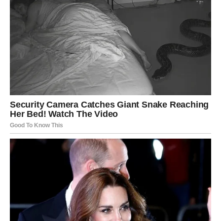
osećaj da ste voljeni.
Slobodne Ribe mogu započeti emotivnu priču, dok
zauzete produbljuju odnos. Ovo je vikend ispunjenja, ali i
duhovnog rasta. Verujte onome što osećate – nećete
pogrešiti.