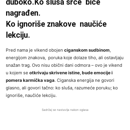
duboko.Ko sluša srce biće
nagrađen.
Ko ignoriše znakove naučiće
lekciju.
Pred nama je vikend obojen
ciganskom sudbinom
,
energijom znakova, poruka koje dolaze tiho, ali ostavljaju
snažan trag. Ovo nisu obični dani odmora – ovo je vikend
u kojem se
otkrivaju skrivene istine, bude emocije i
pomera karmička vaga
. Ciganska energija ne govori
glasno, ali govori tačno: ko sluša, razumeće poruku; ko
ignoriše, naučiće lekciju.
Sadržaj se nastavlja nakon oglasa