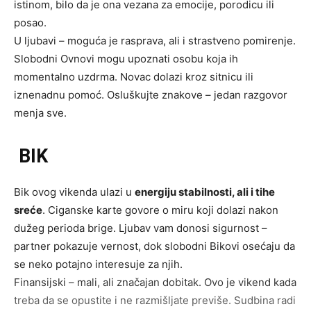
istinom, bilo da je ona vezana za emocije, porodicu ili
posao.
U ljubavi – moguća je rasprava, ali i strastveno pomirenje.
Slobodni Ovnovi mogu upoznati osobu koja ih
momentalno uzdrma. Novac dolazi kroz sitnicu ili
iznenadnu pomoć. Osluškujte znakove – jedan razgovor
menja sve.
BIK
Bik ovog vikenda ulazi u
energiju stabilnosti, ali i tihe
sreće
. Ciganske karte govore o miru koji dolazi nakon
dužeg perioda brige. Ljubav vam donosi sigurnost –
partner pokazuje vernost, dok slobodni Bikovi osećaju da
se neko potajno interesuje za njih.
Finansijski – mali, ali značajan dobitak. Ovo je vikend kada
treba da se opustite i ne razmišljate previše. Sudbina radi