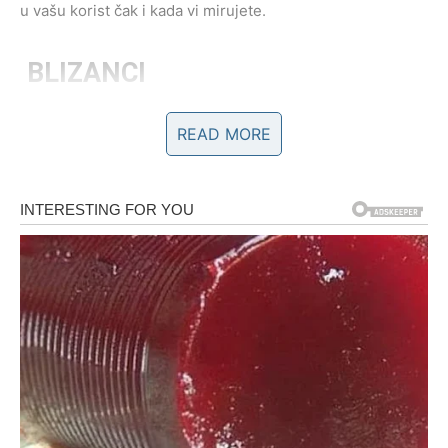
u vašu korist čak i kada vi mirujete.
BLIZANCI
Za Blizance je ovo vikend
dvojnosti i unutrašnjih dilema
.
READ MORE
Ciganska sudbina pokazuje dve staze – jednu poznatu i
jednu nepoznatu. U ljubavi se vraćaju misli o osobi iz
prošlosti, a neki Blizanci mogu dobiti poruku koja ih
emotivno uzdrma.
Važno je da ne donosite ishitrene odluke. Vikend služi da
shvatite šta zaista želite. Novac nije u fokusu, ali jedna
ideja se rađa – zapamtite je.
RAK
Rak je pod snažnom zaštitom ovog vikenda. Ciganska
energija govori o
suzi koja se pretvara u osmeh
. Ljubav