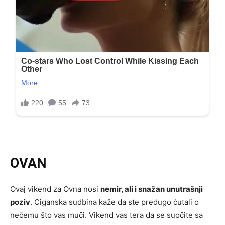
OVAN
Ovaj vikend za Ovna nosi
nemir, ali i snažan unutrašnji
poziv
. Ciganska sudbina kaže da ste predugo ćutali o
nečemu što vas muči. Vikend vas tera da se suočite sa