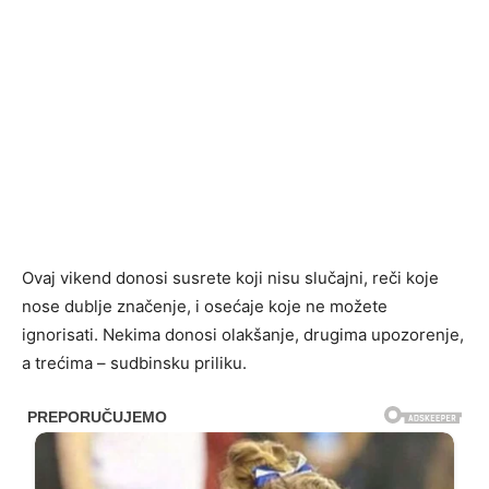
Ovaj vikend donosi susrete koji nisu slučajni, reči koje
nose dublje značenje, i osećaje koje ne možete
ignorisati. Nekima donosi olakšanje, drugima upozorenje,
a trećima – sudbinsku priliku.