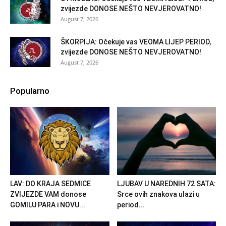
zvijezde DONOSE NEŠTO NEVJEROVATNO!
August 7, 2026
ŠKORPIJA: Očekuje vas VEOMA LIJEP PERIOD,
zvijezde DONOSE NEŠTO NEVJEROVATNO!
August 7, 2026
Popularno
LAV: DO KRAJA SEDMICE
LJUBAV U NAREDNIH 72 SATA:
ZVIJEZDE VAM donose
Srce ovih znakova ulazi u
GOMILU PARA i NOVU...
period...