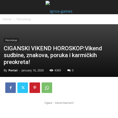
Home
Horoskop
Horoskop
CIGANSKI VIKEND HOROSKOP:Vikend
sudbine, znakova, poruka i karmičkih
preokreta!
By
Portal
-
January 16, 2026
4369
0
Oglasi - Advertisement