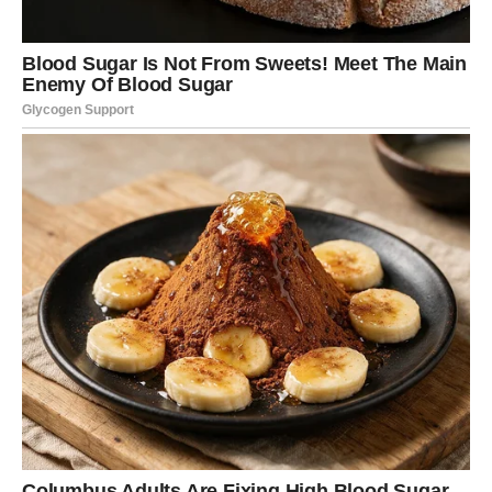
DEVICA
Za Devicu je ovo vikend
unutrašnjeg čišćenja
. Ciganska
sudbina pokazuje da ste previše toga nosili u sebi.
Vikend vam donosi potrebu za tišinom, redom i
razmišljanjem.
U ljubavi – iskren razgovor može promeniti tok odnosa.
Slobodne Device shvataju da ne žele više polovične
emocije. Ovo je vikend odluke, ali tihe i mudre.
VAGA
Vaga ovog vikenda traži ravnotežu između srca i razuma.
Ciganske karte govore o
važnom izboru
. Ljubav zahteva