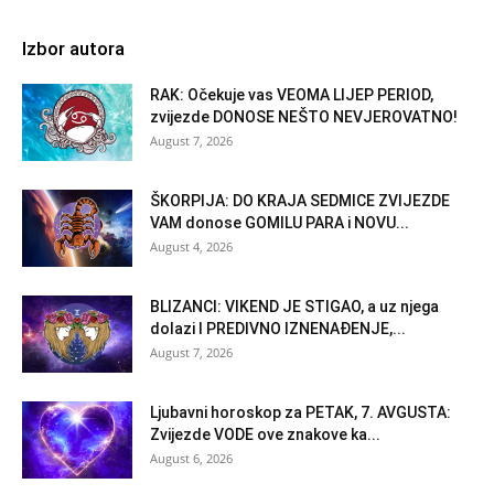
Izbor autora
RAK: Očekuje vas VEOMA LIJEP PERIOD,
zvijezde DONOSE NEŠTO NEVJEROVATNO!
August 7, 2026
ŠKORPIJA: DO KRAJA SEDMICE ZVIJEZDE
VAM donose GOMILU PARA i NOVU...
August 4, 2026
BLIZANCI: VIKEND JE STIGAO, a uz njega
dolazi I PREDIVNO IZNENAĐENJE,...
August 7, 2026
Ljubavni horoskop za PETAK, 7. AVGUSTA:
Zvijezde VODE ove znakove ka...
August 6, 2026