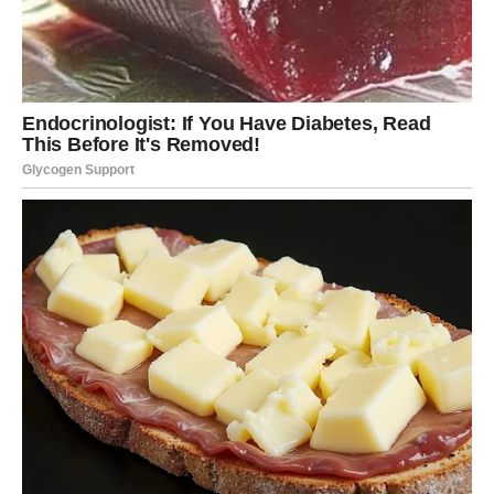
vam donosi nežnost, razumevanje i potvrdu da niste
sami. Zauzeti Rakovi jačaju odnos, dok slobodni mogu
doživeti emotivni susret koji deluje sudbinski.
Porodica i dom su u centru pažnje. Ovo je vikend
isceljenja, razgovora i topline. Intuicija vam je izuzetno
jaka – slušajte je.
LAV
Lav ovog vikenda oseća
poziv sudbine da zablista
, ali ne
kroz buku, već kroz stav i držanje. Ciganske karte govore
o priznanju koje dolazi, ali i o testu ponosa. U ljubavi –
strast, ali i potreba da kontrolišete emocije.
Neko vas posmatra i procenjuje. Finansijski – povoljan
vikend za dogovore i planove. Ne namećite se – vaša
energija govori sama za sebe.