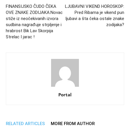
FINANSIJSKO ČUDO ČEKA
LJUBAVNI VIKEND HOROSKOP:
OVE ZNAKE ZODIJAKA:Novac
Pred Ribama je vikend pun
stiže iz neočekivanih izvora
ljubavi a šta čeka ostale znake
sudbina nagrađuje strpljenje i
zodijaka?
hrabrost Bik Lav Skorpija
Strelac I jarac !
Portal
RELATED ARTICLES
MORE FROM AUTHOR