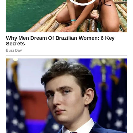
U ljubavi dolazi period nežnosti i bliskosti. Ribe koje su u
vezi mogu doživeti lepe trenutke sa partnerom, dok
slobodne Ribe mogu upoznati osobu koja im donosi
osećaj topline.