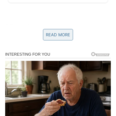
Blizanci
READ MORE
Za Blizance sledeća sedmica donosi mnogo komunikacije
i novih informacija. Mogući su razgovori, poruke ili susreti
koji vas navode da razmišljate o novim planovima.
Na poslovnom planu mogu se pojaviti prilike koje dolaze
iznenada. Važno je da budete otvoreni za nove ideje i
saradnje.
U ljubavi može doći do susreta sa osobom iz prošlosti ili
zanimljivog poznanstva koje budi radoznalost. Blizanci
koji su u vezi mogu rešiti nesporazume kroz iskren
razgovor.