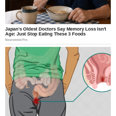
Rak
Rakovi ulaze u veoma emotivnu sedmicu. U narednim
danima mogli biste razmišljati o odnosima i ljudima koji
imaju posebno mesto u vašem životu.
Na poslovnom planu mogu se pojaviti prilike koje donose
stabilnost ili podršku od osobe koja veruje u vaše
sposobnosti.
U ljubavi dolazi veoma lep period. Rakovi koji su u vezi
mogu osetiti veću bliskost sa partnerom, dok slobodni
Rakovi mogu upoznati osobu koja ih osvaja svojom
pažnjom i toplinom.