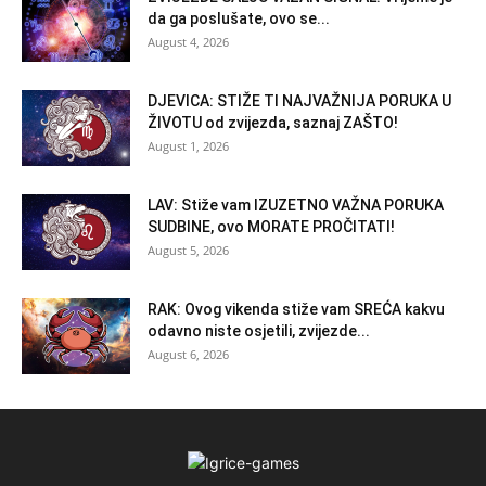
da ga poslušate, ovo se...
August 4, 2026
DJEVICA: STIŽE TI NAJVAŽNIJA PORUKA U
ŽIVOTU od zvijezda, saznaj ZAŠTO!
August 1, 2026
LAV: Stiže vam IZUZETNO VAŽNA PORUKA
SUDBINE, ovo MORATE PROČITATI!
August 5, 2026
RAK: Ovog vikenda stiže vam SREĆA kakvu
odavno niste osjetili, zvijezde...
August 6, 2026