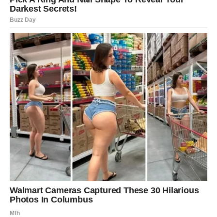
vezi sa planovima za budućnost.
Na poslu se mogu pojaviti nove prilike koje zahtevaju
strpljenje i organizaciju. Vaša preciznost i posvećenost
mogu vam doneti priznanje.
U ljubavi je moguć razgovor koji donosi važne odgovore.
Slobodne Device mogu upoznati osobu koja ih privlači
iskrenošću i smirenošću.
Vaga
Vage ulaze u sedmicu u kojoj emocije dolaze u prvi plan.
Ovo je vreme kada ćete želeti više harmonije i lepih
trenutaka sa ljudima koje volite.
Na poslovnom planu mogu se pojaviti nove ideje ili