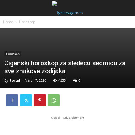
Home
Horoskop
Horoskop
Ciganski horoskop za sledeću sedmicu za
sve znakove zodijaka
By
Portal
-
March 7, 2026
4255
0
Oglasi - Advertisement