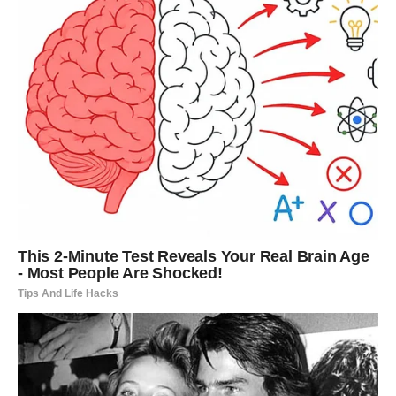
Škorpije mogu upoznati osobu koja budi snažnu
privlačnost.
Strelac
Strelčevi u narednoj sedmici mogu osetiti želju za
promenom i novim iskustvima. Moguće je putovanje,
zanimljiv susret ili nova ideja koja vas inspiriše.
Na poslovnom planu dolaze prilike koje mogu doneti
napredak.
U ljubavi je moguć susret koji dolazi potpuno spontano,
ali koji može postati veoma važan.
Jarac