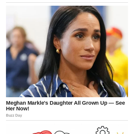
saradnje koje vam donose napredak.
U ljubavi su mogući romantični trenuci. Slobodne Vage
mogu upoznati osobu koja ih osvaja harizmom i toplinom.
Škorpija
Škorpije očekuje intenzivna sedmica u kojoj će intuicija
igrati veoma važnu ulogu. U narednim danima mogli biste
shvatiti istinu o nekoj situaciji ili osobi.
Na poslovnom planu moguće su promene koje vam
otvaraju nova vrata. Važno je da ostanete smireni i da
pažljivo donosite odluke.
U ljubavi dolazi period dubokih emocija. Škorpije koje su
u vezi mogu produbiti odnos sa partnerom, dok slobodne