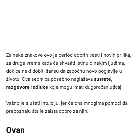
Za neke znakove ovo je period dobrih vesti i novih prilika,
za druge vreme kada će shvatiti istinu o nekim ljudima,
dok će neki dobiti šansu da započnu novo poglavlje u
životu. Ova sedmica posebno naglašava
susrete,
razgovore i odluke
koje mogu imati dugoročan uticaj.
Važno je slušati intuiciju, jer će ona mnogima pomoći da
prepoznaju šta je zaista dobro za njih.
Ovan