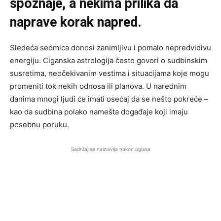
spoznaje, a nekima prilika da
naprave korak napred.
Sledeća sedmica donosi zanimljivu i pomalo nepredvidivu
energiju. Ciganska astrologija često govori o sudbinskim
susretima, neočekivanim vestima i situacijama koje mogu
promeniti tok nekih odnosa ili planova. U narednim
danima mnogi ljudi će imati osećaj da se nešto pokreće –
kao da sudbina polako namešta događaje koji imaju
posebnu poruku.
Sadržaj se nastavlja nakon oglasa