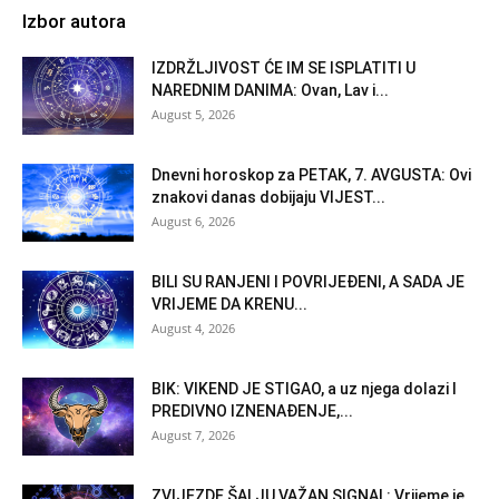
Izbor autora
IZDRŽLJIVOST ĆE IM SE ISPLATITI U
NAREDNIM DANIMA: Ovan, Lav i...
August 5, 2026
Dnevni horoskop za PETAK, 7. AVGUSTA: Ovi
znakovi danas dobijaju VIJEST...
August 6, 2026
BILI SU RANJENI I POVRIJEĐENI, A SADA JE
VRIJEME DA KRENU...
August 4, 2026
BIK: VIKEND JE STIGAO, a uz njega dolazi I
PREDIVNO IZNENAĐENJE,...
August 7, 2026
ZVIJEZDE ŠALJU VAŽAN SIGNAL: Vrijeme je