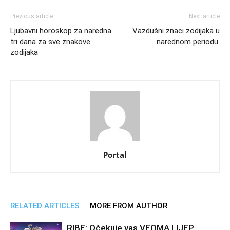
Previous article
Next article
Ljubavni horoskop za naredna
Vazdušni znaci zodijaka u
tri dana za sve znakove
narednom periodu.
zodijaka
Portal
RELATED ARTICLES
MORE FROM AUTHOR
RIBE: Očekuje vas VEOMA LIJEP