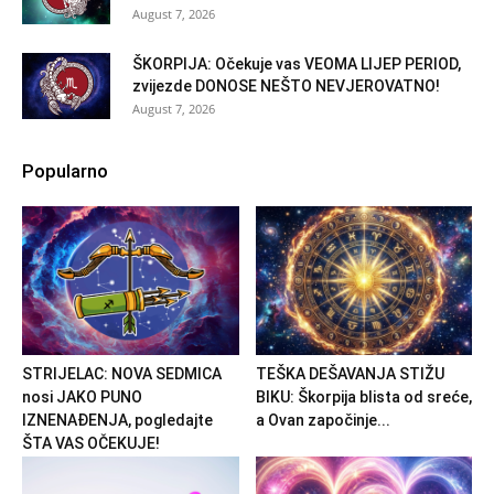
August 7, 2026
ŠKORPIJA: Očekuje vas VEOMA LIJEP PERIOD,
zvijezde DONOSE NEŠTO NEVJEROVATNO!
August 7, 2026
Popularno
STRIJELAC: NOVA SEDMICA
TEŠKA DEŠAVANJA STIŽU
nosi JAKO PUNO
BIKU: Škorpija blista od sreće,
IZNENAĐENJA, pogledajte
a Ovan započinje...
ŠTA VAS OČEKUJE!