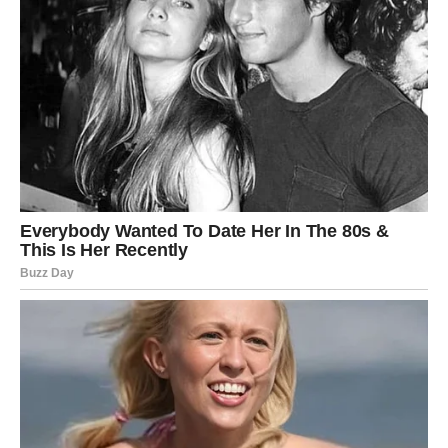
Jarčevi ulaze u sedmicu u kojoj se trud može konačno
isplatiti. Na poslovnom planu mogu dobiti priznanje ili
priliku koja donosi stabilnost.
U ljubavi dolazi period sigurnosti i razumevanja. Partner
može pokazati koliko mu je stalo kroz podršku i pažnju.
Slobodni Jarčevi mogu upoznati osobu koja deli njihove
vrednosti i pogled na život.
Vodolija
Vodolije u narednim danima mogu dobiti zanimljive ideje i
prilike za promene. Mogući su susreti sa ljudima koji vas