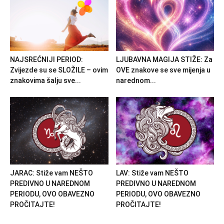
NAJSREĆNIJI PERIOD:
LJUBAVNA MAGIJA STIŽE: Za
Zvijezde su se SLOŽILE – ovim
OVE znakove se sve mijenja u
znakovima šalju sve...
narednom...
JARAC: Stiže vam NEŠTO
LAV: Stiže vam NEŠTO
PREDIVNO U NAREDNOM
PREDIVNO U NAREDNOM
PERIODU, OVO OBAVEZNO
PERIODU, OVO OBAVEZNO
PROČITAJTE!
PROČITAJTE!