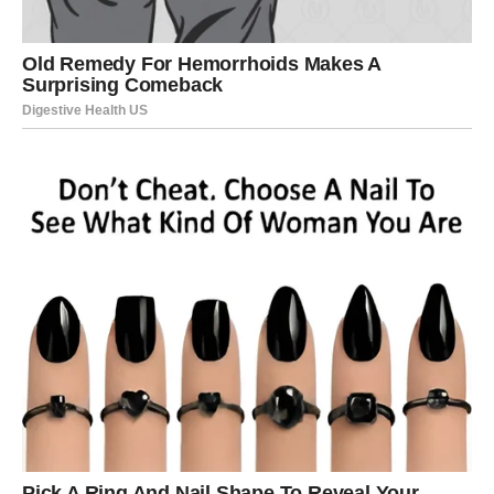
Lav
Lavovima sledeća sedmica donosi energiju i želju za
promenama. Ovo je period kada možete pokazati svoje
sposobnosti i ostvariti napredak.
Na poslovnom planu mogu se pojaviti nove ideje ili
projekti koji vam donose priliku da zablistate.
U ljubavi dolazi period romantike. Partner može pokazati
više pažnje i nežnosti, dok slobodni Lavovi mogu
upoznati osobu koja ih inspiriše i budi njihovu strast.
Devica
Device u narednoj sedmici mogu razmišljati o važnim
odlukama. Ovo je period kada ćete želeti više jasnoće u