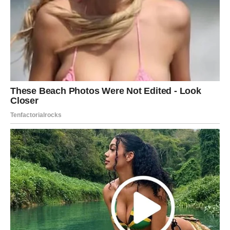
inspirišu i motivišu.
Na poslovnom planu mogu se pojaviti nove mogućnosti
koje vam otvaraju drugačiji pravac.
U ljubavi dolazi period iznenađenja. Slobodne Vodolije
mogu upoznati osobu koja ih odmah intrigira svojom
energijom.
Ribe
Ribe ulaze u veoma emotivnu sedmicu. U narednim
danima možete osetiti snažnu intuiciju i potrebu za mirom
i stabilnošću.
Na poslovnom planu mogu se pojaviti ideje koje donose
inspiraciju.