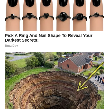
srce
Pred vama su veoma nježni i romantični trenuci.
LAV
Lavovima dolazi mnogo pažnje i komplimenata.
Jedna osoba sada ne može sakriti koliko je očarana vama.
Ljubav vam podiže raspoloženje
Pred vama su veoma romantični trenuci.
DJEVICA