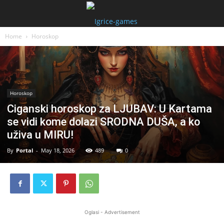
Home
Horoskop
Horoskop
Ciganski horoskop za LJUBAV: U Kartama
se vidi kome dolazi SRODNA DUŠA, a ko
uživa u MIRU!
By
Portal
-
May 18, 2026
489
0
Oglasi - Advertisement