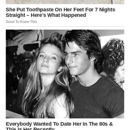
VAGA
Karte vam donose veoma romantičan i sudbinski period.
Ako ste slobodni, moguće je poznanstvo koje djeluje kao
da je zapisano u kartama sudbine.
Upoznajete svoju srodnu dušu
Pred vama su trenuci koje ćete dugo pamtiti.
ŠKORPIJA
Pred vama je veoma snažna i strastvena ljubavna
energija.