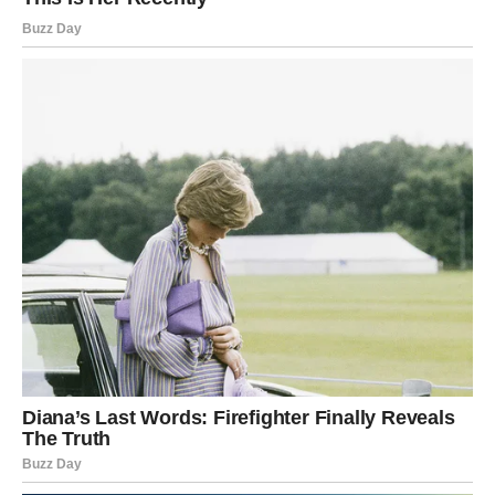
Jedna osoba sada budi emocije koje više ne možete
ignorisati.
Bit ćete nevjerovatno zaljubljeni
Pred vama su veoma intenzivni trenuci.
STRIJELAC
Nova energija donosi vam spontane susrete i mnogo
pozitivnih emocija.
Jedna osoba vraća vam vjeru da ljubav može biti
jednostavna i iskrena.
Sreća vam dolazi neočekivano