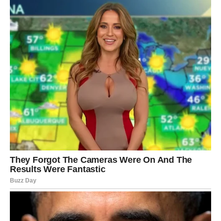
Pred vama su veoma lijepi trenuci.
JARAC
Jarčevi konačno ulaze u period mira i emotivne
stabilnosti.
Poslije mnogo razočaranja dolazi osjećaj sigurnosti i
unutrašnjeg zadovoljstva.
Konačno uživate u ljubavnom miru
Pred vama su veoma važni trenuci sreće.
VODOLIJA