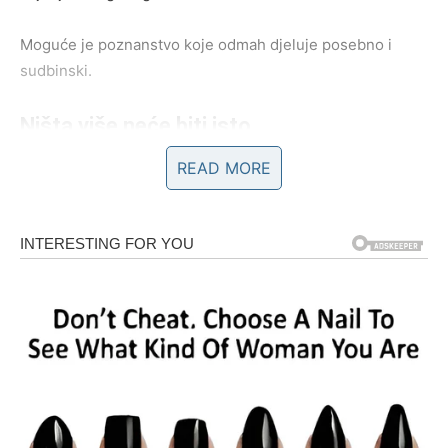
Moguće je poznanstvo koje odmah djeluje posebno i
sudbinski.
Ništa više neće biti isto
READ MORE
Pred vama su veoma uzbudljivi emotivni trenuci.
RAK
Rakovi su među najvećim ljubavnim miljenicima ciganskih
karata.
Poslije mnogo tuge dolazi osoba koja vam vraća vjeru u
ljubav.
Sudbina vam šalje emocije koje liječe