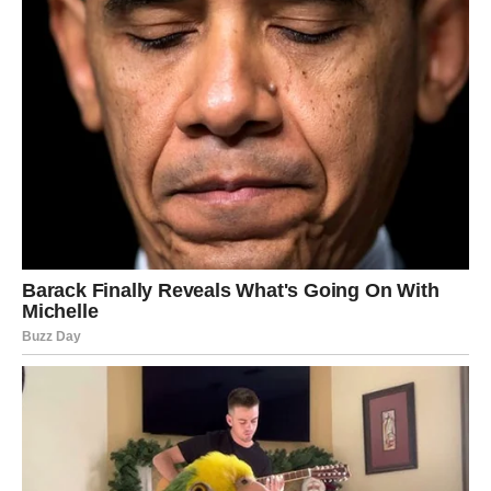
Karte vam donose neočekivanu ljubavnu priču koja
potpuno mijenja vaše planove.
Jedna osoba sada zauzima posebno mjesto u vašem
srcu.
Sudbina vam otvara vrata ljubavi
Pred vama su veoma posebni trenuci.
RIBE
Ribe ulaze u jedan od najnježnijih i najemotivnijih perioda
u posljednje vrijeme.
Ljubav, pažnja i osjećaj pripadnosti konačno postaju dio
vaše svakodnevice.