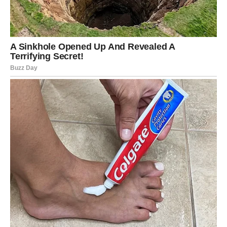
Pred vama su trenuci tokom kojih više nećete moći
skrivati emocije.
Jedna osoba budi osjećaje koje ste dugo pokušavali
kontrolisati.
Srce bira iskreno i bez straha
Pred vama su veoma posebni trenuci.