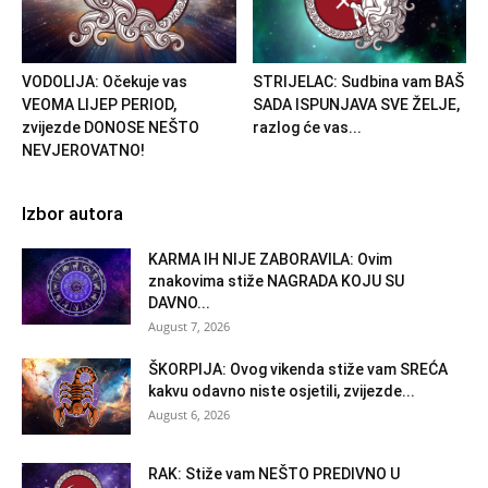
VODOLIJA: Očekuje vas
STRIJELAC: Sudbina vam BAŠ
VEOMA LIJEP PERIOD,
SADA ISPUNJAVA SVE ŽELJE,
zvijezde DONOSE NEŠTO
razlog će vas...
NEVJEROVATNO!
Izbor autora
KARMA IH NIJE ZABORAVILA: Ovim
znakovima stiže NAGRADA KOJU SU
DAVNO...
August 7, 2026
ŠKORPIJA: Ovog vikenda stiže vam SREĆA
kakvu odavno niste osjetili, zvijezde...
August 6, 2026
RAK: Stiže vam NEŠTO PREDIVNO U