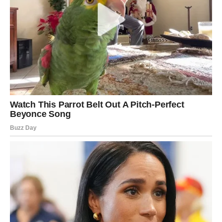
Duša konačno pronalazi svoju sreću
Pred vama su trenuci puni nježnosti i ljubavi.
Ciganski horoskop za ljubav donosi mnogim znakovima
Zodijaka emocije, romantiku i sudbinske susrete, ali
posebno će blistati Vage kojima karte donose srodnu
dušu i Jarčevi koji konačno pronalaze emotivni mir.
Ovo je period tokom kojeg sudbina pokazuje da prava
ljubav dolazi onda kada srce prestane sumnjati i počne
vjerovati osjećajima.