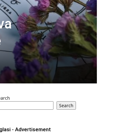
va
e
earch
Search
glasi - Advertisement