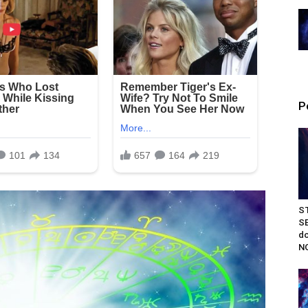
P
S
S
do
NO