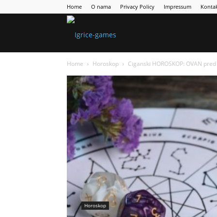
Home
O nama
Privacy Policy
Impressum
Konta
Games
Home
Horoskop
Ciganski HOROSKOP: OVAN pred šok
Portal
Horoskop