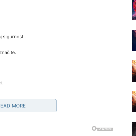
j sigurnosti.
značite.
i.
READ MORE
u željeli čuti.
i i pokazuje kome zaista možete vjerovati.