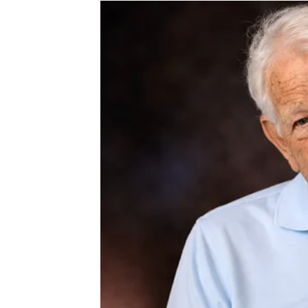
Istina mijenja mnogo toga
Pred vama su veoma emotivni i važni trenuc
RAK
Rakovi su najveći miljenici ciganskih karata
Sreća vam dolazi kroz ljubav, porodicu i lijep
Plivate u sreći i pozitivnoj energi
Pred vama su veoma nježni i sretni trenuci.
LAV