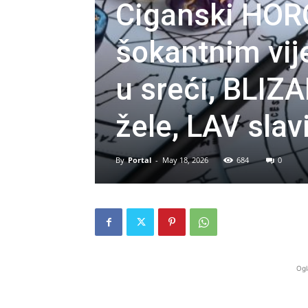
Ciganski HOR
šokantnim vij
u sreći, BLIZ
žele, LAV slav
By
Portal
-
May 18, 2026
684
0
Ogl