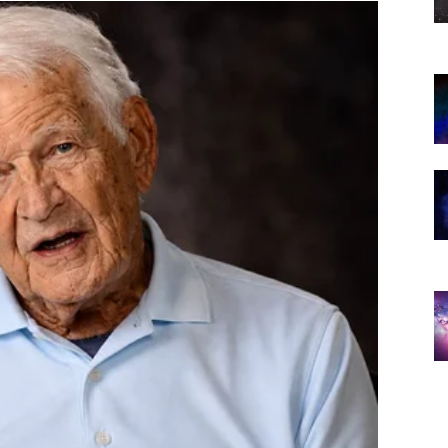
i.
 u ovom periodu.
e vijesti koje ste dugo čekali.
ji