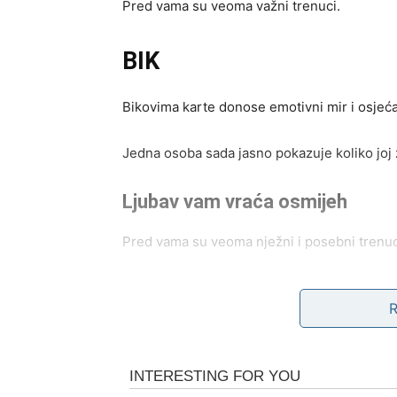
Pred vama su veoma važni trenuci.
BIK
Bikovima karte donose emotivni mir i osjeća
Jedna osoba sada jasno pokazuje koliko joj 
Ljubav vam vraća osmijeh
Pred vama su veoma nježni i posebni trenuc
BLIZANCI
Blizanci uskoro saznaju istinu koju možda nis
Jedna osoba ili situacija sada vam otvara oč