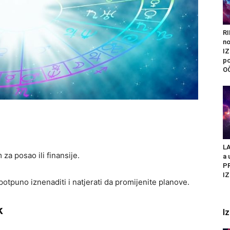
R
n
I
po
O
LA
a posao ili finansije.
a 
P
IZ
otpuno iznenaditi i natjerati da promijenite planove.
k
I