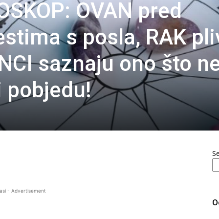
OSKOP: OVAN pred
estima s posla, RAK pli
ANCI saznaju ono što n
i pobjedu!
S
asi - Advertisement
O