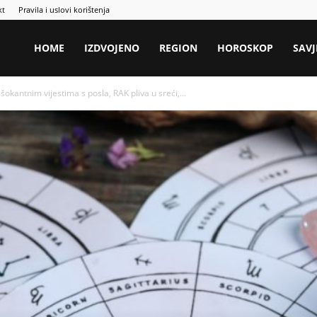
kt
Pravila i uslovi korištenja
HOME
IZDVOJENO
REGION
HOROSKOP
SAVJ
antnim vijestima s posla, RAK pliva u sreći,...