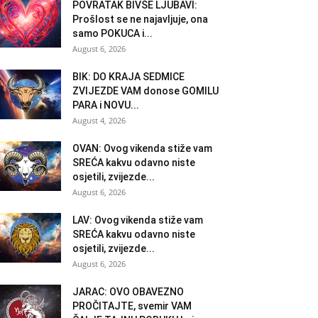
POVRATAK BIVŠE LJUBAVI:
Prošlost se ne najavljuje, ona
samo POKUCA i...
August 6, 2026
BIK: DO KRAJA SEDMICE
ZVIJEZDE VAM donose GOMILU
PARA i NOVU...
August 4, 2026
OVAN: Ovog vikenda stiže vam
SREĆA kakvu odavno niste
osjetili, zvijezde...
August 6, 2026
LAV: Ovog vikenda stiže vam
SREĆA kakvu odavno niste
osjetili, zvijezde...
August 6, 2026
JARAC: OVO OBAVEZNO
PROČITAJTE, svemir VAM