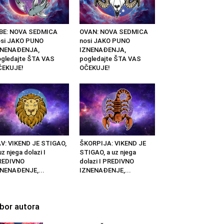
IBE: NOVA SEDMICA
OVAN: NOVA SEDMICA
osi JAKO PUNO
nosi JAKO PUNO
ZNENAĐENJA,
IZNENAĐENJA,
gledajte ŠTA VAS
pogledajte ŠTA VAS
ČEKUJE!
OČEKUJE!
V: VIKEND JE STIGAO,
ŠKORPIJA: VIKEND JE
uz njega dolazi I
STIGAO, a uz njega
REDIVNO
dolazi I PREDIVNO
NENAĐENJE,...
IZNENAĐENJE,...
zbor autora