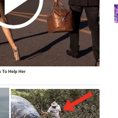
ada pokazuje poštovanje i divljenje.
a ili uspeh koji vam vraća samopouzdanje.
erovali u sebe
.
jnih odluka. Ciganske karte otkrivaju razmišljanje i
i donosi jasnoću.
i idete dalje zajedno – ili svako svojim putem.
etak.
– posle donosi mir
.
 Ciganske karte govore o pravdi, ljubavi i balansu.