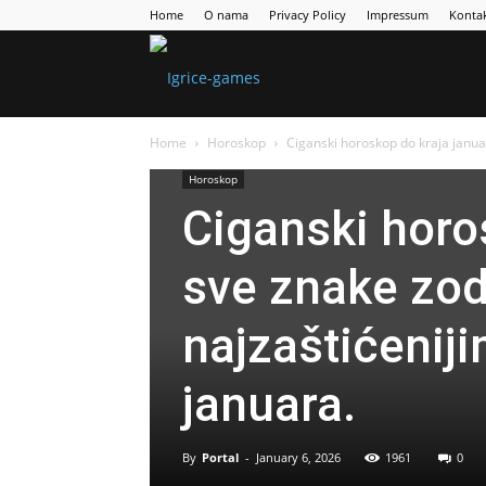
Home
O nama
Privacy Policy
Impressum
Konta
Games
Home
Horoskop
Ciganski horoskop do kraja janua
Portal
Horoskop
Ciganski horo
sve znake zod
najzaštićenij
januara.
By
Portal
-
January 6, 2026
1961
0