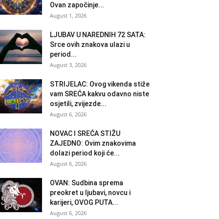
Ovan započinje...
August 1, 2026
LJUBAV U NAREDNIH 72 SATA:
Srce ovih znakova ulazi u
period...
August 3, 2026
STRIJELAC: Ovog vikenda stiže
vam SREĆA kakvu odavno niste
osjetili, zvijezde...
August 6, 2026
NOVAC I SREĆA STIŽU
ZAJEDNO: Ovim znakovima
dolazi period koji će...
August 6, 2026
OVAN: Sudbina sprema
preokret u ljubavi, novcu i
karijeri, OVOG PUTA...
August 6, 2026