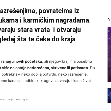
azrešenjima, povratcima iz
rukama i karmičkim nagradama.
N
araju stara vrata i otvaraju
ledaj šta te čeka do kraja
e i snagu novih početaka
, ali njegov kraj ima posebnu
a više ne ostaje nedorečeno, skriveno ili potisnuto
. Do
e potrebna – neko dobija potvrdu, neko razrešenje,
me kada se sudbinski krugovi zatvaraju i kada život
se nastavlja nakon oglasa