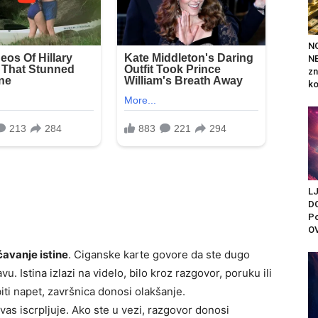
N
NE
zn
ko
L
D
Po
OV
ćavanje istine
. Ciganske karte govore da ste dugo
avu. Istina izlazi na videlo, bilo kroz razgovor, poruku ili
ti napet, završnica donosi olakšanje.
 vas iscrpljuje. Ako ste u vezi, razgovor donosi