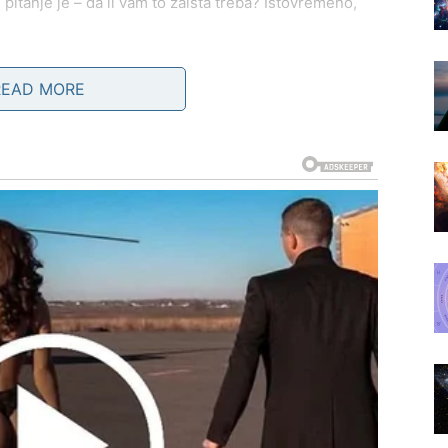
li pitanje je – da li vam to zaista treba? Istovremeno,
e impulsivno, već svesno.
znato, već ono što vam donosi mir
.
READ MORE
glavlja u poslednje vreme. Ciganske karte jasno
 oslobađanja.
 čak ni onda kada ste se tako osećali. Partner pokazuje
u u ljubav.
e isplačete i otpustite bol
.
 Ciganske karte govore o snazi, poklonu i uspehu. Neko