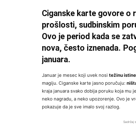
Ciganske karte govore o r
prošlosti, sudbinskim po
Ovo je period kada se zatv
nova, često iznenada. Pog
januara.
Januar je mesec koji uvek nosi
težinu istin
magiju. Ciganske karte jasno poručuju:
ništ
kraja januara svako dobija poruku koja mu j
neko nagradu, a neko upozorenje. Ovo je vre
pokazuje da je sve imalo svoj razlog.
Sadržaj 