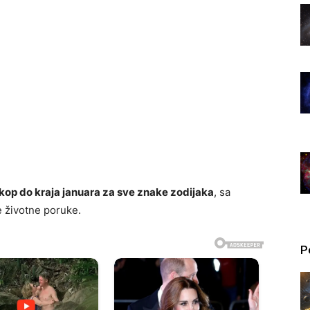
kop do kraja januara za sve znake zodijaka
, sa
e životne poruke.
P