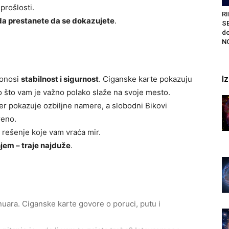
prošlosti.
RI
a prestanete da se dokazujete
.
S
do
NO
I
donosi
stabilnost i sigurnost
. Ciganske karte pokazuju
o što vam je važno polako slaže na svoje mesto.
tner pokazuje ozbiljne namere, a slobodni Bikovi
reno.
i rešenje koje vam vraća mir.
njem – traje najduže
.
nuara. Ciganske karte govore o poruci, putu i