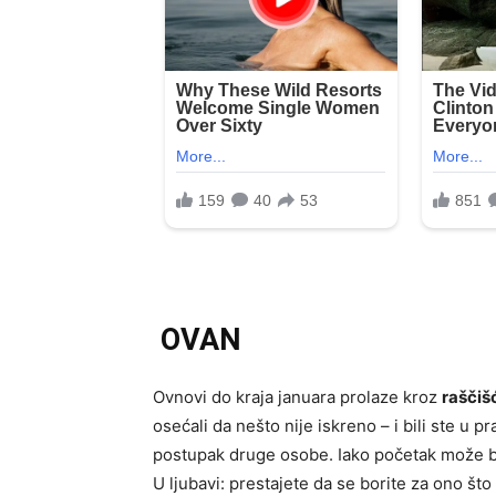
OVAN
Ovnovi do kraja januara prolaze kroz
raščiš
osećali da nešto nije iskreno – i bili ste u pr
postupak druge osobe. Iako početak može bi
U ljubavi: prestajete da se borite za ono što