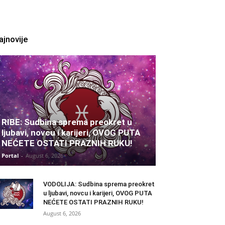
ajnovije
RIBE: Sudbina sprema preokret u
ljubavi, novcu i karijeri, OVOG PUTA
NEĆETE OSTATI PRAZNIH RUKU!
Portal
-
August 6, 2026
VODOLIJA: Sudbina sprema preokret
u ljubavi, novcu i karijeri, OVOG PUTA
NEĆETE OSTATI PRAZNIH RUKU!
August 6, 2026