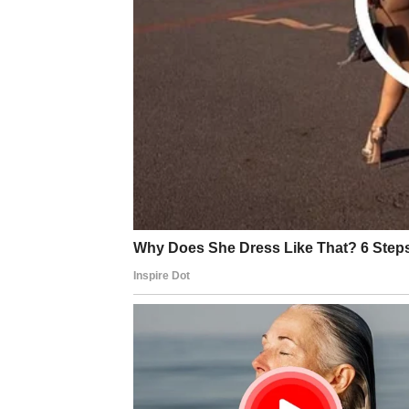
vidi vaš trud, vašu borbu i vašu istrajnost.
U ljubavi: partner ili osoba koja vam se dop
Na poslovnom planu: dolazi pohvala, potvrd
Sudbina poručuje:
niste pogrešili što ste v
DEVICA
Device do kraja januara ulaze u period ozbil
istinu. Možda nije lako ono što saznajete, al
U ljubavi: razgovor koji menja tok odnosa. Il
Na životnom planu: spremni ste za novi poč
Poruka:
istina boli samo dok se ne prihvati 
VAGA
Vage su među znacima koje karma nagrađuje.