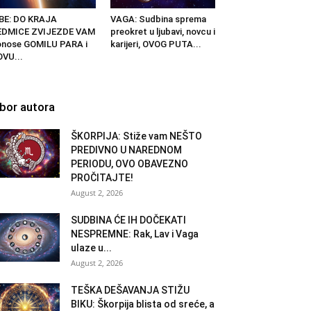
BE: DO KRAJA
VAGA: Sudbina sprema
EDMICE ZVIJEZDE VAM
preokret u ljubavi, novcu i
nose GOMILU PARA i
karijeri, OVOG PUTA...
VU...
zbor autora
ŠKORPIJA: Stiže vam NEŠTO
PREDIVNO U NAREDNOM
PERIODU, OVO OBAVEZNO
PROČITAJTE!
August 2, 2026
SUDBINA ĆE IH DOČEKATI
NESPREMNE: Rak, Lav i Vaga
ulaze u...
August 2, 2026
TEŠKA DEŠAVANJA STIŽU
BIKU: Škorpija blista od sreće, a