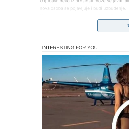
U ljubavi: neko iz prošlosti može se javiti, a
nova osoba se pojavljuje i budi uzbuđenje.
Na ličnom planu: donosite važnu odluku – n
Sudbinska poruka:
ne birajte ono što je po
RAK
Rakovi zatvaraju jedno od najemotivnijih po
pokazuju suze – ali one nisu znak tuge, već
U ljubavi: dolazi potvrda da niste bili sami,
vernost ili se pojavljuje osoba koja vraća ver
Porodični odnosi se popravljaju.
Poruka:
najlepše emocije dolaze nakon što s
LAV
Lavovi do kraja januara dobijaju priznanje.