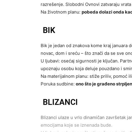
razrešenje. Slobodni Ovnovi zatvaraju vrata 
Na životnom planu:
pobeda dolazi onda kad
BIK
Bik je jedan od znakova kome kraj januara 
novac, dom i sreću – što znači da se sve on
U ljubavi: osećaj sigurnosti je ključan. Par
upoznaju osobu koja deluje pouzdano i smi
Na materijalnom planu: stiže priliv, pomoć il
Poruka sudbine:
ono što je građeno strplje
BLIZANCI
Blizanci ulaze u vrlo dinamičan završetak ja
emocijama koje se iznenada bude.