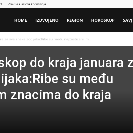
kt
Pravila i uslovi korištenja
HOME
IZDVOJENO
REGION
HOROSKOP
SAVJ
ra za sve znake zodijaka:Ribe su među najzaštićenijim...
skop do kraja januara 
ijaka:Ribe su među
im znacima do kraja