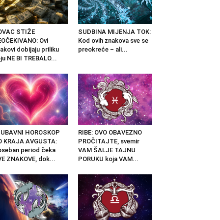
OVAC STIŽE
SUDBINA MIJENJA TOK:
OČEKIVANO: Ovi
Kod ovih znakova sve se
akovi dobijaju priliku
preokreće – ali...
ju NE BI TREBALO...
JUBAVNI HOROSKOP
RIBE: OVO OBAVEZNO
O KRAJA AVGUSTA:
PROČITAJTE, svemir
seban period čeka
VAM ŠALJE TAJNU
E ZNAKOVE, dok...
PORUKU koja VAM...