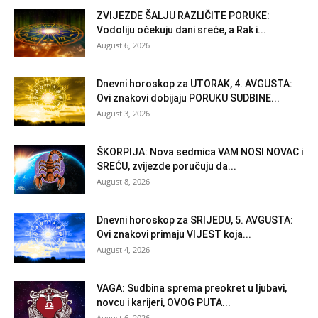
ZVIJEZDE ŠALJU RAZLIČITE PORUKE:
Vodoliju očekuju dani sreće, a Rak i...
August 6, 2026
Dnevni horoskop za UTORAK, 4. AVGUSTA:
Ovi znakovi dobijaju PORUKU SUDBINE...
August 3, 2026
ŠKORPIJA: Nova sedmica VAM NOSI NOVAC i
SREĆU, zvijezde poručuju da...
August 8, 2026
Dnevni horoskop za SRIJEDU, 5. AVGUSTA:
Ovi znakovi primaju VIJEST koja...
August 4, 2026
VAGA: Sudbina sprema preokret u ljubavi,
novcu i karijeri, OVOG PUTA...
August 6, 2026