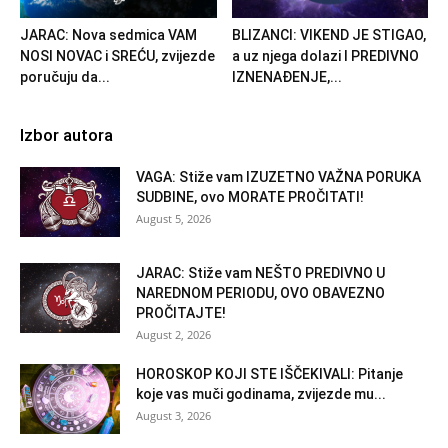
JARAC: Nova sedmica VAM
BLIZANCI: VIKEND JE STIGAO,
NOSI NOVAC i SREĆU, zvijezde
a uz njega dolazi I PREDIVNO
poručuju da...
IZNENAĐENJE,...
Izbor autora
VAGA: Stiže vam IZUZETNO VAŽNA PORUKA
SUDBINE, ovo MORATE PROČITATI!
August 5, 2026
JARAC: Stiže vam NEŠTO PREDIVNO U
NAREDNOM PERIODU, OVO OBAVEZNO
PROČITAJTE!
August 2, 2026
HOROSKOP KOJI STE IŠČEKIVALI: Pitanje
koje vas muči godinama, zvijezde mu...
August 3, 2026