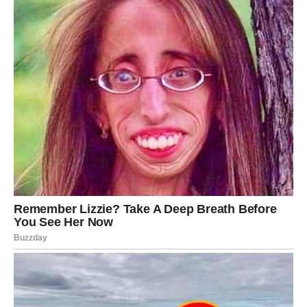
Jedna osoba vraća vam vjeru da život može biti lijep.
Sreća vam dolazi neočekivano
Pred vama su veoma uzbudljivi trenuci.
JARAC
Jarčevi konačno dobijaju odgovor ili priliku koju dugo
čekaju.
Na poslovnom i emotivnom planu dolazi veliko olakšanje.
Sudbina vam vraća mir i sigurnost
Pred vama su veoma važni trenuci.