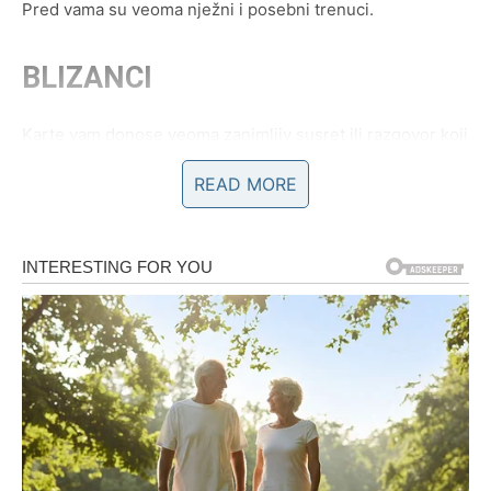
Pred vama su veoma nježni i posebni trenuci.
BLIZANCI
Karte vam donose veoma zanimljiv susret ili razgovor koji
mijenja vaše planove.
READ MORE
Moguće je i javljanje osobe iz prošlosti.
Neočekivana istina mijenja sve
Pred vama su veoma emotivni i važni trenuci.
RAK
Rakovi su među najvećim miljenicima ciganskih karata
ove sedmice.