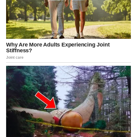
Poslije mnogo tuge dolazi osjećaj da vam se život
konačno okreće u mnogo ljepšem pravcu.
Sreća vam dolazi kada je najpotrebnija
Pred vama su veoma nježni i sudbinski trenuci.
LAV
Lavovima dolazi veliki poslovni ili finansijski uspjeh.
Sve ono što ste dugo čekali sada konačno dolazi na svoje
mjesto.
Vrijeme velikog obilja i sreće