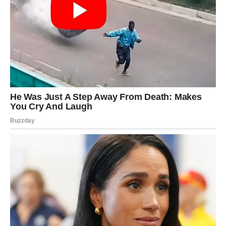
Poslije mnogo tuge dolazi osjećaj sigurnosti, ljubavi i
unutrašnjeg mira.
Duša konačno pronalazi svoju sreću
Pred vama su trenuci puni topline i radosti.
Ciganske karte za novu sedmicu donose ogromne
promjene mnogim znakovima Zodijaka, ali posebno će
blistati Rakovi, Lavovi i Vage kojima sudbina sprema
ljubav, uspjeh i događaje koje nisu mogli ni zamisliti.
Ovo je sedmica tokom koje univerzum pokazuje da se
prava istina uvijek otkrije onda kada smo spremni da
prihvatimo sreću koja dolazi.