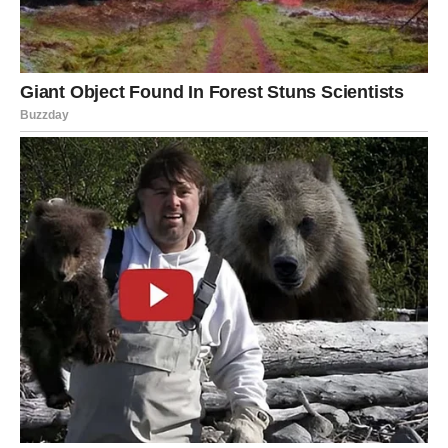
Pred vama su dani tokom kojih vam sve ide od ruke.
DJEVICA
Pred vama su dani tokom kojih ćete konačno osjetiti
veliko olakšanje.