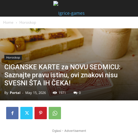
Home
Horoskop
Horoskop
CIGANSKE KARTE za NOVU SEDMICU:
Saznajte pravu istinu, ovi znakovi nisu
SVESNI ŠTA IH ČEKA!
By
Portal
-
May 15, 2026
1971
0
Oglasi - Advertisement