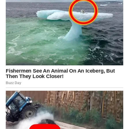
VODOLIJA
Karte vam donose neočekivanu priliku ili susret koji
potpuno mijenja vaše planove.
Jedna osoba sada igra mnogo važniju ulogu nego što ste
mislili.
Promjene vam donose veliku sreću
Pred vama su veoma posebni trenuci.
RIBE
Ribe ulaze u jedan od najnježnijih i najemotivnijih perioda
u posljednje vrijeme.