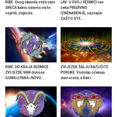
RIBE: Ovog vikenda stiže vam
LAV: U OVOJ SEDMICI vas
SREĆA kakvu odavno niste
čeka PREDIVNO
osjetili, zvijezde...
IZNENAĐENJE, saznajte
ZAŠTO STE...
RIBE: DO KRAJA SEDMICE
ZVIJEZDE ŠALJU RAZLIČITE
ZVIJEZDE VAM donose
PORUKE: Vodoliju očekuju
GOMILU PARA i NOVU...
dani sreće, a Rak i...