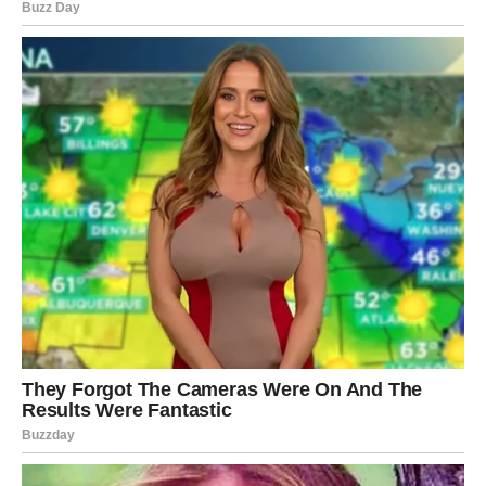
ŠKORPIJA
Pred vama je veoma snažan susret ili razgovor koji
mijenja sve.
Emocije koje su dugo bile skrivene sada izlaze na
površinu.
Sudbina vam otvara srce
Pred vama su veoma intenzivni trenuci.
STRIJELAC
Nova energija donosi vam spontane susrete, smijeh i
mnogo pozitivnih događaja.