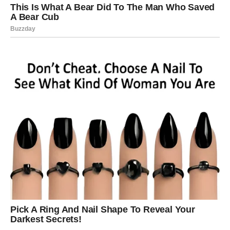
Jedna odluka ili razgovor donose vam unutrašnji mir.
Karte vam vraćaju osmijeh
Pred vama su mnogo ljepši trenuci.
VAGA
Ciganske karte vam donose veoma romantičan i
sudbinski period.
Ako ste slobodni, moguće je poznanstvo koje odmah
djeluje posebno i nezaboravno.
Ljubav vam mijenja život
Pred vama su trenuci koje ćete dugo pamtiti.