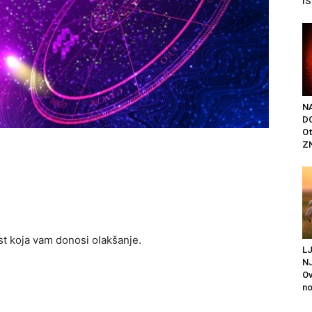
IS
N
D
Ot
ZN
st koja vam donosi olakšanje.
L
N
Ov
no