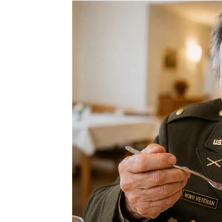
Pred vama su lijepi trenuci.
BLIZANCI
Otvorila vam se karta
Pismo
.
Jedna poruka ili poziv mogli bi promijeniti 
Poruka karata
Pažljivo pratite informacije koje dolaze.
Odgovor koji čekate je bli
Pred vama su zanimljivi trenuci.