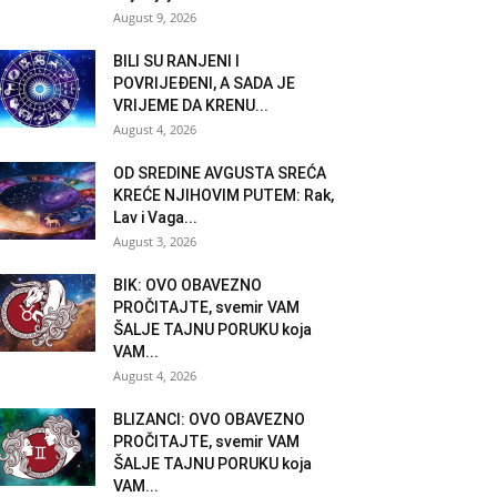
August 9, 2026
BILI SU RANJENI I
POVRIJEĐENI, A SADA JE
VRIJEME DA KRENU...
August 4, 2026
OD SREDINE AVGUSTA SREĆA
KREĆE NJIHOVIM PUTEM: Rak,
Lav i Vaga...
August 3, 2026
BIK: OVO OBAVEZNO
PROČITAJTE, svemir VAM
ŠALJE TAJNU PORUKU koja
VAM...
August 4, 2026
BLIZANCI: OVO OBAVEZNO
PROČITAJTE, svemir VAM
ŠALJE TAJNU PORUKU koja
VAM...