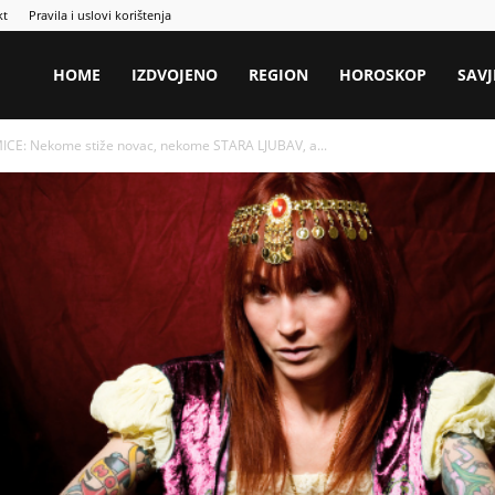
kt
Pravila i uslovi korištenja
HOME
IZDVOJENO
REGION
HOROSKOP
SAVJ
CE: Nekome stiže novac, nekome STARA LJUBAV, a...