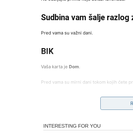
Sudbina vam šalje razlog 
Pred vama su važni dani.
BIK
Vaša karta je
Dom
.
Pred vama su mirni dani tokom kojih ćete pro
Poruka karata
Najveća sreća nalazi se među ljudima koje vo
Mir postaje vaša najveća