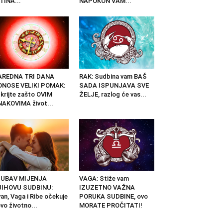
TINA...
NAPOKON VAM...
AREDNA TRI DANA
RAK: Sudbina vam BAŠ
ONOSE VELIKI POMAK:
SADA ISPUNJAVA SVE
krijte zašto OVIM
ŽELJE, razlog će vas...
AKOVIMA život...
JUBAV MIJENJA
VAGA: Stiže vam
JIHOVU SUDBINU:
IZUZETNO VAŽNA
an, Vaga i Ribe očekuje
PORUKA SUDBINE, ovo
vo životno...
MORATE PROČITATI!