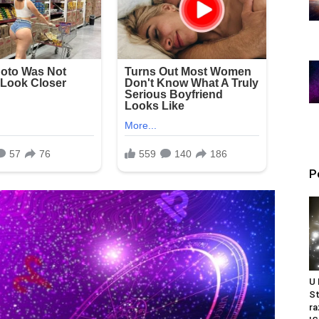
P
U
St
ra