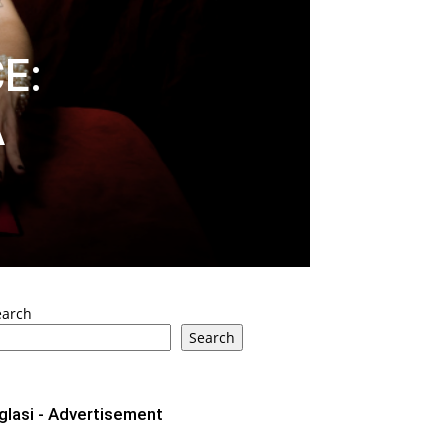
E:
A
earch
Search
glasi - Advertisement