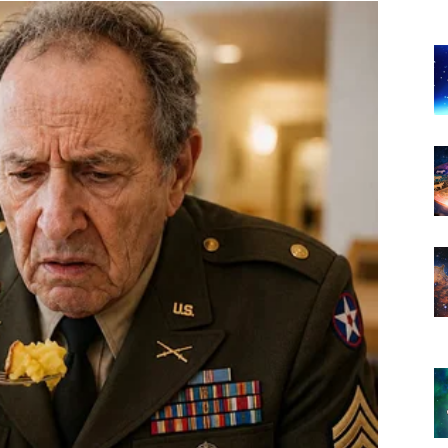
vaše planove.
zu