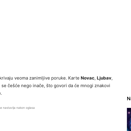
krivaju veoma zanimljive poruke. Karte
Novac
,
Ljubav
,
u se češće nego inače, što govori da će mnogi znakovi
.
N
se nastavlja nakon oglasa