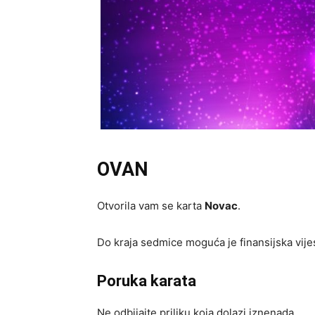
OVAN
Otvorila vam se karta
Novac
.
Do kraja sedmice moguća je finansijska vije
Poruka karata
Ne odbijajte priliku koja dolazi iznenada.