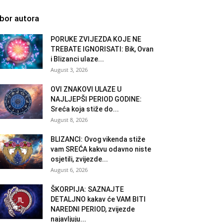
zbor autora
PORUKE ZVIJEZDA KOJE NE
TREBATE IGNORISATI: Bik, Ovan
i Blizanci ulaze...
August 3, 2026
OVI ZNAKOVI ULAZE U
NAJLJEPŠI PERIOD GODINE:
Sreća koja stiže do...
August 8, 2026
BLIZANCI: Ovog vikenda stiže
vam SREĆA kakvu odavno niste
osjetili, zvijezde...
August 6, 2026
ŠKORPIJA: SAZNAJTE
DETALJNO kakav će VAM BITI
NAREDNI PERIOD, zvijezde
najavljuju...