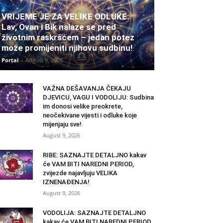
VRIJEME JE ZA VELIKE ODLUKE:
Lav, Ovan i Bik nalaze se pred
životnim raskršćem – jedan potez
može promijeniti njihovu sudbinu!
Portal
-
August 9, 2026
VAŽNA DEŠAVANJA ČEKAJU
DJEVICU, VAGU I VODOLIJU: Sudbina
im donosi velike preokrete,
neočekivane vijesti i odluke koje
mijenjaju sve!
August 9, 2026
RIBE: SAZNAJTE DETALJNO kakav
će VAM BITI NAREDNI PERIOD,
zvijezde najavljuju VELIKA
IZNENAĐENJA!
August 9, 2026
VODOLIJA: SAZNAJTE DETALJNO
kakav će VAM BITI NAREDNI PERIOD,