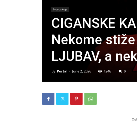
Horoskop
CIGANSKE KA
Nekome stiže
LJUBAV, a neko
By
Portal
-
June 2, 2026
1246
0
Ogl