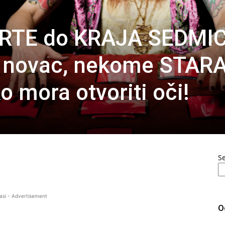
RTE do KRAJA SEDMIC
 novac, nekome STAR
 mora otvoriti oči!
S
asi - Advertisement
O