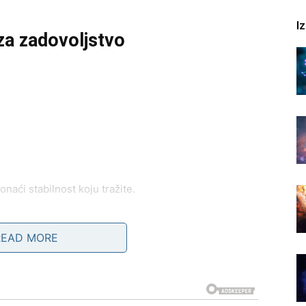
I
za zadovoljstvo
naći stabilnost koju tražite.
READ MORE
lite.
 nagrada