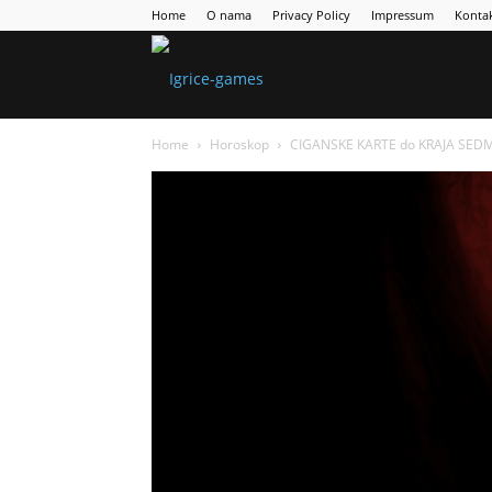
Home
O nama
Privacy Policy
Impressum
Konta
Games
Home
Horoskop
CIGANSKE KARTE do KRAJA SEDMI
Portal