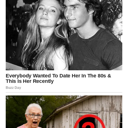
Pred vama su veoma posebni mjeseci.
RIBE
Ribe ulaze u jedan od najnježnijih i najljepših perioda
života.
Ljubav, mir i osjećaj sigurnosti konačno postaju dio vaše
svakodnevice.
Duša konačno pronalazi spokoj
Pred vama su trenuci puni topline i radosti.
Ciganske karte do kraja godine donose ogromne
promjene mnogim znakovima Zodijaka, ali posebno će