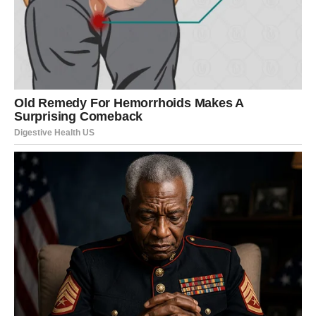
Lavovima dolazi veliki poslovni uspjeh i mogućnost
ogromne zarade.
Sve ono što ste dugo gradili sada konačno dolazi na svoje
mjesto.
Novac vam mijenja život
Pred vama su veoma uspješni i važni mjeseci.
DJEVICA
Pred vama je period tokom kojeg ćete konačno pronaći
unutrašnji mir.
Jedna osoba pokazuje vam koliko joj značite.