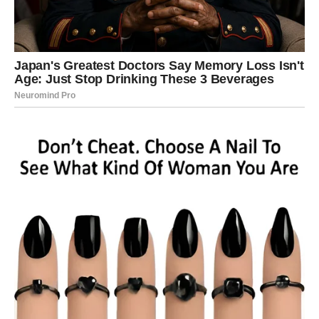
Karte vam vraćaju osmijeh
Pred vama su veoma posebni trenuci.
VAGA
Ciganske karte vam donose sudbinsku ljubavnu priču.