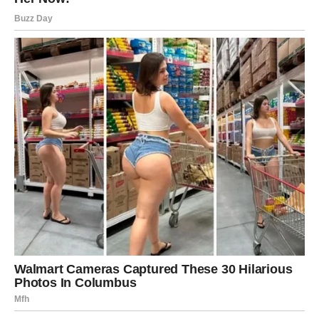
Pred vama su veoma uspješni dani.
STRIJELAC
Nova energija donosi vam mnogo putovanja, novih ljudi i
pozitivnih promjena.
Jedna osoba mogla bi vam potpuno promijeniti pogled na
ljubav.
Sreća vam dolazi neočekivano
Pred vama su veoma uzbudljivi trenuci.
JARAC
Jarčevi konačno ulaze u mnogo stabilniji i sigurniji period