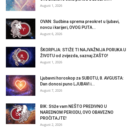
August 1, 2026
OVAN: Sudbina sprema preokret u ljubavi,
novcu i karijeri, OVOG PUTA...
August 6, 2026
ŠKORPIJA: STIŽE TI NAJVAŽNIJA PORUKA U
ŽIVOTU od zvijezda, saznaj ZAŠTO!
August 1, 2026
Ljubavni horoskop za SUBOTU, 8. AVGUSTA:
Dan donosi puno LJUBAVI i...
August 7, 2026
BIK: Stiže vam NEŠTO PREDIVNO U
NAREDNOM PERIODU, OVO OBAVEZNO
PROČITAJTE!
August 2, 2026