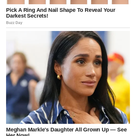
Ako ste slobodni, moguće je poznanstvo koje djeluje kao
da je zapisano u zvijezdama.
Srodna duša ulazi u vaš život
Pred vama su trenuci koje ćete dugo pamtiti.
ŠKORPIJA
Pred vama je veliki finansijski preokret.
Sve ono što je dugo bilo blokirano sada konačno dolazi
na svoje mjesto.
Sudbina vam vraća ono što zaslužujete