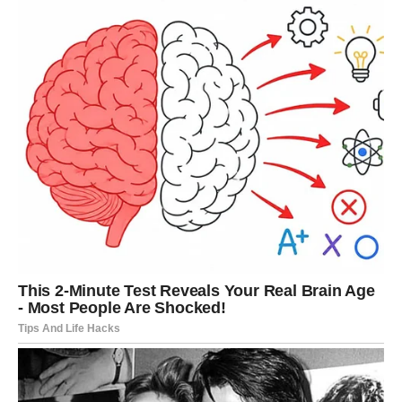
života.
Na poslovnom i emotivnom planu dolazi veliko olakšanje.
Karte vam donose mir i sigurnost
Pred vama su veoma važni trenuci sreće.
VODOLIJA
Ciganske karte vam donose neočekivane prilike i veoma
zanimljive promjene.
Jedna nova osoba ili poslovna ideja mogli bi vam potpuno
promijeniti budućnost.
Promjene vam donose veliku sreću