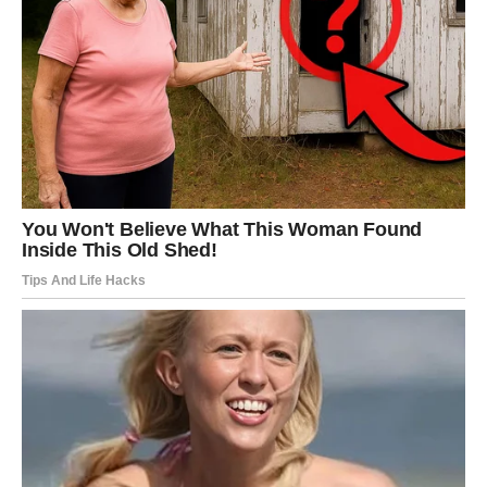
blistati Rakovi, Lavovi i Vage kojima sudbina šalje ljubav,
novac i događaje koji će ih potpuno promijeniti.
Rezultati ovoga puta zaista su iznenadili čak i astrologe,
jer karte pokazuju da mnogi znakovi ulaze u period kakav
nisu imali godinama – period tokom kojeg će konačno
osjetiti da ih sreća zaista prati na svakom koraku.