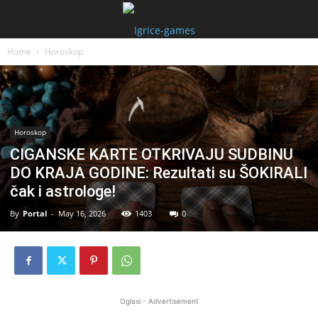
Home
Horoskop
Horoskop
CIGANSKE KARTE OTKRIVAJU SUDBINU
DO KRAJA GODINE: Rezultati su ŠOKIRALI
čak i astrologe!
By
Portal
-
May 16, 2026
1403
0
Oglasi - Advertisement