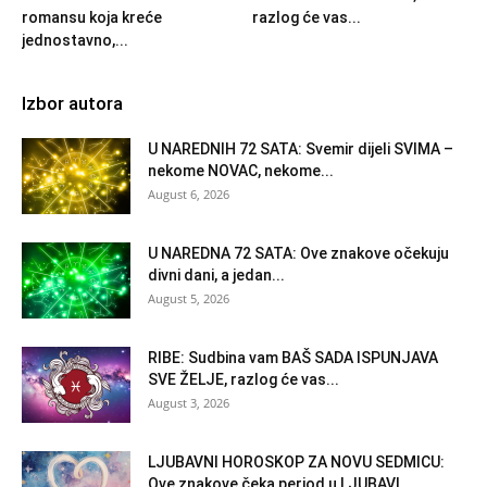
romansu koja kreće
razlog će vas...
jednostavno,...
Izbor autora
U NAREDNIH 72 SATA: Svemir dijeli SVIMA –
nekome NOVAC, nekome...
August 6, 2026
U NAREDNA 72 SATA: Ove znakove očekuju
divni dani, a jedan...
August 5, 2026
RIBE: Sudbina vam BAŠ SADA ISPUNJAVA
SVE ŽELJE, razlog će vas...
August 3, 2026
LJUBAVNI HOROSKOP ZA NOVU SEDMICU:
Ove znakove čeka period u LJUBAVI...