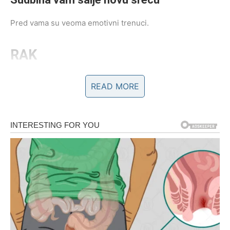
Pred vama su veoma emotivni trenuci.
RAK
Rakovi su među najvećim miljenicima ciganskih karata do
READ MORE
kraja godine.
Poslije mnogo tuge dolazi ljubav koja vam potpuno
mijenja život.
Srce konačno pronalazi svoju sreću
Pred vama su veoma nježni i sudbinski trenuci.
LAV