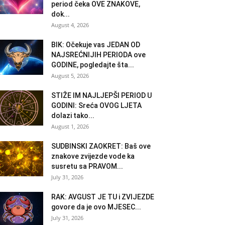
period čeka OVE ZNAKOVE,
dok...
August 4, 2026
BIK: Očekuje vas JEDAN OD
NAJSREĆNIJIH PERIODA ove
GODINE, pogledajte šta...
August 5, 2026
STIŽE IM NAJLJEPŠI PERIOD U
GODINI: Sreća OVOG LJETA
dolazi tako...
August 1, 2026
SUDBINSKI ZAOKRET: Baš ove
znakove zvijezde vode ka
susretu sa PRAVOM...
July 31, 2026
RAK: AVGUST JE TU i ZVIJEZDE
govore da je ovo MJESEC...
July 31, 2026