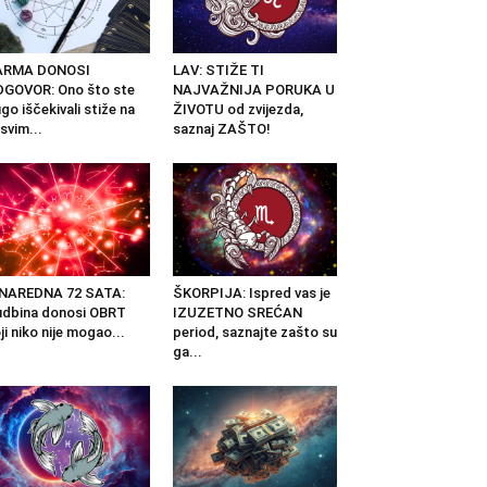
ARMA DONOSI
LAV: STIŽE TI
GOVOR: Ono što ste
NAJVAŽNIJA PORUKA U
go iščekivali stiže na
ŽIVOTU od zvijezda,
svim...
saznaj ZAŠTO!
 NAREDNA 72 SATA:
ŠKORPIJA: Ispred vas je
dbina donosi OBRT
IZUZETNO SREĆAN
ji niko nije mogao...
period, saznajte zašto su
ga...