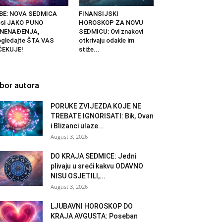
IBE: NOVA SEDMICA
FINANSIJSKI
osi JAKO PUNO
HOROSKOP ZA NOVU
ZNENAĐENJA,
SEDMICU: Ovi znakovi
gledajte ŠTA VAS
otkrivaju odakle im
ČEKUJE!
stiže...
zbor autora
PORUKE ZVIJEZDA KOJE NE
TREBATE IGNORISATI: Bik, Ovan
i Blizanci ulaze...
August 3, 2026
DO KRAJA SEDMICE: Jedni
plivaju u sreći kakvu ODAVNO
NISU OSJETILI,...
August 3, 2026
LJUBAVNI HOROSKOP DO
KRAJA AVGUSTA: Poseban