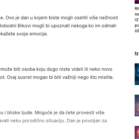
R
n
e. Ovo je dan u kojem biste mogli osetiti više nežnosti
I
 Slobodni Bikovi mogli bi upoznati nekoga ko im odmah
po
O
pokažete svoje emocije.
I
može biti osoba koju dugo niste videli ili neko novo
. Ovaj susret mogao bi biti važniji nego što mislite.
 i bliske ljude. Moguće je da ćete provesti više
ati neku porodičnu situaciju. Dan je povoljan za