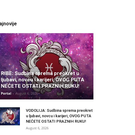
ajnovije
RIBE: Sudbina sprema preokret u
ljubavi, novcu i karijeri, OVOG PUTA
NEĆETE OSTATI PRAZNIH RUKU!
Portal
-
August 6, 2026
VODOLIJA: Sudbina sprema preokret
u ljubavi, novcu i karijeri, OVOG PUTA
NEĆETE OSTATI PRAZNIH RUKU!
August 6, 2026