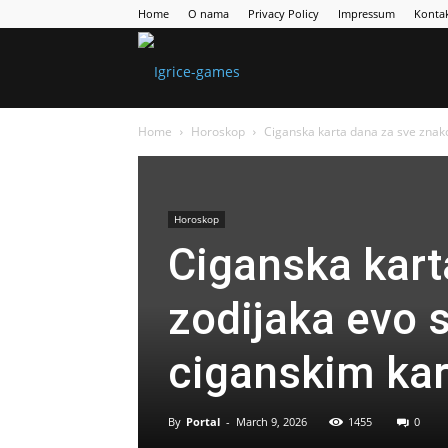
Home
O nama
Privacy Policy
Impressum
Konta
Games
Home
Horoskop
Ciganska karta dana za sve znako
Portal
Horoskop
Ciganska kart
zodijaka evo 
ciganskim kar
By
Portal
-
March 9, 2026
1455
0