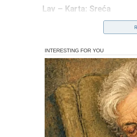
Lav – Karta: Sreća
Lavovima karta dana donosi sreću i dobre o
za rukom lakše nego što ste očekivali. Mog
Devica – Karta: Misao
Device danas mogu mnogo razmišljati o jedno
poslušate intuiciju i donesete odluku koju 
vas vodi u pravom pravcu.
Vaga – Karta: Poklon
Za Vage karta dana donosi prijatno iznenađen
pažnje od osobe do koje vam je stalo. Ovaj