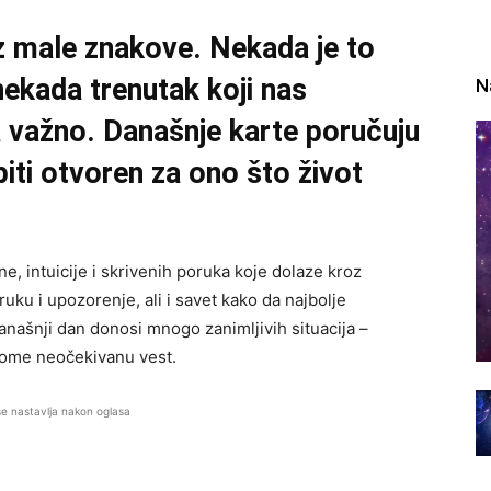
z male znakove. Nekada je to
nekada trenutak koji nas
N
 važno. Današnje karte poručuju
 biti otvoren za ono što život
, intuicije i skrivenih poruka koje dolaze kroz
ku i upozorenje, ali i savet kako da najbolje
anašnji dan donosi mnogo zanimljivih situacija –
kome neočekivanu vest.
se nastavlja nakon oglasa