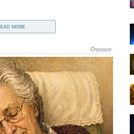
kolnosti. Ovo može biti dan u kojem će vam nešto poći
READ MORE
uće je iznenađenje koje vam donosi radost.
j važnoj situaciji. Ova karta govori da je vreme da
već neko vreme odlažete. Vaš unutrašnji osećaj danas
je. To može biti simboličan poklon, lepa vest ili gest
 dan može vam pokazati koliko ste nekome važni.