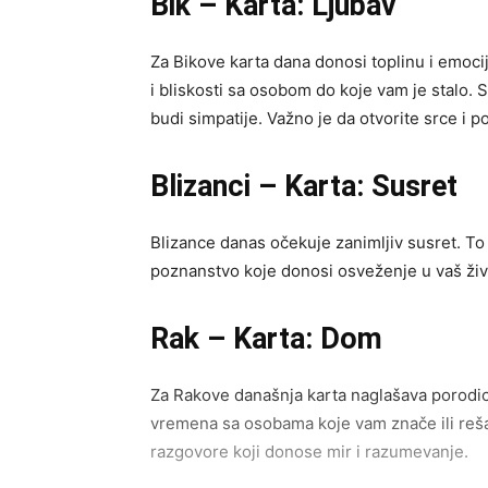
Bik – Karta: Ljubav
Za Bikove karta dana donosi toplinu i emocij
i bliskosti sa osobom do koje vam je stalo.
budi simpatije. Važno je da otvorite srce i 
Blizanci – Karta: Susret
Blizance danas očekuje zanimljiv susret. To 
poznanstvo koje donosi osveženje u vaš život
Rak – Karta: Dom
Za Rakove današnja karta naglašava porodicu
vremena sa osobama koje vam znače ili rešav
razgovore koji donose mir i razumevanje.