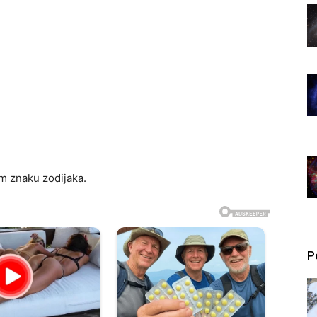
m znaku zodijaka.
P