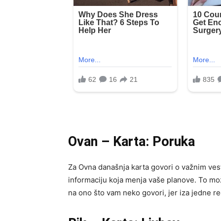
Ovan – Karta: Poruka
Za Ovna današnja karta govori o važnim vesti
informaciju koja menja vaše planove. To može
na ono što vam neko govori, jer iza jedne reč