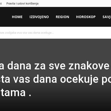
kt
Pravila i uslovi korištenja
HOME
IZDVOJENO
REGION
HOROSKOP
SAVJ
ve zodijaka evo sta vas dana ocekuje...
a dana za sve znakove
sta vas dana ocekuje p
tama .