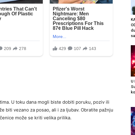
K
OD
du
sa
U
Su
ko
ma. U toku dana mogli biste dobiti poruku, poziv ili
 biti vezano za posao, ali i za ljubav. Obratite pažnju
enice može se kriti velika prilika.