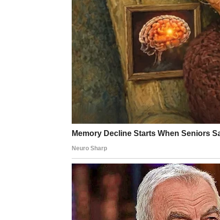
Škorpija – Karta: Tajna
Škorpije bi danas mogle saznati nešto što je 
izlazi na videlo. Iako vas to može iznenadit
Strelac – Karta: Put
Strelčeve danas prati karta puta. Moguće je
osobom iz drugog mesta. Ova karta često do
Jarac – Karta: Novac
Jarčevima karta dana donosi fokus na finansi
novčani problem ili da čujete vest vezanu za 
otvoreni za nove prilike.