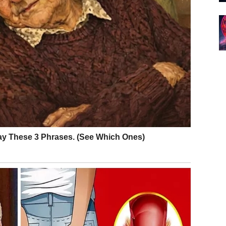
do sada bilo skriveno. Ova karta govori o istini koja
i, dugoročno će vam pomoći da bolje razumete situaciju.
 kraće putovanje, promena planova ili susret sa
nosi promenu energije i nova iskustva.
je. Moguće je da ćete dobiti priliku da rešite neki
posao i zaradu. Budite pažljivi sa odlukama, ali i