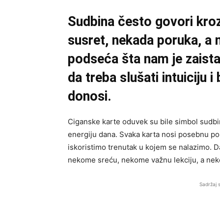
Sudbina često govori kro
susret, nekada poruka, a 
podseća šta nam je zaista
da treba slušati intuiciju i
donosi.
Ciganske karte oduvek su bile simbol sudbine
energiju dana. Svaka karta nosi posebnu poru
iskoristimo trenutak u kojem se nalazimo. D
nekome sreću, nekome važnu lekciju, a ne
Sadržaj 