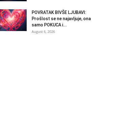
POVRATAK BIVŠE LJUBAVI:
Prošlost se ne najavljuje, ona
samo POKUCA i...
August 6, 2026