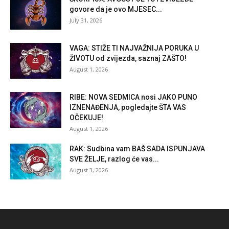
govore da je ovo MJESEC...
July 31, 2026
VAGA: STIŽE TI NAJVAŽNIJA PORUKA U
ŽIVOTU od zvijezda, saznaj ZAŠTO!
August 1, 2026
RIBE: NOVA SEDMICA nosi JAKO PUNO
IZNENAĐENJA, pogledajte ŠTA VAS
OČEKUJE!
August 1, 2026
RAK: Sudbina vam BAŠ SADA ISPUNJAVA
SVE ŽELJE, razlog će vas...
August 3, 2026