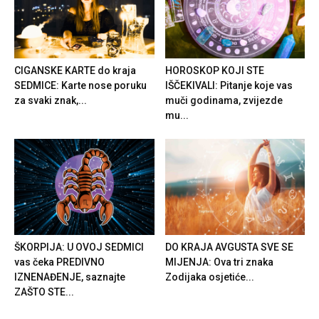
CIGANSKE KARTE do kraja
HOROSKOP KOJI STE
SEDMICE: Karte nose poruku
IŠČEKIVALI: Pitanje koje vas
za svaki znak,...
muči godinama, zvijezde
mu...
ŠKORPIJA: U OVOJ SEDMICI
DO KRAJA AVGUSTA SVE SE
vas čeka PREDIVNO
MIJENJA: Ova tri znaka
IZNENAĐENJE, saznajte
Zodijaka osjetiće...
ZAŠTO STE...