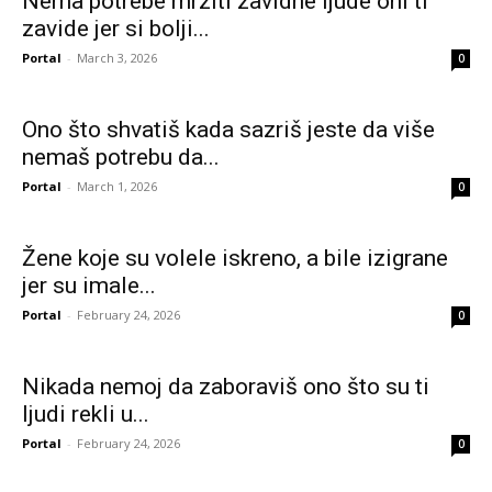
Nema potrebe mrziti zavidne ljude oni ti
zavide jer si bolji...
Portal
-
March 3, 2026
0
Ono što shvatiš kada sazriš jeste da više
nemaš potrebu da...
Portal
-
March 1, 2026
0
Žene koje su volele iskreno, a bile izigrane
jer su imale...
Portal
-
February 24, 2026
0
Nikada nemoj da zaboraviš ono što su ti
ljudi rekli u...
Portal
-
February 24, 2026
0