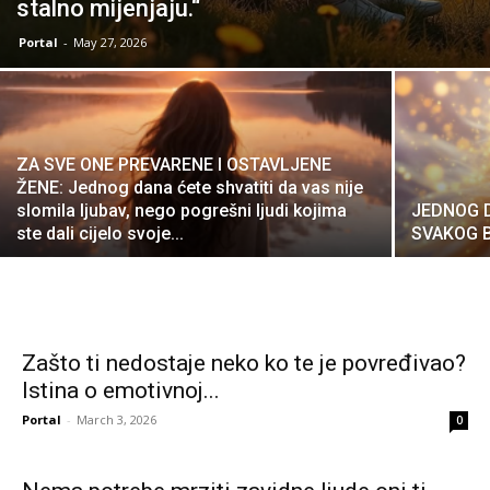
stalno mijenjaju.“
Portal
-
May 27, 2026
ZA SVE ONE PREVARENE I OSTAVLJENE
ŽENE: Jednog dana ćete shvatiti da vas nije
slomila ljubav, nego pogrešni ljudi kojima
JEDNOG D
ste dali cijelo svoje...
SVAKOG 
Zašto ti nedostaje neko ko te je povređivao?
Istina o emotivnoj...
Portal
-
March 3, 2026
0