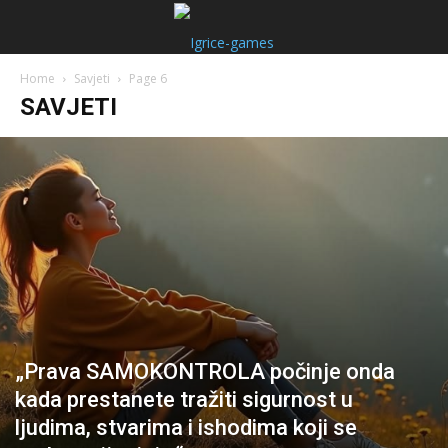
Home
Savjeti
Page 6
SAVJETI
„Prava SAMOKONTROLA počinje onda
kada prestanete tražiti sigurnost u
ljudima, stvarima i ishodima koji se