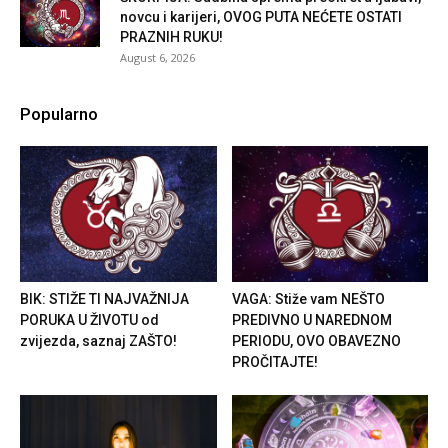
novcu i karijeri, OVOG PUTA NEĆETE OSTATI
PRAZNIH RUKU!
August 6, 2026
Popularno
BIK: STIŽE TI NAJVAŽNIJA
VAGA: Stiže vam NEŠTO
PORUKA U ŽIVOTU od
PREDIVNO U NAREDNOM
zvijezda, saznaj ZAŠTO!
PERIODU, OVO OBAVEZNO
PROČITAJTE!