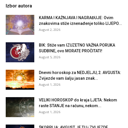
Izbor autora
KARMA I KAŽNJAVA I NAGRAĐUJE: Ovim
znakovima stiže iznenađenje toliko LIJEPO...
August 2, 2026
BIK: Stiže vam IZUZETNO VAŽNA PORUKA
SUDBINE, ovo MORATE PROČITATI!
August 5, 2026
Dnevni horoskop za NEDJELJU, 2. AVGUSTA:
Zvijezde vam šalju jasan znak...
August 1, 2026
VELIKI HOROSKOP do kraja LJETA: Nekom
raste STANJE na računu, nekom...
August 1, 2026
ŠKORPIJA: AVGUST JE TU i ZVIJEZDE