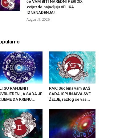
će VAM BITI NAREDNI PERIOD,
zvijezde najavljuju VELIKA
IZNENAĐENJA!
August 9, 2026
opularno
LI SU RANJENI I
RAK: Sudbina vam BAŠ
VRIJEĐENI, A SADA JE
SADA ISPUNJAVA SVE
IJEME DA KRENU...
ŽELJE, razlog će vas...