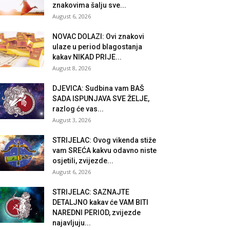
znakovima šalju sve...
August 6, 2026
NOVAC DOLAZI: Ovi znakovi
ulaze u period blagostanja
kakav NIKAD PRIJE...
August 8, 2026
DJEVICA: Sudbina vam BAŠ
SADA ISPUNJAVA SVE ŽELJE,
razlog će vas...
August 3, 2026
STRIJELAC: Ovog vikenda stiže
vam SREĆA kakvu odavno niste
osjetili, zvijezde...
August 6, 2026
STRIJELAC: SAZNAJTE
DETALJNO kakav će VAM BITI
NAREDNI PERIOD, zvijezde
najavljuju...