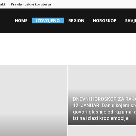
akt
Pravila i uslovi korištenja
HOME
IZDVOJENO
REGION
HOROSKOP
SAVJ
DNEVNI HOROSKOP ZA RAK
12. JANUAR: Dan u kojem sr
govori glasnije od razuma, 
istina izlazi kroz emocije!