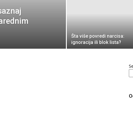
 saznaj
narednim
Šta više povredi narcisa:
ignoracija ili blok lista?
S
O