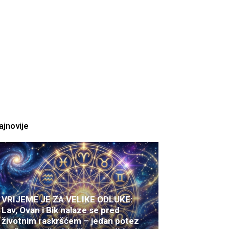
ajnovije
VRIJEME JE ZA VELIKE ODLUKE:
Lav, Ovan i Bik nalaze se pred
životnim raskršćem – jedan potez