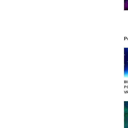
P
BI
PO
VR