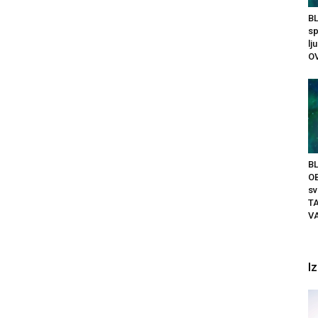
BL
sp
lj
OV
BL
O
sv
T
VA
I