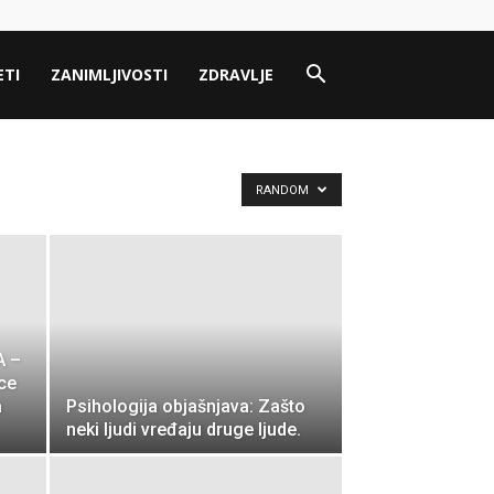
ETI
ZANIMLJIVOSTI
ZDRAVLJE
RANDOM
A –
ce
a
Psihologija objašnjava: Zašto
neki ljudi vređaju druge ljude.