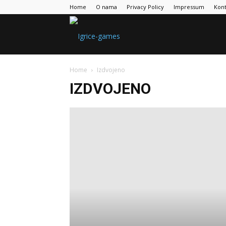
Home
O nama
Privacy Policy
Impressum
Kont
Games
Home
Izdvojeno
Portal
IZDVOJENO