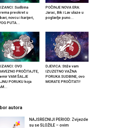
IZANCI: Sudbina
POČINJE NOVA ERA:
rema preokret u
Jarac, Bik i Lav ulaze u
ubavi, novcu i karijeri,
poglavlje puno...
OG PUTA...
IZANCI: OVO
DJEVICA: Stiže vam
BAVEZNO PROČITAJTE,
IZUZETNO VAŽNA
emir VAM ŠALJE
PORUKA SUDBINE, ovo
AJNU PORUKU koja
MORATE PROČITATI!
M...
zbor autora
NAJSREĆNIJI PERIOD: Zvijezde
su se SLOŽILE – ovim