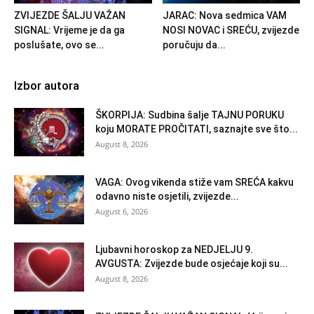
ZVIJEZDE ŠALJU VAŽAN
JARAC: Nova sedmica VAM
SIGNAL: Vrijeme je da ga
NOSI NOVAC i SREĆU, zvijezde
poslušate, ovo se...
poručuju da...
Izbor autora
ŠKORPIJA: Sudbina šalje TAJNU PORUKU
koju MORATE PROČITATI, saznajte sve što...
August 8, 2026
VAGA: Ovog vikenda stiže vam SREĆA kakvu
odavno niste osjetili, zvijezde...
August 6, 2026
Ljubavni horoskop za NEDJELJU 9.
AVGUSTA: Zvijezde bude osjećaje koji su...
August 8, 2026