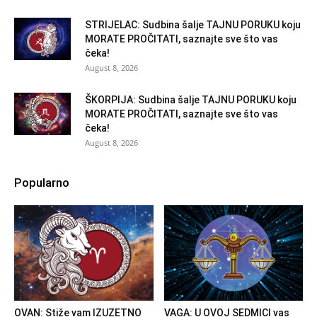
STRIJELAC: Sudbina šalje TAJNU PORUKU koju
MORATE PROČITATI, saznajte sve što vas
čeka!
August 8, 2026
ŠKORPIJA: Sudbina šalje TAJNU PORUKU koju
MORATE PROČITATI, saznajte sve što vas
čeka!
August 8, 2026
Popularno
OVAN: Stiže vam IZUZETNO
VAGA: U OVOJ SEDMICI vas