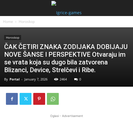
Home
Horoskop
Horoskop
ČAK ČETIRI ZNAKA ZODIJAKA DOBIJAJU
NOVE ŠANSE I PERSPEKTIVE Otvaraju im
se vrata koja su dugo bila zatvorena
Blizanci, Device, Strelčevi i Ribe.
By
Portal
-
January 7, 2026
2464
0
Oglasi - Advertisement