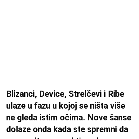
Blizanci, Device, Strelčevi i Ribe
ulaze u fazu u kojoj se ništa više
ne gleda istim očima. Nove šanse
dolaze onda kada ste spremni da