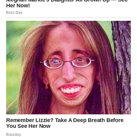
RIBE – NOVA NADA,
ISCELJENJE I PRILIKA DA SE
BIRA SEBE
Ribe ulaze u jednu od najvažnijih faza svog života. Dugo
ste verovali, opraštali, čekali i nadali se, često na
sopstvenu štetu. Sada se perspektiva menja – ne gubite
empatiju, ali učite da postavite granice.
Nove šanse dolaze tiho, ali duboko. Kroz intuiciju, snove,
osećaje i susrete koji imaju snažan emotivni naboj. Ribe
mogu dobiti priliku da se izraze kreativno, da rade ono
što vole ili da konačno dobiju priznanje za svoj trud.
U ljubavi, dolazi isceljenje. To može biti nova osoba koja