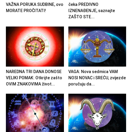
VAŽNA PORUKA SUDBINE, ovo
čeka PREDIVNO
MORATE PROČITATI!
IZNENAĐENJE, saznajte
ZAŠTO STE...
NAREDNA TRI DANA DONOSE
VAGA: Nova sedmica VAM
VELIKI POMAK: Otkrijte zašto
NOSI NOVAC i SREĆU, zvijezde
OVIM ZNAKOVIMA život...
poručuju da...