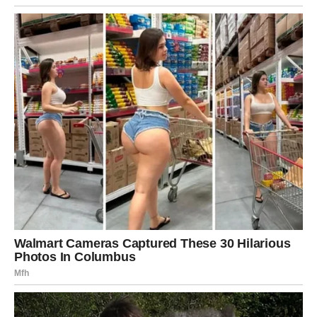
vas vidi i razume, ili unutrašnji mir koji dolazi nakon
zatvaranja stare rane. Ribe shvataju da ljubav ne mora da
boli da bi bila prava.
Ovo je period u kojem Ribe
prestaju da se žrtvuju i
počinju da žive
.