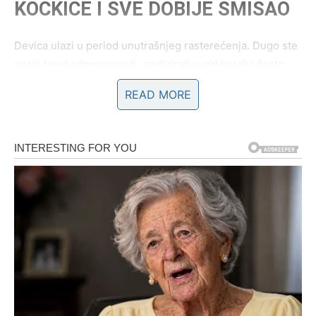
KOCKICE I SVE DOBIJE SMISAO
Devica ulazi u period unutrašnjeg rasterećenja. Dugo ste
nosili teret odgovornosti, analizirali svaki korak i često
sumnjali u sebe. Sada dolazi trenutak kada shvatate da ne
READ MORE
morate sve da kontrolišete – neke stvari se slažu same
od sebe.
Nova perspektiva kod Device dolazi kroz jasnoću.
Počinjete da vidite gde ste davali previše, a gde ste sebe
zanemarivali. Nove šanse se pojavljuju u poslu, ali i u
ličnom razvoju. Možete dobiti ponudu, ideju ili priliku koja
vam omogućava stabilnost, ali bez iscrpljivanja.
U ljubavi, Device ulaze u zreliju fazu. Ili se odnos
produbljuje i postaje zdraviji, ili jasno shvatate da nešto
nema budućnost i puštate bez krivice. Slobodne Device