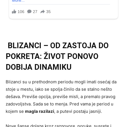
BLIZANCI – OD ZASTOJA DO
POKRETA: ŽIVOT PONOVO
DOBIJA DINAMIKU
Blizanci su u prethodnom periodu mogli imati osećaj da
stoje u mestu, iako se spolja činilo da se stalno nešto
dešava. Previše opcija, previše misli, a premalo pravog
zadovoljstva. Sada se to menja. Pred vama je period u
kojem se
magla razilazi
, a putevi postaju jasniji.
Nove šanse dolaze kroz razgovore, poruke, susrete i