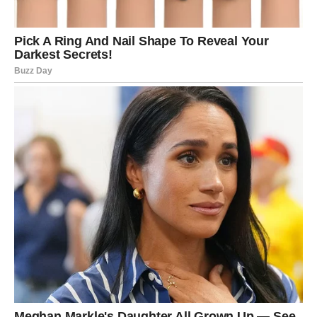
Perspektiva se menja jer shvatate da ne morate ostati
tamo gde vam je tesno. Sudbina vam daje znak da je
vreme da ponovo verujete u sebe i svoje snove. Na
poslovnom planu, moguća je ponuda izdaleka, saradnja
sa strancima ili rad na projektu koji vam vraća
entuzijazam.
U ljubavi, Strelac dobija novu energiju. Slobodni mogu
upoznati osobu koja ih inspiriše i podseća ko su bili pre
nego što su počeli da sumnjaju. Zauzeti Strelčevi mogu
obnoviti odnos kroz zajedničke planove i otvoren
razgovor.
Ovo je period u kojem Strelac
ponovo vidi budućnost
kao avanturu, a ne kao obavezu
.