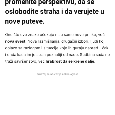
promenite perspektivu, da se
oslobodite straha i da verujete u
nove puteve.
Ono što ove znake očekuje nisu samo nove prilike, već
nova svest
. Nova razmišljanja, drugačiji izbori, ljudi koji
dolaze sa razlogom i situacije koje ih guraju napred – čak
i onda kada im je strah poznatiji od nade. Sudbina sada ne
traži savršenstvo, već
hrabrost da se krene dalje
.
Sadržaj se nastavlja nakon oglasa