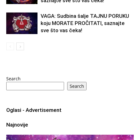
saznajte sve što vas čeka!
VAGA: Sudbina šalje TAJNU PORUKU
koju MORATE PROČITATI, saznajte
sve što vas čeka!
Search
Search
Oglasi - Advertisement
Najnovije