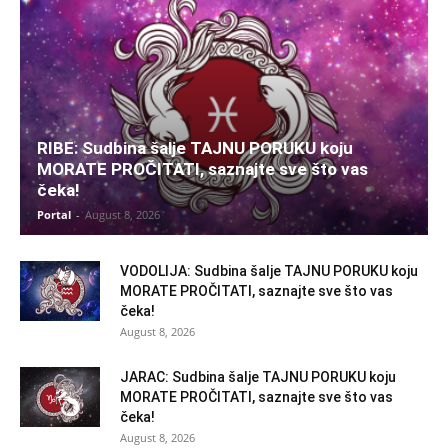
RIBE: Sudbina šalje TAJNU PORUKU koju
MORATE PROČITATI, saznajte sve što vas
čeka!
Portal
-
August 8, 2026
VODOLIJA: Sudbina šalje TAJNU PORUKU koju
MORATE PROČITATI, saznajte sve što vas
čeka!
August 8, 2026
JARAC: Sudbina šalje TAJNU PORUKU koju
MORATE PROČITATI, saznajte sve što vas
čeka!
August 8, 2026