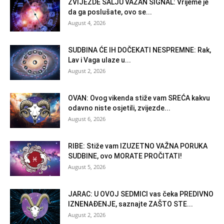
ZVIJEZDE ŠALJU VAŽAN SIGNAL: Vrijeme je
da ga poslušate, ovo se...
August 4, 2026
SUDBINA ĆE IH DOČEKATI NESPREMNE: Rak,
Lav i Vaga ulaze u...
August 2, 2026
OVAN: Ovog vikenda stiže vam SREĆA kakvu
odavno niste osjetili, zvijezde...
August 6, 2026
RIBE: Stiže vam IZUZETNO VAŽNA PORUKA
SUDBINE, ovo MORATE PROČITATI!
August 5, 2026
JARAC: U OVOJ SEDMICI vas čeka PREDIVNO
IZNENAĐENJE, saznajte ZAŠTO STE...
August 2, 2026