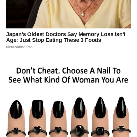
mogu upoznati osobu koja ne unosi haos, već mir – i to je
najveća promena.
Ovo je period u kojem Devica
prestaje da traži
savršenstvo i počinje da bira sreću
.
STRELAC – NOVI PRAVAC,
NOVI SMISAO I OTVORENI
HORIZONTI
Strelac je znak slobode, ali je u prethodnom periodu
mogao osećati ograničenja – spoljašnja ili unutrašnja.
Sada dolazi oslobađanje. Nove šanse se otvaraju kroz
promenu okruženja, putovanja, učenje, selidbu ili susret
sa ljudima koji vam šire vidike.