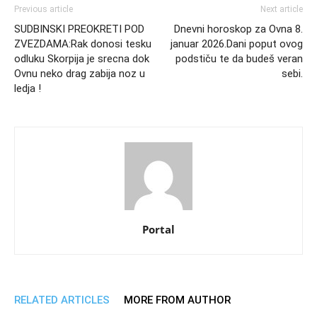
Previous article
Next article
SUDBINSKI PREOKRETI POD
Dnevni horoskop za Ovnа 8.
ZVEZDAMA:Rak donosi tesku
januar 2026.Dani poput ovog
odluku Skorpija je srecna dok
podstiču te da budeš veran
Ovnu neko drag zabija noz u
sebi.
ledja !
Portal
RELATED ARTICLES
MORE FROM AUTHOR