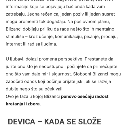
informacije koje se pojavljuju baš onda kada vam
zatrebaju. Jedna rečenica, jedan poziv ili jedan susret
mogu promeniti tok događaja. Na poslovnom planu,
Blizanci dobijaju priliku da rade nešto što ih mentalno
stimuliše – kroz učenje, komunikaciju, pisanje, prodaju,
internet ili rad sa ljudima.
U ljubavi, dolazi promena perspektive. Prestanete da
jurite ono što je nedostupno i počinjete da primećujete
ono što vam daje mir i sigurnost. Slobodni Blizanci mogu
započeti odnos koji počinje prijateljski, ali se razvija
dublje nego što su očekivali.
Ovo je faza u kojoj Blizanci
ponovo osećaju radost
kretanja i izbora
.
DEVICA – KADA SE SLOŽE