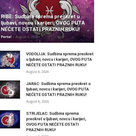
RIBE: Sudbina sprema preokret u
ljubavi, novcu i karijeri, OVOG PUTA
NEĆETE OSTATI PRAZNIH RUKU!
Portal
-
August 6, 2026
VODOLIJA: Sudbina sprema preokret
u ljubavi, novcu i karijeri, OVOG PUTA
NEĆETE OSTATI PRAZNIH RUKU!
August 6, 2026
JARAC: Sudbina sprema preokret u
ljubavi, novcu i karijeri, OVOG PUTA
NEĆETE OSTATI PRAZNIH RUKU!
August 6, 2026
STRIJELAC: Sudbina sprema
preokret u ljubavi, novcu i karijeri,
OVOG PUTA NEĆETE OSTATI
PRAZNIH RUKU!