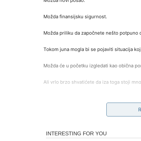
Možda novi posao.
Možda finansijsku sigurnost.
Možda priliku da započnete nešto potpuno d
Tokom juna mogla bi se pojaviti situacija k
Možda će u početku izgledati kao obična pon
Ali vrlo brzo shvatićete da iza toga stoji mno
NOVAC DOLAZI KROZ P
Za Blizance će finansijska pitanja biti veo
Mnogi će dobiti priliku za dodatnu zaradu.