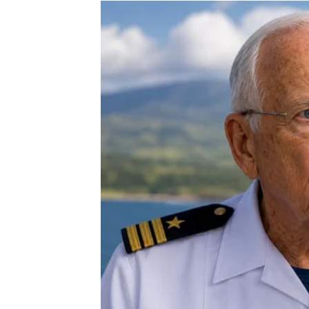
Neki će pokrenuti ideju koja donosi korist.
Neki će riješiti problem koji ih je dugo opte
Zvijezde vam savjetuju da ne odbacujete no
onoga na šta ste navikli.
Upravo u nečemu novom krije se vaša sreća