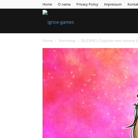
Home
O nama
Privacy Policy
Impressum
Konta
Games
Home
Horoskop
BLIZANCI: Zvijezde vam donose 
Portal