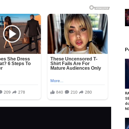
P
R
S
do
NO