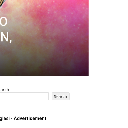
KO
N,
earch
Search
glasi - Advertisement