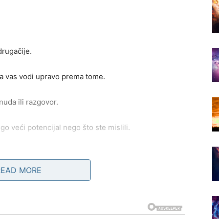
rugačije.
oja vas vodi upravo prema tome.
uda ili razgovor.
go veći potencijal nego što ste mislili.
AMETNE ODLUKE
READ MORE
ma važna tokom ovog mjeseca.