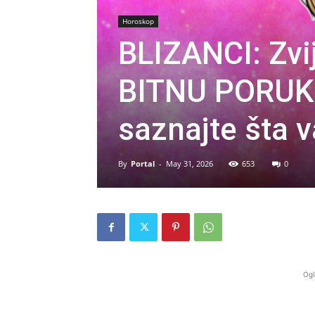
Horoskop
BLIZANCI: Zv
BITNU PORUK
saznajte šta v
By
Portal
-
May 31, 2026
653
0
Ogl