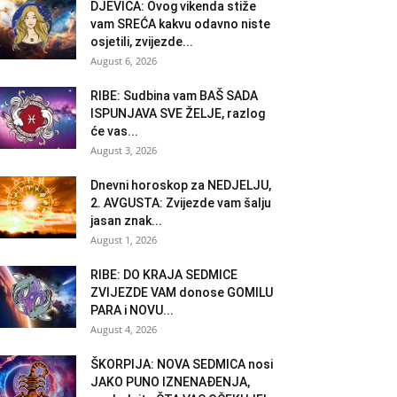
DJEVICA: Ovog vikenda stiže
vam SREĆA kakvu odavno niste
osjetili, zvijezde...
August 6, 2026
RIBE: Sudbina vam BAŠ SADA
ISPUNJAVA SVE ŽELJE, razlog
će vas...
August 3, 2026
Dnevni horoskop za NEDJELJU,
2. AVGUSTA: Zvijezde vam šalju
jasan znak...
August 1, 2026
RIBE: DO KRAJA SEDMICE
ZVIJEZDE VAM donose GOMILU
PARA i NOVU...
August 4, 2026
ŠKORPIJA: NOVA SEDMICA nosi
JAKO PUNO IZNENAĐENJA,