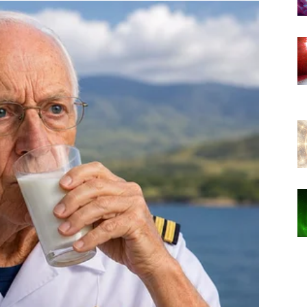
rećivao.
ve mogućnosti samo zato što djeluju drugačije od
.