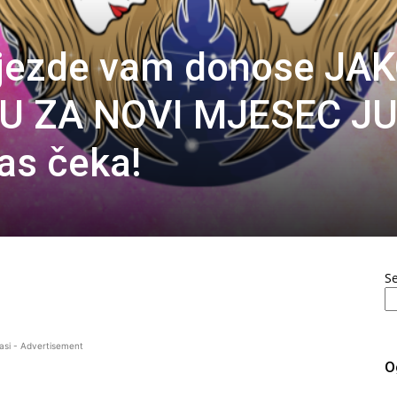
ijezde vam donose JA
U ZA NOVI MJESEC JU
as čeka!
S
asi - Advertisement
O