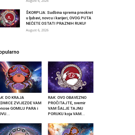
August 6, 2026
ŠKORPIJA: Sudbina sprema preokret
u ljubavi, novcu i karijeri, OVOG PUTA
NEĆETE OSTATI PRAZNIH RUKU!
August 6, 2026
opularno
AK: DO KRAJA
RAK: OVO OBAVEZNO
EDMICE ZVIJEZDE VAM
PROČITAJTE, svemir
nose GOMILU PARA i
VAM ŠALJE TAJNU
VU...
PORUKU koja VAM...