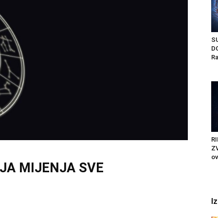
S
D
Ra
RI
ZV
ov
OJA MIJENJA SVE
I