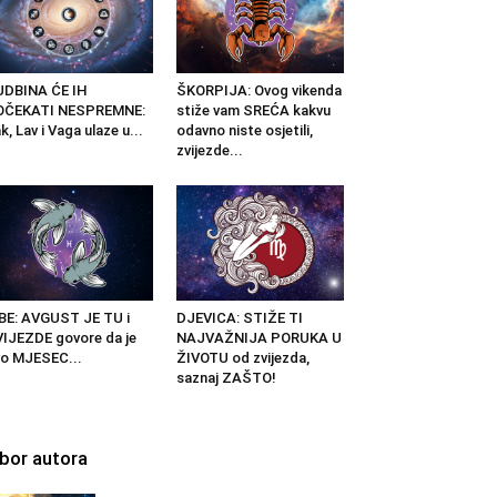
UDBINA ĆE IH
ŠKORPIJA: Ovog vikenda
OČEKATI NESPREMNE:
stiže vam SREĆA kakvu
k, Lav i Vaga ulaze u...
odavno niste osjetili,
zvijezde...
BE: AVGUST JE TU i
DJEVICA: STIŽE TI
IJEZDE govore da je
NAJVAŽNIJA PORUKA U
o MJESEC...
ŽIVOTU od zvijezda,
saznaj ZAŠTO!
zbor autora