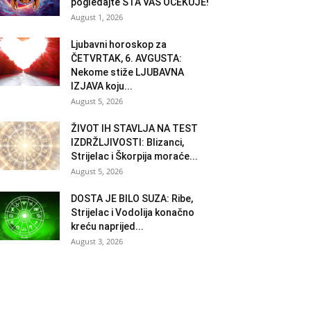
pogledajte ŠTA VAS OČEKUJE!
August 1, 2026
Ljubavni horoskop za
ČETVRTAK, 6. AVGUSTA:
Nekome stiže LJUBAVNA
IZJAVA koju...
August 5, 2026
ŽIVOT IH STAVLJA NA TEST
IZDRŽLJIVOSTI: Blizanci,
Strijelac i Škorpija moraće...
August 5, 2026
DOSTA JE BILO SUZA: Ribe,
Strijelac i Vodolija konačno
kreću naprijed...
August 3, 2026