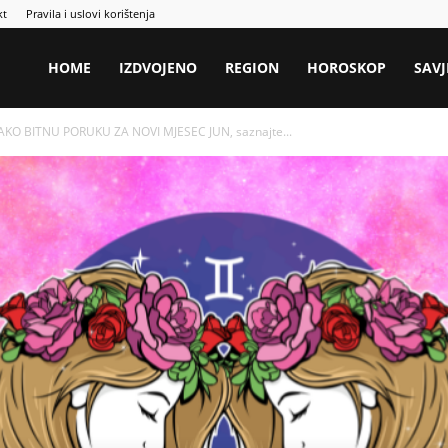
kt
Pravila i uslovi korištenja
HOME
IZDVOJENO
REGION
HOROSKOP
SAVJ
JAKO BITNU PORUKU ZA NOVI MJESEC JUN, saznajte...