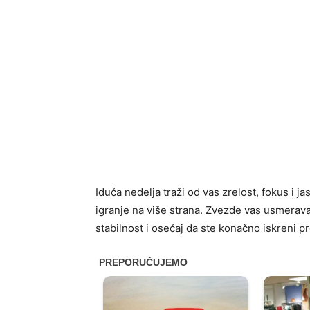
Iduća nedelja traži od vas zrelost, fokus i j
igranje na više strana. Zvezde vas usmerav
stabilnost i osećaj da ste konačno iskreni p