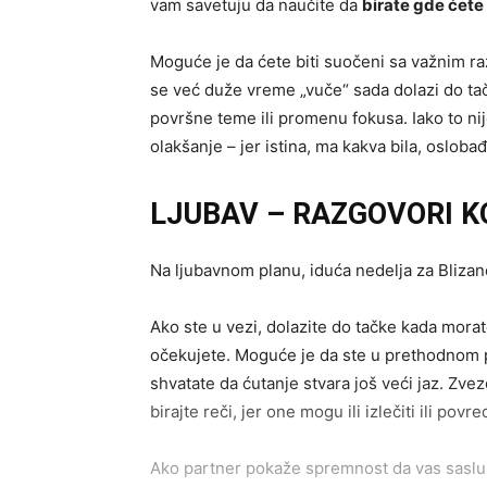
vam savetuju da naučite da
birate gde ćete
Moguće je da ćete biti suočeni sa važnim ra
se već duže vreme „vuče“ sada dolazi do ta
površne teme ili promenu fokusa. Iako to ni
olakšanje – jer istina, ma kakva bila, oslobađ
LJUBAV – RAZGOVORI K
Na ljubavnom planu, iduća nedelja za Bliza
Ako ste u vezi, dolazite do tačke kada morat
očekujete. Moguće je da ste u prethodnom per
shvatate da ćutanje stvara još veći jaz. Zvez
birajte reči, jer one mogu ili izlečiti ili povred
Ako partner pokaže spremnost da vas saslu