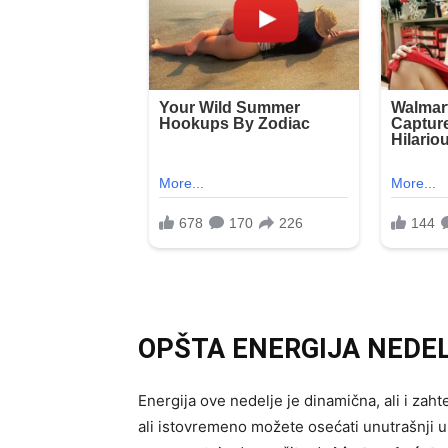
OPŠTA ENERGIJA NEDE
Energija ove nedelje je dinamična, ali i zaht
ali istovremeno možete osećati unutrašnji u