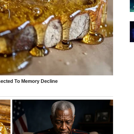
kt, preporuku ili razgovor koji se u prvi mah čini
e krije nešto važno za vašu budućnost.
OVANJE I REALNA PROCENA
t. Zvezde vas savetuju da ne donosite impulsivne
aspoloženjem. Ako planirate veće troškove, sačekajte
uri“ bez pravog razloga. Ovo je idealna nedelja za
može se pojaviti ideja za dodatni prihod, ali zahteva
o što vam ne donosi vrednost.