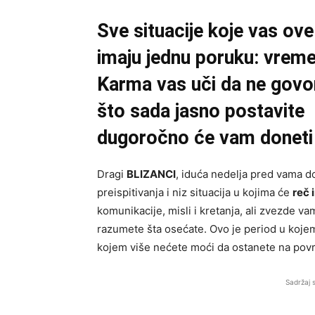
Sve situacije koje vas ove 
imaju jednu poruku: vreme
Karma vas uči da ne govor
što sada jasno postavite
dugoročno će vam doneti 
Dragi
BLIZANCI
, iduća nedelja pred vama d
preispitivanja i niz situacija u kojima će
reč 
komunikacije, misli i kretanja, ali zvezde v
razumete šta osećate. Ovo je period u kojem 
kojem više nećete moći da ostanete na povr
Sadržaj 