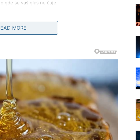
amo gde se vaš glas ne čuje.
mljive kontakte, poruke i susrete. Moguće je novo
rlo brzo prerasta u nešto dublje. Ipak, zvezde vas
READ MORE
stite da vreme pokaže ko je ko.
lušajte još pažljivije.
DLUKE KOJE USMERAVAJU
ažne informacije i odluke
. Možda se radi o ponudi,
i shvatanju da je vreme da prestanete da radite nešto
 se ne rasipate. Fokusirajte se na jednu ili dve
injanje deset novih projekata, već za
jasno