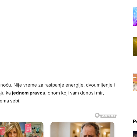
asnoću. Nije vreme za rasipanje energije, dvoumljenje i
aju ka
jednom pravcu
, onom koji vam donosi mir,
rema sebi.
P