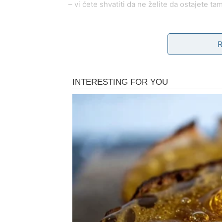
– vi ćete shvatiti da ne želite da ostajete t
Ako ste slobodni, iduća nedelja donosi zani
poznanstvo koje počinje kroz razgovor, ali v
upozoravaju da ne idealizujete prebrzo – pu
Savet zvezda u ljubavi:
Govorite istinu, ali s
POSAO I KARIJERA – O
BUDUĆNOST
Na poslovnom planu, iduća nedelja donosi
v
razgovoru sa nadređenima, promeni plana il
što vas mentalno iscrpljuje.
Vi ste puni ideja, ali zvezde vam savetuju da
najvažnije stvari. Ova nedelja nije za započ