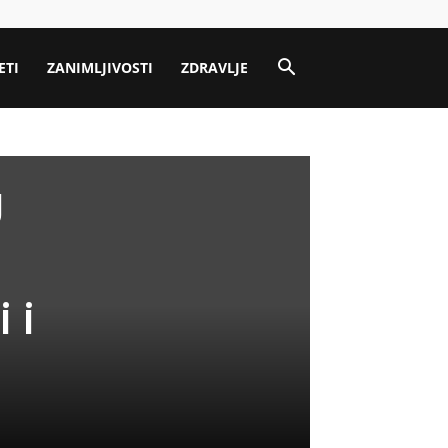
ETI
ZANIMLJIVOSTI
ZDRAVLJE
U
 i