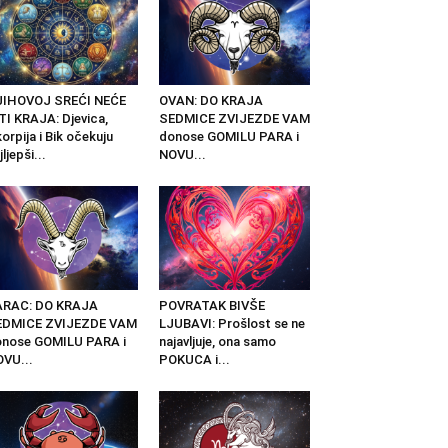
JIHOVOJ SREĆI NEĆE
OVAN: DO KRAJA
TI KRAJA: Djevica,
SEDMICE ZVIJEZDE VAM
orpija i Bik očekuju
donose GOMILU PARA i
jljepši...
NOVU...
ARAC: DO KRAJA
POVRATAK BIVŠE
EDMICE ZVIJEZDE VAM
LJUBAVI: Prošlost se ne
nose GOMILU PARA i
najavljuje, ona samo
VU...
POKUCA i...