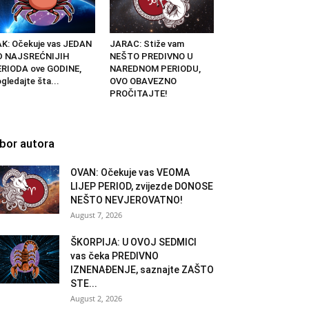
K: Očekuje vas JEDAN
JARAC: Stiže vam
D NAJSREĆNIJIH
NEŠTO PREDIVNO U
RIODA ove GODINE,
NAREDNOM PERIODU,
gledajte šta...
OVO OBAVEZNO
PROČITAJTE!
zbor autora
OVAN: Očekuje vas VEOMA
LIJEP PERIOD, zvijezde DONOSE
NEŠTO NEVJEROVATNO!
August 7, 2026
ŠKORPIJA: U OVOJ SEDMICI
vas čeka PREDIVNO
IZNENAĐENJE, saznajte ZAŠTO
STE...
August 2, 2026