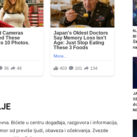
N
BI
Šk
na
J
S
LJE
do
NO
evna. Bićete u centru događaja, razgovora i informacija,
mor od previše ljudi, obaveza i očekivanja. Zvezde