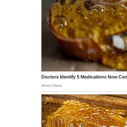
usmeravanje energije
.
Moguće je da vam se otvori prilika kroz konta
neobaveznim. Obratite pažnju – upravo tu s
NOVAC – PAMETNO RUK
Finansije ove nedelje zahtevaju racionalnos
odluke, posebno one motivisane trenutnim r
malo – dobićete jasniju sliku.
Moguće je da ćete shvatiti gde vam novac „c
reorganizaciju budžeta i planiranje. Takođe, 
strpljenje i posvećenost.
Savet:
Ne trošite energiju (ni novac) na on