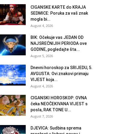
CIGANSKE KARTE do KRAJA
SEDMICE: Poruka za vaš znak
mogla bi...
August 4, 2026
BIK: Očekuje vas JEDAN OD
NAJSREĆNIJIH PERIODA ove
GODINE, pogledajte šta...
August 5, 2026
Dnevni horoskop za SRIJEDU, 5.
AVGUSTA: Ovi znakovi primaju
VIJEST koja...
August 4, 2026
CIGANSKI HOROSKOP: OVNA
čeka NEOČEKIVANA VIJEST s
posla, RAK TONE U...
August 7, 2026
DJEVICA: Sudbina sprema
preokret u ljubavi, novcu i