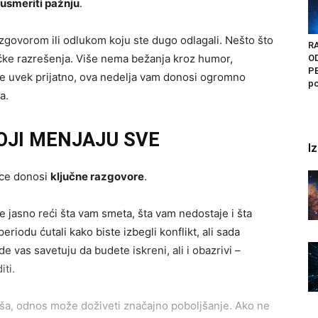
 usmeriti pažnju
.
zgovorom ili odlukom koju ste dugo odlagali. Nešto što
RA
čke razrešenja. Više nema bežanja kroz humor,
O
PE
je uvek prijatno, ova nedelja vam donosi ogromno
po
a.
OJI MENJAJU SVE
I
nce donosi
ključne razgovore
.
e jasno reći šta vam smeta, šta vam nedostaje i šta
iodu ćutali kako biste izbegli konflikt, ali sada
de vas savetuju da budete iskreni, ali i obazrivi –
iti.
ša, odnos može doživeti značajno poboljšanje. Ako ne