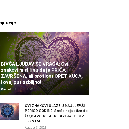
ajnovije
BIVŠA LJUBAV SE VRAĆA: Ovi
znakovi mislili su da je PRIČA
ZAVRŠENA, ali prošlost OPET KUCA,
i ovaj put ozbiljno!
Portal
-
August 8, 2026
OVI ZNAKOVI ULAZE U NAJLJEPŠI
PERIOD GODINE: Sreća koja stiže do
kraja AVGUSTA OSTAVLJA IH BEZ
TEKSTA!
August 8, 2026