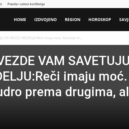
kt
Pravila i uslovi korištenja
HOME
IZDVOJENO
REGION
HOROSKOP
SAVJ
 ZA IDUĆU NEDELJU:Reči imaju moć. Koristite ih...
ZVEZDE VAM SAVETUJ
ELJU:Reči imaju moć.
udro prema drugima, ali