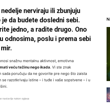
nedelje nerviraju ili zbunjuju
 je da budete dosledni sebi.
N
ite jedno, a radite drugo. Ono
 u odnosima, poslu i prema sebi
mir.
onosi snažnu mentalnu aktivnost, emotivna
imati veću težinu nego ikada
. Vi ste znak
am sada poručuju da ne govorite pre nego što zaista
se razotkrivaju istine – i tuđe i vaše sopstvene – i u
šini.
se nastavlja nakon oglasa