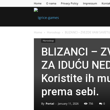
Home
O nama
Privacy Policy
Impressum
Konta
Games
Home
Horoskop
BLIZANCI – ZVEZDE VAM SAVETUJU
Portal
Horoskop
BLIZANCI – 
ZA IDUĆU NED
Koristite ih m
prema sebi.
By
Portal
-
January 11, 2026
756
0