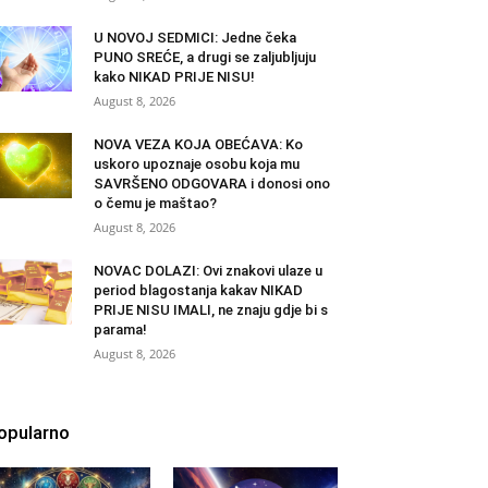
U NOVOJ SEDMICI: Jedne čeka
PUNO SREĆE, a drugi se zaljubljuju
kako NIKAD PRIJE NISU!
August 8, 2026
NOVA VEZA KOJA OBEĆAVA: Ko
uskoro upoznaje osobu koja mu
SAVRŠENO ODGOVARA i donosi ono
o čemu je maštao?
August 8, 2026
NOVAC DOLAZI: Ovi znakovi ulaze u
period blagostanja kakav NIKAD
PRIJE NISU IMALI, ne znaju gdje bi s
parama!
August 8, 2026
opularno