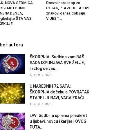
AK: NOVA SEDMICA
Dnevni horoskop za
osi JAKO PUNO
PETAK, 7. AVGUSTA: Ovi
ZNENAĐENJA,
znakovi danas dobijaju
gledajte ŠTA VAS
VIJEST...
ČEKUJE!
zbor autora
ŠKORPIJA: Sudbina vam BAŠ
SADA ISPUNJAVA SVE ŽELJE,
razlog će vas...
August 3, 2026
U NAREDNIH 72 SATA:
ŠKORPIJA dočekuje POVRATAK
STARE LJUBAVI, VAGA ZRAČI...
August 7, 2026
LAV: Sudbina sprema preokret
u ljubavi, novcu i karijeri, OVOG
PUTA...