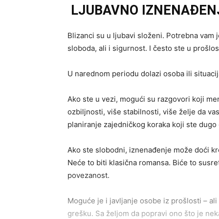
LJUBAVNO IZNENAĐENJ
Blizanci su u ljubavi složeni. Potrebna vam 
sloboda, ali i sigurnost. I često ste u prošlo
U narednom periodu dolazi osoba ili situacij
Ako ste u vezi, mogući su razgovori koji m
ozbiljnosti, više stabilnosti, više želje da
planiranje zajedničkog koraka koji ste dugo 
Ako ste slobodni, iznenađenje može doći kr
Neće to biti klasična romansa. Biće to susre
povezanost.
Moguće je i javljanje osobe iz prošlosti – 
grešku. Sa željom da popravi ono što je ne