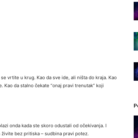
 vrtite u krug. Kao da sve ide, ali ništa do kraja. Kao
. Kao da stalno čekate “onaj pravi trenutak” koji
P
zi onda kada ste skoro odustali od očekivanja. I
 živite bez pritiska – sudbina pravi potez.