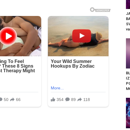
JA
B
SV
va
BL
I
P
M