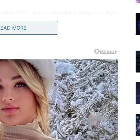
ađate nečije namere. Istina dolazi jasnije nego ikada.
READ MORE
E – PRILIKA KOJA OTVARA
dolaze lako. Ali u poslednje vreme možda ste imali
raja.