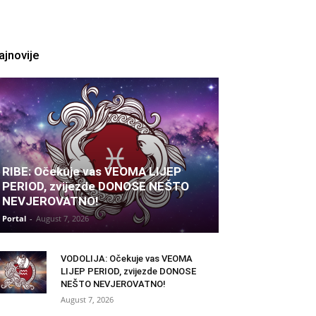
ajnovije
RIBE: Očekuje vas VEOMA LIJEP
PERIOD, zvijezde DONOSE NEŠTO
NEVJEROVATNO!
Portal
-
August 7, 2026
VODOLIJA: Očekuje vas VEOMA
LIJEP PERIOD, zvijezde DONOSE
NEŠTO NEVJEROVATNO!
August 7, 2026