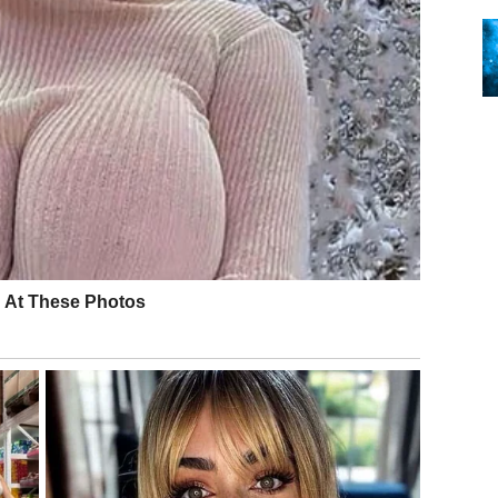
govara
i na prvi pogled deluje običan. Ali nemojte ga
ilizuje. Nije nužno da dolazi ogroman dobitak – ali
u pravcu rasta.
 – NAJVEĆE ČUDO
, već iznutra.
te. Da manje preispitujete svaku situaciju. Kao da vam