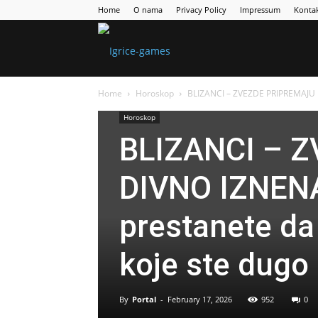
Home
O nama
Privacy Policy
Impressum
Konta
Games
Home
Horoskop
BLIZANCI – ZVEZDE PRIPREMAJU 
Portal
Horoskop
BLIZANCI – 
DIVNO IZNEN
prestanete da
koje ste dugo 
By
Portal
-
February 17, 2026
952
0