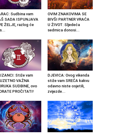
RAC: Sudbina vam
OVIM ZNAKOVIMA SE
AŠ SADA ISPUNJAVA
BIVŠI PARTNER VRAĆA
E ŽELJE, razlog će
U ŽIVOT: Sljedeća
s...
sedmica donosi...
IZANCI: Stiže vam
DJEVICA: Ovog vikenda
ZUZETNO VAŽNA
stiže vam SREĆA kakvu
ORUKA SUDBINE, ovo
odavno niste osjetili,
ORATE PROČITATI!
zvijezde...