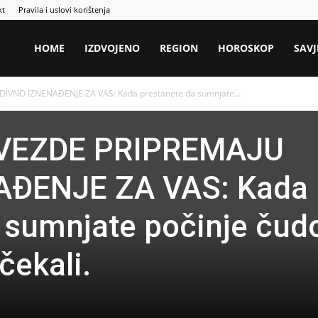
kt
Pravila i uslovi korištenja
HOME
IZDVOJENO
REGION
HOROSKOP
SAVJ
DIVNO IZNENAĐENJE ZA VAS: Kada prestanete da sumnjate...
ZVEZDE PRIPREMAJU
AĐENJE ZA VAS: Kada
 sumnjate počinje čud
čekali.