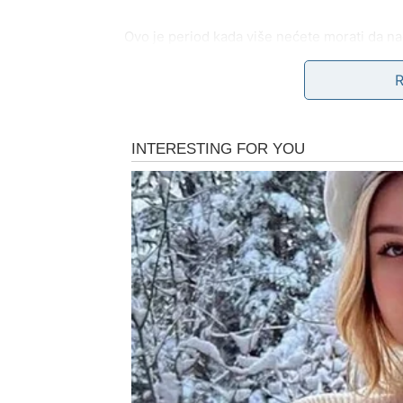
Ovo je period kada više nećete morati da nag
POSLOVNO IZNENAĐENJ
VRATA
Blizanci su rođeni komunikatori. Ideje vam 
osećaj da vaš potencijal nije iskorišćen do k
Zvezde sada pomeraju situaciju.
Moguće je:
neočekivana poslovna ponuda
projekat koji dolazi preko poznanstva