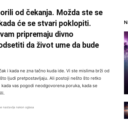
orili od čekanja. Možda ste se
 kada će se stvari poklopiti.
N
 vam pripremaju divno
odsetiti da život ume da bude
čak i kada ne zna tačno kuda ide. Vi ste mislima brži od
što ljudi pretpostavljaju. Ali postoji nešto što retko
na, kada vas pogodi neodgovorena poruka, kada se
li.
se nastavlja nakon oglasa