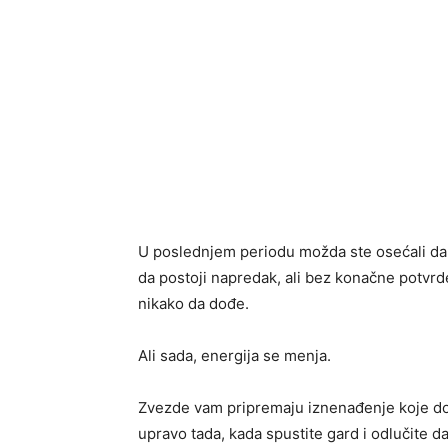
U poslednjem periodu možda ste osećali da se
da postoji napredak, ali bez konačne potvrde
nikako da dođe.
Ali sada, energija se menja.
Zvezde vam pripremaju iznenađenje koje dola
upravo tada, kada spustite gard i odlučite da