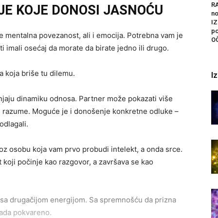
R
E KOJE DONOSI JASNOĆU
n
I
po
je mentalna povezanost, ali i emocija. Potrebna vam je
O
sti imali osećaj da morate da birate jedno ili drugo.
a koja briše tu dilemu.
I
enjaju dinamiku odnosa. Partner može pokazati više
 vas razume. Moguće je i donošenje konkretne odluke –
odlagali.
oz osobu koja vam prvo probudi intelekt, a onda srce.
t koji počinje kao razgovor, a završava se kao
ali sa drugačijom energijom. Sa spremnošću da prizna
kada pokvareno.