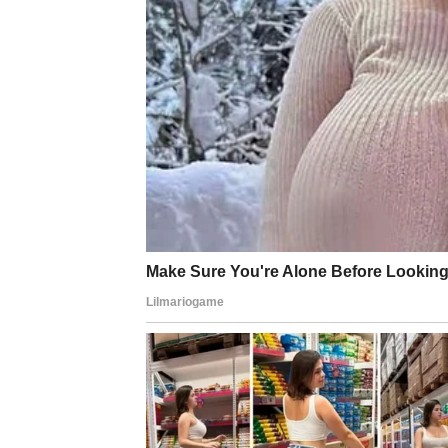
saradnja koja donosi finansijski rast
prilika za promenu pravca koji vam više od
Ovo iznenađenje može doći kroz razgovor koj
potceniti. U njemu se krije šansa.
Finansijska situacija može početi da se stab
dolazi sigurnost, dolazi osećaj da stvari idu 
UNUTRAŠNJA PROMENA
Možda najlepše iznenađenje neće biti spolja
Osetićete da ste mirniji. Da manje analizira
se vraća poverenje u tok života.