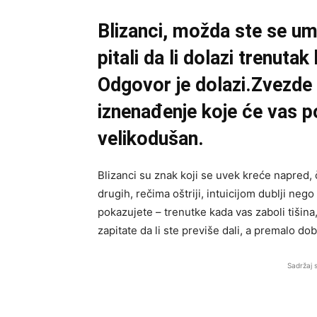
Blizanci, možda ste se um
pitali da li dolazi trenutak
Odgovor je dolazi.Zvezde
iznenađenje koje će vas p
velikodušan.
Blizanci su znak koji se uvek kreće napred, 
drugih, rečima oštriji, intuicijom dublji nego 
pokazujete – trenutke kada vas zaboli tiši
zapitate da li ste previše dali, a premalo dobi
Sadržaj 