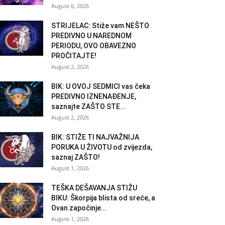
August 6, 2026
STRIJELAC: Stiže vam NEŠTO
PREDIVNO U NAREDNOM
PERIODU, OVO OBAVEZNO
PROČITAJTE!
August 2, 2026
BIK: U OVOJ SEDMICI vas čeka
PREDIVNO IZNENAĐENJE,
saznajte ZAŠTO STE...
August 2, 2026
BIK: STIŽE TI NAJVAŽNIJA
PORUKA U ŽIVOTU od zvijezda,
saznaj ZAŠTO!
August 1, 2026
TEŠKA DEŠAVANJA STIŽU
BIKU: Škorpija blista od sreće, a
Ovan započinje...
August 1, 2026