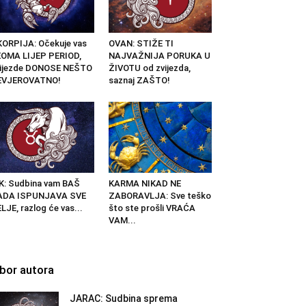
ORPIJA: Očekuje vas
OVAN: STIŽE TI
OMA LIJEP PERIOD,
NAJVAŽNIJA PORUKA U
vijezde DONOSE NEŠTO
ŽIVOTU od zvijezda,
EVJEROVATNO!
saznaj ZAŠTO!
K: Sudbina vam BAŠ
KARMA NIKAD NE
ADA ISPUNJAVA SVE
ZABORAVLJA: Sve teško
LJE, razlog će vas...
što ste prošli VRAĆA
VAM...
zbor autora
JARAC: Sudbina sprema