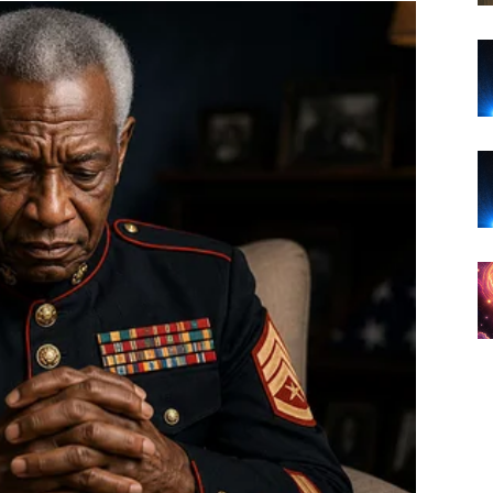
topline, iskrenih razgovora i lijepih susreta.
da upoznate osobu koja će vas osvojiti inteligencijom,
ivot. Sve će početi sasvim spontano, ali će vrlo brzo
a povezanost.
i će vam donijeti mnogo radosti.
niji odnos
onose mnogo više razumijevanja i zajedničkih planova.
se oslonite u svakom trenutku. Zajednički razgovori o
i pomoći da još više učvrstite vaš odnos.
će pozitivno uticati na vaš zajednički život.