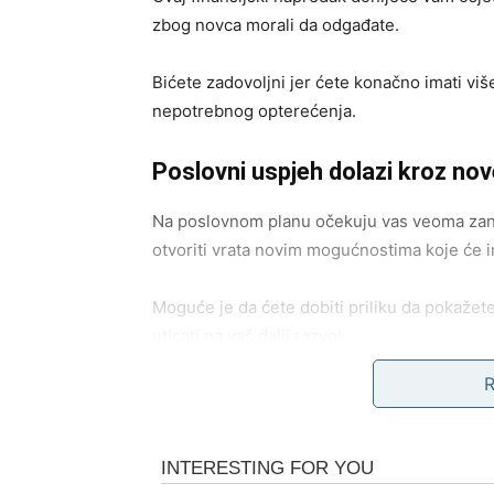
zbog novca morali da odgađate.
Bićete zadovoljni jer ćete konačno imati vi
nepotrebnog opterećenja.
Poslovni uspjeh dolazi kroz nove
Na poslovnom planu očekuju vas veoma zanim
otvoriti vrata novim mogućnostima koje će im
Moguće je da ćete dobiti priliku da pokažet
uticati na vaš dalji razvoj.
Do kraja mjeseca mogli biste napraviti važan
finansijske sigurnosti.
Ljubavni život ulazi u mno