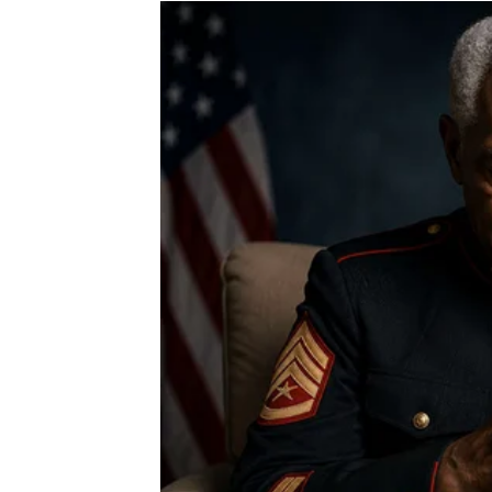
Na polju emocija zvijezde vam donose mnogo 
Ako ste slobodni, postoji velika mogućnost 
smislom za humor i pozitivnim pogledom na ž
postati jasno da između vas postoji posebn
Do kraja jula mogli biste započeti odnos koj
Zauzeti Blizanci grade još snaž
Ako ste u vezi ili braku, naredne sedmice d
Partner će biti osoba na koju ćete moći da 
budućnosti donijeće vam osjećaj sigurnosti 
Moguće je i da zajedno donesete odluku koja 