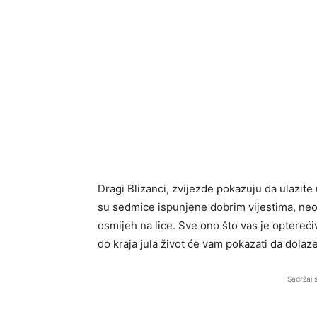
Dragi Blizanci, zvijezde pokazuju da ulazite 
su sedmice ispunjene dobrim vijestima, neoč
osmijeh na lice. Sve ono što vas je optereć
do kraja jula život će vam pokazati da dolaz
Sadržaj 