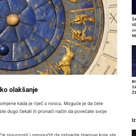
ŠK
VE
z
N
BI
S
iko olakšanje
ŽE
romjene kada je riječ o novcu. Moguće je da ćete
 ste dugo čekali ili pronaći način da povećate svoje
I
aj sigurnosti i omogućiti da ostvarite planove koje ste