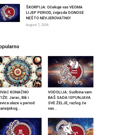
ŠKORPIJA: Očekuje vas VEOMA
LIJEP PERIOD, zvijezde DONOSE
NEŠTO NEVJEROVATNO!
August 7, 2026
opularno
OVAC KONAČNO
VODOLIJA: Sudbina vam
IŽE: Jarac, Bik i
BAŠ SADA ISPUNJAVA
evica ulaze u period
SVE ŽELJE, razlog će
nansijskog...
vas...