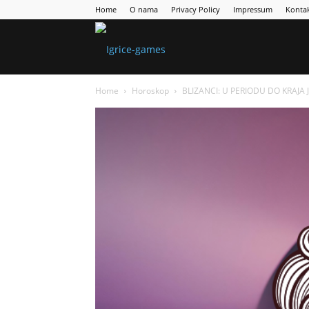
Home
O nama
Privacy Policy
Impressum
Konta
Games
Home
Horoskop
BLIZANCI: U PERIODU DO KRAJA JU
Portal