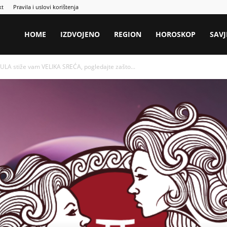
kt
Pravila i uslovi korištenja
HOME
IZDVOJENO
REGION
HOROSKOP
SAVJ
LA stiže vam VELIKA SREĆA, pogledajte zašto...