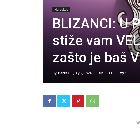
Horoskop
BLIZANCI: U 
stiže vam VEL
zašto je baš
By
Portal
-
July 2, 2026
1211
0
Ogl