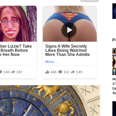
P
N
ST
Dj
fi