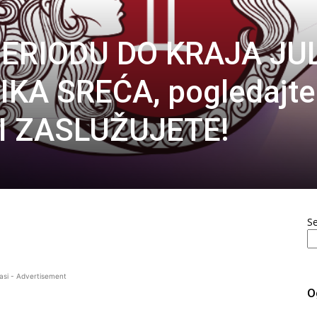
PERIODU DO KRAJA JU
IKA SREĆA, pogledajte
 VI ZASLUŽUJETE!
S
asi - Advertisement
O