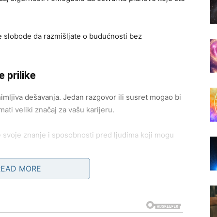
še slobode da razmišljate o budućnosti bez
 prilike
ljiva dešavanja. Jedan razgovor ili susret mogao bi
ati veliki značaj za vašu karijeru.
e svoje znanje i sposobnosti pred ljudima koji mogu
READ MORE
 korak koji će vam donijeti mnogo više zadovoljstva i
go ljepšu fazu