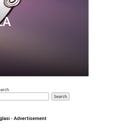
LA
earch
Search
glasi - Advertisement