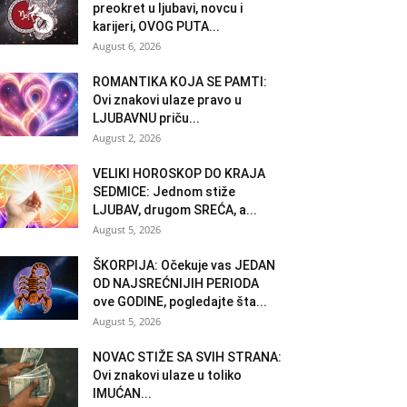
preokret u ljubavi, novcu i
karijeri, OVOG PUTA...
August 6, 2026
ROMANTIKA KOJA SE PAMTI:
Ovi znakovi ulaze pravo u
LJUBAVNU priču...
August 2, 2026
VELIKI HOROSKOP DO KRAJA
SEDMICE: Jednom stiže
LJUBAV, drugom SREĆA, a...
August 5, 2026
ŠKORPIJA: Očekuje vas JEDAN
OD NAJSREĆNIJIH PERIODA
ove GODINE, pogledajte šta...
August 5, 2026
NOVAC STIŽE SA SVIH STRANA:
Ovi znakovi ulaze u toliko
IMUĆAN...