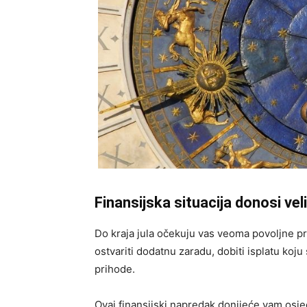
Finansijska situacija donosi vel
Do kraja jula očekuju vas veoma povoljne p
ostvariti dodatnu zaradu, dobiti isplatu koju
prihode.
Ovaj finansijski napredak donijeće vam osjeć