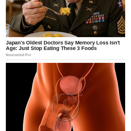
Na poslovnom planu pred vama je veoma važan period.
Mnogi Blizanci će dobiti priliku da pokažu koliko vrijede.
Ono što ste dugo pokušavali ostvariti sada bi konačno
moglo krenuti u pravom smjeru.
Moguće su veoma važne promjene povezane sa
karijerom, novim poslovnim kontaktima ili odlukom koja bi
vam mogla potpuno promijeniti život.
Posebno će sreće imati Blizanci koji planiraju pokrenuti
nešto svoje ili već dugo razmišljaju o velikoj promjeni.
JEDNA OSOBA DONOSI VAM
SREĆU I NOVE PRILIKE