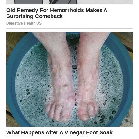
Konačno ćete imati manje stresa i više energije za sebe i
ljude koje volite.
Ako ste slobodni, moguće je poznanstvo sa osobom koja
će vas osvojiti inteligencijom, pažnjom i smislom za
humor.
Blizanci koji su zauzeti konačno će uspjeti riješiti
nesporazume koji ih dugo opterećuju.
SUDBINA VAM DONOSI ŽIVOT
KAKAV STE DUGO
PRIŽELJKIVALI
Sve kroz šta ste prošli nije bilo uzalud.