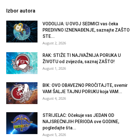
Izbor autora
VODOLIJA: U OVOJ SEDMICI vas čeka
PREDIVNO IZNENAĐENJE, saznajte ZAŠTO
STE...
August 2, 2026
RAK: STIŽE TI NAJVAŽNIJA PORUKA U
ŽIVOTU od zvijezda, saznaj ZAŠTO!
August 1, 2026
BIK: OVO OBAVEZNO PROČITAJTE, svemir
VAM ŠALJE TAJNU PORUKU koja VAM...
August 4, 2026
STRIJELAC: Očekuje vas JEDAN OD
NAJSREĆNIJIH PERIODA ove GODINE,
pogledajte šta...
August 5, 2026