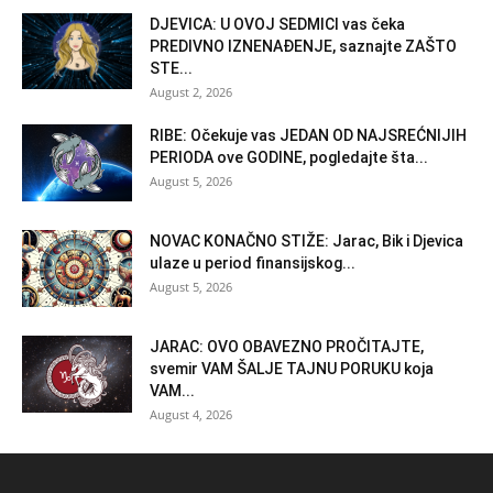
DJEVICA: U OVOJ SEDMICI vas čeka
PREDIVNO IZNENAĐENJE, saznajte ZAŠTO
STE...
August 2, 2026
RIBE: Očekuje vas JEDAN OD NAJSREĆNIJIH
PERIODA ove GODINE, pogledajte šta...
August 5, 2026
NOVAC KONAČNO STIŽE: Jarac, Bik i Djevica
ulaze u period finansijskog...
August 5, 2026
JARAC: OVO OBAVEZNO PROČITAJTE,
svemir VAM ŠALJE TAJNU PORUKU koja
VAM...
August 4, 2026