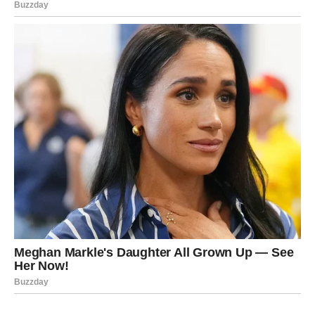
Svaka prepreka, svaka neprospavana noć i svaki trenutak
tokom kojeg ste mislili da više ne možete dalje pripremali
su vas za ono što sada dolazi.
A ono što dolazi moglo bi vam donijeti mnogo više novca,
sigurnosti i sreće nego što trenutno možete zamisliti.
Zvijezde vam donose priliku da konačno živite mirnije,
sretnije i bez stalnog straha za budućnost.
Zato ne sumnjajte u sebe.
Jer sudbina vam uskoro donosi ogromne pare i razlog da
konačno budete istinski zadovoljni svojim životom.