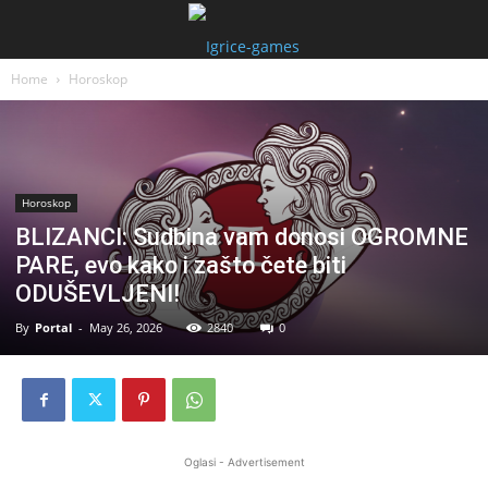
Home
Horoskop
Horoskop
BLIZANCI: Sudbina vam donosi OGROMNE
PARE, evo kako i zašto čete biti
ODUŠEVLJENI!
By
Portal
-
May 26, 2026
2840
0
Oglasi - Advertisement