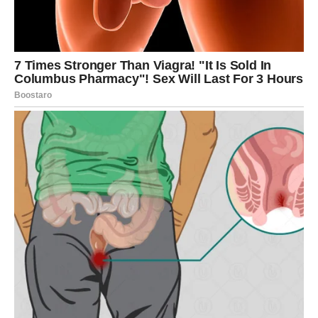
Zvijezde pokazuju da u vašem životu postoji osoba koja bi
vam mogla pomoći više nego što trenutno mislite.
Moguće je da će upravo zahvaljujući jednom razgovoru,
savjetu ili kontaktu pred vas doći prilika koja će vam
otvoriti vrata mnogo bolje budućnosti.
Nemojte ignorisati ljude koji vam iskreno žele dobro.
LJUBAV – MIR DOLAZI ZAJEDNO
SA USPJEHOM
Kada je ljubav u pitanju, pred vama je mnogo ljepši period
nego ranije.