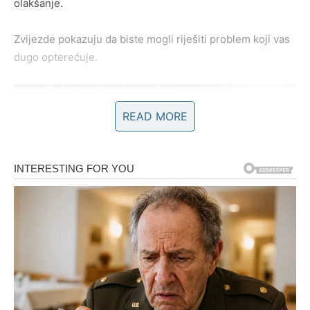
olakšanje.
Zvijezde pokazuju da biste mogli riješiti problem koji vas
dugo opterećuje.
READ MORE
POSAO – OTVARAJU VAM SE
VRATA VELIKOG USPJEHA