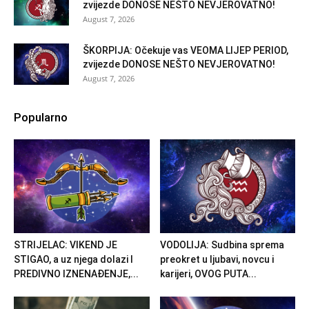
zvijezde DONOSE NEŠTO NEVJEROVATNO!
August 7, 2026
ŠKORPIJA: Očekuje vas VEOMA LIJEP PERIOD,
zvijezde DONOSE NEŠTO NEVJEROVATNO!
August 7, 2026
Popularno
STRIJELAC: VIKEND JE
VODOLIJA: Sudbina sprema
STIGAO, a uz njega dolazi I
preokret u ljubavi, novcu i
PREDIVNO IZNENAĐENJE,...
karijeri, OVOG PUTA...