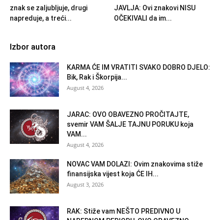
znak se zaljubljuje, drugi
JAVLJA: Ovi znakovi NISU
napreduje, a treći...
OČEKIVALI da im...
Izbor autora
KARMA ĆE IM VRATITI SVAKO DOBRO DJELO:
Bik, Rak i Škorpija...
August 4, 2026
JARAC: OVO OBAVEZNO PROČITAJTE,
svemir VAM ŠALJE TAJNU PORUKU koja
VAM...
August 4, 2026
NOVAC VAM DOLAZI: Ovim znakovima stiže
finansijska vijest koja ĆE IH...
August 3, 2026
RAK: Stiže vam NEŠTO PREDIVNO U