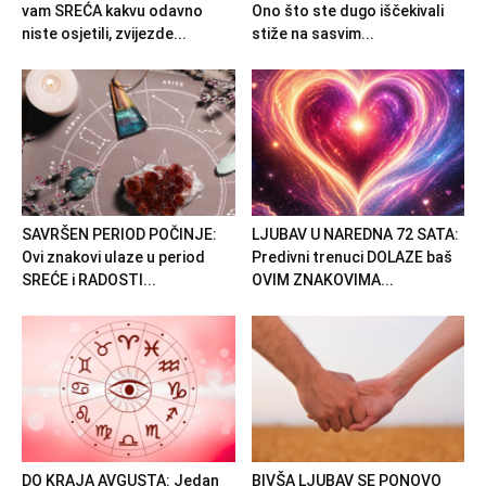
vam SREĆA kakvu odavno
Ono što ste dugo iščekivali
niste osjetili, zvijezde...
stiže na sasvim...
SAVRŠEN PERIOD POČINJE:
LJUBAV U NAREDNA 72 SATA:
Ovi znakovi ulaze u period
Predivni trenuci DOLAZE baš
SREĆE i RADOSTI...
OVIM ZNAKOVIMA...
DO KRAJA AVGUSTA: Jedan
BIVŠA LJUBAV SE PONOVO