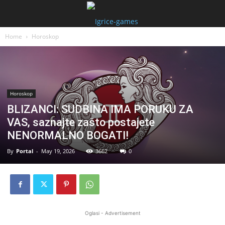
Home
Horoskop
Horoskop
BLIZANCI: SUDBINA IMA PORUKU ZA
VAS, saznajte zašto postajete
NENORMALNO BOGATI!
By
Portal
-
May 19, 2026
3662
0
Oglasi - Advertisement