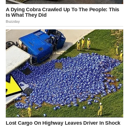
Moguće su velike poslovne promjene, dodatni izvori
zarade ili prilika koja će vam otvoriti vrata potpuno novog
života.
Ono što će vas posebno iznenaditi jeste brzina kojom će
se neke stvari početi mijenjati.
Ljubavni život takođe prolazi kroz
velike promjene
Iako će finansije i posao biti u centru pažnje, ljubavni
život neće ostati po strani.
Ako ste slobodni, pred vama je period tokom kojeg biste
mogli upoznati osobu koja će vas potpuno osvojiti
energijom, humorom i načinom razmišljanja.