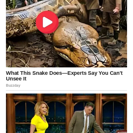
Previše ste puta sumnjali u sebe i svoje mogućnosti.
Često ste osjećali da uspjeh dolazi drugim ljudima lakše
nego vama.
Ali sudbina vam sada jasno pokazuje da sve dolazi u
pravo vrijeme.
Zvijezde vam poručuju da prestanete razmišljati o prošlim
neuspjesima jer vas upravo oni vode prema mnogo
većem uspjehu.
Sudbina vam sada otvara vrata
velikog bogatstva
Sve kroz šta ste prošli pripremalo vas je za ono što