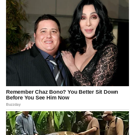
Ta osoba još uvijek razmišlja o vama i moguće je da će
pokušati obnoviti kontakt.
Ali ovog puta vi ćete mnogo jasnije vidjeti šta želite.
Nećete više pristajati na odnose koji vam donose stres,
nesigurnost i emotivni haos.
Mnogi Blizanci će konačno odlučiti da biraju svoj mir i
budućnost umjesto ljudi koji ih stalno vraćaju na stare
probleme.
Vrijeme je da konačno počnete
vjerovati da zaslužujete mnogo
više