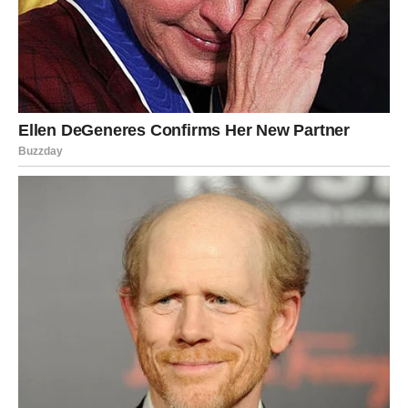
Zvijezde vam sada donose novu energiju, ogromnu
motivaciju i priliku da konačno osjetite kako izgleda kada
život radi u vašu korist.
Mnogi Blizanci će tokom ovog perioda upoznati prave
ljude, dobiti prilike koje nisu očekivali i napraviti korake
koji će ih odvesti prema životu o kojem su dugo maštali.
Zato ne dozvolite strahu da vas zaustavi.
Sudbina ima veoma važnu poruku za vas — sada konačno
dolazi vrijeme da postanete uspješni, finansijski sigurni i
mnogo bogatiji nego što ste ikada mogli zamisliti.