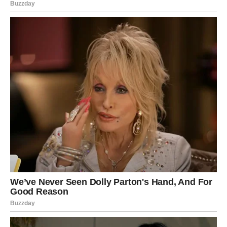
Ono što će vas posebno iznenaditi jeste činjenica da ćete
pored te osobe osjećati i uzbuđenje i mir u isto vrijeme.
Blizanci koji su zauzeti konačno će uspjeti riješiti
probleme koji ih dugo opterećuju.
Pred vama su iskreni razgovori, više razumijevanja i
osjećaj da partner konačno vidi koliko ste se trudili oko
svega.
Jedna osoba iz prošlosti mogla bi
se ponovo pojaviti
Zvijezde pokazuju mogućnost povratka osobe koju niste
uspjeli potpuno zaboraviti.