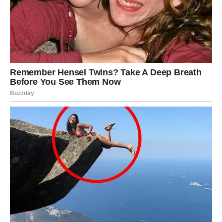
zaradu i sigurnost kakvu dugo pokušavate ostvariti.
Zvijezde vam poručuju da ne podcjenjujete svoje
sposobnosti i znanje.
Vi ste mnogo spremniji za uspjeh nego što trenutno
mislite.
Mnogi Blizanci će tokom ovog perioda konačno shvatiti
da imaju talenat koji može donijeti ozbiljan novac.