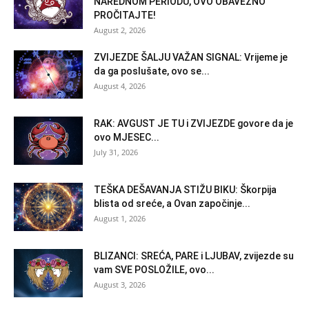
NAREDNOM PERIODU, OVO OBAVEZNO
PROČITAJTE!
August 2, 2026
ZVIJEZDE ŠALJU VAŽAN SIGNAL: Vrijeme je
da ga poslušate, ovo se...
August 4, 2026
RAK: AVGUST JE TU i ZVIJEZDE govore da je
ovo MJESEC...
July 31, 2026
TEŠKA DEŠAVANJA STIŽU BIKU: Škorpija
blista od sreće, a Ovan započinje...
August 1, 2026
BLIZANCI: SREĆA, PARE i LJUBAV, zvijezde su
vam SVE POSLOŽILE, ovo...
August 3, 2026