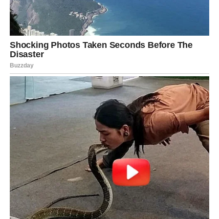
Novac vam dolazi kroz
komunikaciju, ideje i hrabrost
Vi ste znak koji zna kako privući ljude, pronaći rješenje i
snaći se čak i u najtežim situacijama.
I upravo će vam te osobine sada donijeti veliku sreću.
Zvijezde pokazuju da će mnogi Blizanci uspjeti upravo
kroz posao povezan s komunikacijom, internetom,
prodajom, kreativnošću ili saradnjom s većim brojem
ljudi.