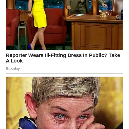
dolazi.
Svaka prepreka, svako razočaranje i svaki trenutak tokom
kojeg ste mislili da više ne možete dalje zapravo su vas
učinili jačima i mudrijima.
A sada dolazi period tokom kojeg biste mogli ostvariti ono
o čemu ste dugo maštali.
Mnogi Blizanci će tokom narednog perioda napraviti
poteze koji će im kasnije potpuno promijeniti život i
donijeti veliku finansijsku sigurnost.
Pred vama je vrijeme kakvo se
rijetko doživljava