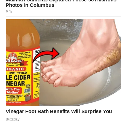
Finansije – iznenadan potez
Na finansijskom planu moguće su nagle odluke – trošak,
ulaganje ili dogovor koji zahteva brzu reakciju. Iako ćete
se dvoumiti, ispostaviće se da je odluka doneta ovog
vikenda
korak ka većoj stabilnosti
.
Važno je da ne reagujete iz straha, već iz poverenja u
sopstvenu snalažljivost – a ona je vaša najveća snaga.
Zdravlje i energija – um radi
punom snagom