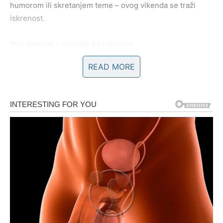
humorom ili skretanjem teme – ovog vikenda se traži
iskrenost.
Ako ostajete – ostanite bez sumnje.
Ako odlazite – učinite to bez oklevanja.
READ MORE
Sreća u ljubavi dolazi onog trenutka kada prestanete da
budete „između“.
Slobodni Blizanci mogu biti iznenađeni susretom ili
porukom koja dolazi potpuno neočekivano. Odluka da li
ćete odgovoriti, nastaviti razgovor ili se otvoriti – moraće
biti brza. Zvezde poručuju da
ova odluka nosi karmičku
težinu
, i da može označiti početak nečega vrlo značajnog.
Emocije – vreme je da presečete