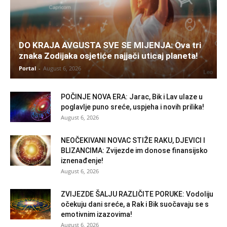
DO KRAJA AVGUSTA SVE SE MIJENJA: Ova tri
znaka Zodijaka osjetiće najjači uticaj planeta!
Portal
-
August 6, 2026
POČINJE NOVA ERA: Jarac, Bik i Lav ulaze u
poglavlje puno sreće, uspjeha i novih prilika!
August 6, 2026
NEOČEKIVANI NOVAC STIŽE RAKU, DJEVICI I
BLIZANCIMA: Zvijezde im donose finansijsko
iznenađenje!
August 6, 2026
ZVIJEZDE ŠALJU RAZLIČITE PORUKE: Vodoliju
očekuju dani sreće, a Rak i Bik suočavaju se s
emotivnim izazovima!
August 6, 2026