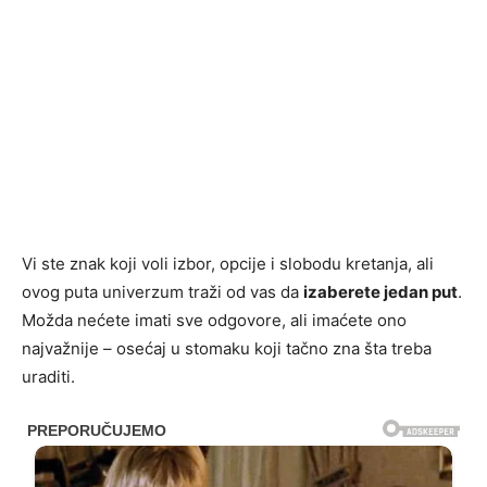
Vi ste znak koji voli izbor, opcije i slobodu kretanja, ali
ovog puta univerzum traži od vas da
izaberete jedan put
.
Možda nećete imati sve odgovore, ali imaćete ono
najvažnije – osećaj u stomaku koji tačno zna šta treba
uraditi.