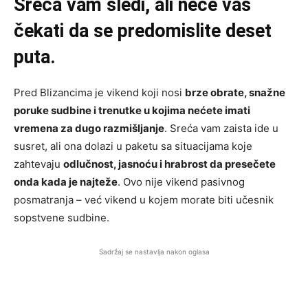
Sreća vam sledi, ali neće vas
čekati da se predomislite deset
puta.
Pred Blizancima je vikend koji nosi
brze obrate, snažne
poruke sudbine i trenutke u kojima nećete imati
vremena za dugo razmišljanje
. Sreća vam zaista ide u
susret, ali ona dolazi u paketu sa situacijama koje
zahtevaju
odlučnost, jasnoću i hrabrost da presečete
onda kada je najteže
. Ovo nije vikend pasivnog
posmatranja – već vikend u kojem morate biti učesnik
sopstvene sudbine.
Sadržaj se nastavlja nakon oglasa