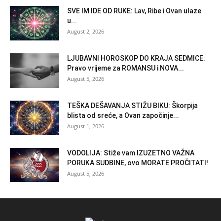
SVE IM IDE OD RUKE: Lav, Ribe i Ovan ulaze
u...
August 2, 2026
LJUBAVNI HOROSKOP DO KRAJA SEDMICE:
Pravo vrijeme za ROMANSU i NOVA...
August 5, 2026
TEŠKA DEŠAVANJA STIŽU BIKU: Škorpija
blista od sreće, a Ovan započinje...
August 1, 2026
VODOLIJA: Stiže vam IZUZETNO VAŽNA
PORUKA SUDBINE, ovo MORATE PROČITATI!
August 5, 2026