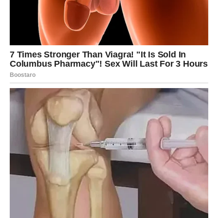
Unutrašnje stanje Blizanaca ovog vikenda može biti
nemirno, ali oslobađajuće
. Mislima ćete biti na sto strana,
ali jedna misao će se stalno vraćati – ona koju ste najviše
izbegavali. Upravo tu leži odgovor.
Nagle odluke koje ćete doneti neće biti impulsivne, već
rezultat svega što ste do sada ćutali, trpeli i analizirali.
Ovaj vikend vas uči da
više ne možete nositi dve istine u
sebi
.
Porodica i odnosi – reč koja
menja sve
U krugu porodice ili bliskih ljudi, moguća je situacija u
kojoj se od vas traži
jasan odgovor ili stav
. Neko možda
čeka da se izjasnite, da stanete na jednu stranu ili da