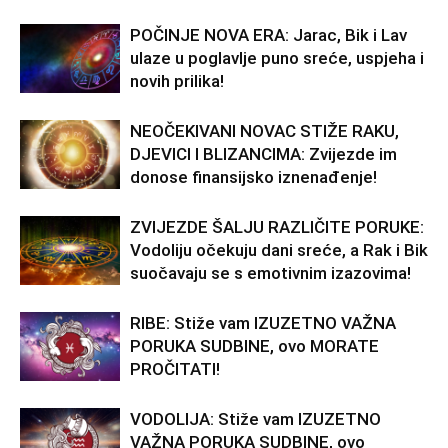
POČINJE NOVA ERA: Jarac, Bik i Lav
ulaze u poglavlje puno sreće, uspjeha i
novih prilika!
NEOČEKIVANI NOVAC STIŽE RAKU,
DJEVICI I BLIZANCIMA: Zvijezde im
donose finansijsko iznenađenje!
ZVIJEZDE ŠALJU RAZLIČITE PORUKE:
Vodoliju očekuju dani sreće, a Rak i Bik
suočavaju se s emotivnim izazovima!
RIBE: Stiže vam IZUZETNO VAŽNA
PORUKA SUDBINE, ovo MORATE
PROČITATI!
VODOLIJA: Stiže vam IZUZETNO
VAŽNA PORUKA SUDBINE, ovo