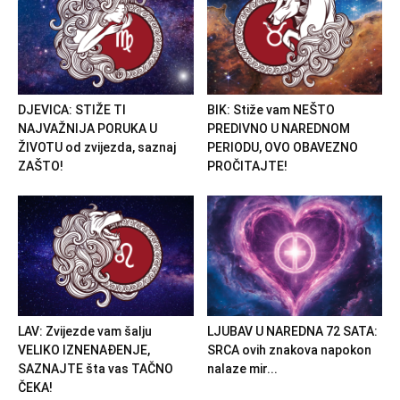
DJEVICA: STIŽE TI
BIK: Stiže vam NEŠTO
NAJVAŽNIJA PORUKA U
PREDIVNO U NAREDNOM
ŽIVOTU od zvijezda, saznaj
PERIODU, OVO OBAVEZNO
ZAŠTO!
PROČITAJTE!
LAV: Zvijezde vam šalju
LJUBAV U NAREDNA 72 SATA:
VELIKO IZNENAĐENJE,
SRCA ovih znakova napokon
SAZNAJTE šta vas TAČNO
nalaze mir...
ČEKA!