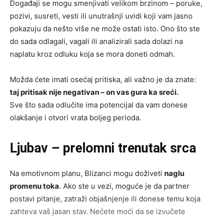
Događaji se mogu smenjivati velikom brzinom – poruke,
pozivi, susreti, vesti ili unutrašnji uvidi koji vam jasno
pokazuju da nešto više ne može ostati isto. Ono što ste
do sada odlagali, vagali ili analizirali sada dolazi na
naplatu kroz odluku koja se mora doneti odmah.
Možda ćete imati osećaj pritiska, ali važno je da znate:
taj pritisak nije negativan – on vas gura ka sreći.
Sve što sada odlučite ima potencijal da vam donese
olakšanje i otvori vrata boljeg perioda.
Ljubav – prelomni trenutak srca
Na emotivnom planu, Blizanci mogu doživeti
naglu
promenu toka
. Ako ste u vezi, moguće je da partner
postavi pitanje, zatraži objašnjenje ili donese temu koja
zahteva vaš jasan stav. Nećete moći da se izvučete