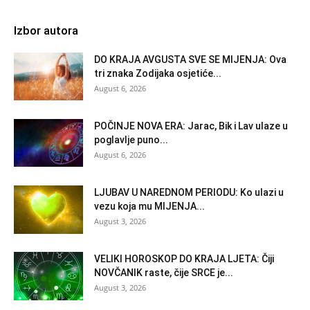
Izbor autora
DO KRAJA AVGUSTA SVE SE MIJENJA: Ova
tri znaka Zodijaka osjetiće...
August 6, 2026
POČINJE NOVA ERA: Jarac, Bik i Lav ulaze u
poglavlje puno...
August 6, 2026
LJUBAV U NAREDNOM PERIODU: Ko ulazi u
vezu koja mu MIJENJA...
August 3, 2026
VELIKI HOROSKOP DO KRAJA LJETA: Čiji
NOVČANIK raste, čije SRCE je...
August 3, 2026