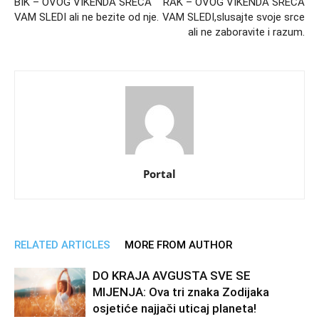
BIK – OVOG VIKENDA SREĆA
RAK – OVOG VIKENDA SREĆA
VAM SLEDI ali ne bezite od nje.
VAM SLEDI,slusajte svoje srce
ali ne zaboravite i razum.
Portal
RELATED ARTICLES
MORE FROM AUTHOR
DO KRAJA AVGUSTA SVE SE
MIJENJA: Ova tri znaka Zodijaka
osjetiće najjači uticaj planeta!