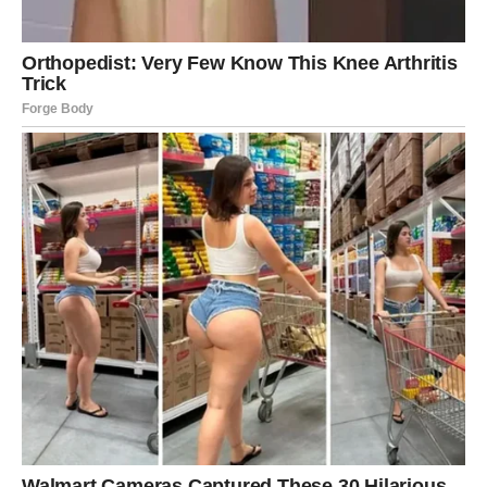
konačno kažete šta mislite.
Iako vam to nije uvek prijatno, istina koju izgovorite ovog
vikenda donosi dugoročni mir. Bolje je kratka neprijatnost
nego dugotrajna tišina puna tenzije.
Posao i životni pravac – brza
odluka, velika šansa
Iako je vikend, Blizanci mogu dobiti informaciju ili ideju
koja ima veze sa poslom, planovima ili budućim pravcem.
Ovo može biti ponuda, predlog ili lična odluka koju više
ne možete odlagati.
Ako osetite da vam se pruža šansa –
ne analizirajte je
predugo
. Zvezde vam poručuju da je sada trenutak kada
sreća dolazi onima koji se usuđuju da reaguju odmah.