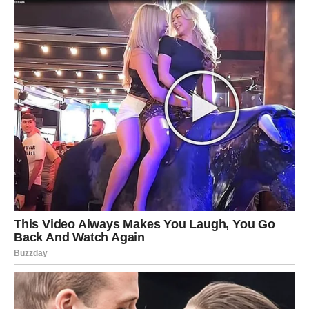
Mentalna aktivnost biće pojačana, pa obratite pažnju na
odmor. Previše razmišljanja može vas iscrpeti, zato
pronađite trenutke tišine. Kratka šetnja, razgovor sa
osobom od poverenja ili pisanje misli može vam pomoći
da donesete pravu odluku.