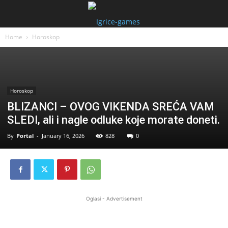
Home
Horoskop
Horoskop
BLIZANCI – OVOG VIKENDA SREĆA VAM
SLEDI, ali i nagle odluke koje morate doneti.
By
Portal
-
January 16, 2026
828
0
Oglasi - Advertisement