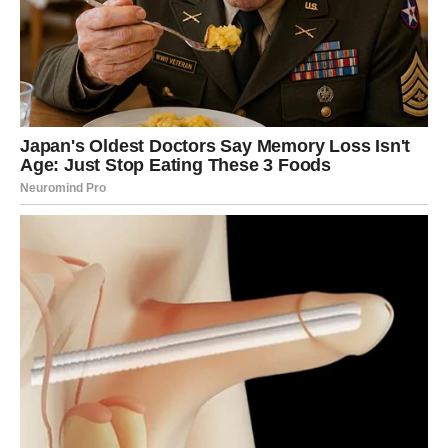
trudite više od drugih, a da rezultati kasne, sada dolazi
vrijeme kada će vaš rad konačno biti primijećen.
Moguće su velike promjene povezane sa poslom, novim
projektima, važnim kontaktima ili odlukama koje će vam
otvoriti vrata mnogo stabilnije budućnosti.
Posebno će sreće imati Blizanci koji planiraju pokrenuti
nešto novo ili već dugo razmišljaju o velikoj životnoj
promjeni.
Zvijezde vam poručuju da ne sumnjate toliko u sebe jer
upravo sada imate priliku pokazati koliko vrijedite.