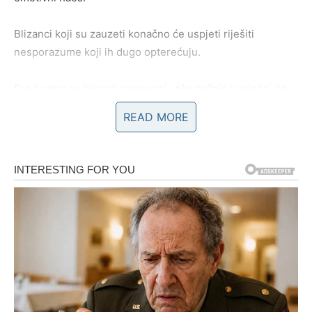
Blizanci koji su zauzeti konačno će uspjeti riješiti
nesporazume koji ih dugo opterećuju.
Pred vama su iskreni razgovori, više pažnje i osjećaj da
partner konačno razumije koliko vam je stalo.
READ MORE
POSAO – DOLAZI VRIJEME
USPJEHA I VELIKIH ODLUKA
Na poslovnom planu ulazite u veoma važan period.
Do kraja godine mnogi Blizanci mogli bi napraviti veliki
korak naprijed kada je posao u pitanju.
Iako ste u posljednje vrijeme često imali osjećaj da se