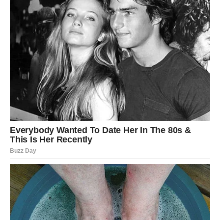
pripremali za ono što sada dolazi.
A ono što dolazi moglo bi vam potpuno promijeniti život.
Zvijezde vam donose novu energiju, više samopouzdanja,
iskrene emocije, uspjeh i osjećaj da život konačno radi u
vašu korist.
Zato ne ignorišite znakove koje vam sudbina šalje.
Do kraja godine mogli biste ostvariti mnogo više nego što
trenutno možete zamisliti, a ovaj period za mnoge
Blizance zaista bi mogao postati jedan od najljepših u
posljednjih nekoliko godina.