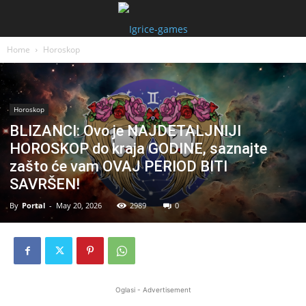
Home
Horoskop
Horoskop
BLIZANCI: Ovo je NAJDETALJNIJI
HOROSKOP do kraja GODINE, saznajte
zašto će vam OVAJ PERIOD BITI
SAVRŠEN!
By
Portal
-
May 20, 2026
2989
0
Oglasi - Advertisement