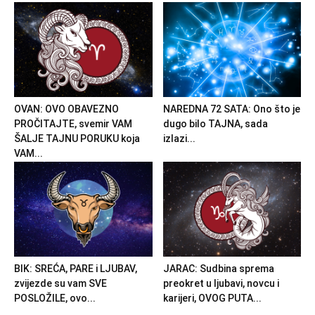
OVAN: OVO OBAVEZNO
NAREDNA 72 SATA: Ono što je
PROČITAJTE, svemir VAM
dugo bilo TAJNA, sada
ŠALJE TAJNU PORUKU koja
izlazi...
VAM...
BIK: SREĆA, PARE i LJUBAV,
JARAC: Sudbina sprema
zvijezde su vam SVE
preokret u ljubavi, novcu i
POSLOŽILE, ovo...
karijeri, OVOG PUTA...