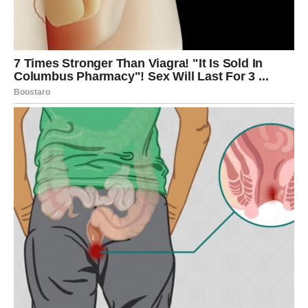
NOVAC – FINANSIJSKO
OLAKŠANJE STIŽE KADA GA
NAJMANJE OČEKUJETE
Kada su finansije u pitanju, pred vama je mnogo bolji
period nego ranije.
Mnogi Blizanci će do kraja godine uspjeti riješiti problem
koji ih dugo opterećuje.