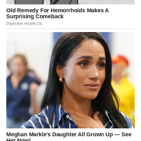
Moguć je dodatni izvor zarade, novac koji dolazi
neočekivano ili veoma važna promjena koja će vam
pomoći da konačno osjetite sigurnost.
Ono što će vas posebno iznenaditi jeste činjenica da će
se neke stvari početi rješavati mnogo brže nego što
trenutno mislite.
Zvijezde vam poručuju da budete mudri s novcem, ali i da
konačno počnete vjerovati da zaslužujete mnogo više.
JEDNA ISTINA ĆE VAM
PROMIJENITI POGLED NA SVE
Do kraja godine mogli biste saznati nešto veoma važno.