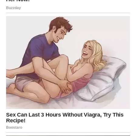
Moguće je priznanje, iskren razgovor ili situacija tokom
koje ćete konačno shvatiti kome zaista možete vjerovati.
Iako bi vas istina na početku mogla iznenaditi, kasnije
ćete shvatiti da vam je bila potrebna kako biste nastavili
dalje bez tereta i sumnji.
Mnogi Blizanci će tokom ovog perioda konačno prestati
trošiti energiju na ljude koji ih ne zaslužuju.
VRIJEME JE DA KONAČNO
POČNETE MISLITI NA SEBE
Previše ste energije trošili pokušavajući pomoći drugima
i održati odnose koji su vas iscrpljivali.