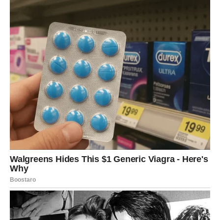
Često ste zaboravljali vlastite potrebe samo da biste
izbjegli sukobe ili razočaranja.
Ali zvijezde vam sada jasno poručuju — ne možete
pronaći sreću ako stalno zaboravljate sebe.
Do kraja godine mnogi Blizanci će napraviti promjene
koje će ih kasnije dovesti do mnogo srećnijeg i
ispunjenijeg života.
PRED VAMA JE PERIOD KOJI
ĆETE PAMTITI CIJELI ŽIVOT
Sve kroz šta ste prošli nije bilo uzalud.
Svaka prepreka, svako razočaranje i svaki trenutak tokom
kojeg ste mislili da više ne možete dalje zapravo su vas