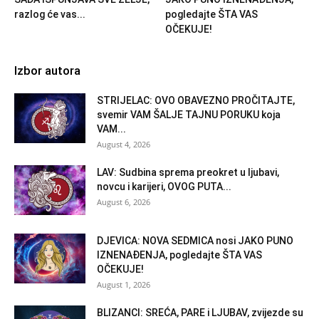
razlog će vas...
pogledajte ŠTA VAS
OČEKUJE!
Izbor autora
STRIJELAC: OVO OBAVEZNO PROČITAJTE,
svemir VAM ŠALJE TAJNU PORUKU koja
VAM...
August 4, 2026
LAV: Sudbina sprema preokret u ljubavi,
novcu i karijeri, OVOG PUTA...
August 6, 2026
DJEVICA: NOVA SEDMICA nosi JAKO PUNO
IZNENAĐENJA, pogledajte ŠTA VAS
OČEKUJE!
August 1, 2026
BLIZANCI: SREĆA, PARE i LJUBAV, zvijezde su