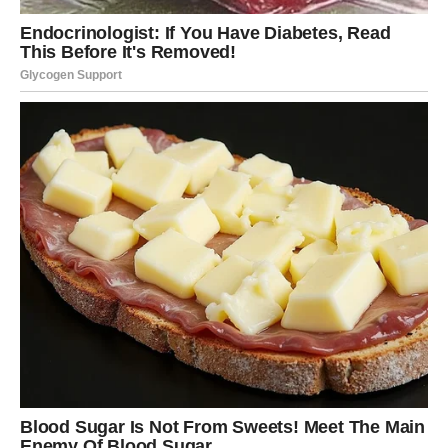
Velike vijesti stižu u pravo vrijeme
Vrlo brzo očekuje vas informacija koja će vam donijeti
ogromnu radost.
Može biti povezana sa poslom, finansijama, porodicom ili
privatnim planovima, ali će bez sumnje označiti početak
jednog mnogo ljepšeg životnog poglavlja.
Ta vijest vratiće vam samopouzdanje i potvrditi da se sve
odvija upravo onako kako treba.
Vrijeme je da iskoristite sreću
koja vam dolazi