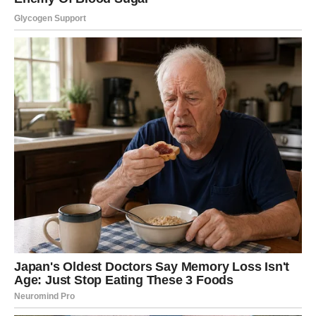
Zvijezde jasno pokazuju da se pred vama otvara period
kakav se ne događa često.
Pravi ljudi pojavljivaće se u pravom trenutku, mnoge
okolnosti razvijaće se u vašu korist, a svaki novi korak
vodiće vas bliže životu kakav ste dugo priželjkivali.
Nemojte čekati da prilike prođu. Prihvatite ih sa
osmijehom i vjerujte da vas sudbina vodi prema velikim
uspjesima.
Završna poruka zvijezda za
Blizance
Otvaraju vam se vrata nevjerovatne sreće i zvijezde žele
da ovaj poseban period iskoristite na najbolji mogući
način. Poslovni uspjesi, finansijska sigurnost, lijepe