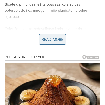
Bićete u prilici da riješite obaveze koje su vas
opterećivale i da mnogo mirnije planirate naredne
mjesece.
Osjetićete veliko zadovoljstvo kada shvatite da se
situacija razvija bolje nego što ste očekivali.
READ MORE
Ljubavni život donosi posebne
trenutke
Na polju emocija očekuju vas veoma lijepe promjene.
Ako ste slobodni, postoji velika mogućnost da upoznate
osobu koja će vas osvojiti iskrenošću, smislom za humor i
vedrim pogledom na život. Od prvog susreta osjetićete
posebnu povezanost koja će vas iz dana u dan sve više