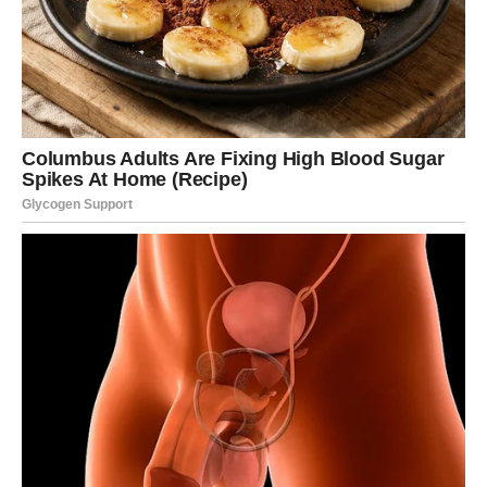
zbližavati.
Ako ste zauzeti, odnos sa partnerom postaće mnogo
topliji i ispunjeniji. Više pažnje, zajedničkih planova i
iskrenih razgovora donijeće vam osjećaj sigurnosti i
međusobnog povjerenja.
Pred vama su dani ispunjeni ljubavlju, osmijesima i
lijepim zajedničkim trenucima.