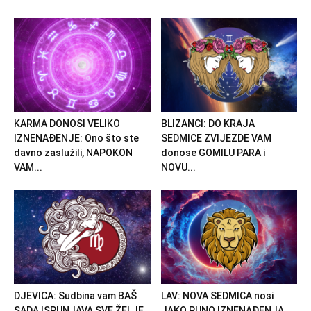
KARMA DONOSI VELIKO
BLIZANCI: DO KRAJA
IZNENAĐENJE: Ono što ste
SEDMICE ZVIJEZDE VAM
davno zaslužili, NAPOKON
donose GOMILU PARA i
VAM...
NOVU...
DJEVICA: Sudbina vam BAŠ
LAV: NOVA SEDMICA nosi
SADA ISPUNJAVA SVE ŽELJE,
JAKO PUNO IZNENAĐENJA,