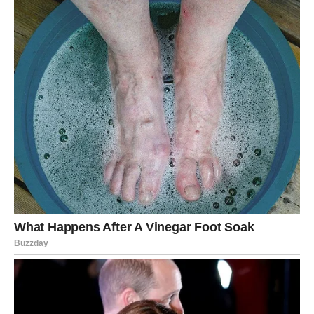
promjene u ljubavi i ostvarenje važnih planova obilježiće
dane koji su pred vama.
Vjerujte svojim sposobnostima, budite otvoreni za nove
prilike i ne dozvolite da vas prošla iskustva zaustave.
Pred vama je razdoblje koje može promijeniti vaš život na
najljepši mogući način.
Sada je vrijeme da hrabro zakoračite kroz vrata sreće
koja vam je sudbina širom otvorila.