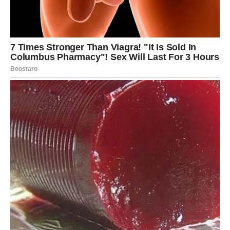
Zvijezde vam šalju priliku koja se
ne propušta
Uskoro će se pojaviti situacija koja će od vas tražiti da
donesete važnu odluku.
Možda će u početku djelovati kao sasvim običan događaj,
ali upravo iza njega krije se mogućnost da ostvarite nešto
što ste dugo željeli.
Zvijezde vas savjetuju da pažljivo slušate svoj unutrašnji
glas i da ne dozvolite da vas sumnja zaustavi. Kada
napravite prvi korak, shvatićete da ste otvorili vrata
jednom mnogo srećnijem razdoblju.