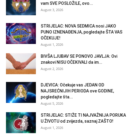
vam SVE POSLOŽILE, ovo...
August 3, 2026
STRIJELAC: NOVA SEDMICA nosi JAKO
PUNO IZNENAĐENJA, pogledajte ŠTA VAS
OČEKUJE!
August 1, 2026
BIVŠA LJUBAV SE PONOVO JAVLJA: Ovi
znakovi NISU OČEKIVALI da im...
August 2, 2026
DJEVICA: Očekuje vas JEDAN OD
NAJSREĆNIJIH PERIODA ove GODINE,
pogledajte šta...
August 5, 2026
STRIJELAC: STIŽE TI NAJVAŽNIJA PORUKA
U ŽIVOTU od zvijezda, saznaj ZAŠTO!
August 1, 2026