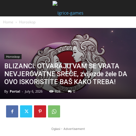
Home
Horoskop
Horoskop
BLIZANCI: OTVARAJU VAM SE VRATA
NEVJEROVATNE SREĆE, zvijezde žele DA
OVO ISKORISTITE BAŠ KAKO TREBA!
By
Portal
-
July 6, 2026
828
0
Oglasi - Advertisement