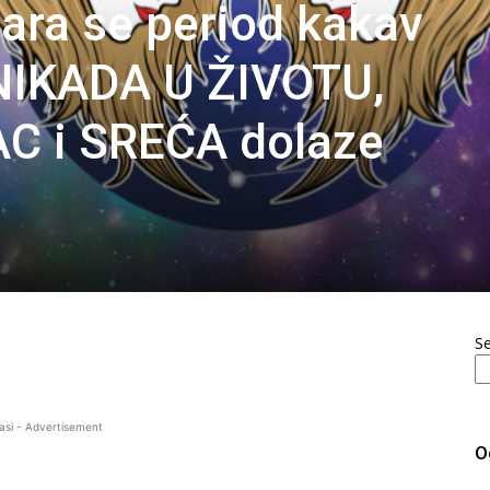
ara se period kakav
NIKADA U ŽIVOTU,
C i SREĆA dolaze
S
asi - Advertisement
O