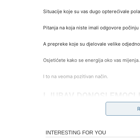
Situacije koje su vas dugo opterećivale pola
Pitanja na koja niste imali odgovore počinju 
A prepreke koje su djelovale velike odjed
Osjetićete kako se energija oko vas mijenja.
I to na veoma pozitivan način.
LJUBAV DONOSI EMOCI
Na ljubavnom planu dolaze dani puni uzbuđ
Ako ste slobodni, postoji velika mogućnost