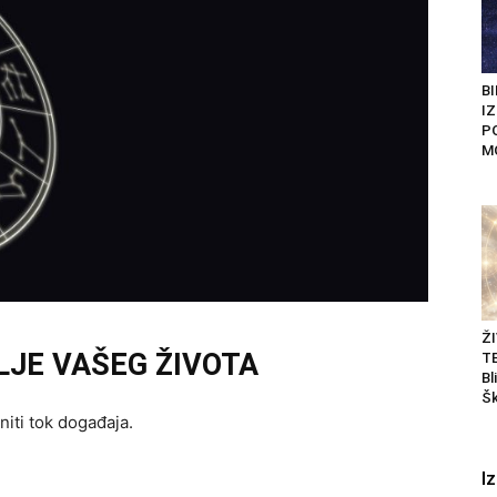
BI
I
P
M
Ž
LJE VAŠEG ŽIVOTA
T
Bl
Šk
niti tok događaja.
I