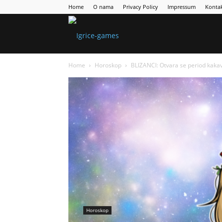
Home
O nama
Privacy Policy
Impressum
Konta
Games
Home
Horoskop
BLIZANCI: Otvara se period kak
Portal
Horoskop