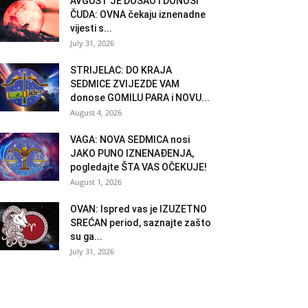
AVGUST JE DOŠAO I DONOSI
ČUDA: OVNA čekaju iznenadne
vijesti s...
July 31, 2026
STRIJELAC: DO KRAJA
SEDMICE ZVIJEZDE VAM
donose GOMILU PARA i NOVU...
August 4, 2026
VAGA: NOVA SEDMICA nosi
JAKO PUNO IZNENAĐENJA,
pogledajte ŠTA VAS OČEKUJE!
August 1, 2026
OVAN: Ispred vas je IZUZETNO
SREĆAN period, saznajte zašto
su ga...
July 31, 2026