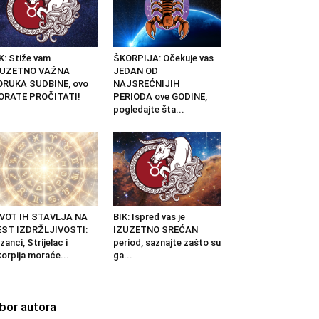
K: Stiže vam
ŠKORPIJA: Očekuje vas
ZUZETNO VAŽNA
JEDAN OD
ORUKA SUDBINE, ovo
NAJSREĆNIJIH
ORATE PROČITATI!
PERIODA ove GODINE,
pogledajte šta...
IVOT IH STAVLJA NA
BIK: Ispred vas je
EST IZDRŽLJIVOSTI:
IZUZETNO SREĆAN
izanci, Strijelac i
period, saznajte zašto su
orpija moraće...
ga...
zbor autora