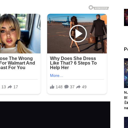
P
N
BI
Šk
na