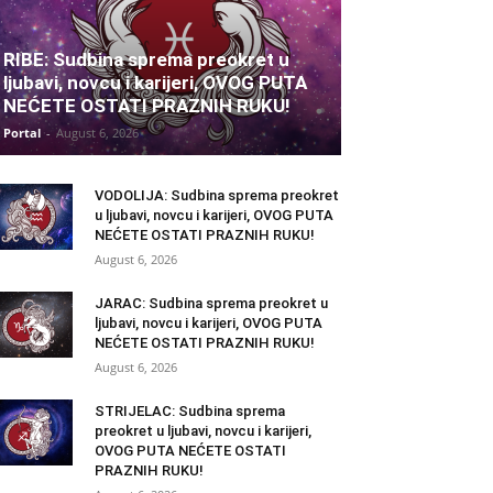
RIBE: Sudbina sprema preokret u
ljubavi, novcu i karijeri, OVOG PUTA
NEĆETE OSTATI PRAZNIH RUKU!
Portal
-
August 6, 2026
VODOLIJA: Sudbina sprema preokret
u ljubavi, novcu i karijeri, OVOG PUTA
NEĆETE OSTATI PRAZNIH RUKU!
August 6, 2026
JARAC: Sudbina sprema preokret u
ljubavi, novcu i karijeri, OVOG PUTA
NEĆETE OSTATI PRAZNIH RUKU!
August 6, 2026
STRIJELAC: Sudbina sprema
preokret u ljubavi, novcu i karijeri,
OVOG PUTA NEĆETE OSTATI
PRAZNIH RUKU!