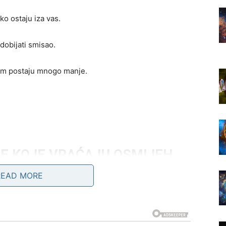
ko ostaju iza vas.
dobijati smisao.
nom postaju mnogo manje.
JE KOJE VRAĆAJU OSMIJEH
READ MORE
enja.
 da upoznate osobu koja će odmah privući vašu pažnju.