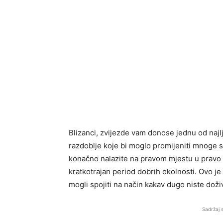
Blizanci, zvijezde vam donose jednu od najl
razdoblje koje bi moglo promijeniti mnoge st
konačno nalazite na pravom mjestu u pravo v
kratkotrajan period dobrih okolnosti. Ovo je
mogli spojiti na način kakav dugo niste doživ
Sadržaj 