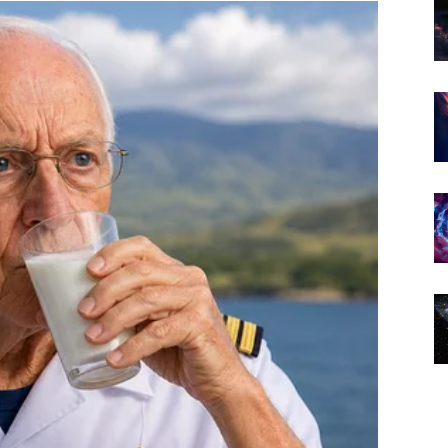
n razmišljanja i unosi posebnu lakoću u vašu
rže nego što očekujete.
 mnogo ljepši period.
 zajedno.