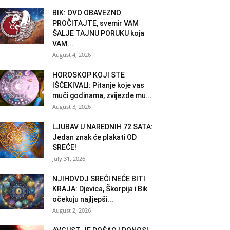
BIK: OVO OBAVEZNO
PROČITAJTE, svemir VAM
ŠALJE TAJNU PORUKU koja
VAM...
August 4, 2026
HOROSKOP KOJI STE
IŠČEKIVALI: Pitanje koje vas
muči godinama, zvijezde mu...
August 3, 2026
LJUBAV U NAREDNIH 72 SATA:
Jedan znak će plakati OD
SREĆE!
July 31, 2026
NJIHOVOJ SREĆI NEĆE BITI
KRAJA: Djevica, Škorpija i Bik
očekuju najljepši...
August 2, 2026