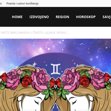
kt
Pravila i uslovi korištenja
HOME
IZDVOJENO
REGION
HOROSKOP
SAVJ
av NISTE IMALI NIKADA U ŽIVOTU, LJUBAV, NOVAC...