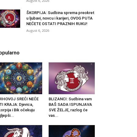
August 6, 2026
ŠKORPIJA: Sudbina sprema preokret
u ljubavi, novcu i karijeri, OVOG PUTA
NEĆETE OSTATI PRAZNIH RUKU!
August 6, 2026
opularno
JIHOVOJ SREĆI NEĆE
BLIZANCI: Sudbina vam
TI KRAJA: Djevica,
BAŠ SADA ISPUNJAVA
orpija i Bik očekuju
SVE ŽELJE, razlog će
jljepši...
vas...