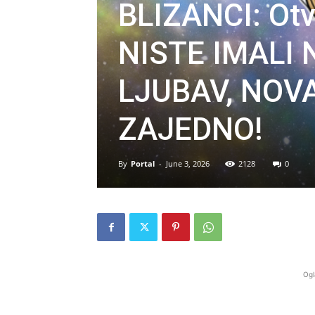
BLIZANCI: Otv
NISTE IMALI 
LJUBAV, NOVA
ZAJEDNO!
By
Portal
-
June 3, 2026
2128
0
Ogl