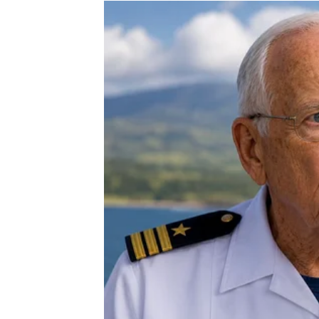
Biće to neko ko vas razumije, prati vaš nači
svakodnevicu.
Razgovori sa tom osobom biće prirodni.
Smijeh će dolaziti spontano.
A osjećaj povezanosti razvijaće se mnogo b
Ako ste zauzeti, odnos sa partnerom ulazi u
Dolazi više razumijevanja.
Više zajedničkih planova.
Više trenutaka koji vas podsjećaju zašto ste