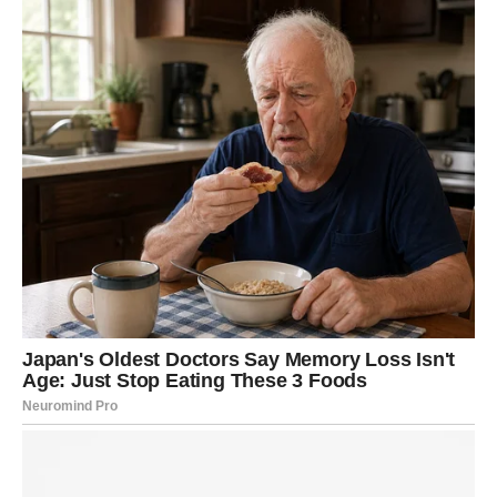
Ovo je početak mnogo bogatijeg i
srećnijeg života
Zvijezde vam poručuju da ne sumnjate u sebe i da ne
dozvolite prošlosti da vas zaustavi. Pred vama su dani
puni važnih odluka, velikih prilika i trenutaka koji bi mogli
potpuno promijeniti vaš život.
Naredni period za vas neće biti običan. Ovo je vrijeme
tokom kojeg biste mogli ostvariti ono o čemu ste dugo
maštali i konačno osjetiti koliko život može biti lijep kada
sreća odluči stati na vašu stranu.