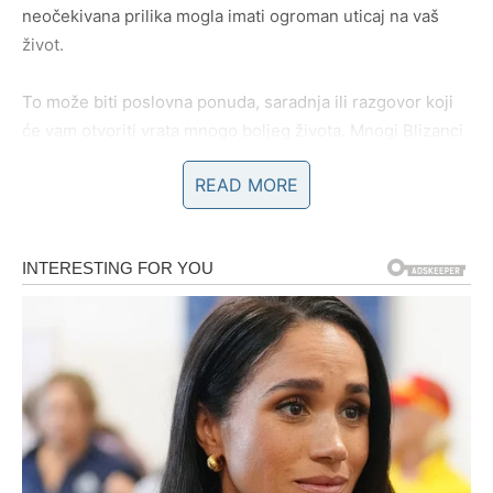
neočekivana prilika mogla imati ogroman uticaj na vaš
život.
To može biti poslovna ponuda, saradnja ili razgovor koji
će vam otvoriti vrata mnogo boljeg života. Mnogi Blizanci
će ostati šokirani koliko brzo bi se stvari mogle
READ MORE
promijeniti nabolje.
Zvijezde vam savjetuju da tokom narednog perioda ne
ignorišete nove prilike i da ne dozvolite strahu da vas
zaustavi.