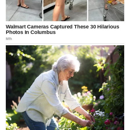
konačno će osjetiti više pažnje, razumijevanja i podrške
od partnera.
Problemi koji su vas ranije opterećivali polako ostaju iza
vas.
Sudbina vam šalje osobu koja će
vam pomoći
Veoma je moguće da će tokom narednog perioda jedna
osoba igrati veliku ulogu u vašem životu. To može biti
prijatelj, kolega ili neko koga ste skoro upoznali.
Ova osoba mogla bi vam pomoći važnim savjetom,
informacijom ili poslovnom prilikom zahvaljujući kojoj
ćete mnogo lakše ostvariti ono što želite.