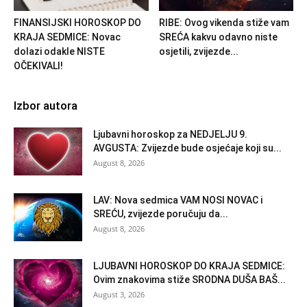
FINANSIJSKI HOROSKOP DO
RIBE: Ovog vikenda stiže vam
KRAJA SEDMICE: Novac
SREĆA kakvu odavno niste
dolazi odakle NISTE
osjetili, zvijezde...
OČEKIVALI!
Izbor autora
Ljubavni horoskop za NEDJELJU 9.
AVGUSTA: Zvijezde bude osjećaje koji su...
August 8, 2026
LAV: Nova sedmica VAM NOSI NOVAC i
SREĆU, zvijezde poručuju da...
August 8, 2026
LJUBAVNI HOROSKOP DO KRAJA SEDMICE:
Ovim znakovima stiže SRODNA DUŠA BAŠ...
August 3, 2026