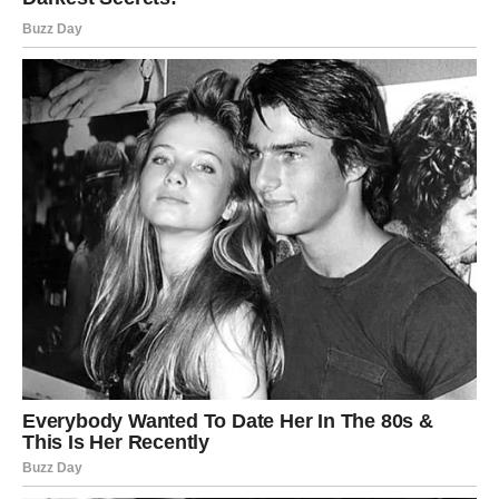
Zvijezde vam donose novu energiju, motivaciju i osjećaj
da ulazite u mnogo ljepšu životnu fazu.
Sreća vam dolazi onda kada ste
skoro izgubili nadu
Mnogi Blizanci će tokom narednog perioda ostati
iznenađeni koliko brzo bi se stvari mogle promijeniti
nabolje. Ono što vam dolazi moglo bi vam vratiti vjeru u
sreću i pokazati da ništa kroz šta ste prolazili nije bilo
uzalud.
Sudbina vam sada vraća osmijeh, mir i prilike koje ste
dugo čekali.