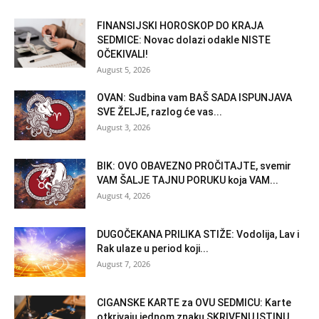
FINANSIJSKI HOROSKOP DO KRAJA
SEDMICE: Novac dolazi odakle NISTE
OČEKIVALI!
August 5, 2026
OVAN: Sudbina vam BAŠ SADA ISPUNJAVA
SVE ŽELJE, razlog će vas...
August 3, 2026
BIK: OVO OBAVEZNO PROČITAJTE, svemir
VAM ŠALJE TAJNU PORUKU koja VAM...
August 4, 2026
DUGOČEKANA PRILIKA STIŽE: Vodolija, Lav i
Rak ulaze u period koji...
August 7, 2026
CIGANSKE KARTE za OVU SEDMICU: Karte
otkrivaju jednom znaku SKRIVENU ISTINU...