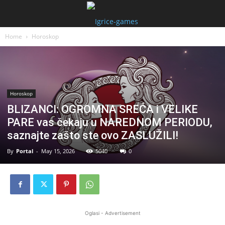
Home
Horoskop
Horoskop
BLIZANCI: OGROMNA SREĆA i VELIKE
PARE vas čekaju u NAREDNOM PERIODU,
saznajte zašto ste ovo ZASLUŽILI!
By
Portal
-
May 15, 2026
5040
0
Oglasi - Advertisement