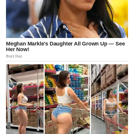
Ljubav vam donosi novu energiju i
sreću
Pored finansijskog uspjeha, naredni period donosi vam i
mnogo ljepšu energiju kada su emocije u pitanju.
Ako ste dugo bili usamljeni ili razočarani, sada dolazi
period tokom kojeg biste mogli upoznati osobu koja će
potpuno promijeniti vaš pogled na ljubav.
Jedan susret ili neočekivana poruka mogli bi probuditi
osjećanja kakva dugo niste imali. Blizanci koji su u vezi