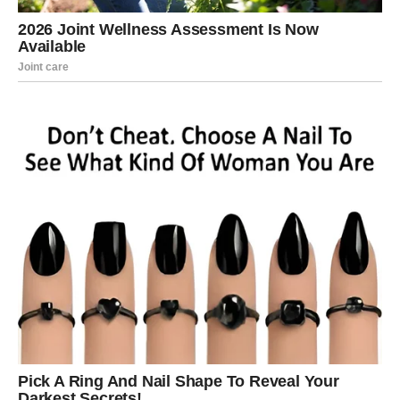
Zvijezde vam poručuju da ne ignorišete razgovore i nova
poznanstva jer upravo preko jedne neočekivane situacije
može doći velika sreća.
Počinjete vjerovati sebi više nego
ikada prije
Najveća promjena koja vam dolazi nije samo u novcu ili
ljubavi, već i u vama samima. Tokom narednog perioda
počećete mnogo više vjerovati sebi i svojim
sposobnostima.
Strahovi, nesigurnosti i razočaranja koja su vas pratila
polako ostaju iza vas. Konačno ćete osjetiti da imate
snagu da ostvarite ono što želite i da vas ništa više ne
može zaustaviti.