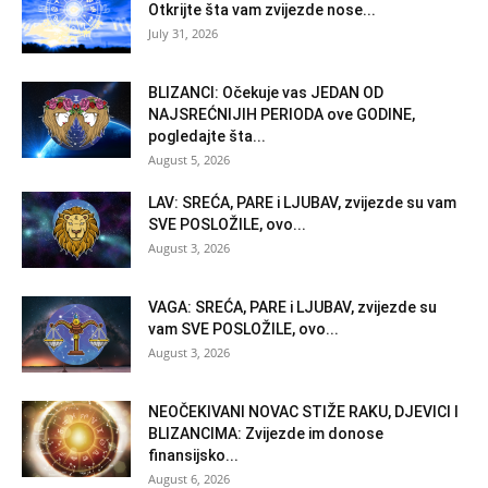
Otkrijte šta vam zvijezde nose...
July 31, 2026
BLIZANCI: Očekuje vas JEDAN OD
NAJSREĆNIJIH PERIODA ove GODINE,
pogledajte šta...
August 5, 2026
LAV: SREĆA, PARE i LJUBAV, zvijezde su vam
SVE POSLOŽILE, ovo...
August 3, 2026
VAGA: SREĆA, PARE i LJUBAV, zvijezde su
vam SVE POSLOŽILE, ovo...
August 3, 2026
NEOČEKIVANI NOVAC STIŽE RAKU, DJEVICI I
BLIZANCIMA: Zvijezde im donose
finansijsko...
August 6, 2026