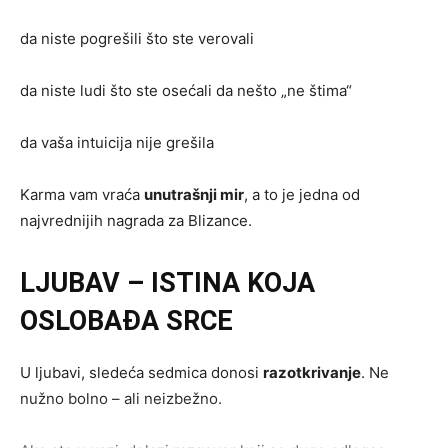
da niste pogrešili što ste verovali
da niste ludi što ste osećali da nešto „ne štima“
da vaša intuicija nije grešila
Karma vam vraća
unutrašnji mir
, a to je jedna od
najvrednijih nagrada za Blizance.
LJUBAV – ISTINA KOJA
OSLOBAĐA SRCE
U ljubavi, sledeća sedmica donosi
razotkrivanje
. Ne
nužno bolno – ali neizbežno.