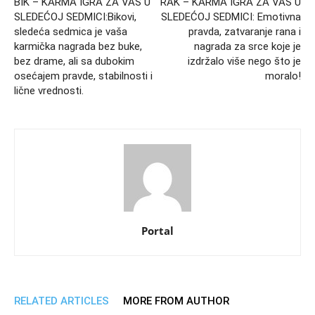
BIK – KARMA IGRA ZA VAS U
RAK – KARMA IGRA ZA VAS U
SLEDEĆOJ SEDMICI:Bikovi,
SLEDEĆOJ SEDMICI: Emotivna
sledeća sedmica je vaša
pravda, zatvaranje rana i
karmička nagrada bez buke,
nagrada za srce koje je
bez drame, ali sa dubokim
izdržalo više nego što je
osećajem pravde, stabilnosti i
moralo!
lične vrednosti.
Portal
RELATED ARTICLES
MORE FROM AUTHOR