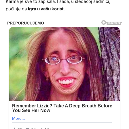
Karma je sve to zapisala. I sada, u sledećoj sedmici,
počinje da
igra u vašu korist
.