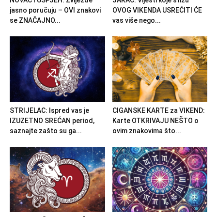
NOVAC I USPJEH: Zvijezde
JARAC: Vijesti koje stižu
jasno poručuju – OVI znakovi
OVOG VIKENDA USREĆITI ĆE
se ZNAČAJNO...
vas više nego...
STRIJELAC: Ispred vas je
CIGANSKE KARTE za VIKEND:
IZUZETNO SREĆAN period,
Karte OTKRIVAJU NEŠTO o
saznajte zašto su ga...
ovim znakovima što...