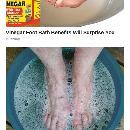
Ne želite odnose bez dubine. I upravo zato karma sada
počinje da vas nagrađuje.
KARMA KROZ REČI – NEKO SE
PRIZNAJE, NEKO SE OTKRIVA
Za Blizance, karma uvek dolazi kroz komunikaciju.
Sledeće sedmice moguće su:
neočekivane poruke
priznanja
objašnjenja
izvinjenja koja niste očekivali