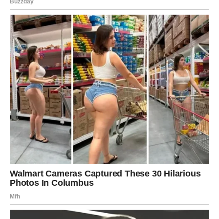
Mogući su:
razgovori koji donose novu priliku
priznanje za znanje i veštine
ponuda ili informacija koja menja planove
finansijsko olakšanje ili rešavanje zastoja
Karma vam vraća jer niste odustali od sebe, čak i kada su
drugi sumnjali.
ODNOSI SA LJUDIMA – KO
GOVORI ISTINU, A KO NE
Sledeća sedmica donosi
čistku u vašem okruženju
. Ne