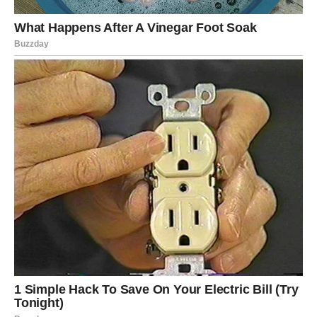
Neko shvata da vas je potcenio. Neko razume da vas je
izgubio jer nije slušao. A neko konačno pokazuje pravo
lice. Najvažnije je to što vi
više ne sumnjate u sebe
.
Ono što sada saznate, pomoći će vam da donesete
odluku koja vas oslobađa.
POSAO I NOVAC – ISPRAVKA
NEPRAVDE
Na poslovnom planu, karma donosi
olakšanje i pomak
.
Možda ste u prethodnom periodu imali osećaj da vas ne
razumeju, da vas ne čuju ili da vaše ideje prolaze
nezapaženo. Sledeće sedmice to se menja.