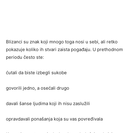
Blizanci su znak koji mnogo toga nosi u sebi, ali retko
pokazuje koliko ih stvari zaista pogađaju. U prethodnom
periodu često ste:
ćutali da biste izbegli sukobe
govorili jedno, a osećali drugo
davali šanse ljudima koji ih nisu zaslužili
opravdavali ponašanja koja su vas povređivala