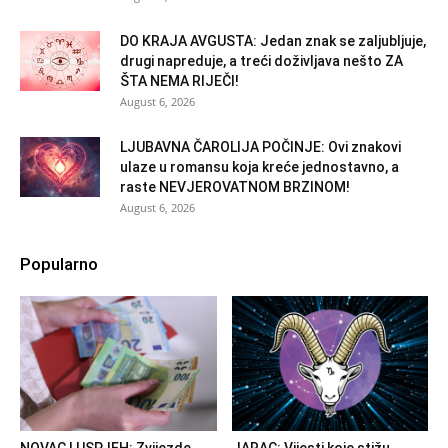
DO KRAJA AVGUSTA: Jedan znak se zaljubljuje,
drugi napreduje, a treći doživljava nešto ZA
ŠTA NEMA RIJEČI!
August 6, 2026
LJUBAVNA ČAROLIJA POČINJE: Ovi znakovi
ulaze u romansu koja kreće jednostavno, a
raste NEVJEROVATNOM BRZINOM!
August 6, 2026
Popularno