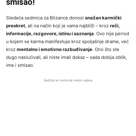
smisao!
Sledeća sedmica za Blizance donosi
snažan karmički
preokret
, ali na način koji je vama najbliži – kroz
reči,
informacije, razgovore, istinu i saznanja
. Ovo nije period
u kojem se karma manifestuje kroz spoljašnje drame, već
kroz
mentalno i emotivno razbuđivanje
. Ono što ste
dugo naslućivali, ali niste imali dokaz – sada dobija oblik,
ime i smisao.
Sadržaj se nastavlja nakon oglasa