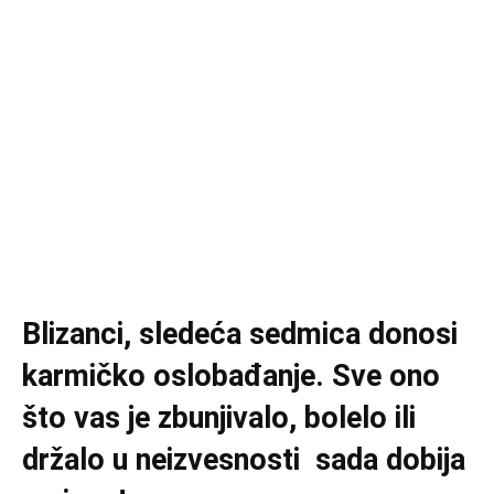
Blizanci, sledeća sedmica donosi
karmičko oslobađanje. Sve ono
što vas je zbunjivalo, bolelo ili
držalo u neizvesnosti sada dobija