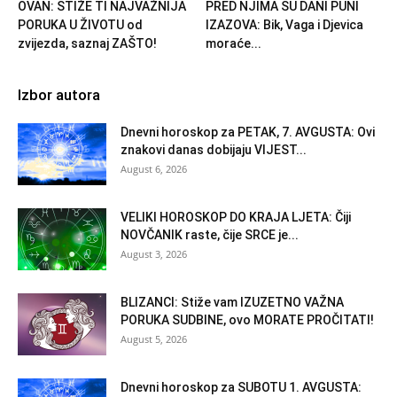
OVAN: STIŽE TI NAJVAŽNIJA
PRED NJIMA SU DANI PUNI
PORUKA U ŽIVOTU od
IZAZOVA: Bik, Vaga i Djevica
zvijezda, saznaj ZAŠTO!
moraće...
Izbor autora
Dnevni horoskop za PETAK, 7. AVGUSTA: Ovi
znakovi danas dobijaju VIJEST...
August 6, 2026
VELIKI HOROSKOP DO KRAJA LJETA: Čiji
NOVČANIK raste, čije SRCE je...
August 3, 2026
BLIZANCI: Stiže vam IZUZETNO VAŽNA
PORUKA SUDBINE, ovo MORATE PROČITATI!
August 5, 2026
Dnevni horoskop za SUBOTU 1. AVGUSTA: