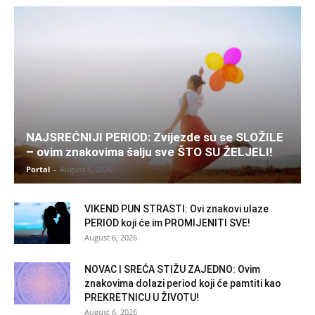
NAJSREĆNIJI PERIOD: Zvijezde su se SLOŽILE
– ovim znakovima šalju sve ŠTO SU ŽELJELI!
Portal
-
August 6, 2026
VIKEND PUN STRASTI: Ovi znakovi ulaze
PERIOD koji će im PROMIJENITI SVE!
August 6, 2026
NOVAC I SREĆA STIŽU ZAJEDNO: Ovim
znakovima dolazi period koji će pamtiti kao
PREKRETNICU U ŽIVOTU!
August 6, 2026