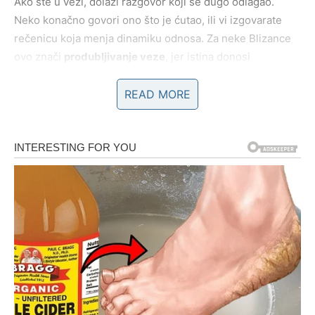
Ako ste u vezi, dolazi razgovor koji se dugo odlagao.
Neko konačno govori ono što je ćutao, ili vi izgovarate
rečenicu koja menja dinamiku odnosa. Za neke Blizance
ovo znači
produbljivanje veze
, jer istina donosi
olakšanje. Za druge, to može biti shvatanje da su se
predugo zadržavali u nečemu što ih emotivno iscrpljuje.
READ MORE
U oba slučaja – vi dobijate jasnoću.
Ako ste slobodni, karma vam može poslati:
poruku iz prošlosti
susret sa osobom koju niste zaboravili
ili novu osobu koja dolazi iznenada, kroz razgovor, posao
ili društvene mreže
Ono što je važno: više ne pristajete na polovične emocije.