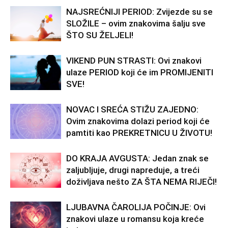
NAJSREĆNIJI PERIOD: Zvijezde su se
SLOŽILE – ovim znakovima šalju sve
ŠTO SU ŽELJELI!
VIKEND PUN STRASTI: Ovi znakovi
ulaze PERIOD koji će im PROMIJENITI
SVE!
NOVAC I SREĆA STIŽU ZAJEDNO:
Ovim znakovima dolazi period koji će
pamtiti kao PREKRETNICU U ŽIVOTU!
DO KRAJA AVGUSTA: Jedan znak se
zaljubljuje, drugi napreduje, a treći
doživljava nešto ZA ŠTA NEMA RIJEČI!
LJUBAVNA ČAROLIJA POČINJE: Ovi
znakovi ulaze u romansu koja kreće