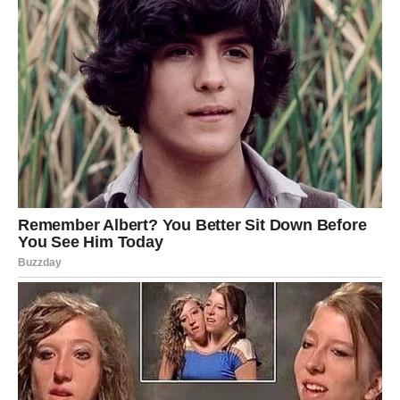
DUHOVNA LEKCIJA – VAŠ GLAS
IMA SNAGU
Blizanci često umanjuju sopstvenu vrednost, misleći da
moraju biti lakši, tiši ili fleksibilniji da bi bili prihvaćeni.
Sledeća sedmica vas uči suprotno:
vaš glas ima snagu, a
vaše reči imaju težinu
.
Osetićete:
veću sigurnost u komunikaciji
hrabrost da kažete „ne“
jasnoću u donošenju odluka