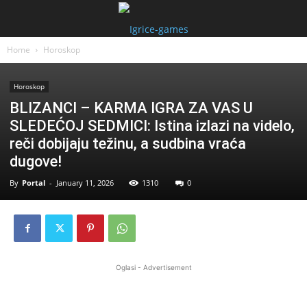
Home
Horoskop
Horoskop
BLIZANCI – KARMA IGRA ZA VAS U
SLEDEĆOJ SEDMICI: Istina izlazi na videlo,
reči dobijaju težinu, a sudbina vraća
dugove!
By
Portal
-
January 11, 2026
1310
0
Oglasi - Advertisement