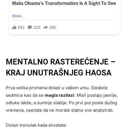
MENTALNO RASTEREĆENJE –
KRAJ UNUTRAŠNJEG HAOSA
Prva velika promena dolazi u vašem umu. Sledeće
sedmice kao da se
magla razilazi
. Misli postaju jasnije,
odluke lakše, a sumnje slabije. Po prvi put posle dužeg
vremena, osećate da ne morate stalno sve analizirati.
Dolazi trenutak kada shvatate: