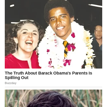
kroz konflikte, već kroz spoznaju. Vi jasno vidite ko vas
razume, a ko vas sluša samo da bi odgovorio, a ne da bi
čuo.
Neki ljudi će:
pokazati podršku onda kada vam je najpotrebnija
priznati grešku
ili se sami udaljiti, jer više ne mogu da glume
Vi prestajete da se prilagođavate svima. I to je vaša
karmička pobeda.